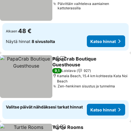
Päivittäin vaihteleva aamiainen
kattoterassilla
48 €
Alkaen
Näytä hinnat
8 sivustolta
Katso hinnat
PapaCrab Boutique
Jaa
Lisää suosikkeihin
Guesthouse
9,1
Loistava
927
Kamala Beach, 15.4 km kohteesta Kata Noi
Beach
Zen-henkinen sisustus ja tunnelma
Valitse päivät nähdäksesi tarkat hinnat
Katso hinnat
Turtle Rooms
Jaa
Lisää suosikkeihin