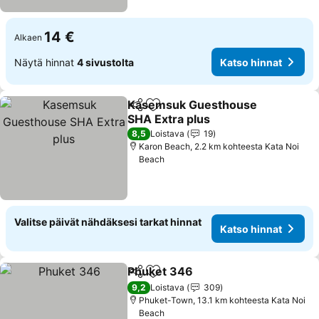
14 €
Alkaen
Näytä hinnat
4 sivustolta
Katso hinnat
Kasemsuk Guesthouse
Jaa
Lisää suosikkeihin
SHA Extra plus
8,5
Loistava
19
Karon Beach, 2.2 km kohteesta Kata Noi
Beach
Valitse päivät nähdäksesi tarkat hinnat
Katso hinnat
Phuket 346
Jaa
Lisää suosikkeihin
9,2
Loistava
309
Phuket-Town, 13.1 km kohteesta Kata Noi
Beach