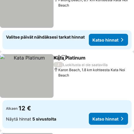
Beach
Valitse päivät nähdäksesi tarkat hinnat
Katso hinnat
Kata Platinum
Jaa
Lisää suosikkeihin
/
Luokitusta ei ole saatavilla
Karon Beach, 1.8 km kohteesta Kata Noi
Beach
12 €
Alkaen
Näytä hinnat
5 sivustolta
Katso hinnat