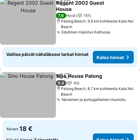
Regent 2002 Guest
Jaa
Lisää suosikkeihin
House
7,6
Hyvä
151
Patong Beach, 9.9 km kohteesta Kata Noi
Beach
Edullinen majoitus Kathussa
Valitse päivät nähdäksesi tarkat hinnat
Katso hinnat
Sino House Patong
Jaa
Lisää suosikkeihin
5,0
42
Patong Beach, 8.7 km kohteesta Kata Noi
Beach
Itämainen ja portugalilainen muotoilu
18 €
Alkaen
Näytä hinnat
7 sivustolta
Katso hinnat