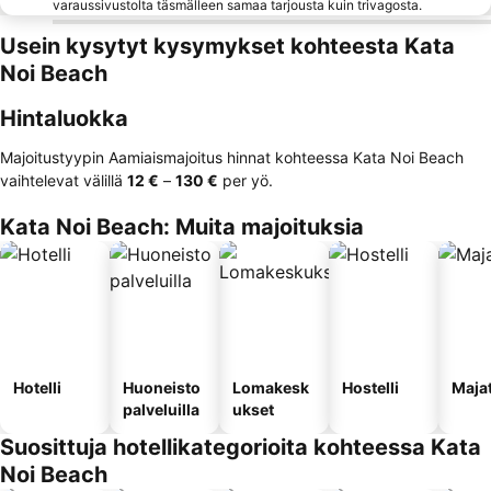
varaussivustolta täsmälleen samaa tarjousta kuin trivagosta.
Usein kysytyt kysymykset kohteesta Kata
Noi Beach
Hintaluokka
Majoitustyypin Aamiaismajoitus hinnat kohteessa Kata Noi Beach
vaihtelevat välillä
‎12 €
–
‎130 €
per yö.
Kata Noi Beach: Muita majoituksia
Hotelli
Huoneisto
Lomakesk
Hostelli
Maja
palveluilla
ukset
Suosittuja hotellikategorioita kohteessa Kata
Noi Beach