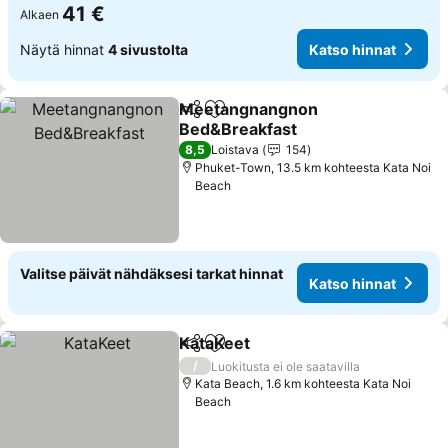
41 €
Alkaen
Näytä hinnat
4 sivustolta
Katso hinnat
Meetangnangnon
Jaa
Lisää suosikkeihin
Bed&Breakfast
8,5
Loistava
154
Phuket-Town, 13.5 km kohteesta Kata Noi
Beach
Valitse päivät nähdäksesi tarkat hinnat
Katso hinnat
KataKeet
Jaa
Lisää suosikkeihin
/
Luokitusta ei ole saatavilla
Kata Beach, 1.6 km kohteesta Kata Noi
Beach