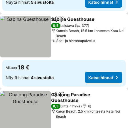
Näytä hinnat
5 sivustolta
Katso hinnat
Sabina Guesthouse
Jaa
Lisää suosikkeihin
8,5
Loistava
377
Kamala Beach, 15.5 km kohteesta Kata Noi
Beach
Spa- ja hierontapalvelut
18 €
Alkaen
Näytä hinnat
4 sivustolta
Katso hinnat
Chalong Paradise
Jaa
Lisää suosikkeihin
Guesthouse
8,3
Erittäin hyvä
6
Karon Beach, 2.5 km kohteesta Kata Noi
Beach