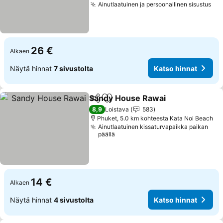
Ainutlaatuinen ja persoonallinen sisustus
26 €
Alkaen
Näytä hinnat
7 sivustolta
Katso hinnat
Sandy House Rawai
Jaa
Lisää suosikkeihin
8,9
Loistava
583
Phuket, 5.0 km kohteesta Kata Noi Beach
Ainutlaatuinen kissaturvapaikka paikan
päällä
14 €
Alkaen
Näytä hinnat
4 sivustolta
Katso hinnat