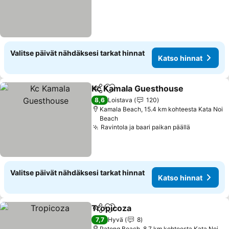
Valitse päivät nähdäksesi tarkat hinnat
Katso hinnat
Kc Kamala Guesthouse
Jaa
Lisää suosikkeihin
8,6
Loistava
120
Kamala Beach, 15.4 km kohteesta Kata Noi
Beach
Ravintola ja baari paikan päällä
Valitse päivät nähdäksesi tarkat hinnat
Katso hinnat
Tropicoza
Jaa
Lisää suosikkeihin
7,7
Hyvä
8
Patong Beach, 8.7 km kohteesta Kata Noi