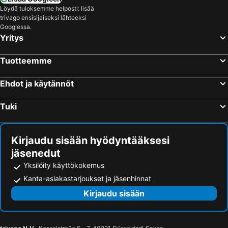
Löydä tuloksemme helposti: lisää
trivago ensisijaiseksi lähteeksi
Googlessa.
Yritys
Tuotteemme
Ehdot ja käytännöt
Tuki
Kirjaudu sisään hyödyntääksesi
jäsenedut
Yksilöity käyttökokemus
Kanta-asiakastarjoukset ja jäsenhinnat
Kirjaudu sisään