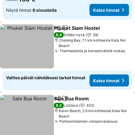
Näytä hinnat
6 sivustolta
Katso hinnat
Phuket Siam Hostel
Jaa
Lisää suosikkeihin
8,4
Erittäin hyvä
29
Chalong Bay, 7.1 km kohteesta Kata Noi
Beach
Thaimaalaista ja kansainvälistä ruokaa
Valitse päivät nähdäksesi tarkat hinnat
Katso hinnat
Sala Bua Room
Jaa
Lisää suosikkeihin
9,2
Loistava
402
Karon Beach, 2.6 km kohteesta Kata Noi
Beach
Perheomisteinen vieraanvaraisuus