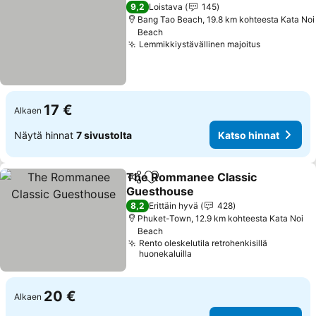
9,2
Loistava
145
Bang Tao Beach, 19.8 km kohteesta Kata Noi
Beach
Lemmikkiystävällinen majoitus
17 €
Alkaen
Näytä hinnat
7 sivustolta
Katso hinnat
The Rommanee Classic
Jaa
Lisää suosikkeihin
Guesthouse
8,2
Erittäin hyvä
428
Phuket-Town, 12.9 km kohteesta Kata Noi
Beach
Rento oleskelutila retrohenkisillä
huonekaluilla
20 €
Alkaen