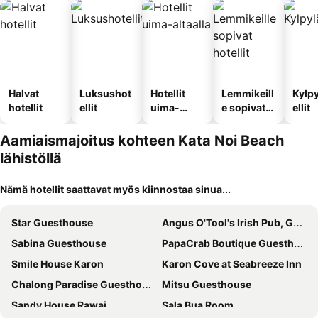
Halvat
Luksushot
Hotellit
Lemmikeill
Kylp
hotellit
ellit
uima-
e sopivat
ellit
altaalla
hotellit
Aamiaismajoitus kohteen Kata Noi Beach
lähistöllä
Nämä hotellit saattavat myös kiinnostaa sinua...
Star Guesthouse
Angus O'Tool's Irish Pub, Guesthouse
Sabina Guesthouse
PapaCrab Boutique Guesthouse
Smile House Karon
Karon Cove at Seabreeze Inn
Chalong Paradise Guesthouse
Mitsu Guesthouse
Sandy House Rawai
Sala Bua Room