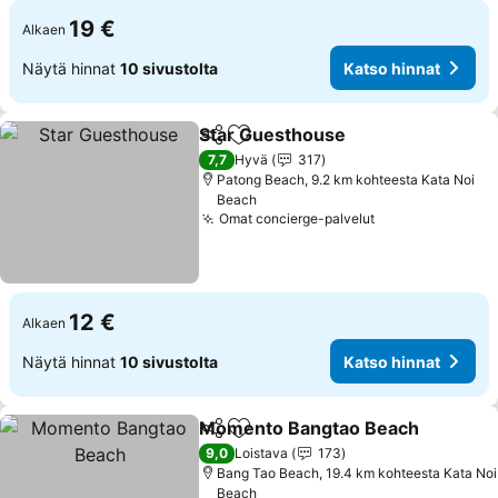
19 €
Alkaen
Näytä hinnat
10 sivustolta
Katso hinnat
Star Guesthouse
Jaa
Lisää suosikkeihin
7,7
Hyvä
317
Patong Beach, 9.2 km kohteesta Kata Noi
Beach
Omat concierge-palvelut
12 €
Alkaen
Näytä hinnat
10 sivustolta
Katso hinnat
Momento Bangtao Beach
Jaa
Lisää suosikkeihin
9,0
Loistava
173
Bang Tao Beach, 19.4 km kohteesta Kata Noi
Beach