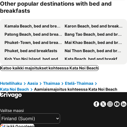
Other popular destinations with bed and
Phuket 346
Turtle Rooms
breakfasts
Ciao Bella GuestHouse & Bistro
Kata Center Inn
Momento Bangtao Beach
Karon Little House
Kamala Beach, bed and breakfasts
Karon Beach, bed and breakfasts
Kasemsuk Guesthouse SHA Extra plus
I Talay Phuket
Patong Beach, bed and breakfasts
Bang Tao Beach, bed and breakfasts
The Rommanee Classic Guesthouse
Phuket-Town, bed and breakfasts
Mai Khao Beach, bed and breakfasts
Phuket, bed and breakfasts
Nai Thon Beach, bed and breakfasts
Koh Yao Noi Island, bed and breakfasts
Kata Beach, bed and breakfasts
Chalong Bay, bed and breakfasts
Rawai Beach, bed and breakfasts
Katso kaikki majoitukset kohteessa Kata Noi Beach
Koh Yao Yai, bed and breakfasts
Nai Yang Beach, bed and breakfasts
Hotellihaku
Aasia
Thaimaa
Etelä-Thaimaa
Kata Noi Beach
Aamiaismajoitus kohteessa Kata Noi Beach
Facebook
Twitter
Insta
Yo
Valitse maasi
Lisää Googleen