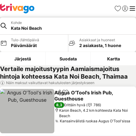
Suosikit
Kirjaud
Val
Kohde
Kata Noi Beach
Tulo-/lähtöpäivä
Asiakkaat ja huoneet
Päivämäärät
2 asiakasta, 1 huone
Järjestä
Suodata
Kartta
Vertaile majoitustyypin Aamiaismajoitus
hintoja kohteessa Kata Noi Beach, Thaimaa
Näin maksut vaikuttavat hakutulosten järjestykseen
Angus O'Tool's Irish Pub,
Jaa
Lisää suosikkeihin
Guesthouse
8,3
Erittäin hyvä
786
Karon Beach, 4.2 km kohteesta Kata Noi
Beach
Kansainvälistä ruokaa Augus O'Tool'sissa