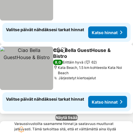
Valitse päivät nähdäksesi tarkat hinnat
Katso hinnat
Ciao Bella GuestHouse &
Jaa
Lisää suosikkeihin
Bistro
8,0
Erittäin hyvä
62
Kata Beach, 1.5 km kohteesta Kata Noi
Beach
Järjestetyt kiertoajelut
Valitse päivät nähdäksesi tarkat hinnat
Katso hinnat
Näytä lisää
Varaussivustoilta saamamme hinnat ja saatavuus muuttuvat
jatkuvasti. Tämä tarkoittaa sitä, että et välttämättä aina löydä