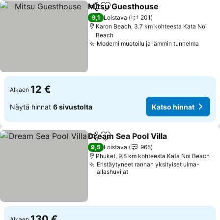
Mitsu Guesthouse
Jaa
Lisää suosikkeihin
9,1
Loistava
201
Karon Beach, 3.7 km kohteesta Kata Noi
Beach
Moderni muotoilu ja lämmin tunnelma
12 €
Alkaen
Näytä hinnat
6 sivustolta
Katso hinnat
Dream Sea Pool Villa
Jaa
Lisää suosikkeihin
9,5
Loistava
965
Phuket, 9.8 km kohteesta Kata Noi Beach
Eristäytyneet rannan yksityiset uima-
allashuvilat
130 €
Alkaen