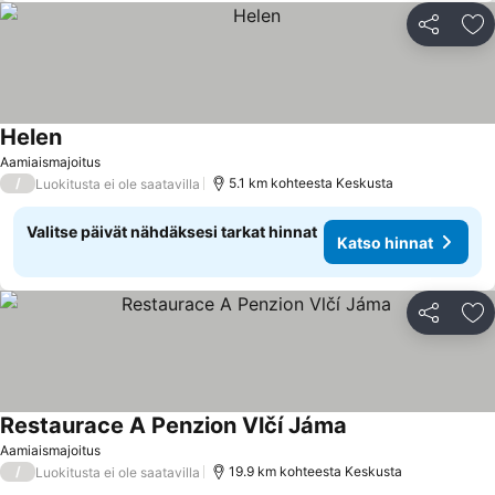
Jaa
Li
Helen
Aamiaismajoitus
/
5.1 km kohteesta Keskusta
Luokitusta ei ole saatavilla
Valitse päivät nähdäksesi tarkat hinnat
Katso hinnat
Jaa
Li
Restaurace A Penzion Vlčí Jáma
Aamiaismajoitus
/
19.9 km kohteesta Keskusta
Luokitusta ei ole saatavilla