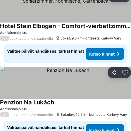
Hotel Stein Elbogen - Comfort-vierbettzimmer, 1 Schlafzimmer, Kochnische, Gartenblick
Aamiaismajoitus
/
Loket, 9.8 km kohteesta Karlovy Vary
Luokitusta ei ole saatavilla
Valitse päivät nähdäksesi tarkat hinnat
Katso hinnat
Jaa
Li
Penzion Na Lukách
Aamiaismajoitus
/
Sokolov, 12.2 km kohteesta Karlovy Vary
Luokitusta ei ole saatavilla
Valitse päivät nähdäksesi tarkat hinnat
Katso hinnat