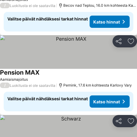
/
Becov nad Teplou, 16.0 km kohteesta Karlovy Vary
Luokitusta ei ole saatavilla
Valitse päivät nähdäksesi tarkat hinnat
Katso hinnat
Jaa
Li
Pension MAX
Aamiaismajoitus
/
Pernink, 17.6 km kohteesta Karlovy Vary
Luokitusta ei ole saatavilla
Valitse päivät nähdäksesi tarkat hinnat
Katso hinnat
Jaa
Li