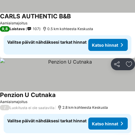
CARLS AUTHENTIC B&B
Aamiaismajoitus
9,8
Loistava
107
0.5 km kohteesta Keskusta
Valitse päivät nähdäksesi tarkat hinnat
Katso hinnat
Jaa
Li
Penzion U Cutnaka
Aamiaismajoitus
/
2.8 km kohteesta Keskusta
Luokitusta ei ole saatavilla
Valitse päivät nähdäksesi tarkat hinnat
Katso hinnat