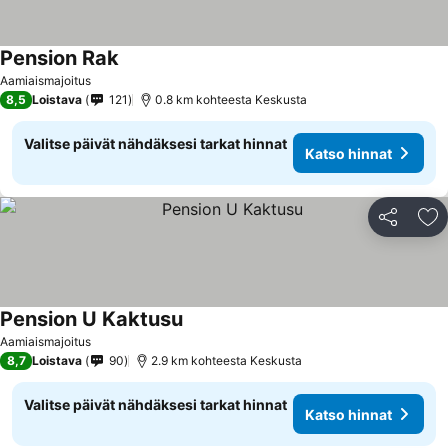
Pension Rak
Aamiaismajoitus
8,5
Loistava
121
0.8 km kohteesta Keskusta
Valitse päivät nähdäksesi tarkat hinnat
Katso hinnat
Jaa
Li
Pension U Kaktusu
Aamiaismajoitus
8,7
Loistava
90
2.9 km kohteesta Keskusta
Valitse päivät nähdäksesi tarkat hinnat
Katso hinnat