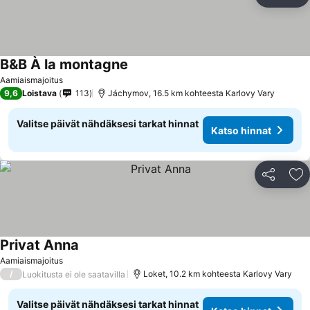
Jaa
Li
B&B À la montagne
Aamiaismajoitus
9,6
Loistava
113
Jáchymov, 16.5 km kohteesta Karlovy Vary
Valitse päivät nähdäksesi tarkat hinnat
Katso hinnat
Jaa
Li
Privat Anna
Aamiaismajoitus
/
Loket, 10.2 km kohteesta Karlovy Vary
Luokitusta ei ole saatavilla
Valitse päivät nähdäksesi tarkat hinnat