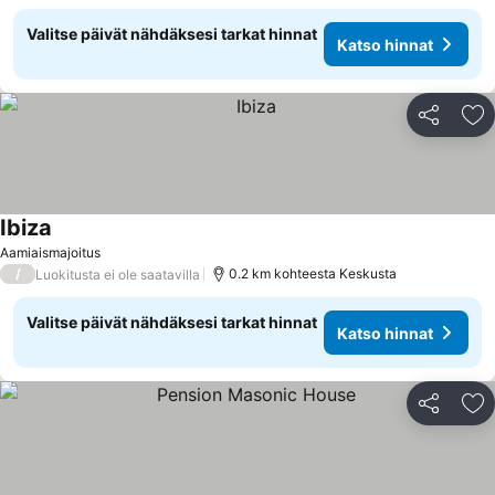
Valitse päivät nähdäksesi tarkat hinnat
Katso hinnat
Jaa
Li
Ibiza
Aamiaismajoitus
/
0.2 km kohteesta Keskusta
Luokitusta ei ole saatavilla
Valitse päivät nähdäksesi tarkat hinnat
Katso hinnat
Jaa
Li