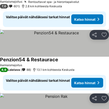
Aamiaismajoitus
Rentouttavat spa- ja hierontapalvelut
7,0
601
2.8 km kohteesta Keskusta
Valitse päivät nähdäksesi tarkat hinnat
Katso hinnat
Jaa
Li
Penzion54 & Restaurace
Aamiaismajoitus
8,6
Loistava
88
13.1 km kohteesta Keskusta
Valitse päivät nähdäksesi tarkat hinnat
Katso hinnat
Jaa
Li