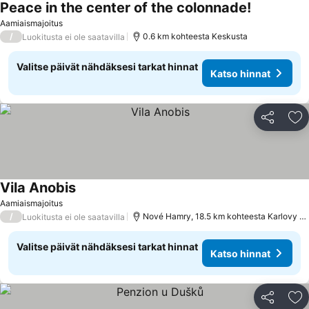
Peace in the center of the colonnade!
Aamiaismajoitus
/
0.6 km kohteesta Keskusta
Luokitusta ei ole saatavilla
Valitse päivät nähdäksesi tarkat hinnat
Katso hinnat
Jaa
Li
Vila Anobis
Aamiaismajoitus
/
Nové Hamry, 18.5 km kohteesta Karlovy Vary
Luokitusta ei ole saatavilla
Valitse päivät nähdäksesi tarkat hinnat
Katso hinnat
Jaa
Li