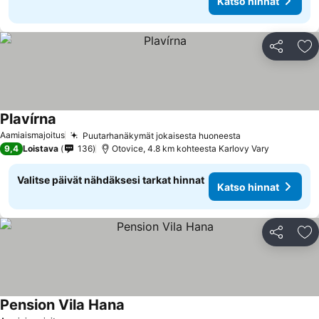
Katso hinnat
Jaa
Li
Plavírna
Aamiaismajoitus
Puutarhanäkymät jokaisesta huoneesta
9,4
Loistava
136
Otovice, 4.8 km kohteesta Karlovy Vary
Valitse päivät nähdäksesi tarkat hinnat
Katso hinnat
Jaa
Li
Pension Vila Hana