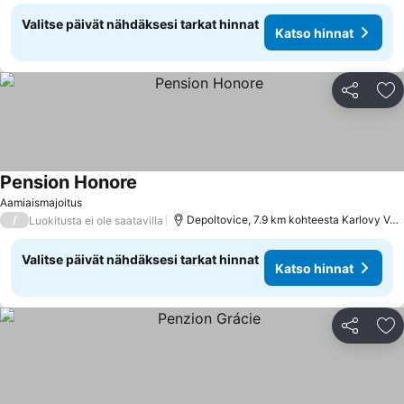
Valitse päivät nähdäksesi tarkat hinnat
Katso hinnat
Jaa
Li
Pension Honore
Aamiaismajoitus
/
Depoltovice, 7.9 km kohteesta Karlovy Vary
Luokitusta ei ole saatavilla
Valitse päivät nähdäksesi tarkat hinnat
Katso hinnat
Jaa
Li