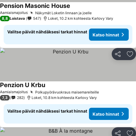
Pension Masonic House
Aamiaismajoitus
Näkymät Loketin linnaan ja joelle
8,8
Loistava
547
Loket, 10.2 km kohteesta Karlovy Vary
Valitse päivät nähdäksesi tarkat hinnat
Katso hinnat
Jaa
Li
Penzion U Krbu
Aamiaismajoitus
Polkupyörävuokraus maisemareiteille
7,3
282
Loket, 10.8 km kohteesta Karlovy Vary
Valitse päivät nähdäksesi tarkat hinnat
Katso hinnat