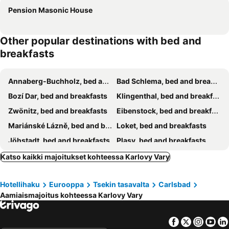
Pension Masonic House
Other popular destinations with bed and
breakfasts
Annaberg-Buchholz, bed and breakfasts
Bad Schlema, bed and breakfasts
Bozí Dar, bed and breakfasts
Klingenthal, bed and breakfasts
Zwönitz, bed and breakfasts
Eibenstock, bed and breakfasts
Mariánské Lázně, bed and breakfasts
Loket, bed and breakfasts
Jöhstadt, bed and breakfasts
Plasy, bed and breakfasts
Klášterec nad Ohrí, bed and breakfasts
Jáchymov, bed and breakfasts
Katso kaikki majoitukset kohteessa Karlovy Vary
Cheb, bed and breakfasts
Františkovy Lázne, bed and breakfasts
Hotellihaku
Eurooppa
Tsekin tasavalta
Carlsbad
Loučná pod Klínovcem, bed and breakfasts
Oberwiesenthal, bed and breakfasts
Aamiaismajoitus kohteessa Karlovy Vary
Wolkenstein, bed and breakfasts
Nejdek, bed and breakfasts
Otovice, bed and breakfasts
Sehmatal, bed and breakfasts
Facebook
Twitter
Insta
Yo