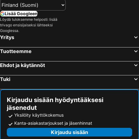
Schwarzenberg, bed and breakfasts
Abertamy, bed and breakfasts
Konstantinovy Lázne, bed and breakfasts
Bad Brambach, bed and breakfasts
Lisää Googleen
Pernink, bed and breakfasts
Johanngeorgenstadt, bed and breakfasts
Löydä tuloksemme helposti: lisää
trivago ensisijaiseksi lähteeksi
Chomutov, bed and breakfasts
Vejprty, bed and breakfasts
Googlessa.
Nové Hamry, bed and breakfasts
Pšov, bed and breakfasts
Yritys
Sokolov, bed and breakfasts
Vrbice, bed and breakfasts
Tuotteemme
Ehdot ja käytännöt
Tuki
Kirjaudu sisään hyödyntääksesi
jäsenedut
Yksilöity käyttökokemus
Kanta-asiakastarjoukset ja jäsenhinnat
Kirjaudu sisään