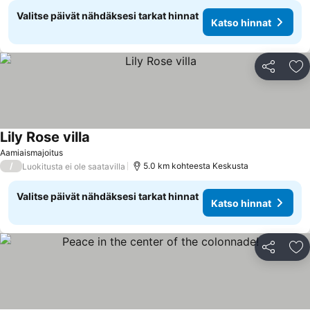
Valitse päivät nähdäksesi tarkat hinnat
Katso hinnat
Jaa
Li
Lily Rose villa
Aamiaismajoitus
/
5.0 km kohteesta Keskusta
Luokitusta ei ole saatavilla
Valitse päivät nähdäksesi tarkat hinnat
Katso hinnat
Jaa
Li