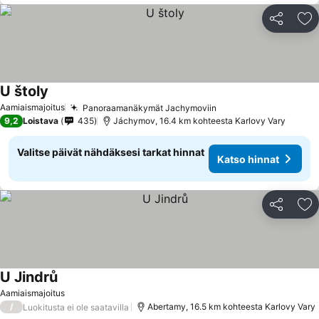
Jaa
Li
U štoly
Aamiaismajoitus
Panoraamanäkymät Jachymoviin
9,2
Loistava
435
Jáchymov, 16.4 km kohteesta Karlovy Vary
Valitse päivät nähdäksesi tarkat hinnat
Katso hinnat
Jaa
Li
U Jindrů
Aamiaismajoitus
/
Abertamy, 16.5 km kohteesta Karlovy Vary
Luokitusta ei ole saatavilla