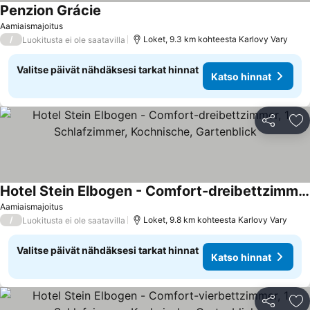
Penzion Grácie
Aamiaismajoitus
/
Loket, 9.3 km kohteesta Karlovy Vary
Luokitusta ei ole saatavilla
Valitse päivät nähdäksesi tarkat hinnat
Katso hinnat
Jaa
Li
Hotel Stein Elbogen - Comfort-dreibettzimmer, 1 Schlafzimmer, Kochnische, Gartenblick
Aamiaismajoitus
/
Loket, 9.8 km kohteesta Karlovy Vary
Luokitusta ei ole saatavilla
Valitse päivät nähdäksesi tarkat hinnat
Katso hinnat
Jaa
Li