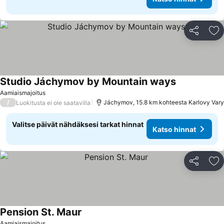
Jaa
Li
Studio Jáchymov by Mountain ways
Aamiaismajoitus
/
Jáchymov, 15.8 km kohteesta Karlovy Vary
Luokitusta ei ole saatavilla
Valitse päivät nähdäksesi tarkat hinnat
Katso hinnat
Jaa
Li
Pension St. Maur
Aamiaismajoitus