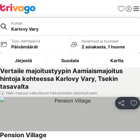
Suosikit
Kirjaud
Val
Kohde
Karlovy Vary
Tulo-/lähtöpäivä
Asiakkaat ja huoneet
Päivämäärät
2 asiakasta, 1 huone
Järjestä
Suodata
Kartta
Vertaile majoitustyypin Aamiaismajoitus
hintoja kohteessa Karlovy Vary, Tsekin
tasavalta
Näin maksut vaikuttavat hakutulosten järjestykseen
Jaa
Li
Pension Village