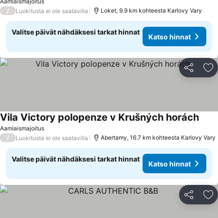
Aamiaismajoitus
/
Loket, 9.9 km kohteesta Karlovy Vary
Luokitusta ei ole saatavilla
Valitse päivät nähdäksesi tarkat hinnat
Katso hinnat
Jaa
Li
Vila Victory polopenze v Krušných horách
Aamiaismajoitus
/
Abertamy, 16.7 km kohteesta Karlovy Vary
Luokitusta ei ole saatavilla
Valitse päivät nähdäksesi tarkat hinnat
Katso hinnat
Jaa
Li