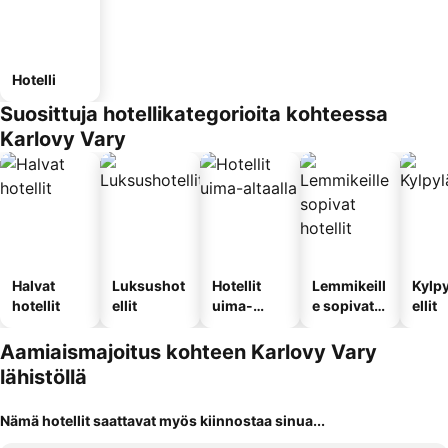
Hotelli
Suosittuja hotellikategorioita kohteessa
Karlovy Vary
Halvat
Luksushot
Hotellit
Lemmikeill
Kylp
hotellit
ellit
uima-
e sopivat
ellit
altaalla
hotellit
Aamiaismajoitus kohteen Karlovy Vary
lähistöllä
Nämä hotellit saattavat myös kiinnostaa sinua...