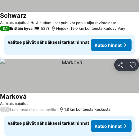
Schwarz
Aamiaismajoitus
Ainutlaatuiset puhuvat papukaijat ravintolassa
8,1
Erittäin hyvä
537
Nejdek, 19.0 km kohteesta Karlovy Vary
Valitse päivät nähdäksesi tarkat hinnat
Katso hinnat
Jaa
Li
Marková
Aamiaismajoitus
/
1.8 km kohteesta Keskusta
Luokitusta ei ole saatavilla
Valitse päivät nähdäksesi tarkat hinnat
Katso hinnat