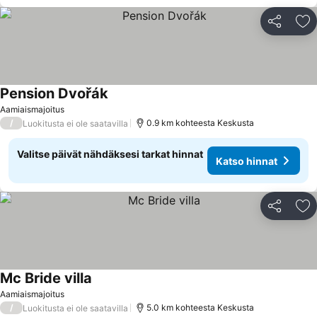
Jaa
Li
Pension Dvořák
Aamiaismajoitus
/
0.9 km kohteesta Keskusta
Luokitusta ei ole saatavilla
Valitse päivät nähdäksesi tarkat hinnat
Katso hinnat
Jaa
Li
Mc Bride villa
Aamiaismajoitus
/
5.0 km kohteesta Keskusta
Luokitusta ei ole saatavilla