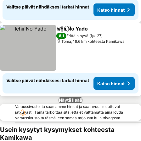
Valitse päivät nähdäksesi tarkat hinnat
Katso hinnat
Ichii No Yado
Jaa
Lisää suosikkeihin
Katso hinnat
8,1
Erittäin hyvä
27
Toma, 19.6 km kohteesta Kamikawa
Valitse päivät nähdäksesi tarkat hinnat
Katso hinnat
Näytä lisää
Varaussivustoilta saamamme hinnat ja saatavuus muuttuvat
jatkuvasti. Tämä tarkoittaa sitä, että et välttämättä aina löydä
varaussivustolta täsmälleen samaa tarjousta kuin trivagosta.
Usein kysytyt kysymykset kohteesta
Kamikawa