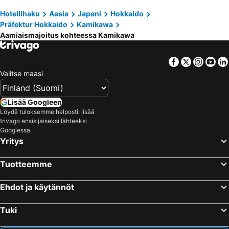
Hotellihaku
Aasia
Japani
Hokkaido
Präfektur Hokkaido
Kamikawa
Aamiaismajoitus kohteessa Kamikawa
Facebook
Twitter
Insta
Yo
Valitse maasi
Lisää Googleen
Löydä tuloksemme helposti: lisää
trivago ensisijaiseksi lähteeksi
Googlessa.
Yritys
Tuotteemme
Ehdot ja käytännöt
Tuki