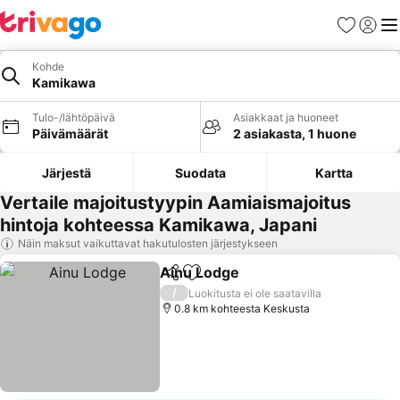
Suosikit
Kirjaud
Val
Kohde
Kamikawa
Tulo-/lähtöpäivä
Asiakkaat ja huoneet
Päivämäärät
2 asiakasta, 1 huone
Järjestä
Suodata
Kartta
Vertaile majoitustyypin Aamiaismajoitus
hintoja kohteessa Kamikawa, Japani
Näin maksut vaikuttavat hakutulosten järjestykseen
Ainu Lodge
Jaa
Lisää suosikkeihin
Katso hinnat
/
Luokitusta ei ole saatavilla
0.8 km kohteesta Keskusta