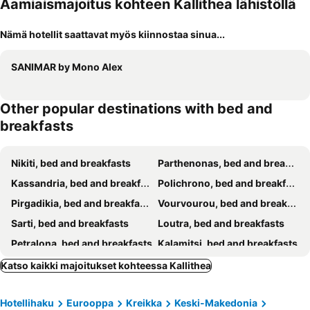
Aamiaismajoitus kohteen Kallithea lähistöllä
Nämä hotellit saattavat myös kiinnostaa sinua...
SANIMAR by Mono Alex
Other popular destinations with bed and
breakfasts
Nikiti, bed and breakfasts
Parthenonas, bed and breakfasts
Kassandria, bed and breakfasts
Polichrono, bed and breakfasts
Pirgadikia, bed and breakfasts
Vourvourou, bed and breakfasts
Sarti, bed and breakfasts
Loutra, bed and breakfasts
Petralona, bed and breakfasts
Kalamitsi, bed and breakfasts
Toroni, bed and breakfasts
Afitos, bed and breakfasts
Katso kaikki majoitukset kohteessa Kallithea
Ammouliani, bed and breakfasts
Nea Moudania, bed and breakfasts
Hotellihaku
Eurooppa
Kreikka
Keski-Makedonia
Pefkohori, bed and breakfasts
Polygyros, bed and breakfasts