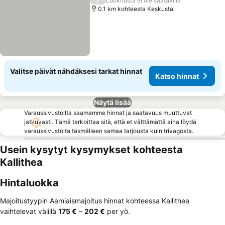
Luokitusta ei ole saatavilla
0.1 km kohteesta Keskusta
Valitse päivät nähdäksesi tarkat hinnat
Katso hinnat
Näytä lisää
Varaussivustoilta saamamme hinnat ja saatavuus muuttuvat
jatkuvasti. Tämä tarkoittaa sitä, että et välttämättä aina löydä
varaussivustolta täsmälleen samaa tarjousta kuin trivagosta.
Usein kysytyt kysymykset kohteesta
Kallithea
Hintaluokka
Majoitustyypin Aamiaismajoitus hinnat kohteessa Kallithea
vaihtelevat välillä
‎175 €
–
‎202 €
per yö.