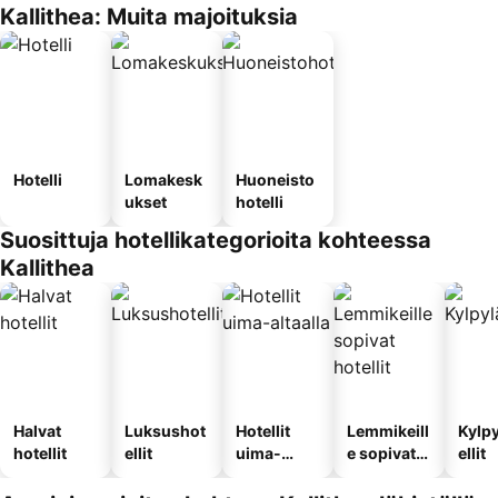
Kallithea: Muita majoituksia
Hotelli
Lomakesk
Huoneisto
ukset
hotelli
Suosittuja hotellikategorioita kohteessa
Kallithea
Halvat
Luksushot
Hotellit
Lemmikeill
Kylp
hotellit
ellit
uima-
e sopivat
ellit
altaalla
hotellit