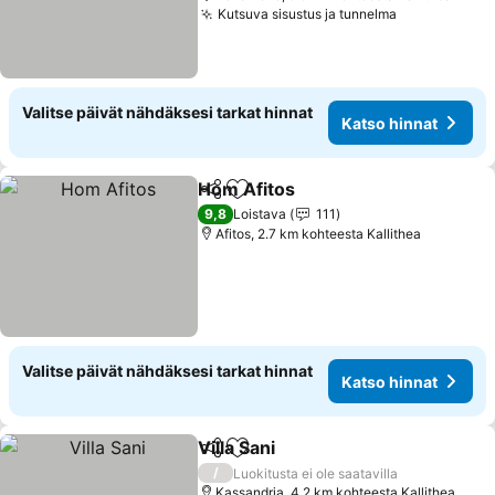
Kutsuva sisustus ja tunnelma
Katso hinna
Valitse päivät nähdäksesi tarkat hinnat
Katso hinnat
Hom Afitos
Jaa
Lisää suosikkeihin
Katso hinnat
9,8
Loistava
111
Afitos, 2.7 km kohteesta Kallithea
Valitse päivät nähdäksesi tarkat hinnat
Katso hinnat
Villa Sani
Jaa
Lisää suosikkeihin
Katso hinnat
/
Luokitusta ei ole saatavilla
Kassandria, 4.2 km kohteesta Kallithea