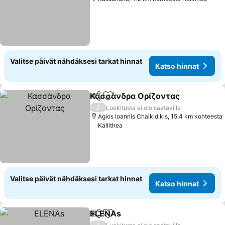
Valitse päivät nähdäksesi tarkat hinnat
Katso hinnat
Κασσάνδρα Ορίζοντας
Jaa
Lisää suosikkeihin
Kat
/
Luokitusta ei ole saatavilla
Agios Ioannis Chalkidikis, 15.4 km kohteesta
Kallithea
Valitse päivät nähdäksesi tarkat hinnat
Katso hinnat
ELENAs
Jaa
Lisää suosikkeihin
Katso hinnat
/