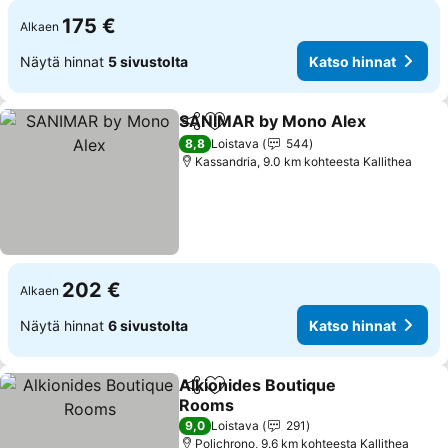
175 €
Alkaen
Näytä hinnat
5 sivustolta
Katso hinnat
SANIMAR by Mono Alex
Jaa
Lisää suosikkeihin
Ka
8,8
Loistava
544
Kassandria, 9.0 km kohteesta Kallithea
202 €
Alkaen
Näytä hinnat
6 sivustolta
Katso hinnat
Alkionides Boutique
Jaa
Lisää suosikkeihin
Rooms
Katso hinnat
9,0
Loistava
291
Polichrono, 9.6 km kohteesta Kallithea