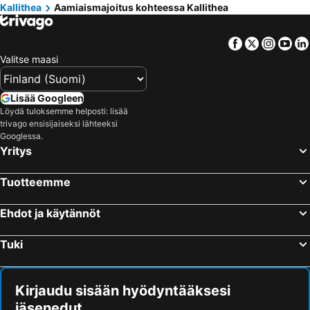
Kallithea
Aamiaismajoitus kohteessa Kallithea
Agios Ioannis Chalkidikis, bed and breakfasts
Nea Kallikratia, bed and breakfasts
Facebook
Twitter
Insta
Yo
Valitse maasi
Lisää Googleen
Löydä tuloksemme helposti: lisää
trivago ensisijaiseksi lähteeksi
Googlessa.
Yritys
Tuotteemme
Ehdot ja käytännöt
Tuki
Kirjaudu sisään hyödyntääksesi
jäsenedut