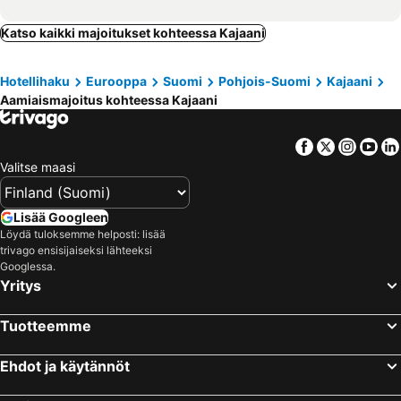
Katso kaikki majoitukset kohteessa Kajaani
Hotellihaku
Eurooppa
Suomi
Pohjois-Suomi
Kajaani
Aamiaismajoitus kohteessa Kajaani
Facebook
Twitter
Insta
Yo
Valitse maasi
Lisää Googleen
Löydä tuloksemme helposti: lisää
trivago ensisijaiseksi lähteeksi
Googlessa.
Yritys
Tuotteemme
Ehdot ja käytännöt