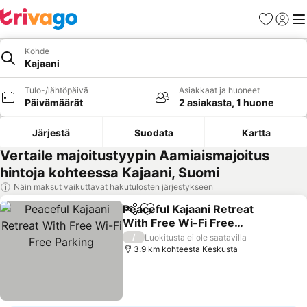
Suosikit
Kirjaud
Val
Kohde
Kajaani
Tulo-/lähtöpäivä
Asiakkaat ja huoneet
Päivämäärät
2 asiakasta, 1 huone
Järjestä
Suodata
Kartta
Vertaile majoitustyypin Aamiaismajoitus
hintoja kohteessa Kajaani, Suomi
Näin maksut vaikuttavat hakutulosten järjestykseen
Peaceful Kajaani Retreat
Jaa
Lisää suosikkeihin
With Free Wi-Fi Free
Parking
Katso hinnat
/
Luokitusta ei ole saatavilla
3.9 km kohteesta Keskusta