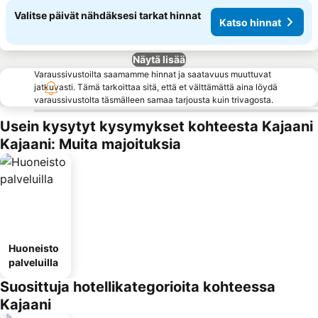
Valitse päivät nähdäksesi tarkat hinnat
Katso hinnat
Näytä lisää
Varaussivustoilta saamamme hinnat ja saatavuus muuttuvat
jatkuvasti. Tämä tarkoittaa sitä, että et välttämättä aina löydä
varaussivustolta täsmälleen samaa tarjousta kuin trivagosta.
Usein kysytyt kysymykset kohteesta Kajaani
Kajaani: Muita majoituksia
Huoneisto
palveluilla
Suosittuja hotellikategorioita kohteessa
Kajaani