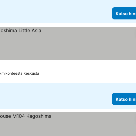
Katso hin
 km kohteesta Keskusta
Katso hin