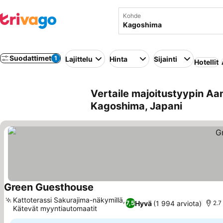
Kohde
Suodattimet
1
Lajittelu
Hinta
Sijainti
Hotellit
Vertaile majoitustyypin Aa
Kagoshima, Japani
Green Guesthouse
Kattoterassi Sakurajima-näkymillä,
Hyvä
(1 994 arviota)
7,5
2.7
Kätevät myyntiautomaatit