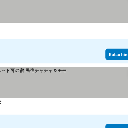
Katso hin
モ