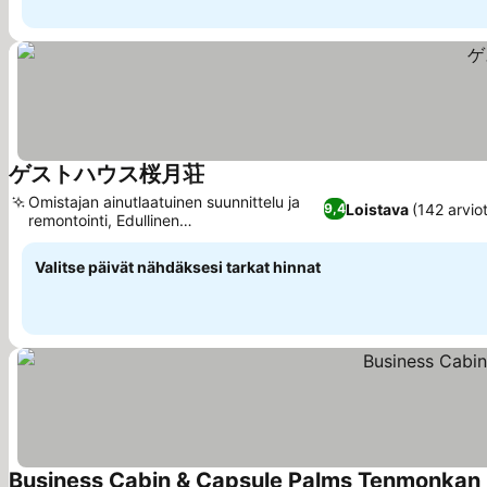
ゲストハウス桜月荘
Omistajan ainutlaatuinen suunnittelu ja
Loistava
(142 arvio
9,4
remontointi, Edullinen
polkupyörävuokraus
Valitse päivät nähdäksesi tarkat hinnat
Business Cabin & Capsule Palms Tenmonkan