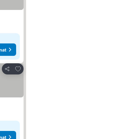
nat
Lisää suosikkeihin
Jaa
nat