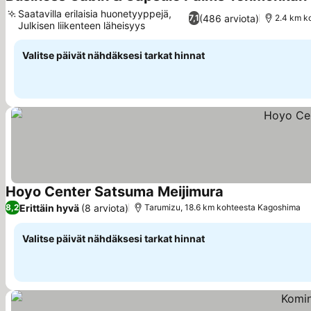
Saatavilla erilaisia huonetyyppejä,
(486 arviota)
7,1
2.4 km k
Julkisen liikenteen läheisyys
Valitse päivät nähdäksesi tarkat hinnat
Hoyo Center Satsuma Meijimura
Erittäin hyvä
(8 arviota)
8,2
Tarumizu, 18.6 km kohteesta Kagoshima
Valitse päivät nähdäksesi tarkat hinnat