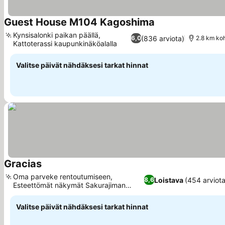
Guest House M104 Kagoshima
Kynsisalonki paikan päällä,
(836 arviota)
6,0
2.8 km ko
Kattoterassi kaupunkinäköalalla
Valitse päivät nähdäksesi tarkat hinnat
Gracias
Oma parveke rentoutumiseen,
Loistava
(454 arviota
8,6
Esteettömät näkymät Sakurajiman
tulivuorelle
Valitse päivät nähdäksesi tarkat hinnat