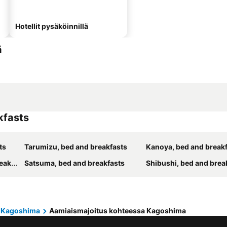
Hotellit pysäköinnillä
ä
kfasts
ts
Tarumizu, bed and breakfasts
Kanoya, bed and break
asts
Satsuma, bed and breakfasts
Shibushi, bed and brea
Kagoshima
Aamiaismajoitus kohteessa Kagoshima