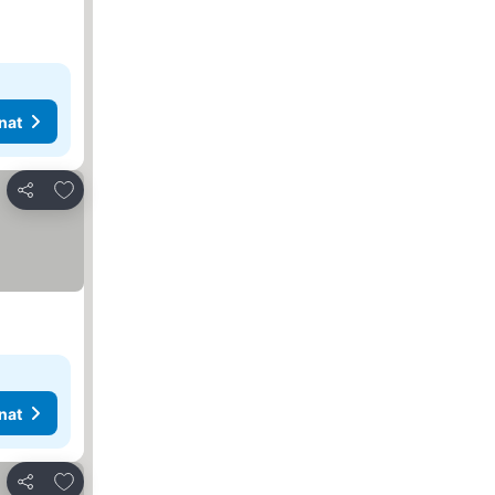
nat
Lisää suosikkeihin
Jaa
nat
Lisää suosikkeihin
Jaa