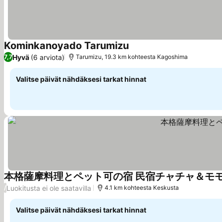
Kominkanoyado Tarumizu
Hyvä
(6 arviota)
7,7
Tarumizu, 19.3 km kohteesta Kagoshima
Valitse päivät nähdäksesi tarkat hinnat
本格薩摩料理とペット可の宿 民宿チャチャ＆モ
Luokitusta ei ole saatavilla
/
4.1 km kohteesta Keskusta
Valitse päivät nähdäksesi tarkat hinnat