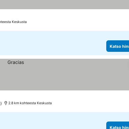
hteesta Keskusta
Katso hin
)
2.8 km kohteesta Keskusta
Katso hin