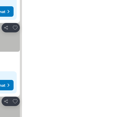
nat
Lisää suosikkeihin
Jaa
nat
Lisää suosikkeihin
Jaa