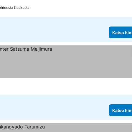
ohteesta Keskusta
Katso hin
Katso hin