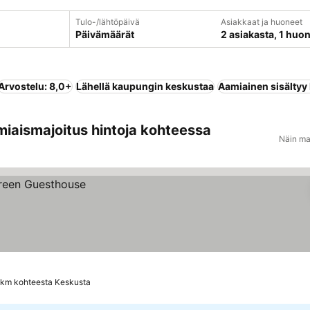
Tulo-/lähtöpäivä
Asiakkaat ja huoneet
Päivämäärät
2 asiakasta, 1 huo
Arvostelu: 8,0+
Lähellä kaupungin keskustaa
Aamiainen sisältyy
miaismajoitus hintoja kohteessa
Näin ma
 km kohteesta Keskusta