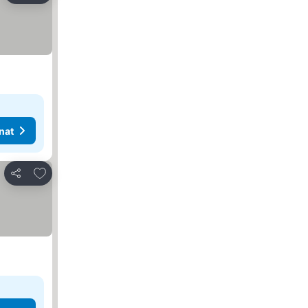
nat
Lisää suosikkeihin
Jaa