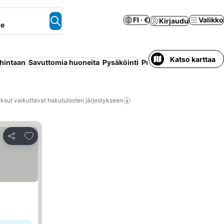
FI · €
Valikko
Kirjaudu
ne
Katso karttaa
 hintaan
Savuttomia huoneita
Pysäköinti
Puolihoito
Ulkouima-al
ksut vaikuttavat hakutulosten järjestykseen
Lisää suosikkeihin
Jaa