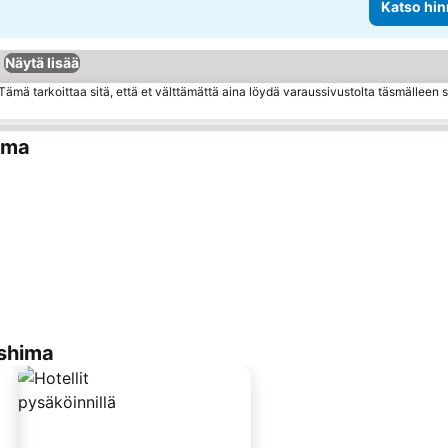
Katso hin
Näytä lisää
ämä tarkoittaa sitä, että et välttämättä aina löydä varaussivustolta täsmälleen
ima
oshima