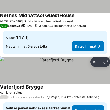
Nøtnes Midnattsol GuestHouse
Aamiaismajoitus
Yksilöllisesti teemalliset huoneet
9,2
Loistava
128
Vågan, 9.3 km kohteesta Kabelvag
117 €
Alkaen
Näytä hinnat
6 sivustolta
Katso hinnat
Jaa
Li
Vaterfjord Brygge
Aamiaismajoitus
/
Vågan, 11.4 km kohteesta Kabelvag
Luokitusta ei ole saatavilla
Valitse päivät nähdäksesi tarkat hinnat