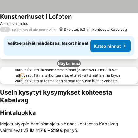
Kunstnerhuset i Lofoten
Aamiaismajoitus
/
Svolvær, 5.3 km kohteesta Kabelvag
Luokitusta ei ole saatavilla
Valitse päivät nähdäksesi tarkat hinnat
Katso hinnat
Näytä lisää
Varaussivustoilta saamamme hinnat ja saatavuus muuttuvat
jatkuvasti. Tämä tarkoittaa sitä, että et välttämättä aina löydä
varaussivustolta täsmälleen samaa tarjousta kuin trivagosta.
Usein kysytyt kysymykset kohteesta
Kabelvag
Hintaluokka
Majoitustyypin Aamiaismajoitus hinnat kohteessa Kabelvag
vaihtelevat välillä
‎117 €
–
‎219 €
per yö.