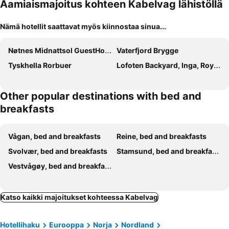
Aamiaismajoitus kohteen Kabelvag lähistöllä
Nämä hotellit saattavat myös kiinnostaa sinua...
Nøtnes Midnattsol GuestHouse
Vaterfjord Brygge
Tyskhella Rorbuer
Lofoten Backyard, Inga, Royal Suitte
Other popular destinations with bed and
breakfasts
Vågan, bed and breakfasts
Reine, bed and breakfasts
Svolvær, bed and breakfasts
Stamsund, bed and breakfasts
Vestvågøy, bed and breakfasts
Katso kaikki majoitukset kohteessa Kabelvag
Hotellihaku
Eurooppa
Norja
Nordland