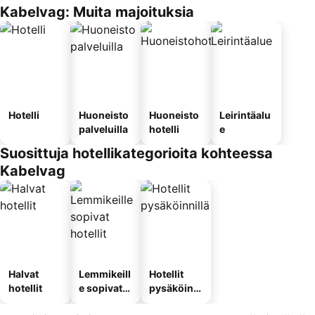
Kabelvag: Muita majoituksia
Hotelli
Huoneisto
Huoneisto
Leirintäalu
palveluilla
hotelli
e
Suosittuja hotellikategorioita kohteessa
Kabelvag
Halvat
Lemmikeill
Hotellit
hotellit
e sopivat
pysäköinni
hotellit
llä