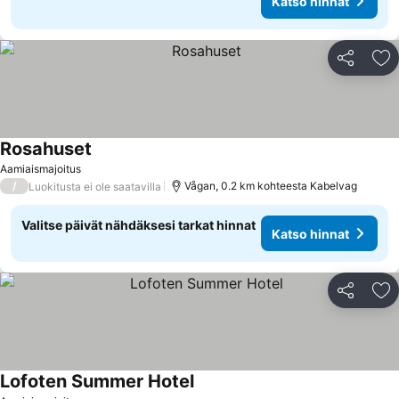
Katso hinnat
Jaa
Li
Rosahuset
Aamiaismajoitus
/
Vågan, 0.2 km kohteesta Kabelvag
Luokitusta ei ole saatavilla
Valitse päivät nähdäksesi tarkat hinnat
Katso hinnat
Jaa
Li
Lofoten Summer Hotel