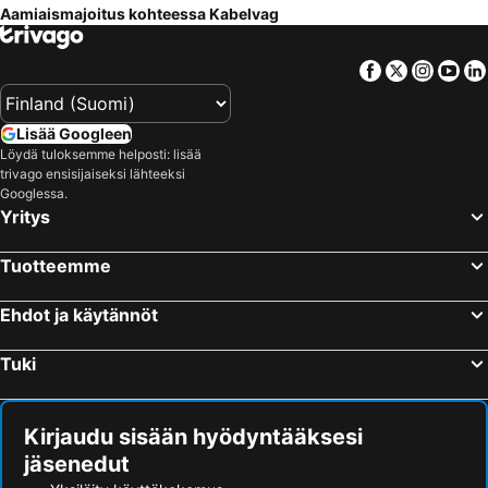
Aamiaismajoitus kohteessa Kabelvag
Facebook
Twitter
Insta
Yo
Lisää Googleen
Löydä tuloksemme helposti: lisää
trivago ensisijaiseksi lähteeksi
Googlessa.
Yritys
Tuotteemme
Ehdot ja käytännöt
Tuki
Kirjaudu sisään hyödyntääksesi
jäsenedut