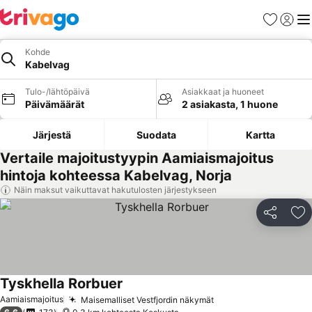
Suosikit
Kirjaud
Val
Kohde
Kabelvag
Tulo-/lähtöpäivä
Asiakkaat ja huoneet
Päivämäärät
2 asiakasta, 1 huone
Järjestä
Suodata
Kartta
Vertaile majoitustyypin Aamiaismajoitus
hintoja kohteessa Kabelvag, Norja
Näin maksut vaikuttavat hakutulosten järjestykseen
Jaa
Li
Tyskhella Rorbuer
Aamiaismajoitus
Maisemalliset Vestfjordin näkymät