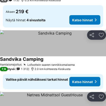
6,6
173
0.3 km kohteesta Keskusta
219 €
Alkaen
Näytä hinnat
4 sivustolta
Katso hinnat
Jaa
Li
Sandvika Camping
Aamiaismajoitus
Lofoottein saaren rannikkomaisema
7,9
Hyvä
1 312
2.0 km kohteesta Keskusta
Valitse päivät nähdäksesi tarkat hinnat
Katso hinnat
Jaa
Li