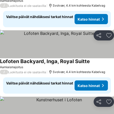
Aamiaismajoitus
/
Svolvær, 4.4 km kohteesta Kabelvag
Luokitusta ei ole saatavilla
Valitse päivät nähdäksesi tarkat hinnat
Katso hinnat
Jaa
Li
Lofoten Backyard, Inga, Royal Suitte
Aamiaismajoitus
/
Svolvær, 4.4 km kohteesta Kabelvag
Luokitusta ei ole saatavilla
Valitse päivät nähdäksesi tarkat hinnat
Katso hinnat
Jaa
Li