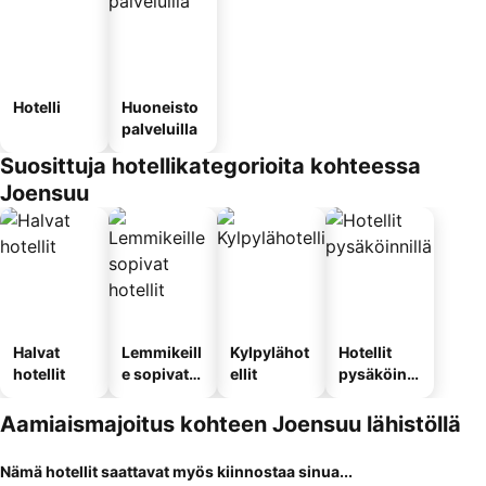
Hotelli
Huoneisto
palveluilla
Suosittuja hotellikategorioita kohteessa
Joensuu
Halvat
Lemmikeill
Kylpylähot
Hotellit
hotellit
e sopivat
ellit
pysäköinni
hotellit
llä
Aamiaismajoitus kohteen Joensuu lähistöllä
Nämä hotellit saattavat myös kiinnostaa sinua...