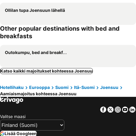
Ollilan tupa Joensuun lähellä
Other popular destinations with bed and
breakfasts
Outokumpu, bed and breakfasts
Katso kaikki majoitukset kohteessa Joensuu
Hotellihaku
Eurooppa
Suomi
Itä-Suomi
Joensuu
Aamiaismajoitus kohteessa Joensuu
Facebook
Twitter
Insta
Yo
Valitse maasi
Lisää Googleen