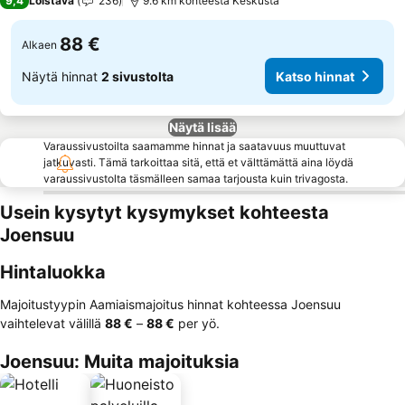
9,4
Loistava
236
9.6 km kohteesta Keskusta
88 €
Alkaen
Näytä hinnat
2 sivustolta
Katso hinnat
Näytä lisää
Varaussivustoilta saamamme hinnat ja saatavuus muuttuvat
jatkuvasti. Tämä tarkoittaa sitä, että et välttämättä aina löydä
varaussivustolta täsmälleen samaa tarjousta kuin trivagosta.
Usein kysytyt kysymykset kohteesta
Joensuu
Hintaluokka
Majoitustyypin Aamiaismajoitus hinnat kohteessa Joensuu
vaihtelevat välillä
‎88 €
–
‎88 €
per yö.
Joensuu: Muita majoituksia