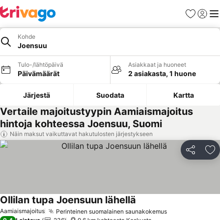
Suosikit
Kirjaud
Val
Kohde
Joensuu
Tulo-/lähtöpäivä
Asiakkaat ja huoneet
Päivämäärät
2 asiakasta, 1 huone
Järjestä
Suodata
Kartta
Vertaile majoitustyypin Aamiaismajoitus
hintoja kohteessa Joensuu, Suomi
Näin maksut vaikuttavat hakutulosten järjestykseen
Jaa
Li
Ollilan tupa Joensuun lähellä
Aamiaismajoitus
Perinteinen suomalainen saunakokemus