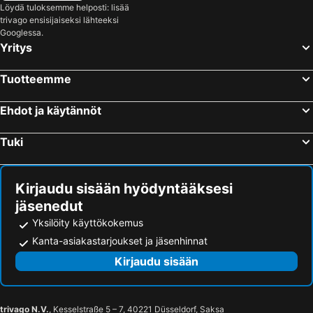
Löydä tuloksemme helposti: lisää
trivago ensisijaiseksi lähteeksi
Googlessa.
Yritys
Tuotteemme
Ehdot ja käytännöt
Tuki
Kirjaudu sisään hyödyntääksesi
jäsenedut
Yksilöity käyttökokemus
Kanta-asiakastarjoukset ja jäsenhinnat
Kirjaudu sisään
trivago N.V.
, Kesselstraße 5 – 7, 40221 Düsseldorf, Saksa