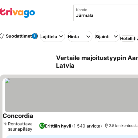
Kohde
Suodattimet
1
Lajittelu
Hinta
Sijainti
Hotellit
Vertaile majoitustyypin Aa
Latvia
Concordia
Rentouttava
Erittäin hyvä
(1 540 arviota)
8,1
2.5 km kohteest
saunapääsy