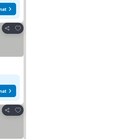
nat
Lisää suosikkeihin
Jaa
nat
Lisää suosikkeihin
Jaa