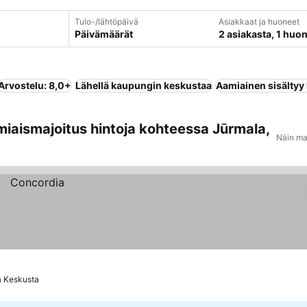
Tulo-/lähtöpäivä
Asiakkaat ja huoneet
Päivämäärät
2 asiakasta, 1 huo
Arvostelu: 8,0+
Lähellä kaupungin keskustaa
Aamiainen sisältyy
miaismajoitus hintoja kohteessa Jūrmala,
Näin ma
a Keskusta