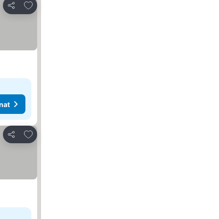
Lisää suosikkeihin
Jaa
nat
Lisää suosikkeihin
Jaa