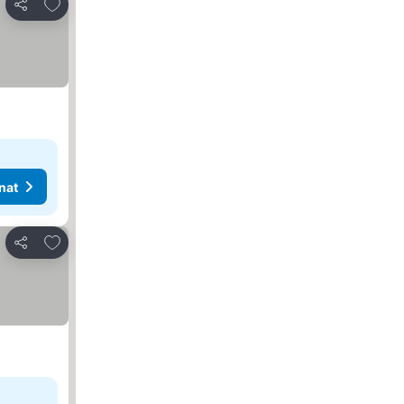
Lisää suosikkeihin
Jaa
nat
Lisää suosikkeihin
Jaa