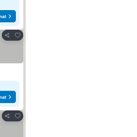
nat
Lisää suosikkeihin
Jaa
nat
Lisää suosikkeihin
Jaa