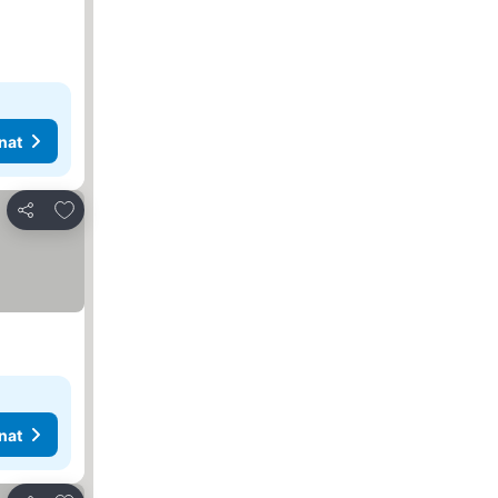
nat
Lisää suosikkeihin
Jaa
nat