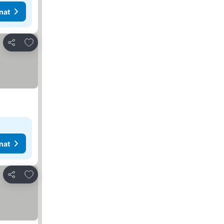
nat
Lisää suosikkeihin
Jaa
nat
Lisää suosikkeihin
Jaa