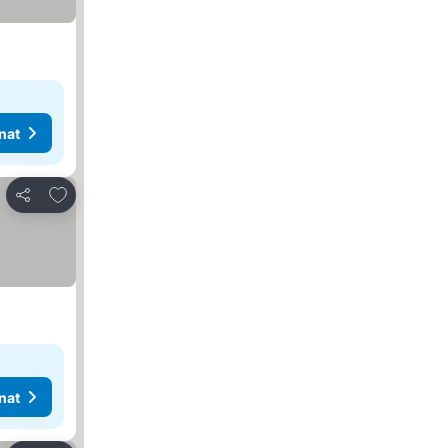
nat
Lisää suosikkeihin
Jaa
nat