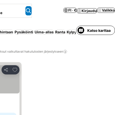
FI · €
Valikko
Kirjaudu
ne
Katso karttaa
 hintaan
Pysäköinti
Uima-allas
Ranta
Kylpylä
Ilmastointi
Maksut
ksut vaikuttavat hakutulosten järjestykseen
Lisää suosikkeihin
Jaa