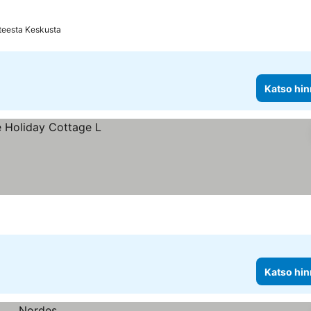
teesta Keskusta
Katso hin
Katso hin