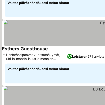
Valitse päivät nähdäksesi tarkat hinnat
Esthers Guesthouse
Katso hinnat
Henkeäsalpaavat vuoristonäkymät,
Loistava
(571 arviota
9,5
Ski-in-mahdollisuus ja monojen
Katso hinnat
lämmitys
Valitse päivät nähdäksesi tarkat hinnat