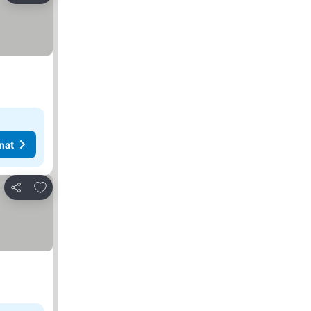
nat
Lisää suosikkeihin
Jaa