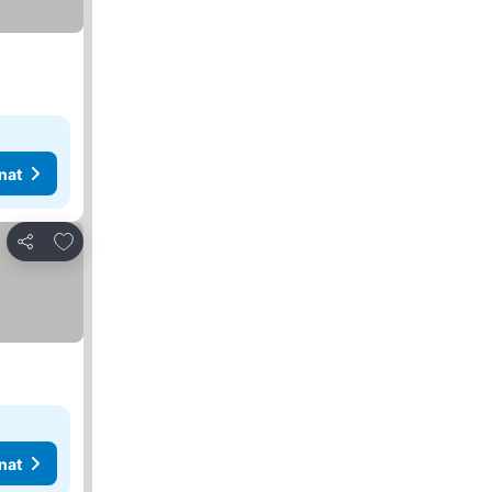
nat
Lisää suosikkeihin
Jaa
nat