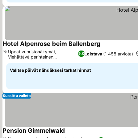
Hotel Alpenrose beim Ballenberg
Katso hinnat
Upeat vuoristonäkymät,
Loistava
(1 458 arviota)
9,0
Viehättävä perinteinen
Katso hinnat
sveitsiläinen tyyli
Valitse päivät nähdäksesi tarkat hinnat
Suosittu valinta
Pension Gimmelwald
Katso hinnat