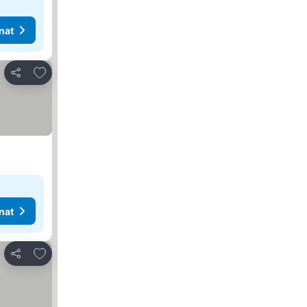
nat
Lisää suosikkeihin
Jaa
nat
Lisää suosikkeihin
Jaa