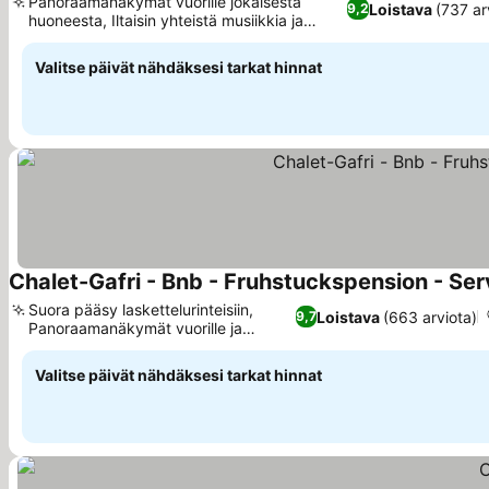
Panoraamanäkymät vuorille jokaisesta
Loistava
(737 ar
9,2
huoneesta, Iltaisin yhteistä musiikkia ja
Katso hinnat
yhdessäoloa
Valitse päivät nähdäksesi tarkat hinnat
Chalet-Gafri - Bnb - Fruhstuckspension - Ser
Suora pääsy laskettelurinteisiin,
Loistava
(663 arviota)
9,7
Panoraamanäkymät vuorille ja
Katso hinnat
järvelle
Valitse päivät nähdäksesi tarkat hinnat