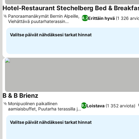
Hotel-Restaurant Stechelberg Bed & Breakfa
Panoraamanäkymät Bernin Alpeille,
Erittäin hyvä
(1 326 arvi
8,2
Viehättävä puutarhaterassin
Katso hinnat
ruokailu
Valitse päivät nähdäksesi tarkat hinnat
B & B Brienz
Katso hinnat
Monipuolinen paikallinen
Loistava
(1 352 arviota)
9,1
aamiaisbuffet, Puutarha terassilla ja
Katso hinnat
grillillä
Valitse päivät nähdäksesi tarkat hinnat