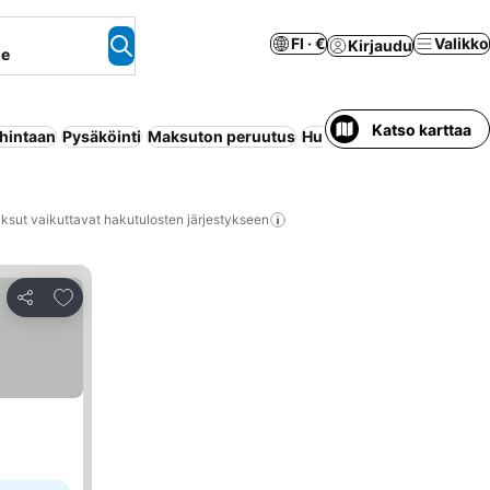
FI · €
Valikko
Kirjaudu
ne
Katso karttaa
 hintaan
Pysäköinti
Maksuton peruutus
Huoneisto palveluilla
Ilm
ksut vaikuttavat hakutulosten järjestykseen
Lisää suosikkeihin
Jaa