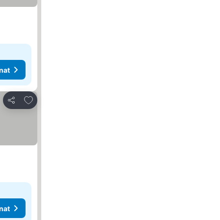
nat
Lisää suosikkeihin
Jaa
nat