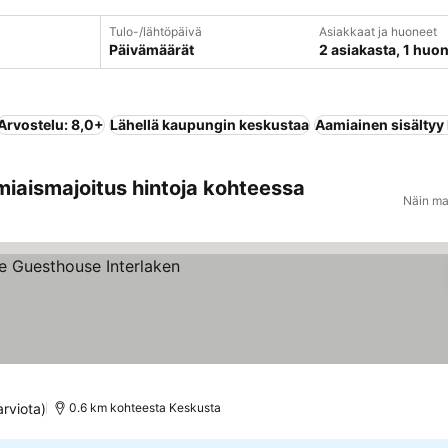
Tulo-/lähtöpäivä
Asiakkaat ja huoneet
Päivämäärät
2 asiakasta, 1 huo
Arvostelu: 8,0+
Lähellä kaupungin keskustaa
Aamiainen sisältyy
miaismajoitus hintoja kohteessa
Näin ma
arviota)
0.6 km kohteesta Keskusta