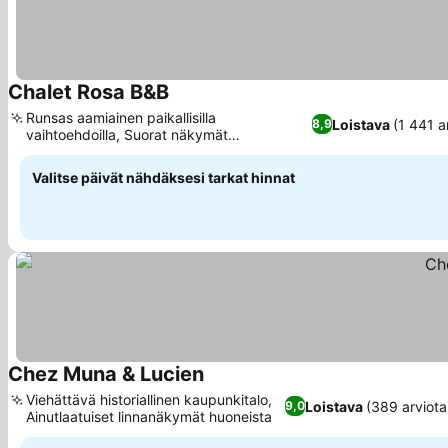
Chalet Rosa B&B
Katso hinnat
Runsas aamiainen paikallisilla
Loistava
(1 441 a
8,9
vaihtoehdoilla, Suorat näkymät
Katso hinnat
Staubbachin vesiputoukselle
Valitse päivät nähdäksesi tarkat hinnat
Chez Muna & Lucien
Katso hinnat
Viehättävä historiallinen kaupunkitalo,
Loistava
(389 arviota
9,0
Ainutlaatuiset linnanäkymät huoneista
Katso hinnat