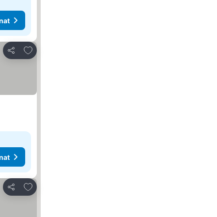
nat
Lisää suosikkeihin
Jaa
nat
Lisää suosikkeihin
Jaa