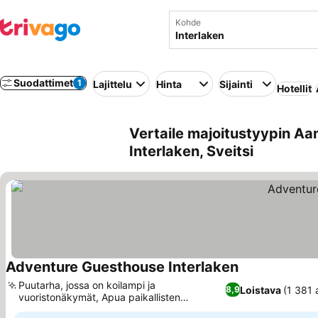
Kohde
Suodattimet
1
Lajittelu
Hinta
Sijainti
Hotellit
Vertaile majoitustyypin Aa
Interlaken, Sveitsi
Adventure Guesthouse Interlaken
Katso hinnat
Puutarha, jossa on koilampi ja
Loistava
(1 381 
8,9
vuoristonäkymät, Apua paikallisten
Katso hinnat
aktiviteettien varaamisessa