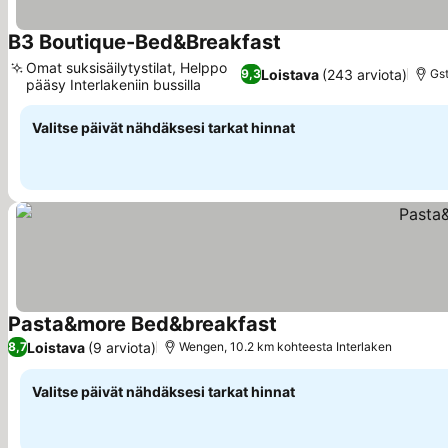
B3 Boutique-Bed&Breakfast
Katso hinnat
Omat suksisäilytystilat, Helppo
Loistava
(243 arviota)
9,3
Gst
pääsy Interlakeniin bussilla
Katso hinnat
Valitse päivät nähdäksesi tarkat hinnat
Pasta&more Bed&breakfast
Katso hinnat
Loistava
(9 arviota)
8,7
Wengen, 10.2 km kohteesta Interlaken
Valitse päivät nähdäksesi tarkat hinnat