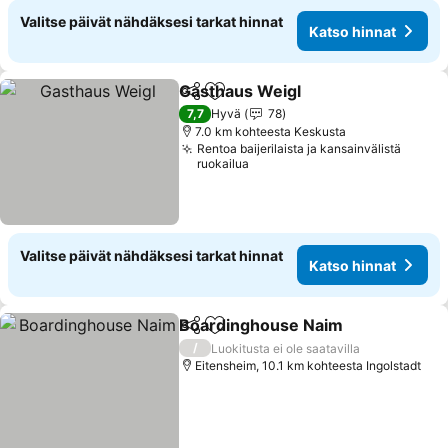
Valitse päivät nähdäksesi tarkat hinnat
Katso hinnat
Gasthaus Weigl
Jaa
Lisää suosikkeihin
Katso hinn
7,7
Hyvä
78
7.0 km kohteesta Keskusta
Rentoa baijerilaista ja kansainvälistä
ruokailua
Valitse päivät nähdäksesi tarkat hinnat
Katso hinnat
Boardinghouse Naim
Jaa
Lisää suosikkeihin
Katso
/
Luokitusta ei ole saatavilla
Eitensheim, 10.1 km kohteesta Ingolstadt