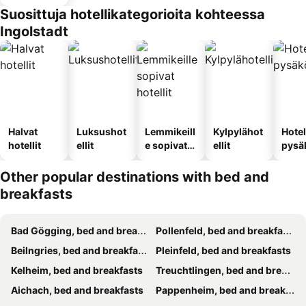
Suosittuja hotellikategorioita kohteessa
Ingolstadt
Halvat
Luksushot
Lemmikeill
Kylpylähot
Hotel
hotellit
ellit
e sopivat
ellit
pysä
hotellit
llä
Other popular destinations with bed and
breakfasts
Bad Gögging, bed and breakfasts
Pollenfeld, bed and breakfasts
Beilngries, bed and breakfasts
Pleinfeld, bed and breakfasts
Kelheim, bed and breakfasts
Treuchtlingen, bed and breakfasts
Aichach, bed and breakfasts
Pappenheim, bed and breakfasts