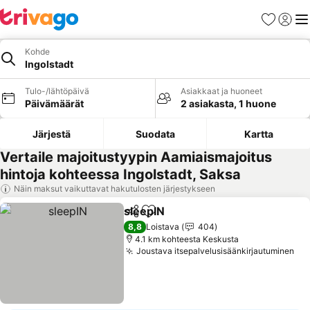
Suosikit
Kirjaud
Val
Kohde
Ingolstadt
Tulo-/lähtöpäivä
Asiakkaat ja huoneet
Päivämäärät
2 asiakasta, 1 huone
Järjestä
Suodata
Kartta
Vertaile majoitustyypin Aamiaismajoitus
hintoja kohteessa Ingolstadt, Saksa
Näin maksut vaikuttavat hakutulosten järjestykseen
sleepIN
Jaa
Lisää suosikkeihin
Katso hinnat
8,8
Loistava
404
4.1 km kohteesta Keskusta
Joustava itsepalvelusisäänkirjautuminen
Kat