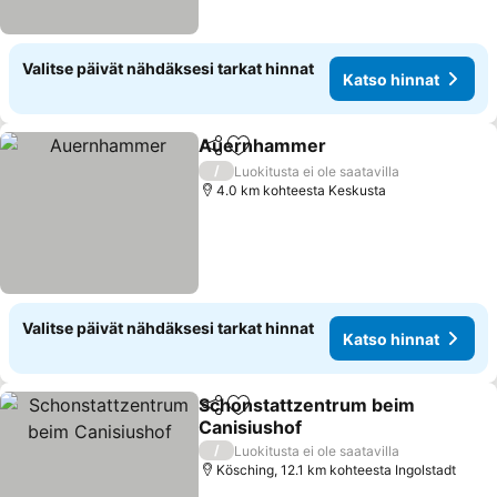
Valitse päivät nähdäksesi tarkat hinnat
Katso hinnat
Auernhammer
Jaa
Lisää suosikkeihin
Katso hinna
/
Luokitusta ei ole saatavilla
4.0 km kohteesta Keskusta
Valitse päivät nähdäksesi tarkat hinnat
Katso hinnat
Schonstattzentrum beim
Jaa
Lisää suosikkeihin
Canisiushof
Katso hinnat
/
Luokitusta ei ole saatavilla
Kösching, 12.1 km kohteesta Ingolstadt