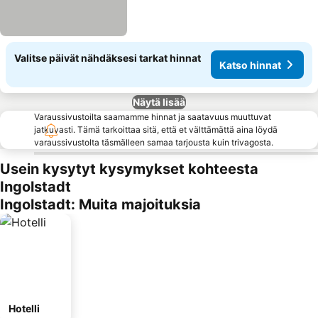
Valitse päivät nähdäksesi tarkat hinnat
Katso hinnat
Näytä lisää
Varaussivustoilta saamamme hinnat ja saatavuus muuttuvat
jatkuvasti. Tämä tarkoittaa sitä, että et välttämättä aina löydä
varaussivustolta täsmälleen samaa tarjousta kuin trivagosta.
Usein kysytyt kysymykset kohteesta
Ingolstadt
Ingolstadt: Muita majoituksia
Hotelli