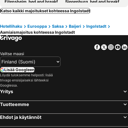
Eitensheim, bed and breakfasts
Siegenburg, bed and breakfasts
Monheim, bed and breakfasts
Dollnstein, bed and breakfasts
Katso kaikki majoitukset kohteessa Ingolstadt
Wellheim, bed and breakfasts
Schrobenhausen, bed and breakfasts
Hotellihaku
Eurooppa
Saksa
Baijeri
Ingolstadt
Rain/Lech, bed and breakfasts
Mühlhausen, bed and breakfasts
Aamiaismajoitus kohteessa Ingolstadt
Elsendorf, bed and breakfasts
Facebook
Twitter
Insta
Yo
Valitse maasi
Lisää Googleen
Löydä tuloksemme helposti: lisää
trivago ensisijaiseksi lähteeksi
Googlessa.
Yritys
Tuotteemme
Ehdot ja käytännöt