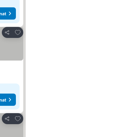
nat
Lisää suosikkeihin
Jaa
nat
Lisää suosikkeihin
Jaa