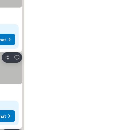
nat
Lisää suosikkeihin
Jaa
nat