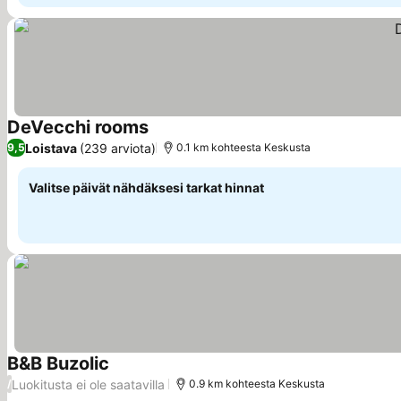
DeVecchi rooms
Katso hinnat
Loistava
(239 arviota)
9,5
0.1 km kohteesta Keskusta
Valitse päivät nähdäksesi tarkat hinnat
B&B Buzolic
Katso hinnat
Luokitusta ei ole saatavilla
/
0.9 km kohteesta Keskusta