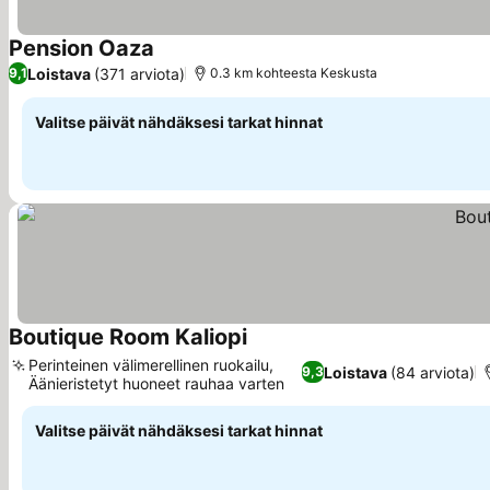
Pension Oaza
Katso hinnat
Loistava
(371 arviota)
9,1
0.3 km kohteesta Keskusta
Valitse päivät nähdäksesi tarkat hinnat
Boutique Room Kaliopi
Katso hinnat
Perinteinen välimerellinen ruokailu,
Loistava
(84 arviota)
9,3
Äänieristetyt huoneet rauhaa varten
Katso hinnat
Valitse päivät nähdäksesi tarkat hinnat