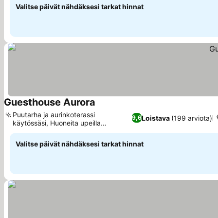
Valitse päivät nähdäksesi tarkat hinnat
Guesthouse Aurora
Katso hinnat
Puutarha ja aurinkoterassi
Loistava
(199 arviota)
9,6
käytössäsi, Huoneita upeilla
Katso hinnat
merinäköaloilla
Valitse päivät nähdäksesi tarkat hinnat