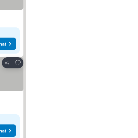
nat
Lisää suosikkeihin
Jaa
nat