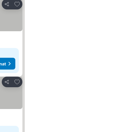
Lisää suosikkeihin
Jaa
nat
Lisää suosikkeihin
Jaa