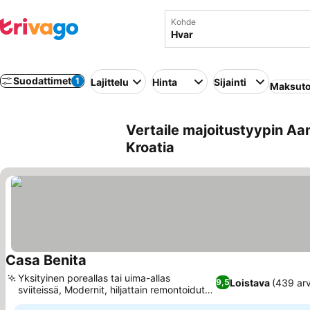
Kohde
Suodattimet
1
Lajittelu
Hinta
Sijainti
Maksuto
Vertaile majoitustyypin Aa
Kroatia
Casa Benita
Katso hinnat
Yksityinen poreallas tai uima-allas
Loistava
(439 arv
9,5
sviiteissä, Modernit, hiljattain remontoidut
Katso hinnat
majoitustilat