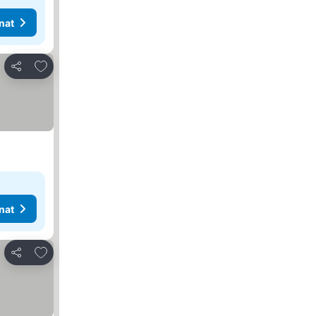
nat
Lisää suosikkeihin
Jaa
nat
Lisää suosikkeihin
Jaa