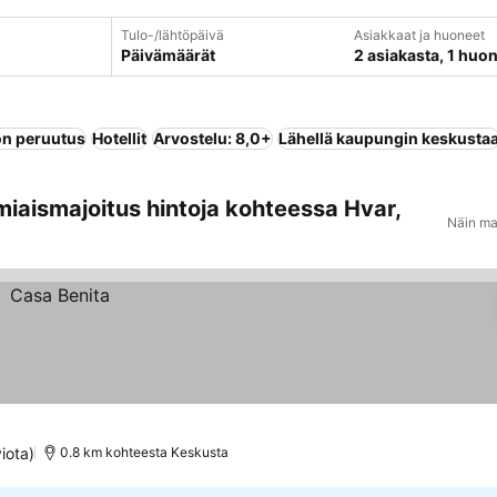
Tulo-/lähtöpäivä
Asiakkaat ja huoneet
Päivämäärät
2 asiakasta, 1 huo
n peruutus
Hotellit
Arvostelu: 8,0+
Lähellä kaupungin keskusta
miaismajoitus hintoja kohteessa Hvar,
Näin ma
iota)
0.8 km kohteesta Keskusta