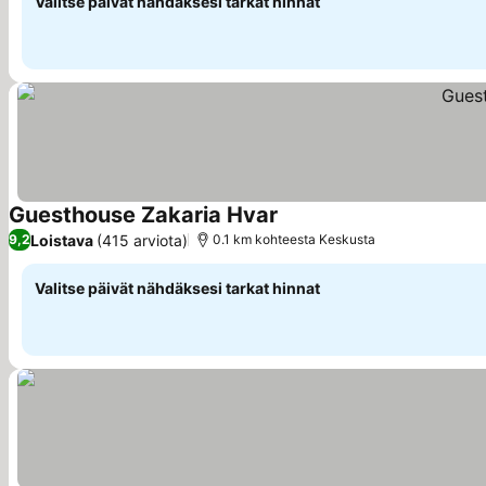
Valitse päivät nähdäksesi tarkat hinnat
Guesthouse Zakaria Hvar
Katso hinnat
Loistava
(415 arviota)
9,2
0.1 km kohteesta Keskusta
Valitse päivät nähdäksesi tarkat hinnat