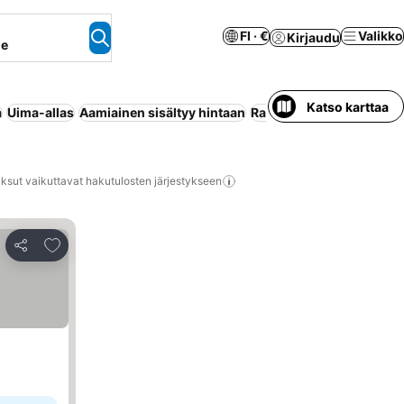
FI · €
Valikko
Kirjaudu
ne
Katso karttaa
a
Uima-allas
Aamiainen sisältyy hintaan
Ranta
Puolihoito
Huoneis
ksut vaikuttavat hakutulosten järjestykseen
Lisää suosikkeihin
Jaa