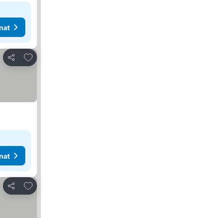
nat
Lisää suosikkeihin
Jaa
nat
Lisää suosikkeihin
Jaa