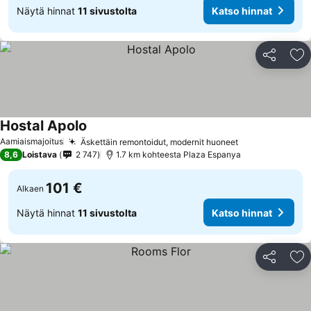
Näytä hinnat
11 sivustolta
Katso hinnat
Jaa
Li
Hostal Apolo
Katso hinnat
Aamiaismajoitus
Äskettäin remontoidut, modernit huoneet
Katso hinnat
8,6
Loistava
2 747
1.7 km kohteesta Plaza Espanya
101 €
Alkaen
Näytä hinnat
11 sivustolta
Katso hinnat
Jaa
Li