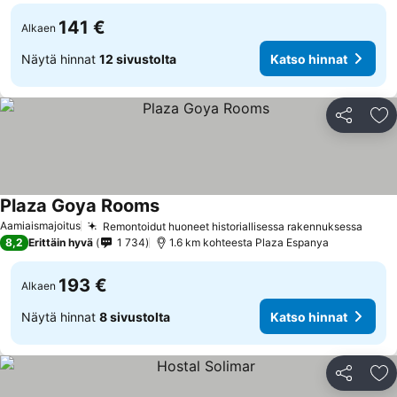
141 €
Alkaen
Näytä hinnat
12 sivustolta
Katso hinnat
Jaa
Li
Plaza Goya Rooms
Katso hinnat
Aamiaismajoitus
Remontoidut huoneet historiallisessa rakennuksessa
Katso
8,2
Erittäin hyvä
1 734
1.6 km kohteesta Plaza Espanya
193 €
Alkaen
Näytä hinnat
8 sivustolta
Katso hinnat
Jaa
Li