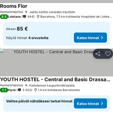
Rooms Flor
Katso hinnat
Aamiaismajoitus
Jaettu keittiö vieraiden käyttöön
Katso hinnat
8,5
Loistava
444
Barcelona, 7.5 km kohteesta Hospitalet de Llobrega
85 €
Alkaen
Näytä hinnat
4 sivustolta
Katso hinnat
Jaa
Li
YOUTH HOSTEL - Central and Basic Drassanes
Katso hinnat
Aamiaismajoitus
Kattoterassi kaupunkinäköalalla
Katso hinnat
7,7
Hyvä
3 543
1.4 km kohteesta Barceloneta
Valitse päivät nähdäksesi tarkat hinnat
Katso hinnat