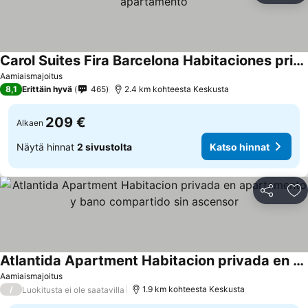
Carol Suites Fira Barcelona Habitaciones privadas en apartamento
Katso hinnat
Aamiaismajoitus
8,1
Erittäin hyvä
465
2.4 km kohteesta Keskusta
209 €
Alkaen
Näytä hinnat
2 sivustolta
Katso hinnat
Jaa
Li
Atlantida Apartment Habitacion privada en apartamento y bano compartido sin ascensor
Katso hinnat
Aamiaismajoitus
/
1.9 km kohteesta Keskusta
Luokitusta ei ole saatavilla