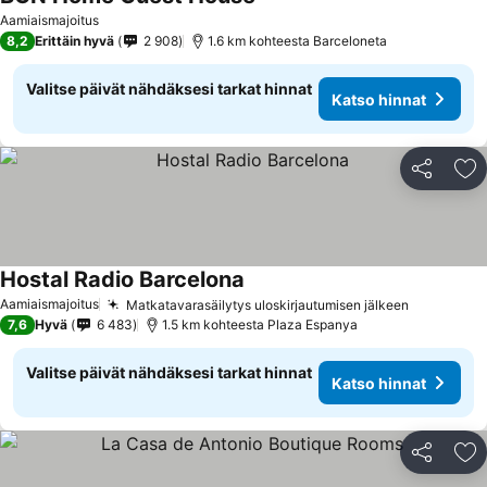
Katso hinnat
Aamiaismajoitus
8,2
Erittäin hyvä
2 908
1.6 km kohteesta Barceloneta
Valitse päivät nähdäksesi tarkat hinnat
Katso hinnat
Jaa
Li
Hostal Radio Barcelona
Katso hinnat
Aamiaismajoitus
Matkatavarasäilytys uloskirjautumisen jälkeen
Katso hin
7,6
Hyvä
6 483
1.5 km kohteesta Plaza Espanya
Valitse päivät nähdäksesi tarkat hinnat
Katso hinnat
Jaa
Li