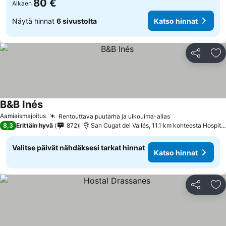
80 €
Alkaen
Näytä hinnat
6 sivustolta
Katso hinnat
Jaa
Li
B&B Inés
Katso hinnat
Aamiaismajoitus
Rentouttava puutarha ja ulkouima-allas
Katso hinnat
8,3
Erittäin hyvä
872
San Cugat del Vallés, 11.1 km kohteesta Hospita
Valitse päivät nähdäksesi tarkat hinnat
Katso hinnat
Jaa
Li