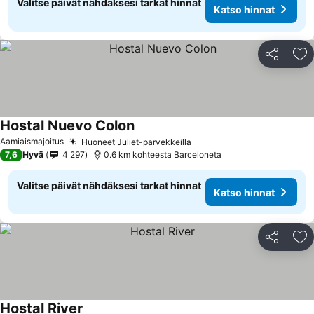
Valitse päivät nähdäksesi tarkat hinnat
Katso hinnat
Jaa
Li
Hostal Nuevo Colon
Katso hinnat
Aamiaismajoitus
Huoneet Juliet-parvekkeilla
Katso hinnat
7,6
Hyvä
4 297
0.6 km kohteesta Barceloneta
Valitse päivät nähdäksesi tarkat hinnat
Katso hinnat
Jaa
Li
Hostal River