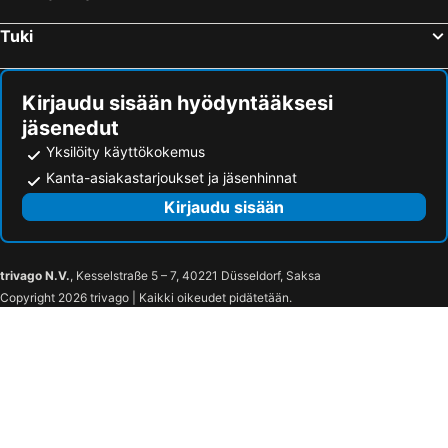
Rooms Gran Via
La França Travellers
Tuki
Rooms Ariana
Hostal Petit Príncep
Rooms Sepulveda
Hostal Drassanes
Hostal Centric
Hostal Ramos
Kirjaudu sisään hyödyntääksesi
jäsenedut
Yksilöity käyttökokemus
Kanta-asiakastarjoukset ja jäsenhinnat
Kirjaudu sisään
trivago N.V.
, Kesselstraße 5 – 7, 40221 Düsseldorf, Saksa
Copyright 2026 trivago | Kaikki oikeudet pidätetään.