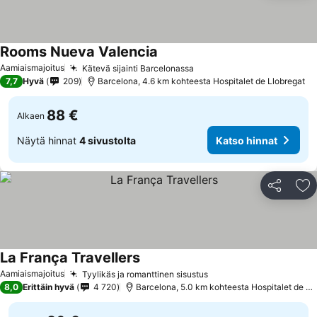
Rooms Nueva Valencia
Katso hinnat
Aamiaismajoitus
Kätevä sijainti Barcelonassa
Katso hinnat
7,7
Hyvä
209
Barcelona, 4.6 km kohteesta Hospitalet de Llobregat
88 €
Alkaen
Näytä hinnat
4 sivustolta
Katso hinnat
Jaa
Li
La França Travellers
Katso hinnat
Aamiaismajoitus
Tyylikäs ja romanttinen sisustus
Katso hinnat
8,0
Erittäin hyvä
4 720
Barcelona, 5.0 km kohteesta Hospitalet de Ll