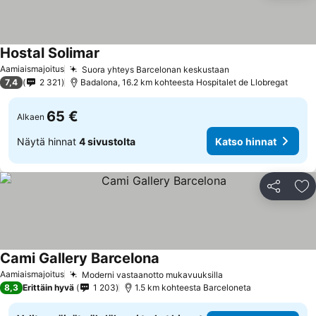
Hostal Solimar
Katso hinnat
Aamiaismajoitus
Suora yhteys Barcelonan keskustaan
Katso hinnat
7,4
2 321
Badalona, 16.2 km kohteesta Hospitalet de Llobregat
65 €
Alkaen
Näytä hinnat
4 sivustolta
Katso hinnat
Jaa
Li
Cami Gallery Barcelona
Katso hinnat
Aamiaismajoitus
Moderni vastaanotto mukavuuksilla
Katso hinnat
8,3
Erittäin hyvä
1 203
1.5 km kohteesta Barceloneta