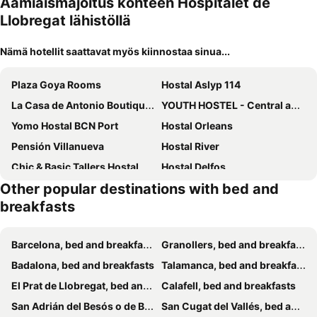
Aamiaismajoitus kohteen Hospitalet de
Llobregat lähistöllä
Nämä hotellit saattavat myös kiinnostaa sinua...
Plaza Goya Rooms
Hostal Aslyp 114
La Casa de Antonio Boutique Rooms
YOUTH HOSTEL - Central and Basic Drassanes
Yomo Hostal BCN Port
Hostal Orleans
Pensión Villanueva
Hostal River
Chic & Basic Tallers Hostal
Hostal Delfos
Other popular destinations with bed and
Pensión Peiró
Hostal Portugal
breakfasts
Mihlton Barcelona Boutique B&B
BCN Home Guest House
Brustar Sagrada Familia
Hostal Sans
Barcelona, bed and breakfasts
Granollers, bed and breakfasts
Blanc Guesthouse
Amfores Boutique Guest House
Badalona, bed and breakfasts
Talamanca, bed and breakfasts
Enzo Fira Guest House
Hostal Barcelona
El Prat de Llobregat, bed and breakfasts
Calafell, bed and breakfasts
Hostal Apolo
Hostal Balmes Centro
San Adrián del Besós o de Besós, bed and breakfasts
San Cugat del Vallés, bed and breakfasts
Rooms Flor
Amistat City Hostel Barcelona