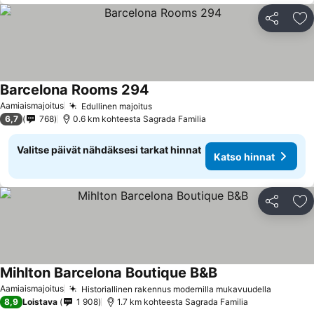
Jaa
Li
Barcelona Rooms 294
Katso hinnat
Aamiaismajoitus
Edullinen majoitus
Katso hinnat
6,7
768
0.6 km kohteesta Sagrada Familia
Valitse päivät nähdäksesi tarkat hinnat
Katso hinnat
Jaa
Li
Mihlton Barcelona Boutique B&B
Katso hinnat
Aamiaismajoitus
Historiallinen rakennus modernilla mukavuudella
Katso h
8,9
Loistava
1 908
1.7 km kohteesta Sagrada Familia