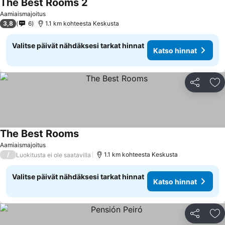
The Best Rooms 2
Katso hinnat
Aamiaismajoitus
3,8
6
1.1 km kohteesta Keskusta
Valitse päivät nähdäksesi tarkat hinnat
Katso hinnat
Jaa
Li
The Best Rooms
Katso hinnat
Aamiaismajoitus
/
1.1 km kohteesta Keskusta
Luokitusta ei ole saatavilla
Valitse päivät nähdäksesi tarkat hinnat
Katso hinnat
Jaa
Li