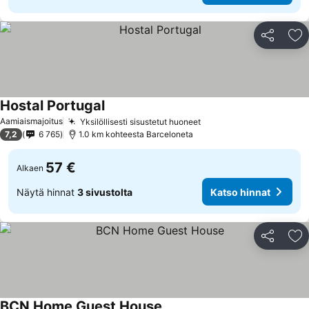
Jaa
Li
Hostal Portugal
Katso hinnat
Aamiaismajoitus
Yksilöllisesti sisustetut huoneet
Katso hinnat
7,2
6 765
1.0 km kohteesta Barceloneta
57 €
Alkaen
Näytä hinnat
3 sivustolta
Katso hinnat
Jaa
Li
BCN Home Guest House