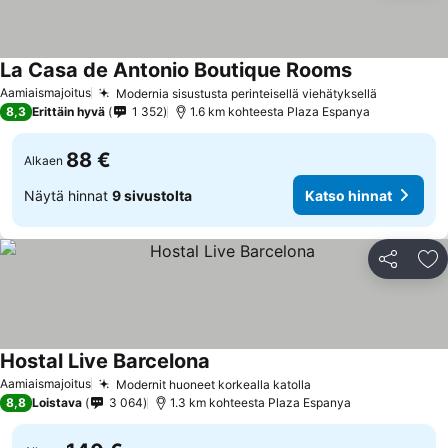
La Casa de Antonio Boutique Rooms
Katso hinnat
Aamiaismajoitus
Modernia sisustusta perinteisellä viehätyksellä
Katso hin
8,3
Erittäin hyvä
1 352
1.6 km kohteesta Plaza Espanya
88 €
Alkaen
Näytä hinnat
9 sivustolta
Katso hinnat
Jaa
Li
Hostal Live Barcelona
Katso hinnat
Aamiaismajoitus
Modernit huoneet korkealla katolla
Katso hinnat
8,8
Loistava
3 064
1.3 km kohteesta Plaza Espanya