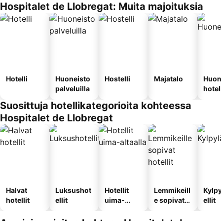
Hospitalet de Llobregat: Muita majoituksia
Hotelli
Huoneisto
Hostelli
Majatalo
Huon
palveluilla
hotel
Suosittuja hotellikategorioita kohteessa
Hospitalet de Llobregat
Halvat
Luksushot
Hotellit
Lemmikeill
Kylp
hotellit
ellit
uima-
e sopivat
ellit
altaalla
hotellit