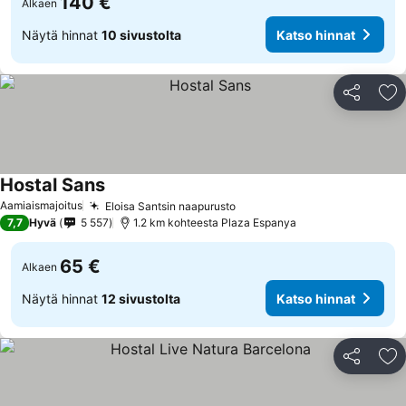
140 €
Alkaen
Näytä hinnat
10 sivustolta
Katso hinnat
Jaa
Li
Hostal Sans
Katso hinnat
Aamiaismajoitus
Eloisa Santsin naapurusto
Katso hinnat
7,7
Hyvä
5 557
1.2 km kohteesta Plaza Espanya
65 €
Alkaen
Näytä hinnat
12 sivustolta
Katso hinnat
Jaa
Li