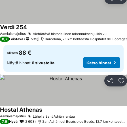
Jaa
Li
Verdi 254
Katso hinnat
Aamiaismajoitus
Viehättävä historiallinen rakennuksen julkisivu
Katso hin
8,7
Loistava
535
Barcelona, 7.1 km kohteesta Hospitalet de Llobregat
88 €
Alkaen
Näytä hinnat
6 sivustolta
Katso hinnat
Jaa
Li
Hostal Athenas
Katso hinnat
Aamiaismajoitus
Lähellä Sant Adriàn rantaa
Katso hinnat
7,6
Hyvä
2 603
San Adrián del Besós o de Besós, 12.7 km kohteesta H