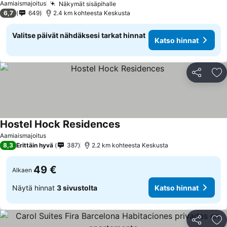
Aamiaismajoitus
Näkymät sisäpihalle
Katso hinnat
6,7
649
2.4 km kohteesta Keskusta
Valitse päivät nähdäksesi tarkat hinnat
Katso hinnat
Jaa
Li
Hostel Hock Residences
Katso hinnat
Aamiaismajoitus
8,3
Erittäin hyvä
387
2.2 km kohteesta Keskusta
49 €
Alkaen
Näytä hinnat
3 sivustolta
Katso hinnat
Jaa
Li