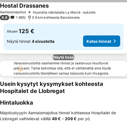
Hostal Drassanes
Katso hinnat
Aamiaismajoitus
Huoneita näköalalla La Mercè -aukiolle
Katso hinnat
6,8
1 985
0.9 km kohteesta Barceloneta
125 €
Alkaen
Näytä hinnat
4 sivustolta
Katso hinnat
Näytä lisää
Varaussivustoilta saamamme hinnat ja saatavuus muuttuvat
jatkuvasti. Tämä tarkoittaa sitä, että et välttämättä aina löydä
varaussivustolta täsmälleen samaa tarjousta kuin trivagosta.
Usein kysytyt kysymykset kohteesta
Hospitalet de Llobregat
Hintaluokka
Majoitustyypin Aamiaismajoitus hinnat kohteessa Hospitalet de
Llobregat vaihtelevat välillä
‎49 €
–
‎209 €
per yö.