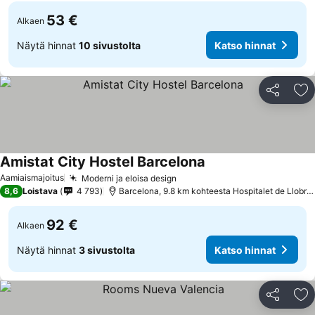
53 €
Alkaen
Näytä hinnat
10 sivustolta
Katso hinnat
Jaa
Li
Amistat City Hostel Barcelona
Katso hinnat
Aamiaismajoitus
Moderni ja eloisa design
Katso hinnat
8,6
Loistava
4 793
Barcelona, 9.8 km kohteesta Hospitalet de Llobre
92 €
Alkaen
Näytä hinnat
3 sivustolta
Katso hinnat
Jaa
Li