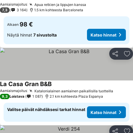
Katso hinnat
Aamiaismajoitus
Apua retkien ja lippujen kanssa
Katso hinnat
7,3
3 164
1.5 km kohteesta Barceloneta
98 €
Alkaen
Näytä hinnat
7 sivustolta
Katso hinnat
Jaa
Li
La Casa Gran B&B
Katso hinnat
Aamiaismajoitus
Katalonialainen aamiainen paikallisilla tuotteilla
Katso hi
9,3
Loistava
1 087
2.1 km kohteesta Plaza Espanya
Valitse päivät nähdäksesi tarkat hinnat
Katso hinnat