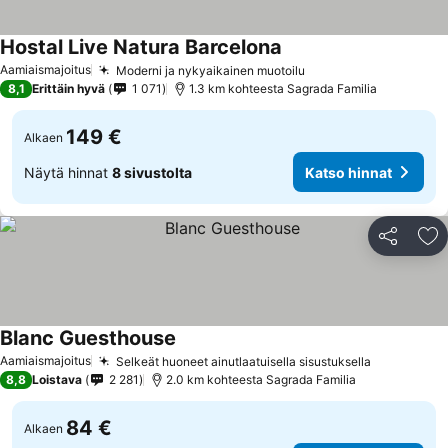
Hostal Live Natura Barcelona
Katso hinnat
Aamiaismajoitus
Moderni ja nykyaikainen muotoilu
Katso hinnat
8,1
Erittäin hyvä
1 071
1.3 km kohteesta Sagrada Familia
149 €
Alkaen
Näytä hinnat
8 sivustolta
Katso hinnat
Jaa
Li
Blanc Guesthouse
Katso hinnat
Aamiaismajoitus
Selkeät huoneet ainutlaatuisella sisustuksella
Katso hin
8,8
Loistava
2 281
2.0 km kohteesta Sagrada Familia
84 €
Alkaen