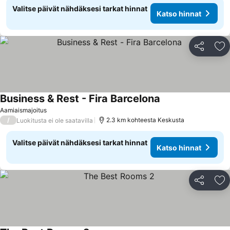
Valitse päivät nähdäksesi tarkat hinnat
Katso hinnat
Jaa
Li
Business & Rest - Fira Barcelona
Katso hinnat
Aamiaismajoitus
/
2.3 km kohteesta Keskusta
Luokitusta ei ole saatavilla
Valitse päivät nähdäksesi tarkat hinnat
Katso hinnat
Jaa
Li