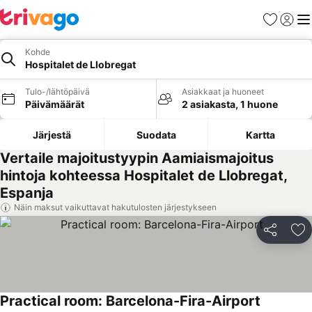
Suosikit
Kirjaud
Val
Kohde
Hospitalet de Llobregat
Tulo-/lähtöpäivä
Asiakkaat ja huoneet
Päivämäärät
2 asiakasta, 1 huone
Järjestä
Suodata
Kartta
Vertaile majoitustyypin Aamiaismajoitus
hintoja kohteessa Hospitalet de Llobregat,
Espanja
Näin maksut vaikuttavat hakutulosten järjestykseen
Jaa
Li
Practical room: Barcelona-Fira-Airport
Katso hin