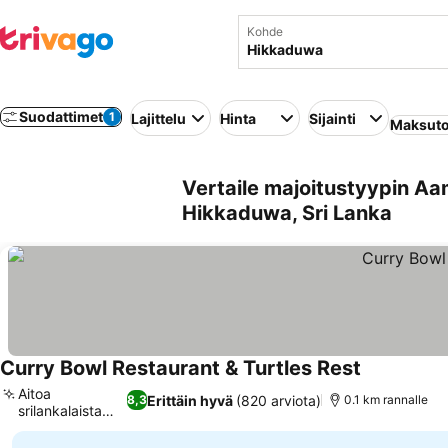
Kohde
Suodattimet
1
Lajittelu
Hinta
Sijainti
Maksuto
Vertaile majoitustyypin Aa
Hikkaduwa, Sri Lanka
Curry Bowl Restaurant & Turtles Rest
Aitoa
Erittäin hyvä
(820 arviota)
8,3
0.1 km rannalle
srilankalaista
ruokaa