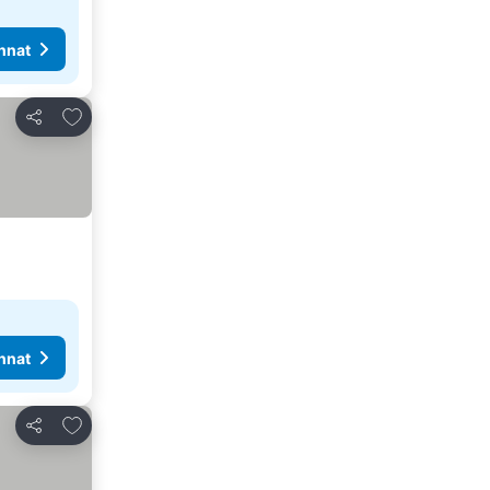
nnat
Lisää suosikkeihin
Jaa
nnat
Lisää suosikkeihin
Jaa