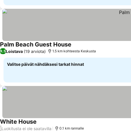
Palm Beach Guest House
Loistava
(19 arviota)
9,5
1.5 km kohteesta Keskusta
Valitse päivät nähdäksesi tarkat hinnat
White House
Luokitusta ei ole saatavilla
/
0.1 km rannalle