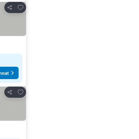
Lisää suosikkeihin
Jaa
nnat
Lisää suosikkeihin
Jaa