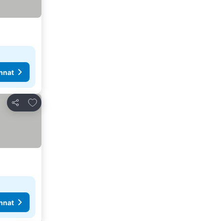
nnat
Lisää suosikkeihin
Jaa
nnat