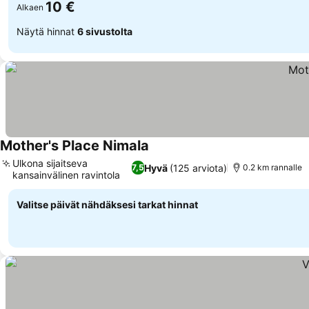
10 €
Alkaen
Näytä hinnat
6 sivustolta
Mother's Place Nimala
Ulkona sijaitseva
Hyvä
(125 arviota)
7,5
0.2 km rannalle
kansainvälinen ravintola
Valitse päivät nähdäksesi tarkat hinnat