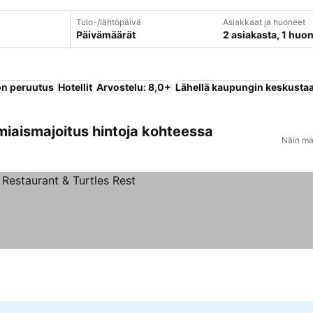
Tulo-/lähtöpäivä
Asiakkaat ja huoneet
Päivämäärät
2 asiakasta, 1 huo
n peruutus
Hotellit
Arvostelu: 8,0+
Lähellä kaupungin keskusta
miaismajoitus hintoja kohteessa
Näin ma