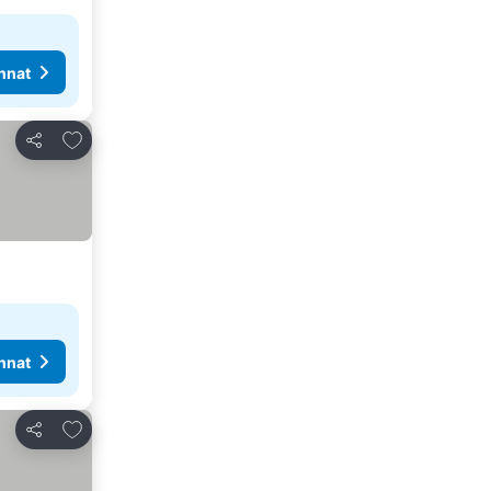
nnat
Lisää suosikkeihin
Jaa
nnat
Lisää suosikkeihin
Jaa