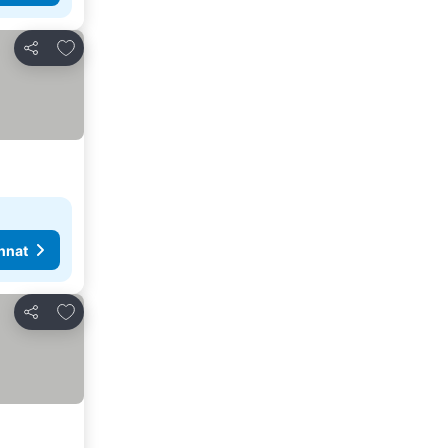
Lisää suosikkeihin
Jaa
nnat
Lisää suosikkeihin
Jaa