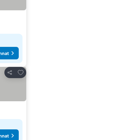
nnat
Lisää suosikkeihin
Jaa
nnat