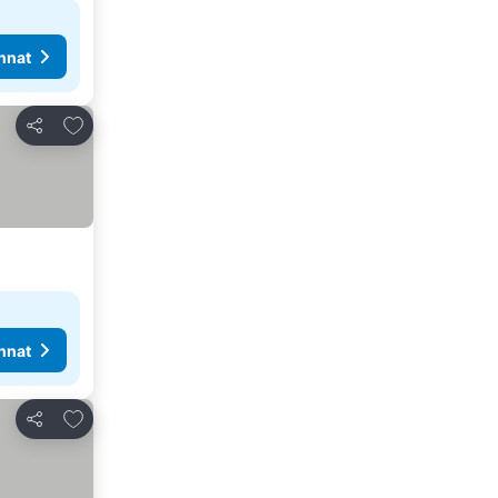
nnat
Lisää suosikkeihin
Jaa
nnat
Lisää suosikkeihin
Jaa