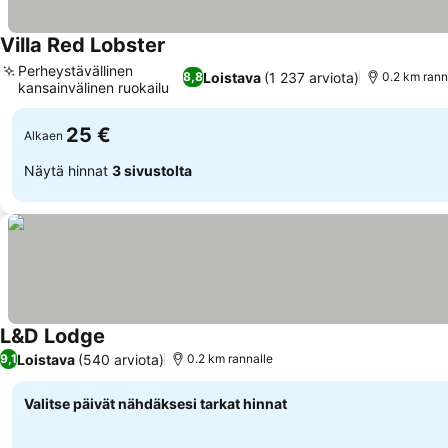
Villa Red Lobster
Perheystävällinen
Loistava
(1 237 arviota)
8,8
0.2 km rann
kansainvälinen ruokailu
25 €
Alkaen
Näytä hinnat
3 sivustolta
L&D Lodge
Loistava
(540 arviota)
9,1
0.2 km rannalle
Valitse päivät nähdäksesi tarkat hinnat