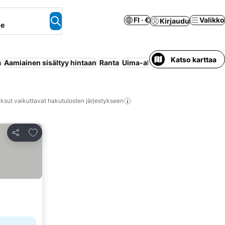
FI · €
Valikko
Kirjaudu
ne
Katso karttaa
a
Aamiainen sisältyy hintaan
Ranta
Uima-allas
Ilmastointi
Lomak
ksut vaikuttavat hakutulosten järjestykseen
Lisää suosikkeihin
Jaa