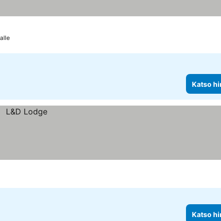
alle
Katso hi
Katso hi