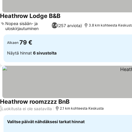
Heathrow Lodge B&B
Nopea sisään- ja
(257 arviota)
7,4
3.8 km kohteesta Keskust
uloskirjautuminen
79 €
Alkaen
Näytä hinnat
6 sivustolta
Heathrow roomzzzz BnB
Luokitusta ei ole saatavilla
/
2.1 km kohteesta Keskusta
Valitse päivät nähdäksesi tarkat hinnat