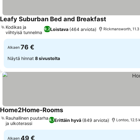
Leafy Suburban Bed and Breakfast
Kodikas ja
Loistava
(464 arviota)
9,2
Rickmansworth, 11.3
viihtyisä tunnelma
76 €
Alkaen
Näytä hinnat
8 sivustolta
Home2Home-Rooms
Rauhallinen puutarha
Erittäin hyvä
(849 arviota)
8,1
Lontoo, 12.5
ja ulkoterassi
49 €
Alkaen