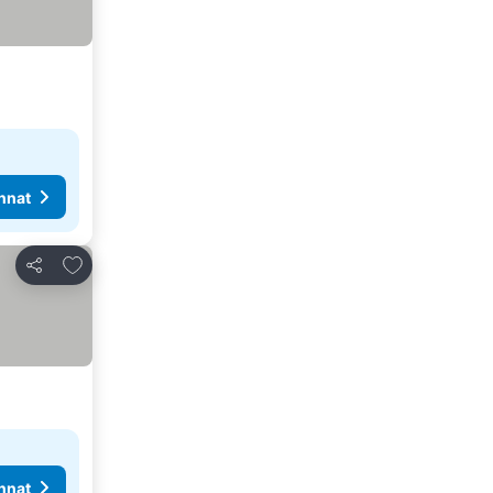
nnat
Lisää suosikkeihin
Jaa
nnat