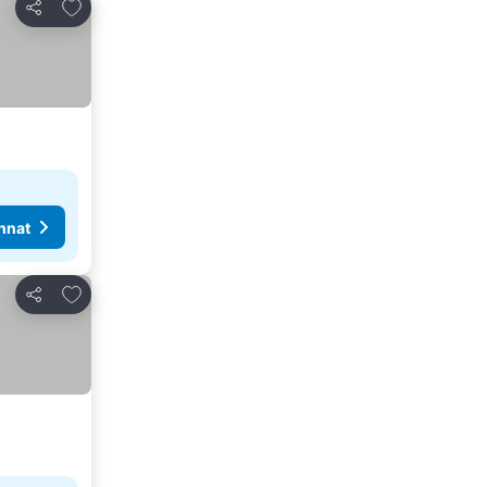
Lisää suosikkeihin
Jaa
nnat
Lisää suosikkeihin
Jaa