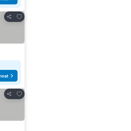
Lisää suosikkeihin
Jaa
nnat
Lisää suosikkeihin
Jaa