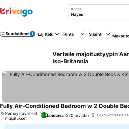
Kohde
Suodattimet
1
Lajittelu
Hinta
Sijainti
Maksuto
Vertaile majoitustyypin Aa
Iso-Britannia
Perheystävälliset
Loistava
(370 arviota)
9,3
3.2 km kohteesta Ke
majoitukset