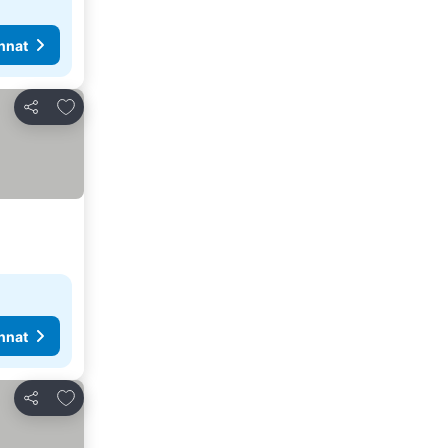
nnat
Lisää suosikkeihin
Jaa
nnat
Lisää suosikkeihin
Jaa