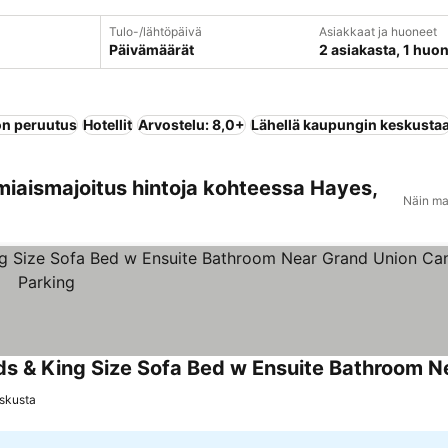
Tulo-/lähtöpäivä
Asiakkaat ja huoneet
Päivämäärät
2 asiakasta, 1 huo
n peruutus
Hotellit
Arvostelu: 8,0+
Lähellä kaupungin keskusta
miaismajoitus hintoja kohteessa Hayes,
Näin ma
skusta