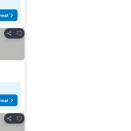
nnat
Lisää suosikkeihin
Jaa
nnat
Lisää suosikkeihin
Jaa