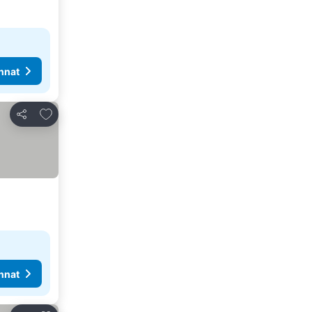
nnat
Lisää suosikkeihin
Jaa
nnat