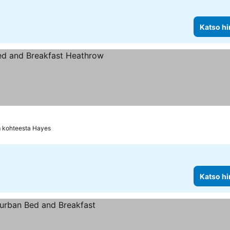
Katso hi
m kohteesta Hayes
Katso hi