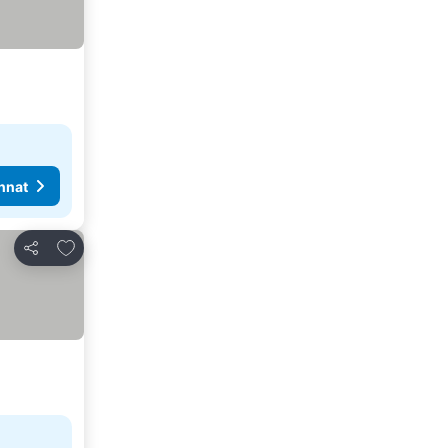
nnat
Lisää suosikkeihin
Jaa