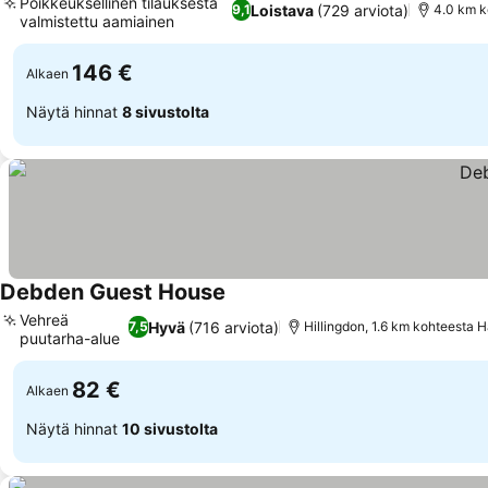
Poikkeuksellinen tilauksesta
Loistava
(729 arviota)
9,1
4.0 km k
valmistettu aamiainen
146 €
Alkaen
Näytä hinnat
8 sivustolta
Debden Guest House
Vehreä
Hyvä
(716 arviota)
7,5
Hillingdon, 1.6 km kohteesta 
puutarha-alue
82 €
Alkaen
Näytä hinnat
10 sivustolta