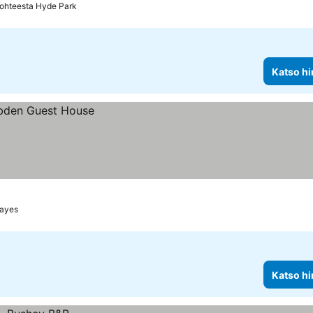
ohteesta Hyde Park
Katso hi
Hayes
Katso hi