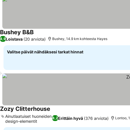
Bushey B&B
Loistava
(20 arviota)
8,9
Bushey, 14.9 km kohteesta Hayes
Valitse päivät nähdäksesi tarkat hinnat
Zozy Clitterhouse
Ainutlaatuiset huoneiden
Erittäin hyvä
(376 arviota)
8,2
Lontoo, 
design-elementit