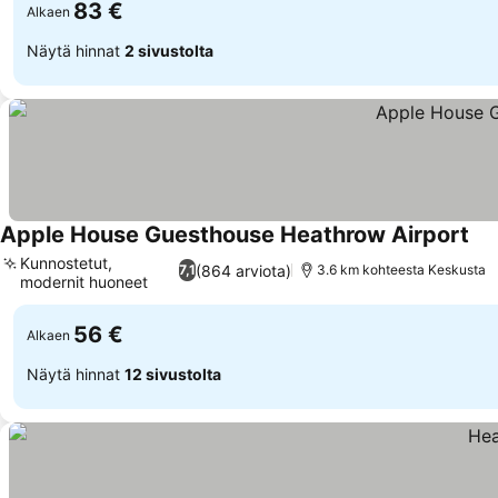
83 €
Alkaen
Näytä hinnat
2 sivustolta
Apple House Guesthouse Heathrow Airport
Kunnostetut,
(864 arviota)
7,1
3.6 km kohteesta Keskusta
modernit huoneet
56 €
Alkaen
Näytä hinnat
12 sivustolta