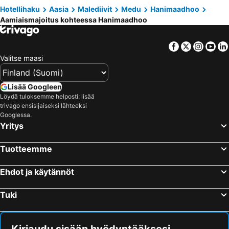
Hotellihaku
Aasia
Malediivit
Medu
Hanimaadhoo
Aamiaismajoitus kohteessa Hanimaadhoo
Facebook
Twitter
Insta
Yo
Valitse maasi
Lisää Googleen
Löydä tuloksemme helposti: lisää
trivago ensisijaiseksi lähteeksi
Googlessa.
Yritys
Tuotteemme
Ehdot ja käytännöt
Tuki
Kirjaudu sisään hyödyntääksesi