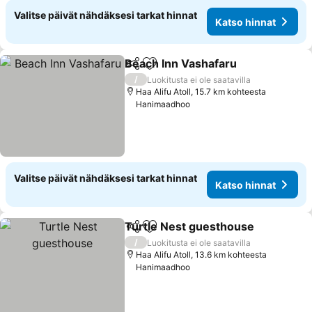
Valitse päivät nähdäksesi tarkat hinnat
Katso hinnat
Beach Inn Vashafaru
Jaa
Lisää suosikkeihin
Katso
/
Luokitusta ei ole saatavilla
Haa Alifu Atoll, 15.7 km kohteesta
Hanimaadhoo
Valitse päivät nähdäksesi tarkat hinnat
Katso hinnat
Turtle Nest guesthouse
Jaa
Lisää suosikkeihin
Ka
/
Luokitusta ei ole saatavilla
Haa Alifu Atoll, 13.6 km kohteesta
Hanimaadhoo