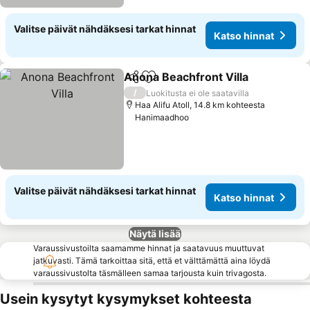
Valitse päivät nähdäksesi tarkat hinnat
Katso hinnat
Anona Beachfront Villa
Jaa
Lisää suosikkeihin
Kat
/
Luokitusta ei ole saatavilla
Haa Alifu Atoll, 14.8 km kohteesta
Hanimaadhoo
Valitse päivät nähdäksesi tarkat hinnat
Katso hinnat
Näytä lisää
Varaussivustoilta saamamme hinnat ja saatavuus muuttuvat
jatkuvasti. Tämä tarkoittaa sitä, että et välttämättä aina löydä
varaussivustolta täsmälleen samaa tarjousta kuin trivagosta.
Usein kysytyt kysymykset kohteesta