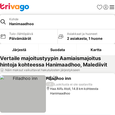
Suosikit
Kirjaud
Val
Kohde
Hanimaadhoo
Tulo-/lähtöpäivä
Asiakkaat ja huoneet
Päivämäärät
2 asiakasta, 1 huone
Järjestä
Suodata
Kartta
Vertaile majoitustyypin Aamiaismajoitus
hintoja kohteessa Hanimaadhoo, Malediivit
Näin maksut vaikuttavat hakutulosten järjestykseen
Filladhoo inn
Jaa
Lisää suosikkeihin
Katso hinnat
/
Luokitusta ei ole saatavilla
Haa Alifu Atoll, 14.8 km kohteesta
Hanimaadhoo