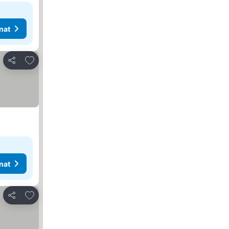
nat
Lisää suosikkeihin
Jaa
nat
Lisää suosikkeihin
Jaa