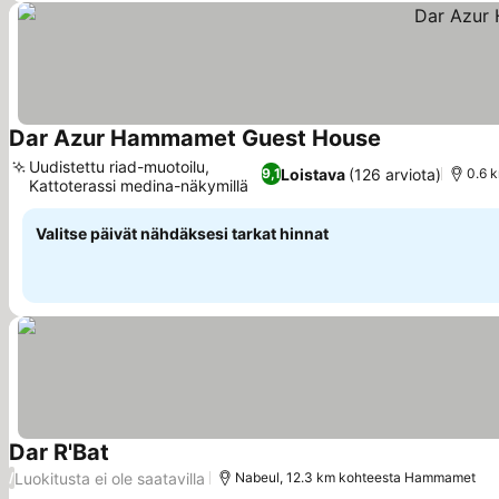
Dar Azur Hammamet Guest House
Katso hinnat
Uudistettu riad-muotoilu,
Loistava
(126 arviota)
9,1
0.6 
Kattoterassi medina-näkymillä
Katso hinnat
Valitse päivät nähdäksesi tarkat hinnat
Dar R'Bat
Katso hinnat
Luokitusta ei ole saatavilla
/
Nabeul, 12.3 km kohteesta Hammamet