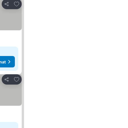
Lisää suosikkeihin
Jaa
nat
Lisää suosikkeihin
Jaa