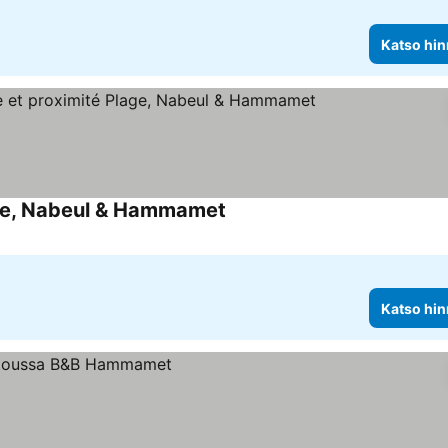
Katso hin
lage, Nabeul & Hammamet
Katso hinnat
Katso hin