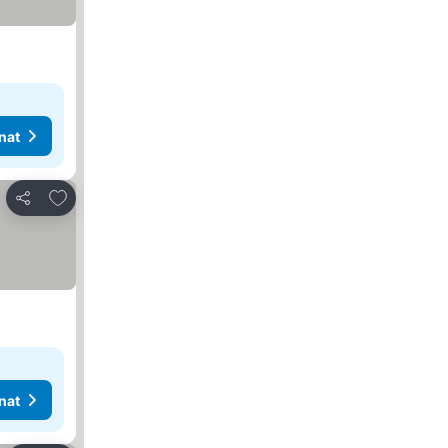
nat
Lisää suosikkeihin
Jaa
nat