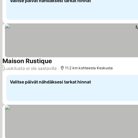
Valitse päivät nähdäksesi tarkat hinnat
Maison Rustique
Katso hinnat
Luokitusta ei ole saatavilla
/
11.2 km kohteesta Keskusta
Valitse päivät nähdäksesi tarkat hinnat