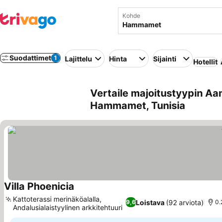
Kohde
Suodattimet
1
Lajittelu
Hinta
Sijainti
Hotellit
Vertaile majoitustyypin Aa
Hammamet, Tunisia
Villa Phoenicia
Katso hinnat
Kattoterassi merinäköalalla,
Loistava
(92 arviota)
9,6
0.
Andalusialaistyylinen arkkitehtuuri
Katso hinnat