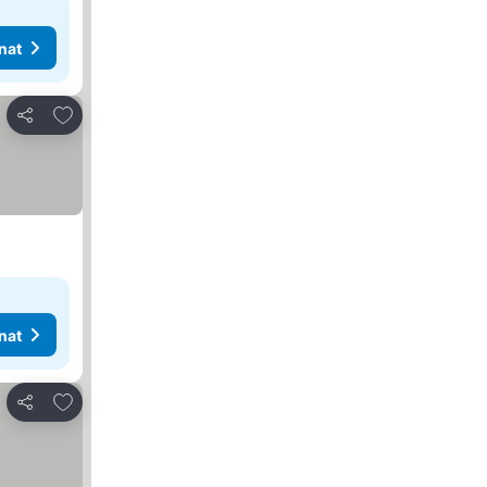
nat
Lisää suosikkeihin
Jaa
nat
Lisää suosikkeihin
Jaa