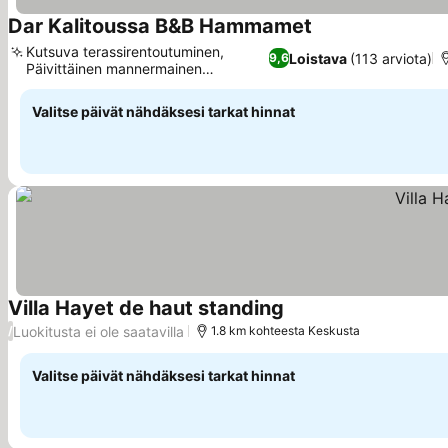
Dar Kalitoussa B&B Hammamet
Katso hinnat
Kutsuva terassirentoutuminen,
Loistava
(113 arviota)
9,6
Päivittäinen mannermainen
Katso hinnat
aamiainen
Valitse päivät nähdäksesi tarkat hinnat
Villa Hayet de haut standing
Katso hinnat
Luokitusta ei ole saatavilla
/
1.8 km kohteesta Keskusta
Valitse päivät nähdäksesi tarkat hinnat