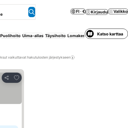
FI · €
Valikko
Kirjaudu
ne
Katso karttaa
Puolihoito
Uima-allas
Täysihoito
Lomakeskus
Huoneisto palvelu
ksut vaikuttavat hakutulosten järjestykseen
Lisää suosikkeihin
Jaa