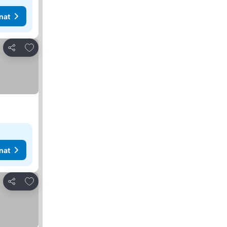
nat
Lisää suosikkeihin
Jaa
nat
Lisää suosikkeihin
Jaa