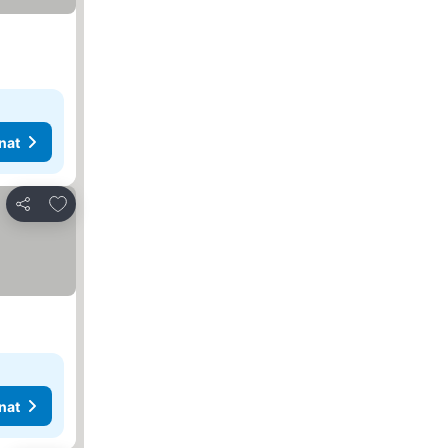
nat
Lisää suosikkeihin
Jaa
nat