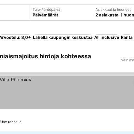
Tulo-/lähtöpäivä
Asiakkaat ja huoneet
Päivämäärät
2 asiakasta, 1 huo
Arvostelu: 8,0+
Lähellä kaupungin keskustaa
All inclusive
Ranta
miaismajoitus hintoja kohteessa
Näin ma
2 km rannalle