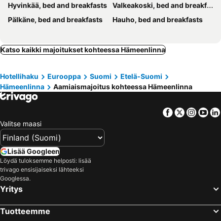
Hyvinkää, bed and breakfasts
Valkeakoski, bed and breakfasts
Pälkäne, bed and breakfasts
Hauho, bed and breakfasts
Katso kaikki majoitukset kohteessa Hämeenlinna
Hotellihaku
Eurooppa
Suomi
Etelä-Suomi
Hämeenlinna
Aamiaismajoitus kohteessa Hämeenlinna
Facebook
Twitter
Insta
Yo
Valitse maasi
Lisää Googleen
Löydä tuloksemme helposti: lisää
trivago ensisijaiseksi lähteeksi
Googlessa.
Yritys
Tuotteemme