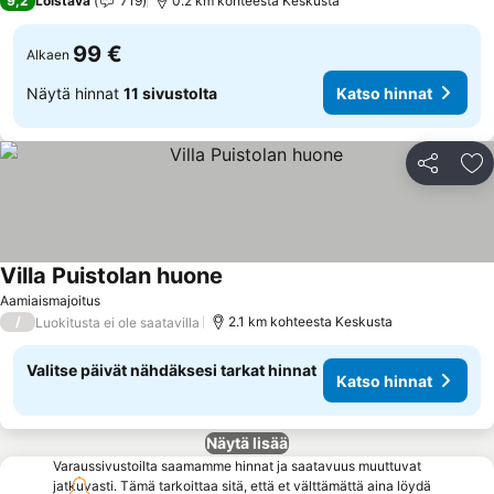
9,2
Loistava
719
0.2 km kohteesta Keskusta
99 €
Alkaen
Näytä hinnat
11 sivustolta
Katso hinnat
Jaa
Li
Villa Puistolan huone
Katso hinnat
Aamiaismajoitus
/
2.1 km kohteesta Keskusta
Luokitusta ei ole saatavilla
Valitse päivät nähdäksesi tarkat hinnat
Katso hinnat
Näytä lisää
Varaussivustoilta saamamme hinnat ja saatavuus muuttuvat
jatkuvasti. Tämä tarkoittaa sitä, että et välttämättä aina löydä