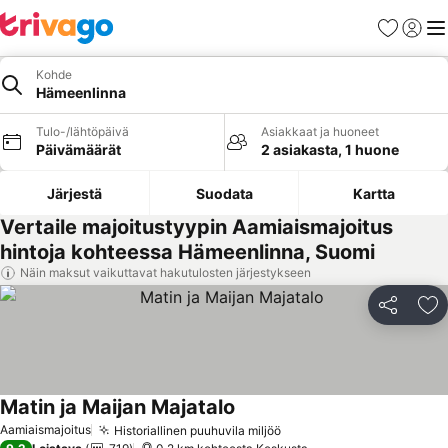
Suosikit
Kirjaud
Val
Kohde
Hämeenlinna
Tulo-/lähtöpäivä
Asiakkaat ja huoneet
Päivämäärät
2 asiakasta, 1 huone
Järjestä
Suodata
Kartta
Vertaile majoitustyypin Aamiaismajoitus
hintoja kohteessa Hämeenlinna, Suomi
Näin maksut vaikuttavat hakutulosten järjestykseen
Jaa
Li
Matin ja Maijan Majatalo
Katso hinnat
Aamiaismajoitus
Historiallinen puuhuvila miljöö
Katso hinnat