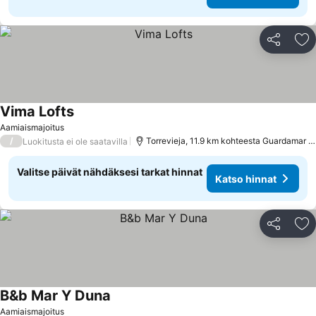
Jaa
Li
Vima Lofts
Aamiaismajoitus
/
Torrevieja, 11.9 km kohteesta Guardamar del Segura
Luokitusta ei ole saatavilla
Valitse päivät nähdäksesi tarkat hinnat
Katso hinnat
Jaa
Li
B&b Mar Y Duna
Aamiaismajoitus