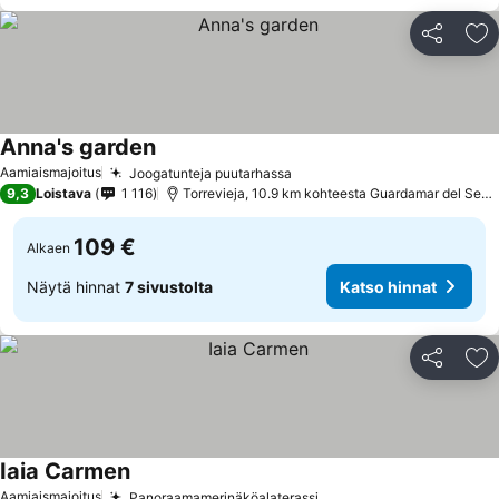
Jaa
Li
Anna's garden
Aamiaismajoitus
Joogatunteja puutarhassa
9,3
Loistava
1 116
Torrevieja, 10.9 km kohteesta Guardamar del Segura
109 €
Alkaen
Näytä hinnat
7 sivustolta
Katso hinnat
Jaa
Li
Iaia Carmen
Aamiaismajoitus
Panoraamamerinäköalaterassi