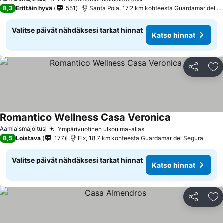
8,3
Erittäin hyvä
551
Santa Pola, 17.2 km kohteesta Guardamar del Segura
Valitse päivät nähdäksesi tarkat hinnat
Katso hinnat
Jaa
Li
Romantico Wellness Casa Veronica
Aamiaismajoitus
Ympärivuotinen ulkouima-allas
8,5
Loistava
177
Elx, 18.7 km kohteesta Guardamar del Segura
Valitse päivät nähdäksesi tarkat hinnat
Katso hinnat
Jaa
Li