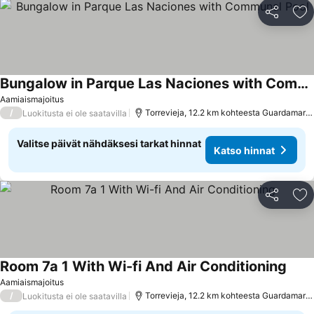
Jaa
Li
Bungalow in Parque Las Naciones with Communal Pool
Aamiaismajoitus
/
Torrevieja, 12.2 km kohteesta Guardamar del Segura
Luokitusta ei ole saatavilla
Valitse päivät nähdäksesi tarkat hinnat
Katso hinnat
Jaa
Li
Room 7a 1 With Wi-fi And Air Conditioning
Aamiaismajoitus
/
Torrevieja, 12.2 km kohteesta Guardamar del Segura
Luokitusta ei ole saatavilla