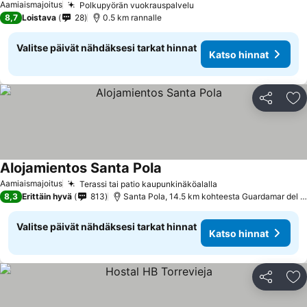
Aamiaismajoitus
Polkupyörän vuokrauspalvelu
8,7
Loistava
28
0.5 km rannalle
Valitse päivät nähdäksesi tarkat hinnat
Katso hinnat
Jaa
Li
Alojamientos Santa Pola
Aamiaismajoitus
Terassi tai patio kaupunkinäköalalla
8,3
Erittäin hyvä
813
Santa Pola, 14.5 km kohteesta Guardamar del Segura
Valitse päivät nähdäksesi tarkat hinnat
Katso hinnat
Jaa
Li