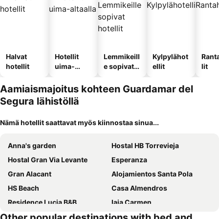
Halvat
Hotellit
Lemmikeill
Kylpylähot
Rant
hotellit
uima-
e sopivat
ellit
lit
altaalla
hotellit
Aamiaismajoitus kohteen Guardamar del
Segura lähistöllä
Nämä hotellit saattavat myös kiinnostaa sinua...
Anna's garden
Hostal HB Torrevieja
Hostal Gran Via Levante
Esperanza
Gran Alacant
Alojamientos Santa Pola
HS Beach
Casa Almendros
Residence Lucia B&B
Iaia Carmen
Other popular destinations with bed and