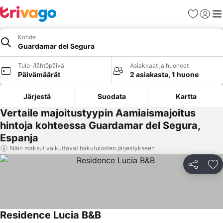
Suosikit
Kirjaud
Val
Kohde
Guardamar del Segura
Tulo-/lähtöpäivä
Asiakkaat ja huoneet
Päivämäärät
2 asiakasta, 1 huone
Järjestä
Suodata
Kartta
Vertaile majoitustyypin Aamiaismajoitus
hintoja kohteessa Guardamar del Segura,
Espanja
Näin maksut vaikuttavat hakutulosten järjestykseen
Jaa
Li
Residence Lucia B&B