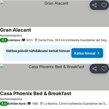
Jaa
Li
Gran Alacant
Aamiaismajoitus
9,1
Loistava
631
Santa Pola, 18.9 km kohteesta Guardamar del Segura
Valitse päivät nähdäksesi tarkat hinnat
Katso hinnat
Jaa
Li
Casa Phoenix Bed & Breakfast
Aamiaismajoitus
8,0
Erittäin hyvä
168
La Marina, 5.9 km kohteesta Guardamar del Segura