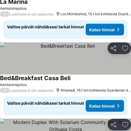
La Marina
Aamiaismajoitus
/
Los Montesinos, 15.1 km kohteesta Guardamar del Segura
Luokitusta ei ole saatavilla
Valitse päivät nähdäksesi tarkat hinnat
Katso hinnat
Jaa
Li
Bed&Breakfast Casa Beli
Aamiaismajoitus
/
Almoradí, 16.1 km kohteesta Guardamar del Segura
Luokitusta ei ole saatavilla
Valitse päivät nähdäksesi tarkat hinnat
Katso hinnat
Jaa
Li