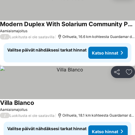
Modern Duplex With Solarium Community Pool In Orihuela Costa
Aamiaismajoitus
/
Orihuela, 16.6 km kohteesta Guardamar del Segura
Luokitusta ei ole saatavilla
Valitse päivät nähdäksesi tarkat hinnat
Katso hinnat
Jaa
Li
Villa Blanco
Aamiaismajoitus
/
Orihuela, 18.1 km kohteesta Guardamar del Segura
Luokitusta ei ole saatavilla
Valitse päivät nähdäksesi tarkat hinnat
Katso hinnat