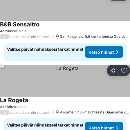
B&B Sensaltro
Aamiaismajoitus
/
San Fulgencio, 5.5 km kohteesta Guardamar del Segura
Luokitusta ei ole saatavilla
Valitse päivät nähdäksesi tarkat hinnat
Katso hinnat
Jaa
Li
La Rogeta
Aamiaismajoitus
/
Alicante, 17.8 km kohteesta Guardamar del Segura
Luokitusta ei ole saatavilla
Valitse päivät nähdäksesi tarkat hinnat
Katso hinnat