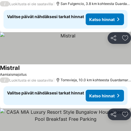
/
San Fulgencio, 3.8 km kohteesta Guardamar del Segura
Luokitusta ei ole saatavilla
Valitse päivät nähdäksesi tarkat hinnat
Katso hinnat
Jaa
Li
Mistral
Aamiaismajoitus
/
Torrevieja, 10.0 km kohteesta Guardamar del Segura
Luokitusta ei ole saatavilla
Valitse päivät nähdäksesi tarkat hinnat
Katso hinnat
Jaa
Li