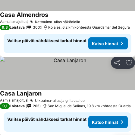
Casa Almendros
Aamiaismajoitus
Kattouima-allas näköalalla
9,3
Loistava
300
Rojales, 6.2 km kohteesta Guardamar del Segura
Valitse päivät nähdäksesi tarkat hinnat
Katso hinnat
Jaa
Li
Casa Lanjaron
Aamiaismajoitus
Ulkouima-allas ja grillausalue
9,1
Loistava
263
San Miguel de Salinas, 19.8 km kohteesta Guardamar del Segura
Valitse päivät nähdäksesi tarkat hinnat
Katso hinnat