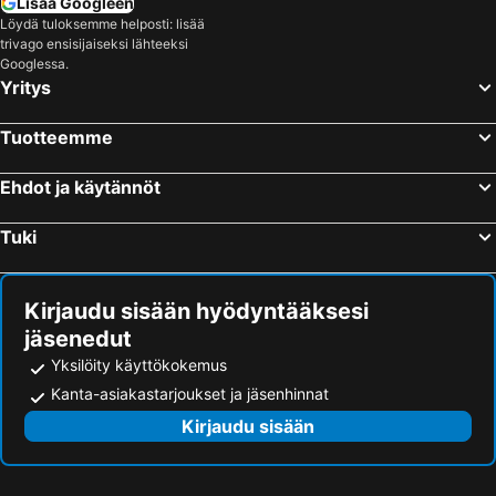
Lisää Googleen
Löydä tuloksemme helposti: lisää
trivago ensisijaiseksi lähteeksi
Googlessa.
Yritys
Tuotteemme
Ehdot ja käytännöt
Tuki
Kirjaudu sisään hyödyntääksesi
jäsenedut
Yksilöity käyttökokemus
Kanta-asiakastarjoukset ja jäsenhinnat
Kirjaudu sisään