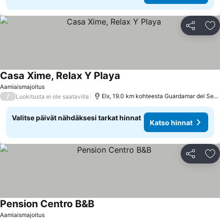
Jaa
Li
Casa Xime, Relax Y Playa
Aamiaismajoitus
/
Elx, 19.0 km kohteesta Guardamar del Segura
Luokitusta ei ole saatavilla
Valitse päivät nähdäksesi tarkat hinnat
Katso hinnat
Jaa
Li
Pension Centro B&B
Aamiaismajoitus