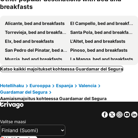
breakfasts
Alicante, bed and breakfasts
El Campello, bed and breakfasts
Torrevieja, bed and breakfasts
Santa Pola, bed and breakfasts
Elx, bed and breakfasts
L'Altet, bed and breakfasts
San Pedro del Pinatar, bed and breakfasts
Pinoso, bed and breakfasts
Murcia, bed and breakfasts
La Manga, bed and breakfasts
Granja de Rocamora, bed and breakfasts
Rojales, bed and breakfasts
Katso kaikki majoitukset kohteessa Guardamar del Segura
San Miguel de Salinas, bed and breakfasts
Fondó dels Frares, bed and breakfasts
Hotellihaku
Eurooppa
Espanja
Valencia
Abanilla, bed and breakfasts
San Fulgencio, bed and breakfasts
Guardamar del Segura
San Javier, bed and breakfasts
Crevillente, bed and breakfasts
Aamiaismajoitus kohteessa Guardamar del Segura
Facebook
Twitter
Insta
Yo
Valitse maasi