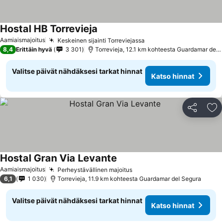
Hostal HB Torrevieja
Aamiaismajoitus
Keskeinen sijainti Torreviejassa
8,4
Erittäin hyvä
3 301
Torrevieja, 12.1 km kohteesta Guardamar del Segura
Valitse päivät nähdäksesi tarkat hinnat
Katso hinnat
Jaa
Li
Hostal Gran Via Levante
Aamiaismajoitus
Perheystävällinen majoitus
6,1
1 030
Torrevieja, 11.9 km kohteesta Guardamar del Segura
Valitse päivät nähdäksesi tarkat hinnat
Katso hinnat