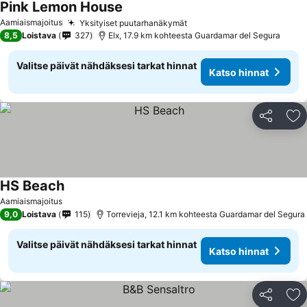
Pink Lemon House
Aamiaismajoitus
Yksityiset puutarhanäkymät
8,5
Loistava
327
Elx, 17.9 km kohteesta Guardamar del Segura
Valitse päivät nähdäksesi tarkat hinnat
Katso hinnat
Jaa
Li
HS Beach
Aamiaismajoitus
9,0
Loistava
115
Torrevieja, 12.1 km kohteesta Guardamar del Segura
Valitse päivät nähdäksesi tarkat hinnat
Katso hinnat
Jaa
Li