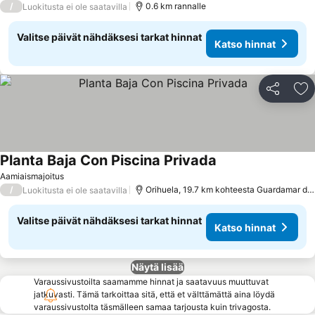
/
0.6 km rannalle
Luokitusta ei ole saatavilla
Valitse päivät nähdäksesi tarkat hinnat
Katso hinnat
Jaa
Li
Planta Baja Con Piscina Privada
Aamiaismajoitus
/
Orihuela, 19.7 km kohteesta Guardamar del Segura
Luokitusta ei ole saatavilla
Valitse päivät nähdäksesi tarkat hinnat
Katso hinnat
Näytä lisää
Varaussivustoilta saamamme hinnat ja saatavuus muuttuvat
jatkuvasti. Tämä tarkoittaa sitä, että et välttämättä aina löydä
varaussivustolta täsmälleen samaa tarjousta kuin trivagosta.