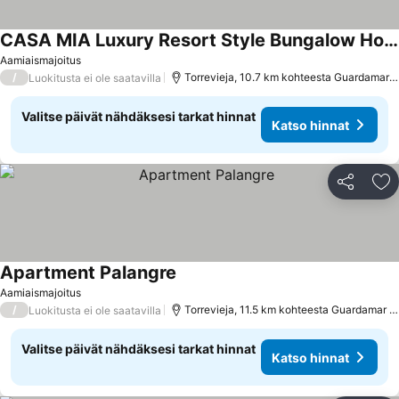
CASA MIA Luxury Resort Style Bungalow House Keeper Pool Breakfast Free Parking
Aamiaismajoitus
/
Torrevieja, 10.7 km kohteesta Guardamar del Segura
Luokitusta ei ole saatavilla
Valitse päivät nähdäksesi tarkat hinnat
Katso hinnat
Jaa
Li
Apartment Palangre
Aamiaismajoitus
/
Torrevieja, 11.5 km kohteesta Guardamar del Segura
Luokitusta ei ole saatavilla
Valitse päivät nähdäksesi tarkat hinnat
Katso hinnat