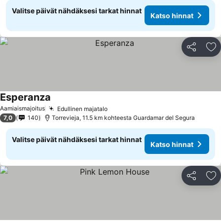
Valitse päivät nähdäksesi tarkat hinnat
Katso hinnat
Jaa
Li
Esperanza
Aamiaismajoitus
Edullinen majatalo
7,0
140
Torrevieja, 11.5 km kohteesta Guardamar del Segura
Valitse päivät nähdäksesi tarkat hinnat
Katso hinnat
Jaa
Li