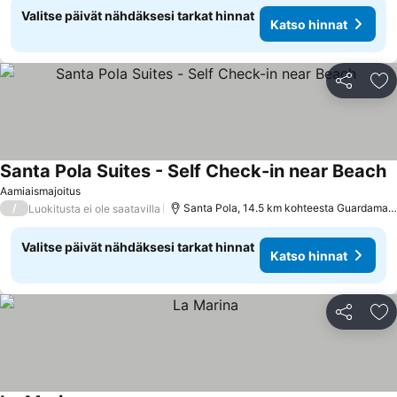
Valitse päivät nähdäksesi tarkat hinnat
Katso hinnat
Jaa
Li
Santa Pola Suites - Self Check-in near Beach
Aamiaismajoitus
/
Santa Pola, 14.5 km kohteesta Guardamar del Segura
Luokitusta ei ole saatavilla
Valitse päivät nähdäksesi tarkat hinnat
Katso hinnat
Jaa
Li