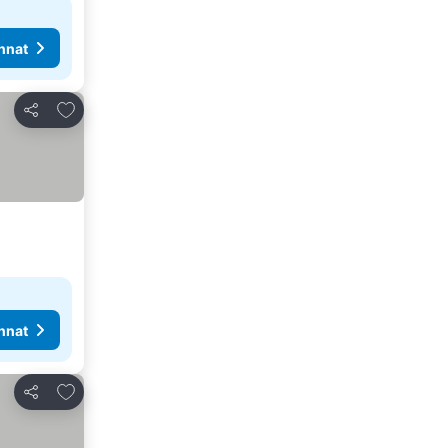
nnat
Lisää suosikkeihin
Jaa
nnat
Lisää suosikkeihin
Jaa