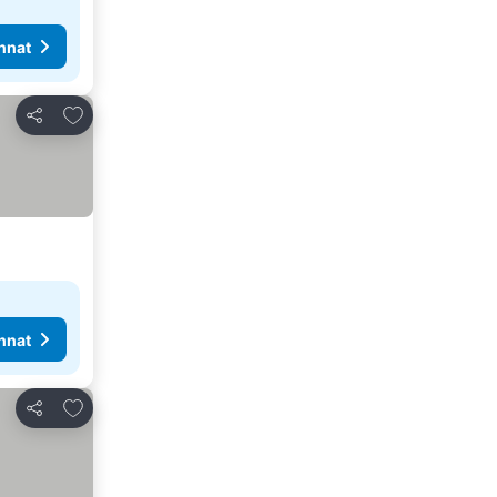
nnat
Lisää suosikkeihin
Jaa
nnat
Lisää suosikkeihin
Jaa