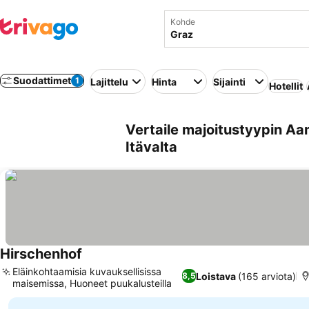
Kohde
Suodattimet
1
Lajittelu
Hinta
Sijainti
Hotellit
Vertaile majoitustyypin Aa
Itävalta
Hirschenhof
Eläinkohtaamisia kuvauksellisissa
Loistava
(165 arviota)
8,5
maisemissa, Huoneet puukalusteilla