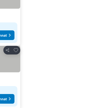
nnat
Lisää suosikkeihin
Jaa
nnat