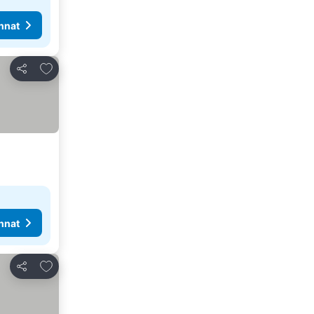
nnat
Lisää suosikkeihin
Jaa
nnat
Lisää suosikkeihin
Jaa