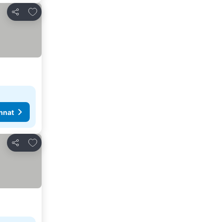
Lisää suosikkeihin
Jaa
nnat
Lisää suosikkeihin
Jaa