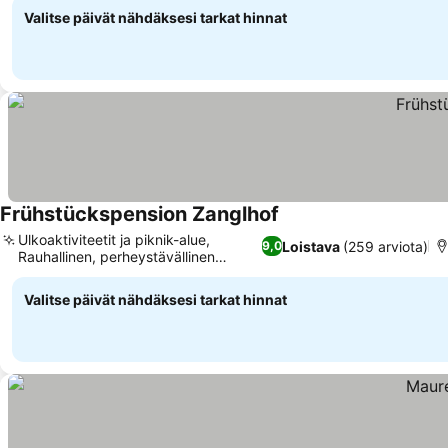
Valitse päivät nähdäksesi tarkat hinnat
Frühstückspension Zanglhof
Ulkoaktiviteetit ja piknik-alue,
Loistava
(259 arviota)
9,0
Rauhallinen, perheystävällinen
ilmapiiri
Valitse päivät nähdäksesi tarkat hinnat