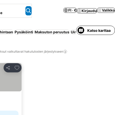
FI · €
Valikko
Kirjaudu
ne
Katso karttaa
 hintaan
Pysäköinti
Maksuton peruutus
Uima-allas
Huoneisto pal
ksut vaikuttavat hakutulosten järjestykseen
Lisää suosikkeihin
Jaa