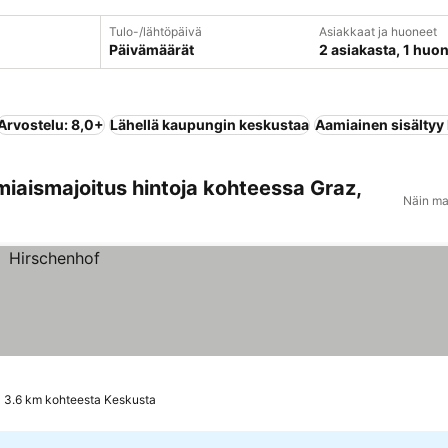
Tulo-/lähtöpäivä
Asiakkaat ja huoneet
Päivämäärät
2 asiakasta, 1 huo
Arvostelu: 8,0+
Lähellä kaupungin keskustaa
Aamiainen sisältyy
miaismajoitus hintoja kohteessa Graz,
Näin ma
3.6 km kohteesta Keskusta