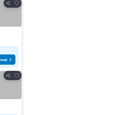
Lisää suosikkeihin
Jaa
nnat
Lisää suosikkeihin
Jaa