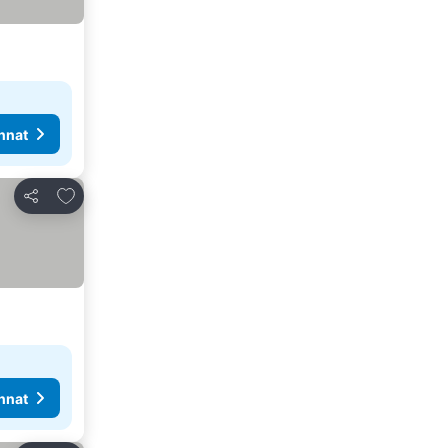
nnat
Lisää suosikkeihin
Jaa
nnat