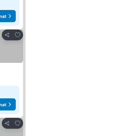
nat
Lisää suosikkeihin
Jaa
nat
Lisää suosikkeihin
Jaa