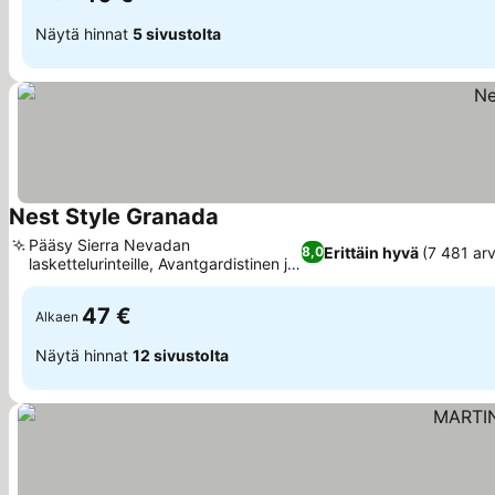
Näytä hinnat
5 sivustolta
Nest Style Granada
Katso hinnat
Pääsy Sierra Nevadan
Erittäin hyvä
(7 481 arv
8,0
laskettelurinteille, Avantgardistinen ja
Katso hinnat
värikäs sisustus
47 €
Alkaen
Näytä hinnat
12 sivustolta