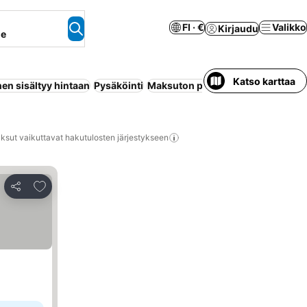
FI · €
Valikko
Kirjaudu
ne
Katso karttaa
en sisältyy hintaan
Pysäköinti
Maksuton peruutus
Puolihoito
Hu
ksut vaikuttavat hakutulosten järjestykseen
Lisää suosikkeihin
Jaa