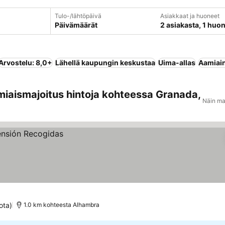
Tulo-/lähtöpäivä
Asiakkaat ja huoneet
Päivämäärät
2 asiakasta, 1 huo
Arvostelu: 8,0+
Lähellä kaupungin keskustaa
Uima-allas
Aamiain
miaismajoitus hintoja kohteessa Granada,
Näin ma
ota)
1.0 km kohteesta Alhambra