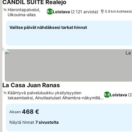
CANDIL SUITE Realejo
Katso hinnat
Hierontapalvelut,
Loistava
(2 121 arviota)
9,0
0.9 km kohteest
Ulkouima-allas
Katso hinnat
Valitse päivät nähdäksesi tarkat hinnat
La Casa Juan Ranas
Katso hinnat
Kääntyvä palveluluukku yksityisyyden
Loistava
(2
9,6
takaamiseksi, Ainutlaatuiset Alhambra-näkymillä
Katso hinnat
varustetut majoitukset
468 €
Alkaen
Näytä hinnat
7 sivustolta