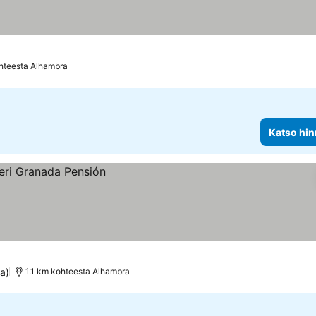
hteesta Alhambra
Katso hin
ta)
1.1 km kohteesta Alhambra