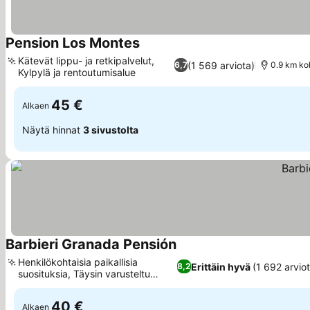
Pension Los Montes
Katso hinnat
Kätevät lippu- ja retkipalvelut,
(1 569 arviota)
6,7
0.9 km ko
Kylpylä ja rentoutumisalue
Katso hinnat
45 €
Alkaen
Näytä hinnat
3 sivustolta
Barbieri Granada Pensión
Katso hinnat
Henkilökohtaisia paikallisia
Erittäin hyvä
(1 692 arvio
8,2
suosituksia, Täysin varusteltu
Katso hinnat
yhteiskeittiö
40 €
Alkaen