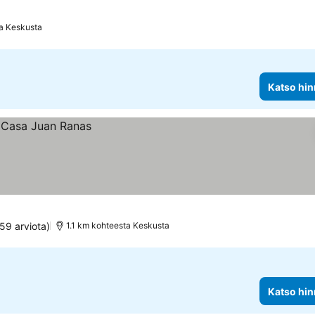
a Keskusta
Katso hin
59 arviota)
1.1 km kohteesta Keskusta
Katso hin