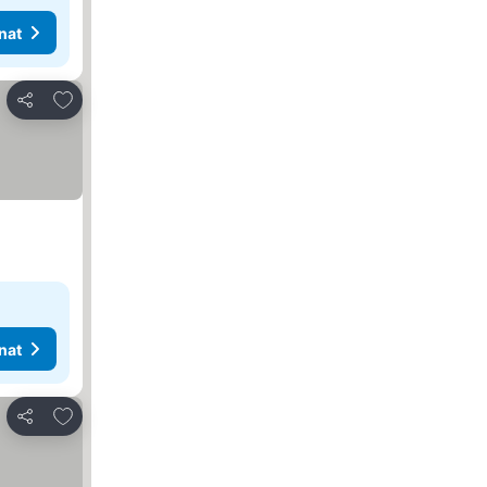
nat
Lisää suosikkeihin
Jaa
nat
Lisää suosikkeihin
Jaa