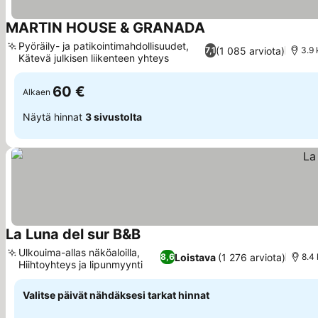
MARTIN HOUSE & GRANADA
Katso hinnat
Pyöräily- ja patikointimahdollisuudet,
(1 085 arviota)
7,1
3.9
Kätevä julkisen liikenteen yhteys
Katso hinnat
60 €
Alkaen
Näytä hinnat
3 sivustolta
La Luna del sur B&B
Katso hinnat
Ulkouima-allas näköaloilla,
Loistava
(1 276 arviota)
8,6
8.4
Hiihtoyhteys ja lipunmyynti
Katso hinnat
Valitse päivät nähdäksesi tarkat hinnat