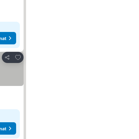
nat
Lisää suosikkeihin
Jaa
nat