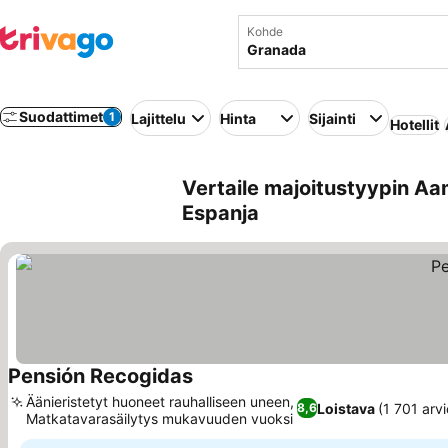
Kohde
Suodattimet
1
Lajittelu
Hinta
Sijainti
Hotellit
Vertaile majoitustyypin Aa
Espanja
Pensión Recogidas
Katso hinnat
Äänieristetyt huoneet rauhalliseen uneen,
Loistava
(1 701 arvi
8,6
Matkatavarasäilytys mukavuuden vuoksi
Katso hinnat