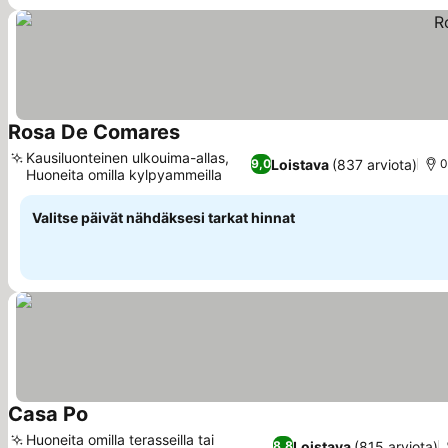
Rosa De Comares
Katso hinnat
Kausiluonteinen ulkouima-allas,
Loistava
(837 arviota)
9,0
0
Huoneita omilla kylpyammeilla
Katso hinnat
Valitse päivät nähdäksesi tarkat hinnat
Casa Po
Katso hinnat
Huoneita omilla terasseilla tai
Loistava
(815 arviota)
8,8