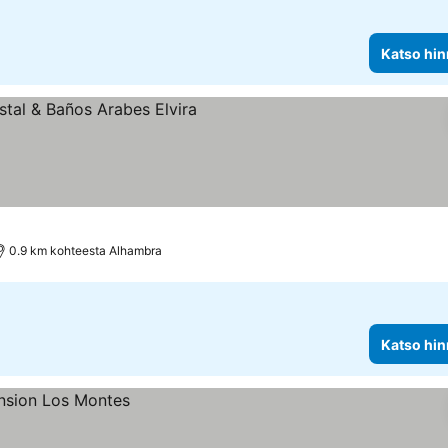
Katso hin
nat
0.9 km kohteesta Alhambra
Katso hin