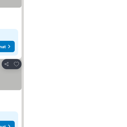
nat
Lisää suosikkeihin
Jaa
nat