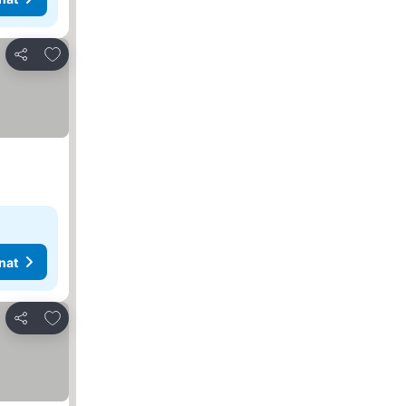
Lisää suosikkeihin
Jaa
nat
Lisää suosikkeihin
Jaa