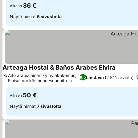
36 €
Alkaen
Näytä hinnat
5 sivustolta
Arteaga Hostal & Baños Arabes Elvira
Katso hin
Aito arabialainen kylpyläkokemus,
Loistava
(2 511 arviota)
8,5
Eloisa, värikäs huonesuunnittelu
Katso hinnat
50 €
Alkaen
Näytä hinnat
7 sivustolta