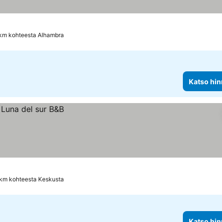
 km kohteesta Alhambra
Katso hin
 km kohteesta Keskusta
Katso hin