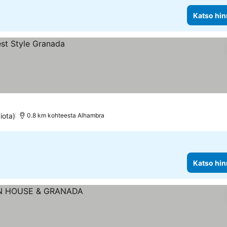
Katso hin
iota)
0.8 km kohteesta Alhambra
Katso hin