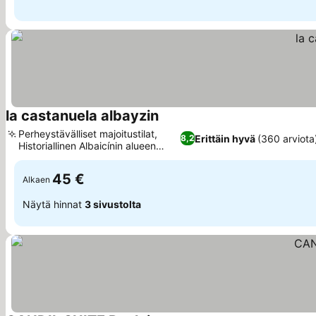
la castanuela albayzin
Katso hinnat
Perheystävälliset majoitustilat,
Erittäin hyvä
(360 arviota
8,2
Historiallinen Albaicínin alueen
Katso hinnat
sijainti
45 €
Alkaen
Näytä hinnat
3 sivustolta