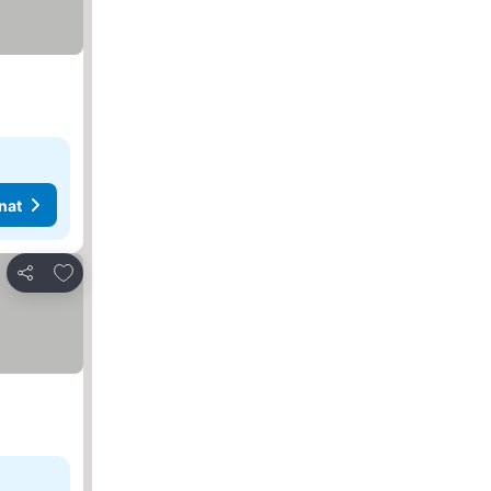
nat
Lisää suosikkeihin
Jaa