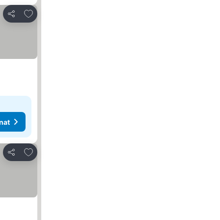
Lisää suosikkeihin
Jaa
nat
Lisää suosikkeihin
Jaa