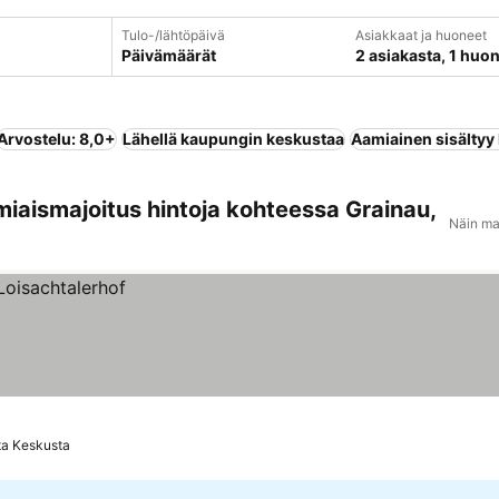
Tulo-/lähtöpäivä
Asiakkaat ja huoneet
Päivämäärät
2 asiakasta, 1 huo
Arvostelu: 8,0+
Lähellä kaupungin keskustaa
Aamiainen sisältyy
miaismajoitus hintoja kohteessa Grainau,
Näin ma
ta Keskusta