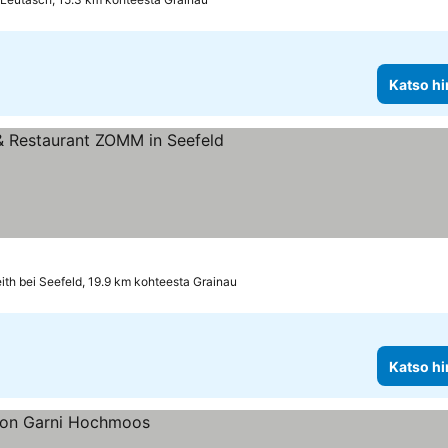
Katso hi
atso hinnat
ith bei Seefeld, 19.9 km kohteesta Grainau
Katso hi