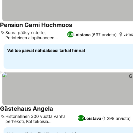
Pension Garni Hochmoos
Katso hinnat
Suora pääsy rinteille,
Loistava
(637 arviota)
8,8
Lermo
Perinteinen alppihuoneen
Katso hinnat
sisustus
Valitse päivät nähdäksesi tarkat hinnat
Gästehaus Angela
Katso hinnat
Historiallinen 300 vuotta vanha
Loistava
(1 298 arviota)
9,2
perhekoti, Kotitekoisia
Katso hinnat
aamiaisherkkuja