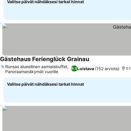
Valitse päivät nähdäksesi tarkat hinnat
Gästehaus Ferienglück Grainau
Katso hinnat
Runsas alueellinen aamiaisbuffet,
Loistava
(152 arviota)
9,0
0.
Panoraamanäkymät vuorille
Katso hinnat
Valitse päivät nähdäksesi tarkat hinnat