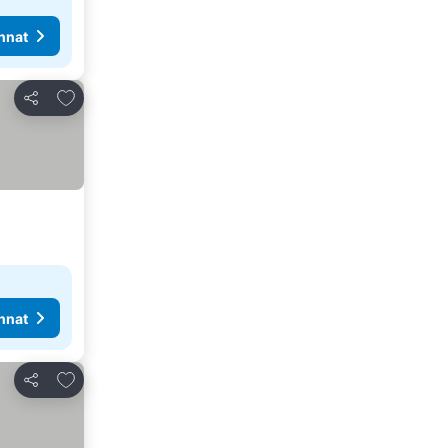
nnat
Lisää suosikkeihin
Jaa
nnat
Lisää suosikkeihin
Jaa