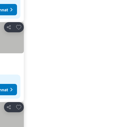
nnat
Lisää suosikkeihin
Jaa
nnat
Lisää suosikkeihin
Jaa