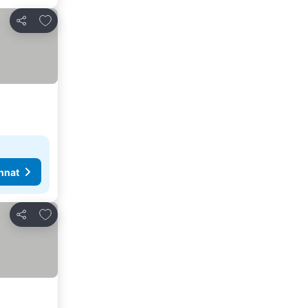
Lisää suosikkeihin
Jaa
nnat
Lisää suosikkeihin
Jaa