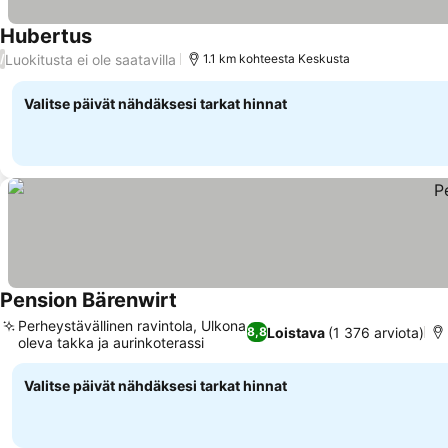
Hubertus
Katso hinnat
Luokitusta ei ole saatavilla
/
1.1 km kohteesta Keskusta
Valitse päivät nähdäksesi tarkat hinnat
Pension Bärenwirt
Katso hinnat
Perheystävällinen ravintola, Ulkona
Loistava
(1 376 arviota)
8,8
oleva takka ja aurinkoterassi
Katso hinnat
Valitse päivät nähdäksesi tarkat hinnat