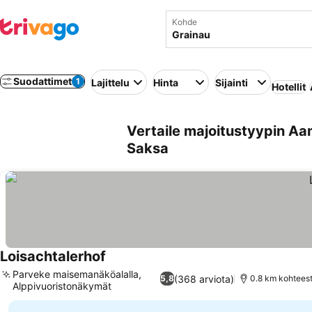
Kohde
Suodattimet
1
Lajittelu
Hinta
Sijainti
Hotellit
Vertaile majoitustyypin Aa
Saksa
Loisachtalerhof
Katso hinnat
Parveke maisemanäköalalla,
(368 arviota)
5,8
0.8 km kohtees
Alppivuoristonäkymät
Katso hinnat