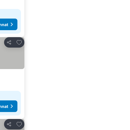
nnat
Lisää suosikkeihin
Jaa
nnat
Lisää suosikkeihin
Jaa