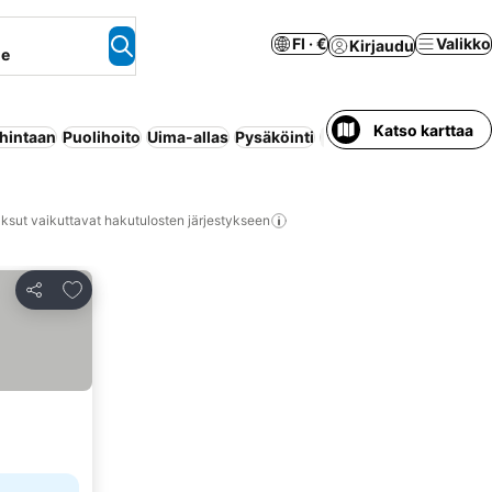
FI · €
Valikko
Kirjaudu
ne
Katso karttaa
 hintaan
Puolihoito
Uima-allas
Pysäköinti
Lemmikit sal
ksut vaikuttavat hakutulosten järjestykseen
Lisää suosikkeihin
Jaa