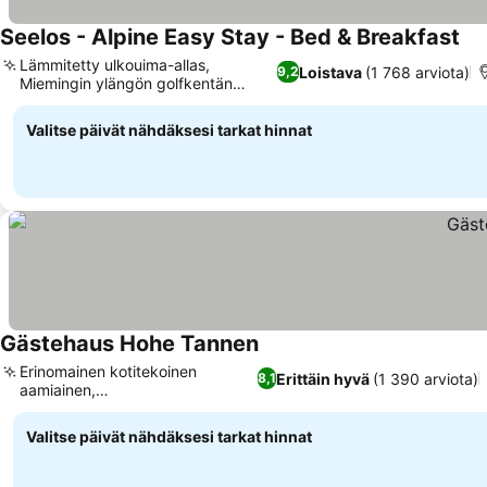
Seelos - Alpine Easy Stay - Bed & Breakfast
Kat
Lämmitetty ulkouima-allas,
Loistava
(1 768 arviota)
9,2
Miemingin ylängön golfkentän
Katso hinnat
läheisyys
Valitse päivät nähdäksesi tarkat hinnat
Gästehaus Hohe Tannen
Katso hinnat
Erinomainen kotitekoinen
Erittäin hyvä
(1 390 arviota)
8,1
aamiainen,
Katso hinnat
Talviurheilumahdollisuudet
Valitse päivät nähdäksesi tarkat hinnat