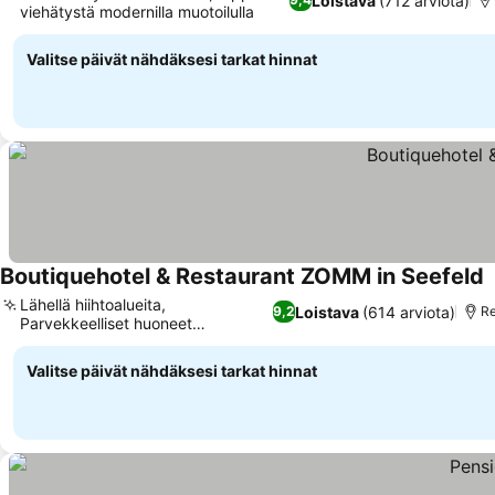
Loistava
(712 arviota)
viehätystä modernilla muotoilulla
Katso hinnat
Valitse päivät nähdäksesi tarkat hinnat
Boutiquehotel & Restaurant ZOMM in Seefeld
K
Lähellä hiihtoalueita,
Loistava
(614 arviota)
9,2
Re
Parvekkeelliset huoneet
Katso hinnat
vuoristonäkymillä
Valitse päivät nähdäksesi tarkat hinnat