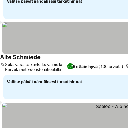
Valitse päivät nähdäksesi tarkat hinnat
Alte Schmiede
Katso hinnat
Suksivarasto kenkäkuivaimella,
Erittäin hyvä
(400 arviota)
8,2
Parvekkeet vuoristonäköalalla
Katso hinnat
Valitse päivät nähdäksesi tarkat hinnat