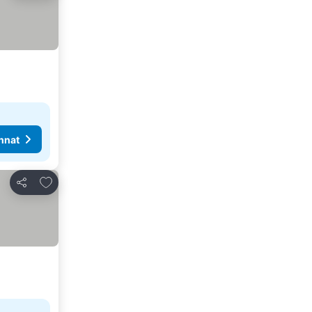
nnat
Lisää suosikkeihin
Jaa