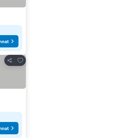
nnat
Lisää suosikkeihin
Jaa
nnat