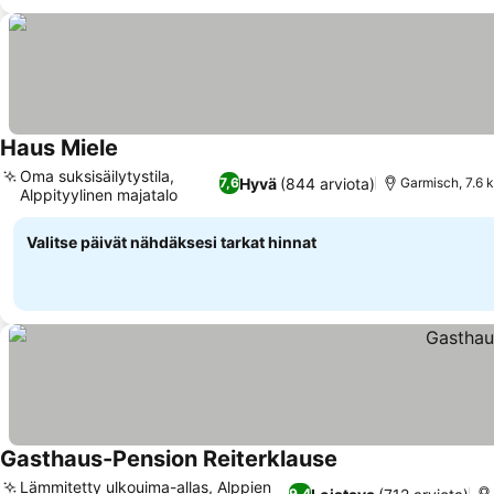
Haus Miele
Katso hinnat
Oma suksisäilytystila,
Hyvä
(844 arviota)
7,6
Garmisch, 7.6 
Alppityylinen majatalo
Katso hinnat
Valitse päivät nähdäksesi tarkat hinnat
Gasthaus-Pension Reiterklause
Katso hinnat
Lämmitetty ulkouima-allas, Alppien
9,4