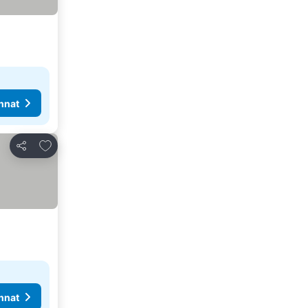
nnat
Lisää suosikkeihin
Jaa
nnat