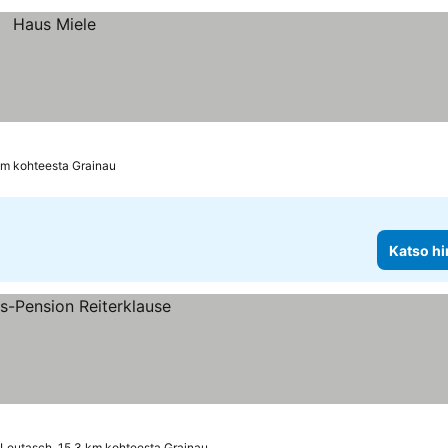
km kohteesta Grainau
Katso hi
Leutasch, 15.3 km kohteesta Grainau