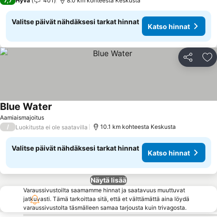
7,7
Hyvä
401
8.0 km kohteesta Keskusta
Valitse päivät nähdäksesi tarkat hinnat
Katso hinnat
Jaa
Li
Blue Water
Aamiaismajoitus
/
10.1 km kohteesta Keskusta
Luokitusta ei ole saatavilla
Valitse päivät nähdäksesi tarkat hinnat
Katso hinnat
Näytä lisää
Varaussivustoilta saamamme hinnat ja saatavuus muuttuvat
jatkuvasti. Tämä tarkoittaa sitä, että et välttämättä aina löydä
varaussivustolta täsmälleen samaa tarjousta kuin trivagosta.