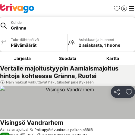
Suosikit
Kirjaud
Val
Kohde
Gränna
Tulo-/lähtöpäivä
Asiakkaat ja huoneet
Päivämäärät
2 asiakasta, 1 huone
Järjestä
Suodata
Kartta
Vertaile majoitustyypin Aamiaismajoitus
hintoja kohteessa Gränna, Ruotsi
Näin maksut vaikuttavat hakutulosten järjestykseen
Jaa
Li
Visingsö Vandrarhem
Aamiaismajoitus
Polkupyörävuokraus paikan päällä