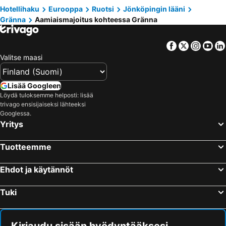
Hotellihaku
Eurooppa
Ruotsi
Jönköpingin lääni
Gränna
Aamiaismajoitus kohteessa Gränna
Facebook
Twitter
Insta
Yo
Valitse maasi
Lisää Googleen
Löydä tuloksemme helposti: lisää
trivago ensisijaiseksi lähteeksi
Googlessa.
Yritys
Tuotteemme
Ehdot ja käytännöt
Tuki
Kirjaudu sisään hyödyntääksesi