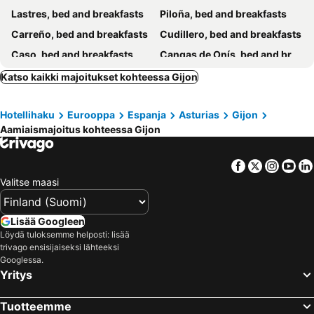
Lastres, bed and breakfasts
Piloña, bed and breakfasts
Carreño, bed and breakfasts
Cudillero, bed and breakfasts
Caso, bed and breakfasts
Cangas de Onís, bed and breakfasts
Ribadesella, bed and breakfasts
Mieres, bed and breakfasts
Katso kaikki majoitukset kohteessa Gijon
Arriondas, bed and breakfasts
Hotellihaku
Eurooppa
Espanja
Asturias
Gijon
Aamiaismajoitus kohteessa Gijon
Facebook
Twitter
Insta
Yo
Valitse maasi
Lisää Googleen
Löydä tuloksemme helposti: lisää
trivago ensisijaiseksi lähteeksi
Googlessa.
Yritys
Tuotteemme