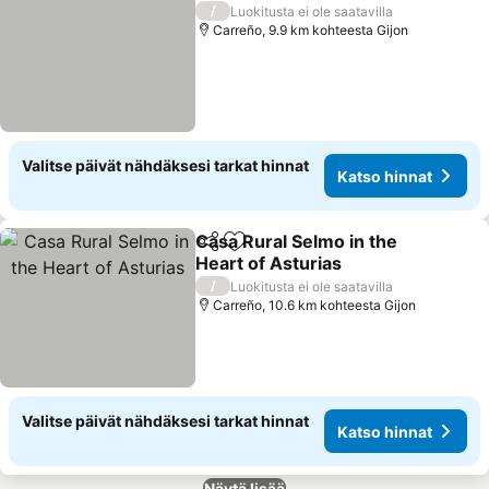
/
Luokitusta ei ole saatavilla
Carreño, 9.9 km kohteesta Gijon
Valitse päivät nähdäksesi tarkat hinnat
Katso hinnat
Casa Rural Selmo in the
Jaa
Lisää suosikkeihin
Heart of Asturias
Katso hinnat
/
Luokitusta ei ole saatavilla
Carreño, 10.6 km kohteesta Gijon
Valitse päivät nähdäksesi tarkat hinnat
Katso hinnat
Näytä lisää