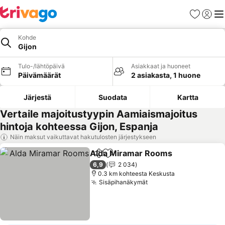
Suosikit
Kirjaud
Val
Kohde
Gijon
Tulo-/lähtöpäivä
Asiakkaat ja huoneet
Päivämäärät
2 asiakasta, 1 huone
Järjestä
Suodata
Kartta
Vertaile majoitustyypin Aamiaismajoitus
hintoja kohteessa Gijon, Espanja
Näin maksut vaikuttavat hakutulosten järjestykseen
Alda Miramar Rooms
Jaa
Lisää suosikkeihin
Katso
6,9
2 034
0.3 km kohteesta Keskusta
Sisäpihanäkymät
Katso hinnat