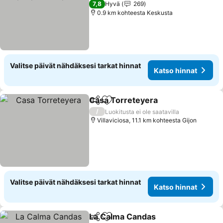
Katso hinnat
7,8
Hyvä
269
0.9 km kohteesta Keskusta
Valitse päivät nähdäksesi tarkat hinnat
Katso hinnat
Casa Torreteyera
Jaa
Lisää suosikkeihin
Katso hi
/
Luokitusta ei ole saatavilla
Villaviciosa, 11.1 km kohteesta Gijon
Valitse päivät nähdäksesi tarkat hinnat
Katso hinnat
La Calma Candas
Jaa
Lisää suosikkeihin
Katso hin