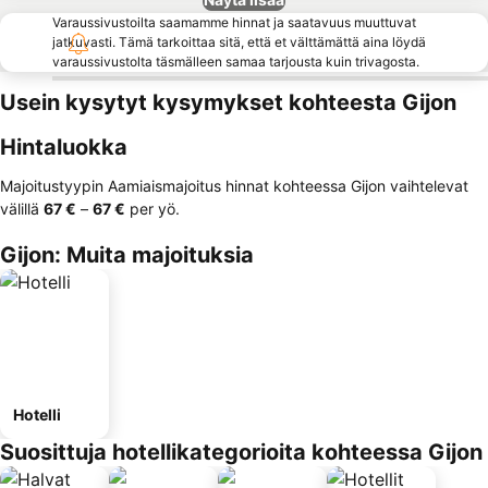
Varaussivustoilta saamamme hinnat ja saatavuus muuttuvat
jatkuvasti. Tämä tarkoittaa sitä, että et välttämättä aina löydä
varaussivustolta täsmälleen samaa tarjousta kuin trivagosta.
Usein kysytyt kysymykset kohteesta Gijon
Hintaluokka
Majoitustyypin Aamiaismajoitus hinnat kohteessa Gijon vaihtelevat
välillä
‎67 €
–
‎67 €
per yö.
Gijon: Muita majoituksia
Hotelli
Suosittuja hotellikategorioita kohteessa Gijon