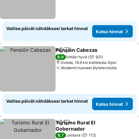
Valitse päivät nähdäksesi tarkat hinnat
Katso hinnat
Pensión Cabezas
Jaa
Lisää suosikkeihin
Katso hin
8,0
Erittäin hyvä
921
Oviedo, 19.9 km kohteesta Gijon
Modernit huoneet älytelevisiolla
Katso hin
Valitse päivät nähdäksesi tarkat hinnat
Katso hinnat
Turismo Rural El
Jaa
Lisää suosikkeihin
Gobernador
Katso hinnat
8,7
Loistava
172