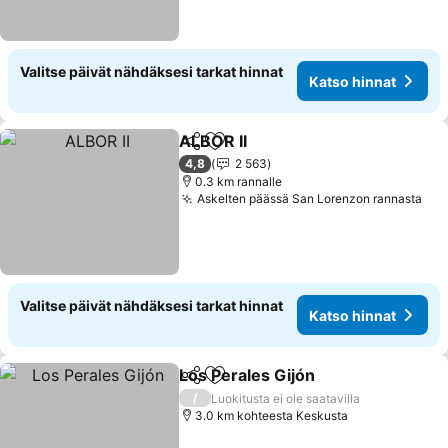
Valitse päivät nähdäksesi tarkat hinnat
Katso hinnat
ALBOR II
Jaa
Lisää suosikkeihin
Katso hinnat
4,8
2 563
0.3 km rannalle
Askelten päässä San Lorenzon rannasta
Kat
Valitse päivät nähdäksesi tarkat hinnat
Katso hinnat
Los Perales Gijón
Jaa
Lisää suosikkeihin
Katso hi
/
Luokitusta ei ole saatavilla
3.0 km kohteesta Keskusta