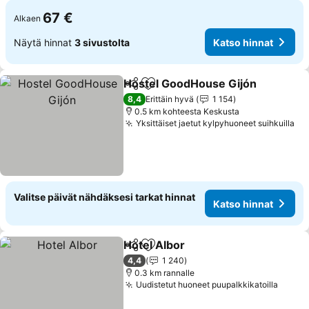
67 €
Alkaen
Näytä hinnat
3 sivustolta
Katso hinnat
Hostel GoodHouse Gijón
Jaa
Lisää suosikkeihin
K
8,4
Erittäin hyvä
1 154
0.5 km kohteesta Keskusta
Yksittäiset jaetut kylpyhuoneet suihkuilla
Ka
Valitse päivät nähdäksesi tarkat hinnat
Katso hinnat
Hotel Albor
Jaa
Lisää suosikkeihin
Katso hinnat
4,4
1 240
0.3 km rannalle
Uudistetut huoneet puupalkkikatoilla
Katso