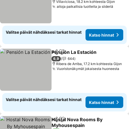
Villaviciosa, 18.2 km kohteesta Gijon
aitoja paikallisia tuotteita ja siideriä
Katso h
Valitse päivät nähdäksesi tarkat hinnat
Katso hinnat
Pensión La Estación
Jaa
Lisää suosikkeihin
Katso 
6,9
644
Ribera de Arriba, 17.2 km kohteesta Gijon
Vuoristonäkymät jokaisesta huoneesta
Kats
Valitse päivät nähdäksesi tarkat hinnat
Katso hinnat
Hostal Nova Rooms By
Jaa
Lisää suosikkeihin
Myhousespain