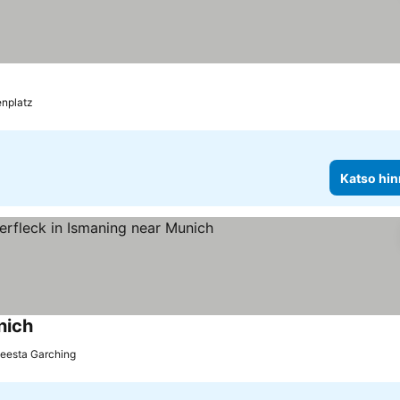
enplatz
Katso hin
nich
teesta Garching