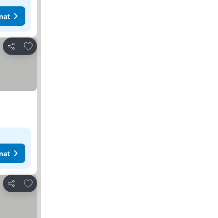
nat
Lisää suosikkeihin
Jaa
nat
Lisää suosikkeihin
Jaa