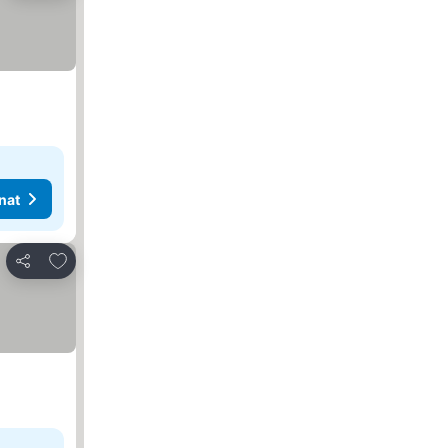
nat
Lisää suosikkeihin
Jaa