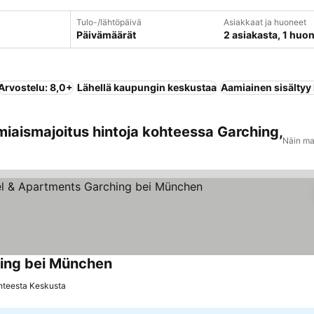
Tulo-/lähtöpäivä
Asiakkaat ja huoneet
Päivämäärät
2 asiakasta, 1 huo
Arvostelu: 8,0+
Lähellä kaupungin keskustaa
Aamiainen sisältyy
miaismajoitus hintoja kohteessa Garching,
Näin ma
hing bei München
hteesta Keskusta