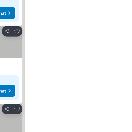
nat
Lisää suosikkeihin
Jaa
nat
Lisää suosikkeihin
Jaa