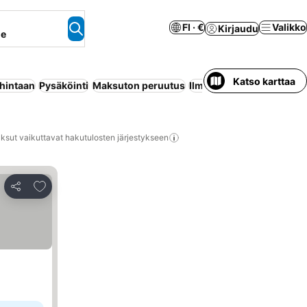
FI · €
Valikko
Kirjaudu
ne
Katso karttaa
 hintaan
Pysäköinti
Maksuton peruutus
Ilmastointi
Lemmikit sall
ksut vaikuttavat hakutulosten järjestykseen
Lisää suosikkeihin
Jaa