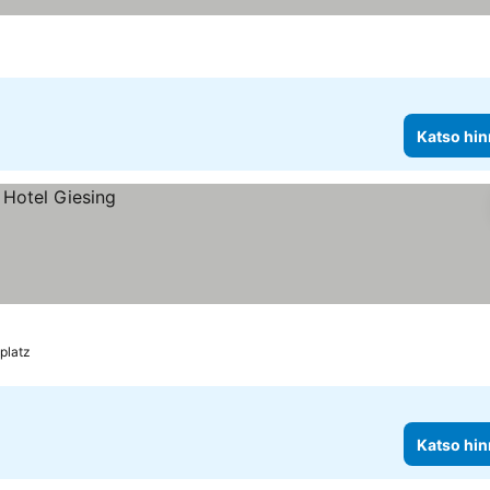
Katso hin
platz
Katso hin