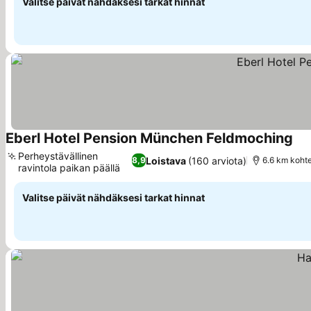
Valitse päivät nähdäksesi tarkat hinnat
Eberl Hotel Pension München Feldmoching
Perheystävällinen
Loistava
(160 arviota)
8,9
6.6 km kohte
ravintola paikan päällä
Valitse päivät nähdäksesi tarkat hinnat