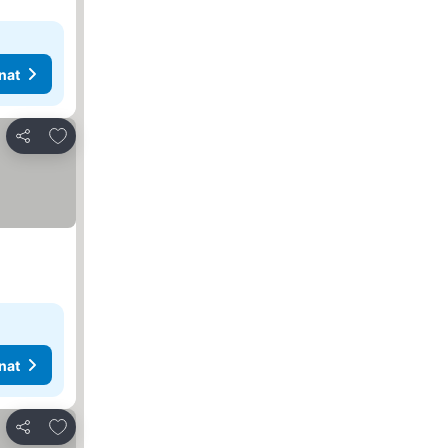
nat
Lisää suosikkeihin
Jaa
nat
Lisää suosikkeihin
Jaa