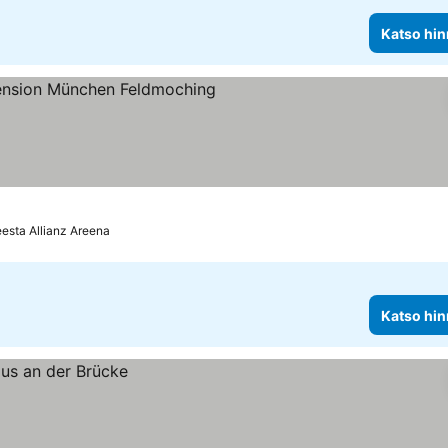
Katso hin
esta Allianz Areena
Katso hin