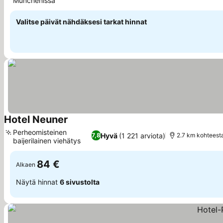
Münchenissä
Valitse päivät nähdäksesi tarkat hinnat
Hotel Neuner
Perheomisteinen
Hyvä
(1 221 arviota)
7,8
2.7 km kohteest
baijerilainen viehätys
84 €
Alkaen
Näytä hinnat
6 sivustolta