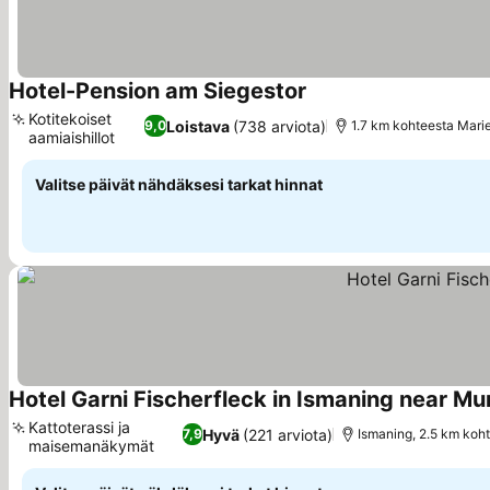
Hotel-Pension am Siegestor
Kotitekoiset
Loistava
(738 arviota)
9,0
1.7 km kohteesta Mari
aamiaishillot
Valitse päivät nähdäksesi tarkat hinnat
Hotel Garni Fischerfleck in Ismaning near Mu
Kattoterassi ja
Hyvä
(221 arviota)
7,9
Ismaning, 2.5 km koh
maisemanäkymät