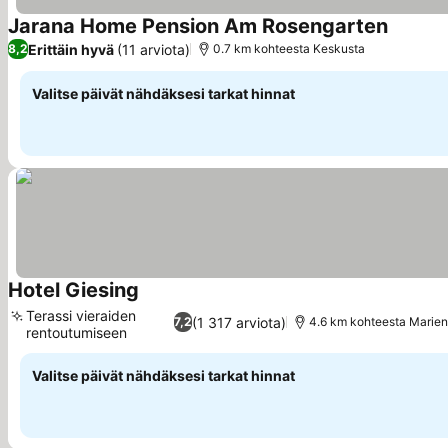
Jarana Home Pension Am Rosengarten
Erittäin hyvä
(11 arviota)
8,2
0.7 km kohteesta Keskusta
Valitse päivät nähdäksesi tarkat hinnat
Hotel Giesing
Terassi vieraiden
(1 317 arviota)
7,2
4.6 km kohteesta Marien
rentoutumiseen
Valitse päivät nähdäksesi tarkat hinnat