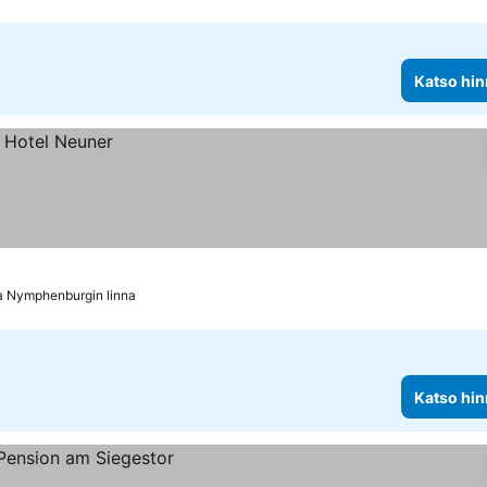
Katso hin
a Nymphenburgin linna
Katso hin