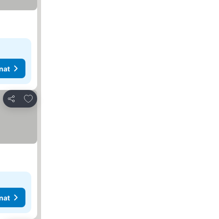
nat
Lisää suosikkeihin
Jaa
nat