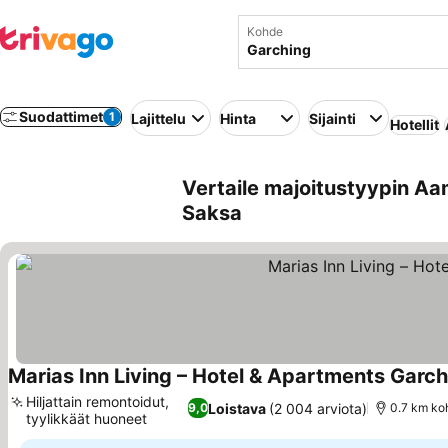
Kohde
Suodattimet
1
Lajittelu
Hinta
Sijainti
Hotellit
Vertaile majoitustyypin Aa
Saksa
Marias Inn Living – Hotel & Apartments Garc
Hiljattain remontoidut,
Loistava
(2 004 arviota)
9,0
0.7 km ko
tyylikkäät huoneet