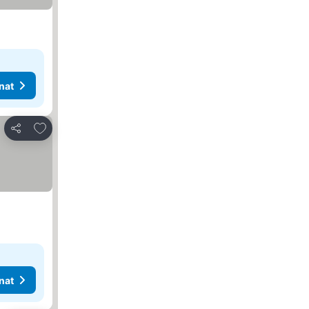
nat
Lisää suosikkeihin
Jaa
nat