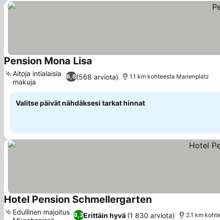
Pension Mona Lisa
Aitoja intialaisia
(568 arviota)
6,8
1.1 km kohteesta Marienplatz
makuja
Valitse päivät nähdäksesi tarkat hinnat
Hotel Pension Schmellergarten
Edullinen majoitus
Erittäin hyvä
(1 830 arviota)
8,3
2.1 km koht