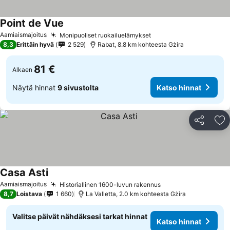
Point de Vue
Aamiaismajoitus
Monipuoliset ruokailuelämykset
8,3
Erittäin hyvä
2 529
Rabat, 8.8 km kohteesta Gżira
81 €
Alkaen
Näytä hinnat
9 sivustolta
Katso hinnat
Jaa
Li
Casa Asti
Aamiaismajoitus
Historiallinen 1600-luvun rakennus
8,7
Loistava
1 660
La Valletta, 2.0 km kohteesta Gżira
Valitse päivät nähdäksesi tarkat hinnat
Katso hinnat