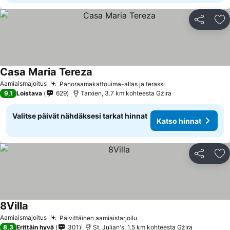
Jaa
Li
Casa Maria Tereza
Aamiaismajoitus
Panoraamakattouima-allas ja terassi
9,1
Loistava
629
Tarxien, 3.7 km kohteesta Gżira
Valitse päivät nähdäksesi tarkat hinnat
Katso hinnat
Jaa
Li
8Villa
Aamiaismajoitus
Päivittäinen aamiaistarjoilu
8,3
Erittäin hyvä
301
St. Julian's, 1.5 km kohteesta Gżira