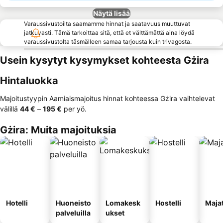
Näytä lisää
Varaussivustoilta saamamme hinnat ja saatavuus muuttuvat
jatkuvasti. Tämä tarkoittaa sitä, että et välttämättä aina löydä
varaussivustolta täsmälleen samaa tarjousta kuin trivagosta.
Usein kysytyt kysymykset kohteesta Gżira
Hintaluokka
Majoitustyypin Aamiaismajoitus hinnat kohteessa Gżira vaihtelevat
välillä
‎44 €
–
‎195 €
per yö.
Gżira: Muita majoituksia
Hotelli
Huoneisto
Lomakesk
Hostelli
Maja
palveluilla
ukset