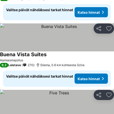
Valitse päivät nähdäksesi tarkat hinnat
Katso hinnat
Jaa
Li
Buena Vista Suites
Aamiaismajoitus
9,2
Loistava
270
Sliema, 0.6 km kohteesta Gżira
Valitse päivät nähdäksesi tarkat hinnat
Katso hinnat
Jaa
Li