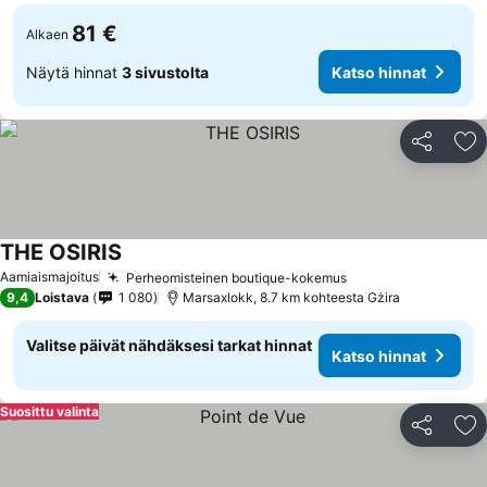
81 €
Alkaen
Näytä hinnat
3 sivustolta
Katso hinnat
Jaa
Li
THE OSIRIS
Aamiaismajoitus
Perheomisteinen boutique-kokemus
9,4
Loistava
1 080
Marsaxlokk, 8.7 km kohteesta Gżira
Valitse päivät nähdäksesi tarkat hinnat
Katso hinnat
Suosittu valinta
Jaa
Li