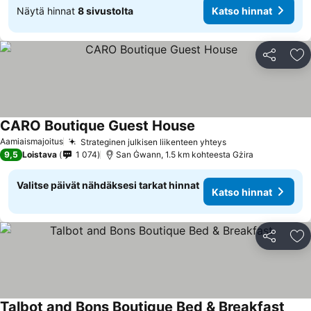
Näytä hinnat
8 sivustolta
Katso hinnat
Jaa
Li
CARO Boutique Guest House
Aamiaismajoitus
Strateginen julkisen liikenteen yhteys
9,5
Loistava
1 074
San Ġwann, 1.5 km kohteesta Gżira
Valitse päivät nähdäksesi tarkat hinnat
Katso hinnat
Jaa
Li
Talbot and Bons Boutique Bed & Breakfast