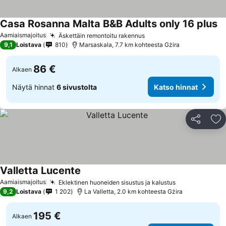
Casa Rosanna Malta B&B Adults only 16 plus
Aamiaismajoitus
Äskettäin remontoitu rakennus
9,1
Loistava
810
Marsaskala, 7.7 km kohteesta Gżira
86 €
Alkaen
Näytä hinnat
6 sivustolta
Katso hinnat
Jaa
Li
Valletta Lucente
Aamiaismajoitus
Eklektinen huoneiden sisustus ja kalustus
9,2
Loistava
1 202
La Valletta, 2.0 km kohteesta Gżira
195 €
Alkaen