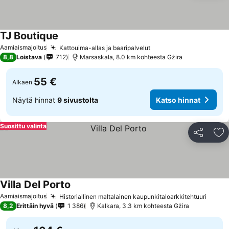
TJ Boutique
Aamiaismajoitus
Kattouima-allas ja baaripalvelut
8,8
Loistava
712
Marsaskala, 8.0 km kohteesta Gżira
55 €
Alkaen
Näytä hinnat
9 sivustolta
Katso hinnat
Suosittu valinta
Jaa
Li
Villa Del Porto
Aamiaismajoitus
Historiallinen maltalainen kaupunkitaloarkkitehtuuri
8,2
Erittäin hyvä
1 386
Kalkara, 3.3 km kohteesta Gżira