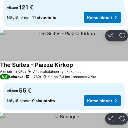
121 €
Alkaen
Näytä hinnat
11 sivustolta
Katso hinnat
Jaa
Li
The Suites - Piazza Kirkop
Aamiaismajoitus
Aito maltalainen kyläkokemus
8,8
Loistava
1 769
Kirkop, 7.3 km kohteesta Gżira
55 €
Alkaen
Näytä hinnat
9 sivustolta
Katso hinnat
Jaa
Li