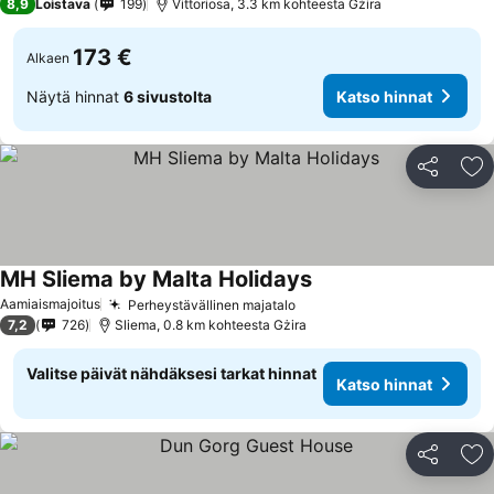
8,9
Loistava
199
Vittoriosa, 3.3 km kohteesta Gżira
173 €
Alkaen
Näytä hinnat
6 sivustolta
Katso hinnat
Jaa
Li
MH Sliema by Malta Holidays
Aamiaismajoitus
Perheystävällinen majatalo
7,2
726
Sliema, 0.8 km kohteesta Gżira
Valitse päivät nähdäksesi tarkat hinnat
Katso hinnat
Jaa
Li