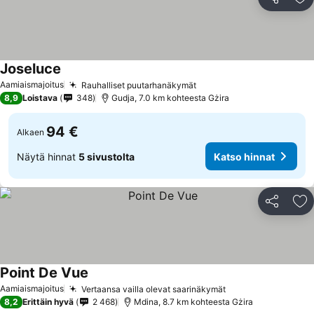
Jaa
Li
Joseluce
Aamiaismajoitus
Rauhalliset puutarhanäkymät
8,9
Loistava
348
Gudja, 7.0 km kohteesta Gżira
94 €
Alkaen
Näytä hinnat
5 sivustolta
Katso hinnat
Jaa
Li
Point De Vue
Aamiaismajoitus
Vertaansa vailla olevat saarinäkymät
8,2
Erittäin hyvä
2 468
Mdina, 8.7 km kohteesta Gżira