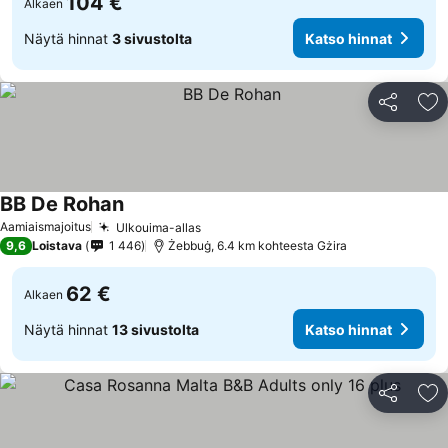
104 €
Alkaen
Näytä hinnat
3 sivustolta
Katso hinnat
Jaa
Li
BB De Rohan
Aamiaismajoitus
Ulkouima-allas
9,6
Loistava
1 446
Żebbuġ, 6.4 km kohteesta Gżira
62 €
Alkaen
Näytä hinnat
13 sivustolta
Katso hinnat
Jaa
Li