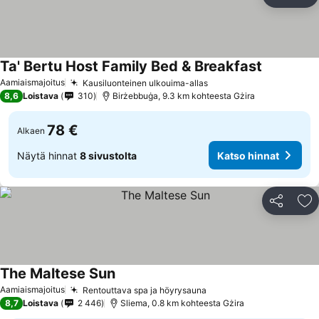
Jaa
Li
Ta' Bertu Host Family Bed & Breakfast
Aamiaismajoitus
Kausiluonteinen ulkouima-allas
8,6
Loistava
310
Birżebbuġa, 9.3 km kohteesta Gżira
78 €
Alkaen
Näytä hinnat
8 sivustolta
Katso hinnat
Jaa
Li
The Maltese Sun
Aamiaismajoitus
Rentouttava spa ja höyrysauna
8,7
Loistava
2 446
Sliema, 0.8 km kohteesta Gżira