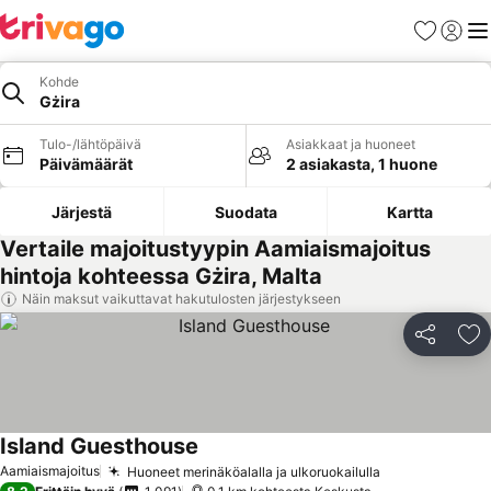
Suosikit
Kirjaud
Val
Kohde
Gżira
Tulo-/lähtöpäivä
Asiakkaat ja huoneet
Päivämäärät
2 asiakasta, 1 huone
Järjestä
Suodata
Kartta
Vertaile majoitustyypin Aamiaismajoitus
hintoja kohteessa Gżira, Malta
Näin maksut vaikuttavat hakutulosten järjestykseen
Jaa
Li
Island Guesthouse
Aamiaismajoitus
Huoneet merinäköalalla ja ulkoruokailulla