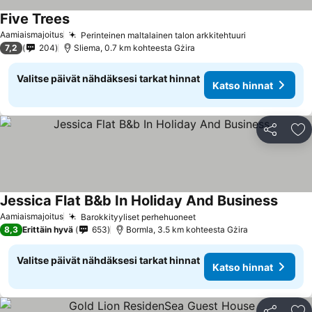
Five Trees
Aamiaismajoitus
Perinteinen maltalainen talon arkkitehtuuri
7,2
204
Sliema, 0.7 km kohteesta Gżira
Valitse päivät nähdäksesi tarkat hinnat
Katso hinnat
Jaa
Li
Jessica Flat B&b In Holiday And Business
Aamiaismajoitus
Barokkityyliset perhehuoneet
8,3
Erittäin hyvä
653
Bormla, 3.5 km kohteesta Gżira
Valitse päivät nähdäksesi tarkat hinnat
Katso hinnat