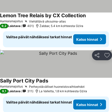
Lemon Tree Relais by CX Collection
Aamiaismajoitus
Viehättävä ulkouima-allas
9,2
Loistava
401
Żabbar, 5.4 km kohteesta Gżira
Valitse päivät nähdäksesi tarkat hinnat
Katso hinnat
Jaa
Li
Sally Port City Pads
Aamiaismajoitus
Perheystävälliset huoneistovaihtoehdot
9,1
Loistava
311
La Valletta, 1.8 km kohteesta Gżira
Valitse päivät nähdäksesi tarkat hinnat
Katso hinnat