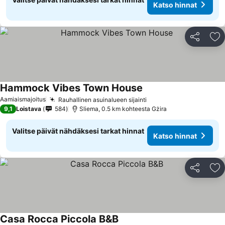
Katso hinnat
Jaa
Li
Hammock Vibes Town House
Aamiaismajoitus
Rauhallinen asuinalueen sijainti
9,1
Loistava
584
Sliema, 0.5 km kohteesta Gżira
Valitse päivät nähdäksesi tarkat hinnat
Katso hinnat
Jaa
Li
Casa Rocca Piccola B&B