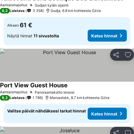
Aamiaismajoitus
Gudjan kylän sijainti
9,2
Loistava
3 358
Gudja, 6.8 km kohteesta Gżira
61 €
Alkaen
Näytä hinnat
11 sivustolta
Katso hinnat
Jaa
Li
Port View Guest House
Aamiaismajoitus
Panoraamakatto terassi
9,2
Loistava
1 786
Marsaxlokk, 8.7 km kohteesta Gżira
Valitse päivät nähdäksesi tarkat hinnat
Katso hinnat