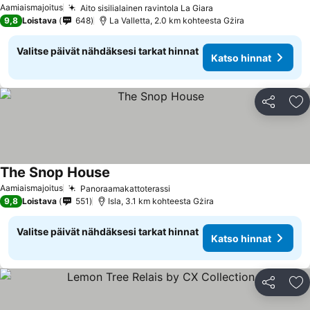
Aamiaismajoitus
Aito sisilialainen ravintola La Giara
9,8
Loistava
648
La Valletta, 2.0 km kohteesta Gżira
Valitse päivät nähdäksesi tarkat hinnat
Katso hinnat
Jaa
Li
The Snop House
Aamiaismajoitus
Panoraamakattoterassi
9,8
Loistava
551
Isla, 3.1 km kohteesta Gżira
Valitse päivät nähdäksesi tarkat hinnat
Katso hinnat
Jaa
Li