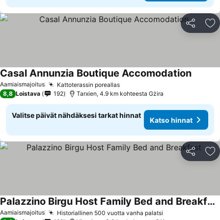
Jaa
Li
Casal Annunzia Boutique Accomodation
Aamiaismajoitus
Kattoterassin poreallas
8,8
Loistava
192
Tarxien, 4.9 km kohteesta Gżira
Valitse päivät nähdäksesi tarkat hinnat
Katso hinnat
Jaa
Li
Palazzino Birgu Host Family Bed and Breakfast
Aamiaismajoitus
Historiallinen 500 vuotta vanha palatsi