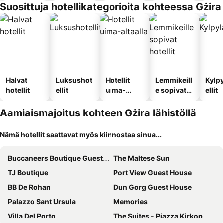
Suosittuja hotellikategorioita kohteessa Gżira
Halvat
Luksushot
Hotellit
Lemmikeill
Kylp
hotellit
ellit
uima-
e sopivat
ellit
altaalla
hotellit
Aamiaismajoitus kohteen Gżira lähistöllä
Nämä hotellit saattavat myös kiinnostaa sinua...
Buccaneers Boutique Guest House
The Maltese Sun
TJ Boutique
Port View Guest House
BB De Rohan
Dun Gorg Guest House
Palazzo Sant Ursula
Memories
Villa Del Porto
The Suites - Piazza Kirkop