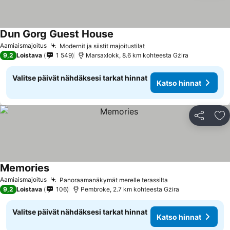
Dun Gorg Guest House
Aamiaismajoitus
Modernit ja siistit majoitustilat
9,2
Loistava
1 549
Marsaxlokk, 8.6 km kohteesta Gżira
Valitse päivät nähdäksesi tarkat hinnat
Katso hinnat
Jaa
Li
Memories
Aamiaismajoitus
Panoraamanäkymät merelle terassilta
9,2
Loistava
106
Pembroke, 2.7 km kohteesta Gżira
Valitse päivät nähdäksesi tarkat hinnat
Katso hinnat