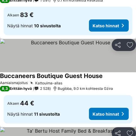
8,2
Erittäin hyvä
1 091
0.1 km kohteesta Keskusta
83 €
Alkaen
Näytä hinnat
10 sivustolta
Katso hinnat
Jaa
Li
Buccaneers Boutique Guest House
Aamiaismajoitus
Kattouima-allas
8,3
Erittäin hyvä
2 528
Bugibba, 9.0 km kohteesta Gżira
44 €
Alkaen
Näytä hinnat
11 sivustolta
Katso hinnat