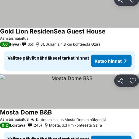
Jaa
Li
Gold Lion ResidenSea Guest House
Aamiaismajoitus
7,6
Hyvä
65
St. Julian's, 1.8 km kohteesta Gżira
Valitse päivät nähdäksesi tarkat hinnat
Katso hinnat
Jaa
Li
Mosta Dome B&B
Aamiaismajoitus
Kattouima-allas Mosta Domen näkymillä
9,2
Loistava
245
Mosta, 6.3 km kohteesta Gżira
Valitse päivät nähdäksesi tarkat hinnat