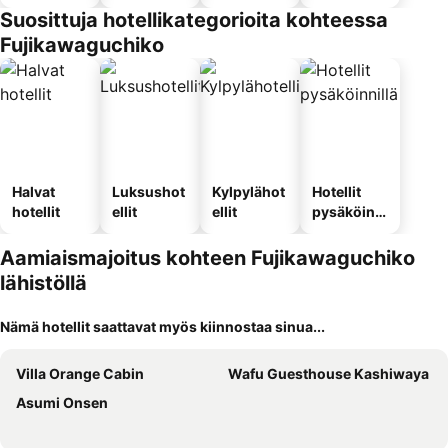
Suosittuja hotellikategorioita kohteessa
Fujikawaguchiko
Halvat
Luksushot
Kylpylähot
Hotellit
hotellit
ellit
ellit
pysäköinni
llä
Aamiaismajoitus kohteen Fujikawaguchiko
lähistöllä
Nämä hotellit saattavat myös kiinnostaa sinua...
Villa Orange Cabin
Wafu Guesthouse Kashiwaya
Asumi Onsen