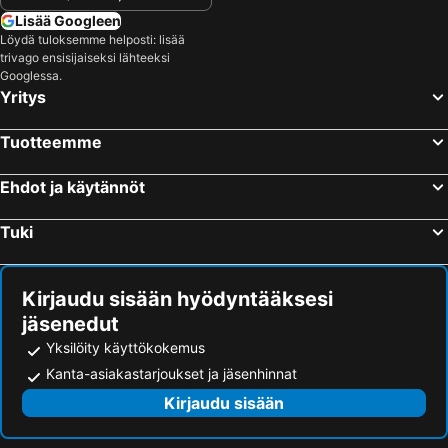
Lisää Googleen
Löydä tuloksemme helposti: lisää
trivago ensisijaiseksi lähteeksi
Googlessa.
Yritys
Tuotteemme
Ehdot ja käytännöt
Tuki
Kirjaudu sisään hyödyntääksesi
jäsenedut
Yksilöity käyttökokemus
Kanta-asiakastarjoukset ja jäsenhinnat
Kirjaudu sisään