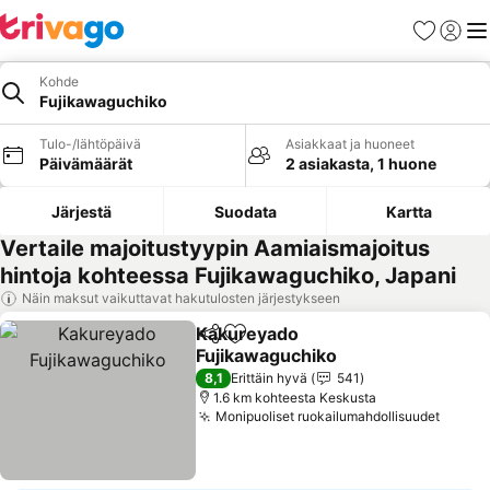
Suosikit
Kirjaud
Val
Kohde
Fujikawaguchiko
Tulo-/lähtöpäivä
Asiakkaat ja huoneet
Päivämäärät
2 asiakasta, 1 huone
Järjestä
Suodata
Kartta
Vertaile majoitustyypin Aamiaismajoitus
hintoja kohteessa Fujikawaguchiko, Japani
Näin maksut vaikuttavat hakutulosten järjestykseen
Kakureyado
Jaa
Lisää suosikkeihin
Fujikawaguchiko
Katso hinnat
8,1
Erittäin hyvä
541
1.6 km kohteesta Keskusta
Monipuoliset ruokailumahdollisuudet
Katso