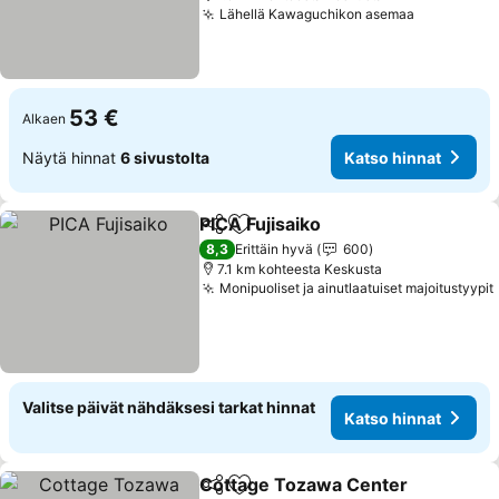
Lähellä Kawaguchikon asemaa
Katso hin
53 €
Alkaen
Näytä hinnat
6 sivustolta
Katso hinnat
PICA Fujisaiko
Jaa
Lisää suosikkeihin
Katso hinnat
8,3
Erittäin hyvä
600
7.1 km kohteesta Keskusta
Monipuoliset ja ainutlaatuiset majoitustyypit
Valitse päivät nähdäksesi tarkat hinnat
Katso hinnat
Cottage Tozawa Center
Jaa
Lisää suosikkeihin
Ka