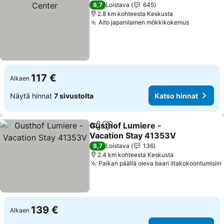
8,7
Loistava
645
2.8 km kohteesta Keskusta
Aito japanilainen mökkikokemus
Katso hin
117 €
Alkaen
Näytä hinnat
7 sivustolta
Katso hinnat
Gusthof Lumiere -
Jaa
Lisää suosikkeihin
Vacation Stay 41353V
Katso hinnat
8,7
Loistava
136
2.4 km kohteesta Keskusta
Paikan päällä oleva baari iltakokoontumisiin
139 €
Alkaen