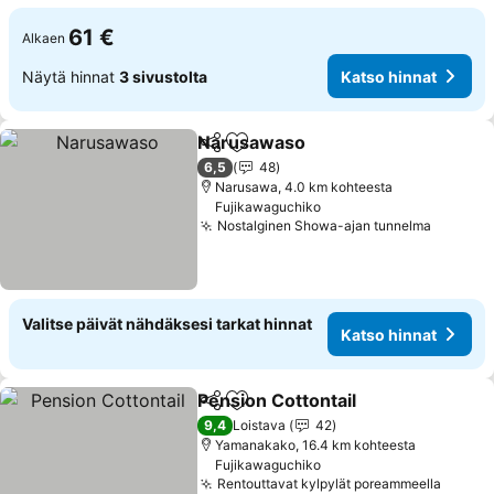
61 €
Alkaen
Näytä hinnat
3 sivustolta
Katso hinnat
Narusawaso
Jaa
Lisää suosikkeihin
Katso hinnat
6,5
48
Narusawa, 4.0 km kohteesta
Fujikawaguchiko
Nostalginen Showa-ajan tunnelma
Katso h
Valitse päivät nähdäksesi tarkat hinnat
Katso hinnat
Pension Cottontail
Jaa
Lisää suosikkeihin
Katso h
9,4
Loistava
42
Yamanakako, 16.4 km kohteesta
Fujikawaguchiko
Rentouttavat kylpylät poreammeella
Katso 