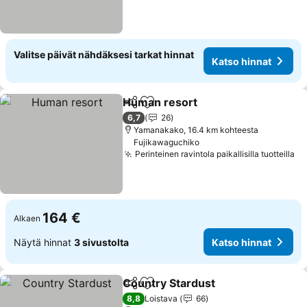
Valitse päivät nähdäksesi tarkat hinnat
Katso hinnat
Human resort
Jaa
Lisää suosikkeihin
Katso hinnat
6,7
26
Yamanakako, 16.4 km kohteesta
Fujikawaguchiko
Perinteinen ravintola paikallisilla tuotteilla
Ka
164 €
Alkaen
Näytä hinnat
3 sivustolta
Katso hinnat
Country Stardust
Jaa
Lisää suosikkeihin
Katso hin
8,8
Loistava
66