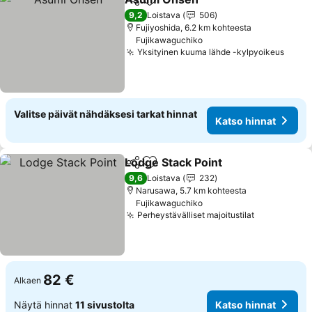
Jaa
Lisää suosikkeihin
Katso hinnat
9,2
Loistava
506
Fujiyoshida, 6.2 km kohteesta
Fujikawaguchiko
Yksityinen kuuma lähde -kylpyoikeus
Katso
Valitse päivät nähdäksesi tarkat hinnat
Katso hinnat
Lodge Stack Point
Jaa
Lisää suosikkeihin
Katso hi
9,6
Loistava
232
Narusawa, 5.7 km kohteesta
Fujikawaguchiko
Perheystävälliset majoitustilat
Katso hinn
82 €
Alkaen
Näytä hinnat
11 sivustolta
Katso hinnat