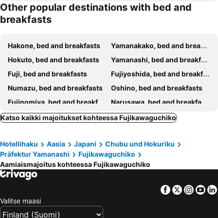
Other popular destinations with bed and
breakfasts
Hakone, bed and breakfasts
Yamanakako, bed and breakfasts
Hokuto, bed and breakfasts
Yamanashi, bed and breakfasts
Fuji, bed and breakfasts
Fujiyoshida, bed and breakfasts
Numazu, bed and breakfasts
Oshino, bed and breakfasts
Fujinomiya, bed and breakfasts
Narusawa, bed and breakfasts
Kofu, bed and breakfasts
Gotenba, bed and breakfasts
Katso kaikki majoitukset kohteessa Fujikawaguchiko
Odawara, bed and breakfasts
Nishikatsura, bed and breakfasts
Hotellihaku
Aasia
Japani
Chubu und Hokuriku
Minamiarupusu, bed and breakfasts
Koshu, bed and breakfasts
Präfektur Yamanashi
Fujikawaguchiko
Hadano, bed and breakfasts
Fuefuki, bed and breakfasts
Aamiaismajoitus kohteessa Fujikawaguchiko
Tsuru, bed and breakfasts
Daisen, bed and breakfasts
Mishima, bed and breakfasts
Nirasaki, bed and breakfasts
Facebook
Twitter
Insta
Yo
Valitse maasi
Matsuda, bed and breakfasts
Uenohara, bed and breakfasts
Hinohara, bed and breakfasts