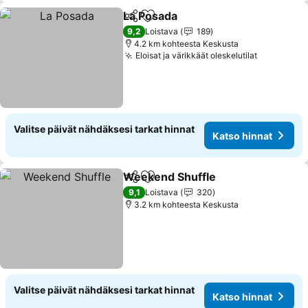
La Posada
Jaa
Lisää suosikkeihin
Katso hinnat
9,2
Loistava
189
4.2 km kohteesta Keskusta
Eloisat ja värikkäät oleskelutilat
Katso hin
Valitse päivät nähdäksesi tarkat hinnat
Katso hinnat
Weekend Shuffle
Jaa
Lisää suosikkeihin
Katso hin
9,1
Loistava
320
3.2 km kohteesta Keskusta
Valitse päivät nähdäksesi tarkat hinnat
Katso hinnat