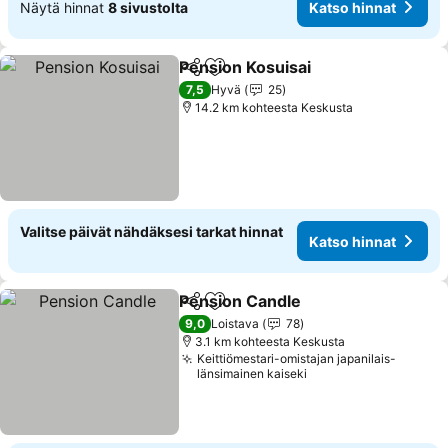
Näytä hinnat
8 sivustolta
Katso hinnat
Pension Kosuisai
Jaa
Lisää suosikkeihin
Katso hin
7,5
Hyvä
25
14.2 km kohteesta Keskusta
Valitse päivät nähdäksesi tarkat hinnat
Katso hinnat
Pension Candle
Jaa
Lisää suosikkeihin
Katso hinn
9,0
Loistava
78
3.1 km kohteesta Keskusta
Keittiömestari-omistajan japanilais-
länsimainen kaiseki