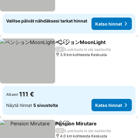
Valitse päivät nähdäksesi tarkat hinnat
Katso hinnat
ペンションMoonLight
Jaa
Lisää suosikkeihin
Katso
/
Luokitusta ei ole saatavilla
3.9 km kohteesta Keskusta
111 €
Alkaen
Näytä hinnat
5 sivustolta
Katso hinnat
Pension Mirutare
Jaa
Lisää suosikkeihin
Katso hin
/
Luokitusta ei ole saatavilla
4.0 km kohteesta Keskusta