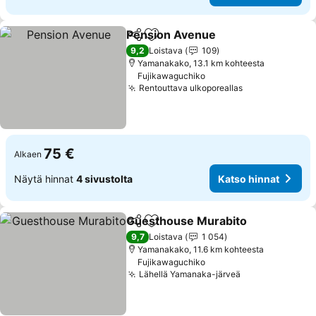
Pension Avenue
Jaa
Lisää suosikkeihin
Katso hinn
9,2
Loistava
109
Yamanakako, 13.1 km kohteesta
Fujikawaguchiko
Rentouttava ulkoporeallas
Katso hinnat
75 €
Alkaen
Näytä hinnat
4 sivustolta
Katso hinnat
Guesthouse Murabito
Jaa
Lisää suosikkeihin
Kats
9,7
Loistava
1 054
Yamanakako, 11.6 km kohteesta
Fujikawaguchiko
Lähellä Yamanaka-järveä
Katso hinnat