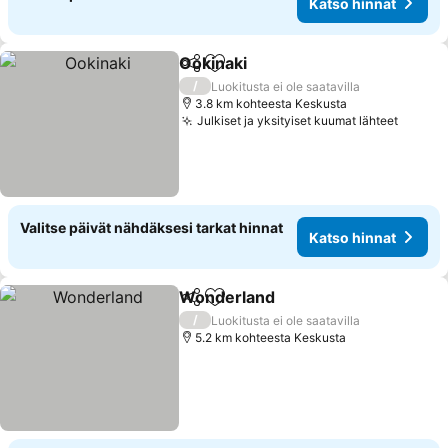
Katso hinnat
Ookinaki
Jaa
Lisää suosikkeihin
Katso hinnat
/
Luokitusta ei ole saatavilla
3.8 km kohteesta Keskusta
Julkiset ja yksityiset kuumat lähteet
Katso 
Valitse päivät nähdäksesi tarkat hinnat
Katso hinnat
Wonderland
Jaa
Lisää suosikkeihin
Katso hinnat
/
Luokitusta ei ole saatavilla
5.2 km kohteesta Keskusta