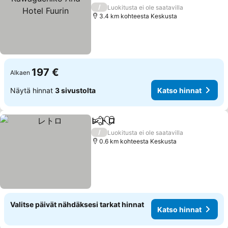
Katso hinnat
/
Luokitusta ei ole saatavilla
3.4 km kohteesta Keskusta
197 €
Alkaen
Näytä hinnat
3 sivustolta
Katso hinnat
レトロ
Jaa
Lisää suosikkeihin
Katso hinnat
/
Luokitusta ei ole saatavilla
0.6 km kohteesta Keskusta
Valitse päivät nähdäksesi tarkat hinnat
Katso hinnat