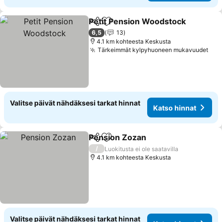
Petit Pension Woodstock
Jaa
Lisää suosikkeihin
K
6,5
13
4.1 km kohteesta Keskusta
Tärkeimmät kylpyhuoneen mukavuudet
Kat
Valitse päivät nähdäksesi tarkat hinnat
Katso hinnat
Pension Zozan
Jaa
Lisää suosikkeihin
Katso hinna
/
Luokitusta ei ole saatavilla
4.1 km kohteesta Keskusta
Valitse päivät nähdäksesi tarkat hinnat