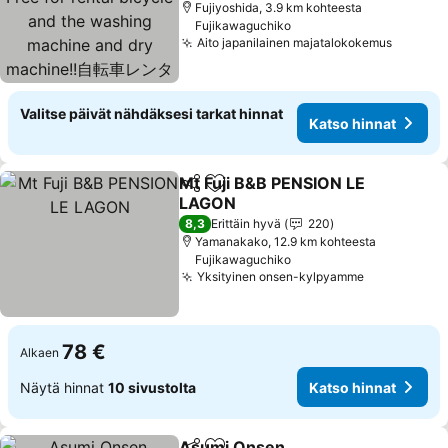
washing machine and dry
Fujiyoshida, 3.9 km kohteesta
Fujikawaguchiko
machine!!自転車レンタル
Aito japanilainen majatalokokemus
Katso h
無料!!無料ランドリー有!!
Valitse päivät nähdäksesi tarkat hinnat
Katso hinnat
Mt Fuji B&B PENSION LE
Jaa
Lisää suosikkeihin
LAGON
Katso hinnat
8,3
Erittäin hyvä
220
Yamanakako, 12.9 km kohteesta
Fujikawaguchiko
Yksityinen onsen-kylpyamme
Katso hinn
78 €
Alkaen
Näytä hinnat
10 sivustolta
Katso hinnat
Asumi Onsen