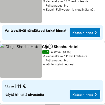
Yamanakako, 13.2 km kohteesta
Fujikawaguchiko
Kauniit Fuji-vuoren ja metsänäkymät
Katso
Valitse päivät nähdäksesi tarkat hinnat
Katso hinnat
Chuju Shoshu Hotel
Jaa
Lisää suosikkeihin
Katso 
8,7
Loistava
97
Yamanakako, 11.1 km kohteesta
Fujikawaguchiko
Äänieristetyt huoneet
Katso hinnat
111 €
Alkaen
Näytä hinnat
2 sivustolta
Katso hinnat