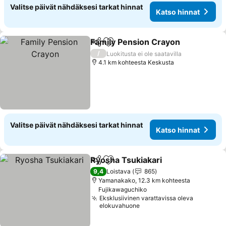
Valitse päivät nähdäksesi tarkat hinnat
Katso hinnat
Family Pension Crayon
Jaa
Lisää suosikkeihin
Kat
/
Luokitusta ei ole saatavilla
4.1 km kohteesta Keskusta
Valitse päivät nähdäksesi tarkat hinnat
Katso hinnat
Ryosha Tsukiakari
Jaa
Lisää suosikkeihin
Katso hi
9,4
Loistava
865
Yamanakako, 12.3 km kohteesta
Fujikawaguchiko
Eksklusiivinen varattavissa oleva
elokuvahuone