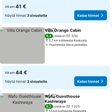
41 €
Alkaen
Näytä hinnat
3 sivustolta
Katso hinnat
Villa Orange Cabin
Jaa
Lisää suosikkeihin
Katso h
9,4
Loistava
575
3.7 km kohteesta Keskusta
Huoneessa oleva poreallas
Katso hinnat
44 €
Alkaen
Näytä hinnat
3 sivustolta
Katso hinnat
Wafu Guesthouse
Jaa
Lisää suosikkeihin
Kashiwaya
Katso hinnat
9,2
Loistava
1 321
1.5 km kohteesta Keskusta