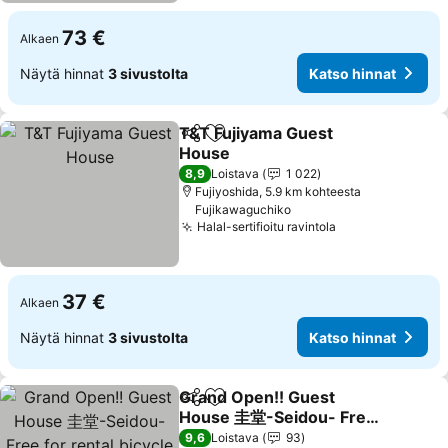
73 €
Alkaen
Näytä hinnat
3 sivustolta
Katso hinnat
T&T Fujiyama Guest
Jaa
Lisää suosikkeihin
House
Katso hinnat
8,9
Loistava
1 022
Fujiyoshida, 5.9 km kohteesta
Fujikawaguchiko
Halal-sertifioitu ravintola
Katso hinnat
37 €
Alkaen
Näytä hinnat
3 sivustolta
Katso hinnat
Grand Open!! Guest
Jaa
Lisää suosikkeihin
House 圭堂-Seidou- Free
for rental bicycle and the
Katso hinnat
9,6
Loistava
93