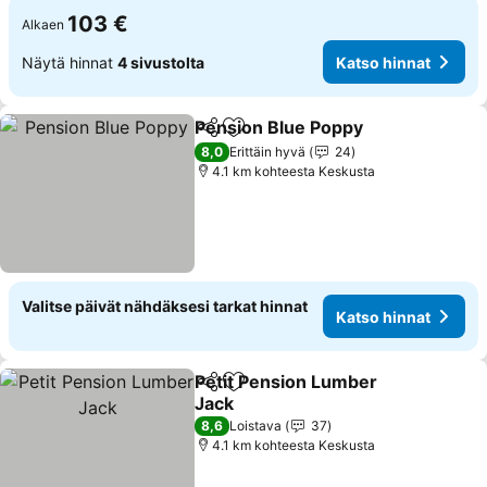
103 €
Alkaen
Näytä hinnat
4 sivustolta
Katso hinnat
Pension Blue Poppy
Jaa
Lisää suosikkeihin
Katso 
8,0
Erittäin hyvä
24
4.1 km kohteesta Keskusta
Valitse päivät nähdäksesi tarkat hinnat
Katso hinnat
Petit Pension Lumber
Jaa
Lisää suosikkeihin
Jack
Katso hinnat
8,6
Loistava
37
4.1 km kohteesta Keskusta