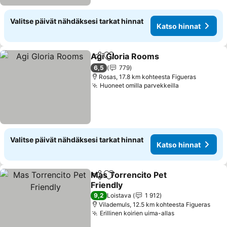
Valitse päivät nähdäksesi tarkat hinnat
Katso hinnat
Agi Gloria Rooms
Jaa
Lisää suosikkeihin
Katso hin
6,5
779
Rosas, 17.8 km kohteesta Figueras
Huoneet omilla parvekkeilla
Katso hinnat
Valitse päivät nähdäksesi tarkat hinnat
Katso hinnat
Mas Torrencito Pet
Jaa
Lisää suosikkeihin
Friendly
Katso hinnat
9,2
Loistava
1 912
Vilademuls, 12.5 km kohteesta Figueras
Erillinen koirien uima-allas
Katso hinnat