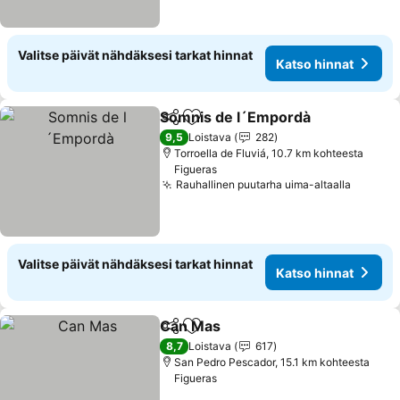
Valitse päivät nähdäksesi tarkat hinnat
Katso hinnat
Somnis de l´Empordà
Jaa
Lisää suosikkeihin
Kats
9,5
Loistava
282
Torroella de Fluviá, 10.7 km kohteesta
Figueras
Rauhallinen puutarha uima-altaalla
Katso h
Valitse päivät nähdäksesi tarkat hinnat
Katso hinnat
Can Mas
Jaa
Lisää suosikkeihin
Katso hinnat
8,7
Loistava
617
San Pedro Pescador, 15.1 km kohteesta
Figueras