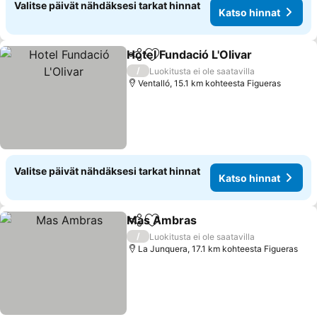
Valitse päivät nähdäksesi tarkat hinnat
Katso hinnat
Hotel Fundació L'Olivar
Jaa
Lisää suosikkeihin
Kat
/
Luokitusta ei ole saatavilla
Ventalló, 15.1 km kohteesta Figueras
Valitse päivät nähdäksesi tarkat hinnat
Katso hinnat
Mas Ambras
Jaa
Lisää suosikkeihin
Katso hinnat
/
Luokitusta ei ole saatavilla
La Junquera, 17.1 km kohteesta Figueras