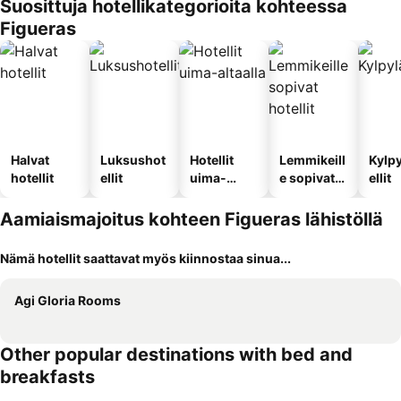
Suosittuja hotellikategorioita kohteessa
Figueras
Halvat
Luksushot
Hotellit
Lemmikeill
Kylp
hotellit
ellit
uima-
e sopivat
ellit
altaalla
hotellit
Aamiaismajoitus kohteen Figueras lähistöllä
Nämä hotellit saattavat myös kiinnostaa sinua...
Agi Gloria Rooms
Other popular destinations with bed and
breakfasts