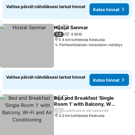
Valitse päivät nähdäksesi tarkat hinnat
Katso hinnat
Hostal Sanmar
Jaa
Lisää suosikkeihin
Katso hinna
7,2
4 809
0.4 km kohteesta Keskusta
Perheomisteisen vierastalon viehätys
Katso
Valitse päivät nähdäksesi tarkat hinnat
Katso hinnat
Bed and Breakfast 'Single
Jaa
Lisää suosikkeihin
Room 1' with Balcony, Wi-
Fi and Air Conditioning
Katso hinnat
/
Luokitusta ei ole saatavilla
0.2 km kohteesta Keskusta