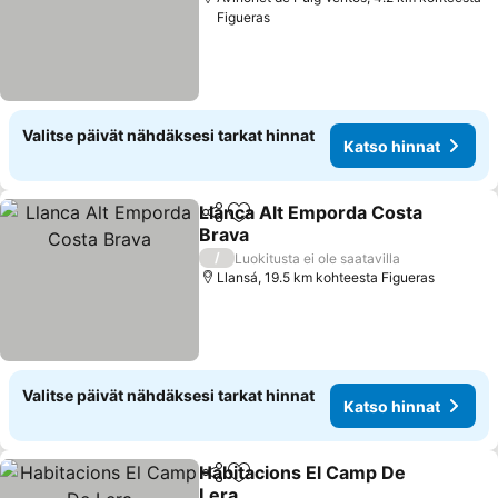
Figueras
Valitse päivät nähdäksesi tarkat hinnat
Katso hinnat
Llanca Alt Emporda Costa
Jaa
Lisää suosikkeihin
Brava
Katso hinnat
/
Luokitusta ei ole saatavilla
Llansá, 19.5 km kohteesta Figueras
Valitse päivät nähdäksesi tarkat hinnat
Katso hinnat
Habitacions El Camp De
Jaa
Lisää suosikkeihin
Lera