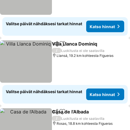
Valitse päivät nähdäksesi tarkat hinnat
Katso hinnat
Villa Llanca Dominiq
Jaa
Lisää suosikkeihin
Katso 
/
Luokitusta ei ole saatavilla
Llansá, 19.2 km kohteesta Figueras
Valitse päivät nähdäksesi tarkat hinnat
Katso hinnat
Casa de l’Albada
Jaa
Lisää suosikkeihin
Katso hinn
/
Luokitusta ei ole saatavilla
Rosas, 18.8 km kohteesta Figueras