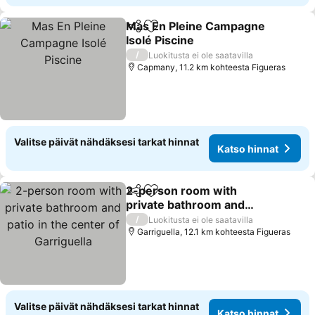
Mas En Pleine Campagne
Jaa
Lisää suosikkeihin
Isolé Piscine
Katso hinnat
/
Luokitusta ei ole saatavilla
Capmany, 11.2 km kohteesta Figueras
Valitse päivät nähdäksesi tarkat hinnat
Katso hinnat
2-person room with
Jaa
Lisää suosikkeihin
private bathroom and
patio in the center of
Katso hinnat
/
Luokitusta ei ole saatavilla
Garriguella
Garriguella, 12.1 km kohteesta Figueras
Valitse päivät nähdäksesi tarkat hinnat
Katso hinnat