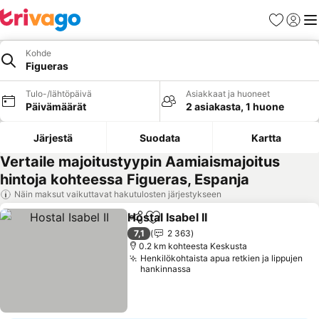
Suosikit
Kirjaud
Val
Kohde
Figueras
Tulo-/lähtöpäivä
Asiakkaat ja huoneet
Päivämäärät
2 asiakasta, 1 huone
Järjestä
Suodata
Kartta
Vertaile majoitustyypin Aamiaismajoitus
hintoja kohteessa Figueras, Espanja
Näin maksut vaikuttavat hakutulosten järjestykseen
Hostal Isabel II
Jaa
Lisää suosikkeihin
Katso hinna
7,1
2 363
0.2 km kohteesta Keskusta
Henkilökohtaista apua retkien ja lippujen
hankinnassa