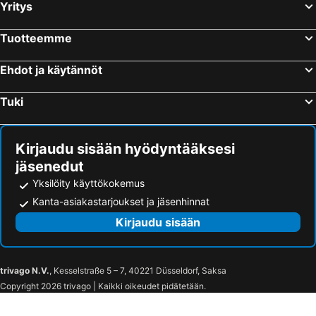
Yritys
Port-Vendres, bed and breakfasts
Palafrugell, bed and breakfasts
Maureillas-las-Illas, bed and breakfasts
Baho, bed and breakfasts
Tuotteemme
Brouilla, bed and breakfasts
Tresserre, bed and breakfasts
Ehdot ja käytännöt
Valle de Bas, bed and breakfasts
Mieres, bed and breakfasts
Bages, bed and breakfasts
Saint-Cyprien, bed and breakfasts
Tuki
Castelnou, bed and breakfasts
Torroella de Montgrí, bed and breakfasts
Caixas, bed and breakfasts
Sainte-Colombe-de-la-Commanderie, bed and breakfasts
Kirjaudu sisään hyödyntääksesi
jäsenedut
Yksilöity käyttökokemus
Kanta-asiakastarjoukset ja jäsenhinnat
Kirjaudu sisään
trivago N.V.
, Kesselstraße 5 – 7, 40221 Düsseldorf, Saksa
Copyright 2026 trivago | Kaikki oikeudet pidätetään.