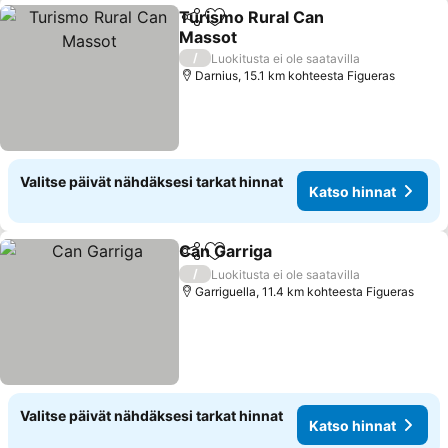
Turismo Rural Can
Jaa
Lisää suosikkeihin
Massot
Katso hinnat
/
Luokitusta ei ole saatavilla
Darnius, 15.1 km kohteesta Figueras
Valitse päivät nähdäksesi tarkat hinnat
Katso hinnat
Can Garriga
Jaa
Lisää suosikkeihin
Katso hinnat
/
Luokitusta ei ole saatavilla
Garriguella, 11.4 km kohteesta Figueras
Valitse päivät nähdäksesi tarkat hinnat
Katso hinnat