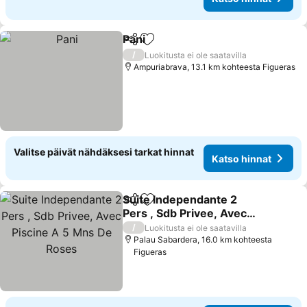
Pani
Jaa
Lisää suosikkeihin
Katso hinnat
/
Luokitusta ei ole saatavilla
Ampuriabrava, 13.1 km kohteesta Figueras
Valitse päivät nähdäksesi tarkat hinnat
Katso hinnat
Suite Independante 2
Jaa
Lisää suosikkeihin
Pers , Sdb Privee, Avec
Piscine A 5 Mns De Roses
Katso hinnat
/
Luokitusta ei ole saatavilla
Palau Sabardera, 16.0 km kohteesta
Figueras