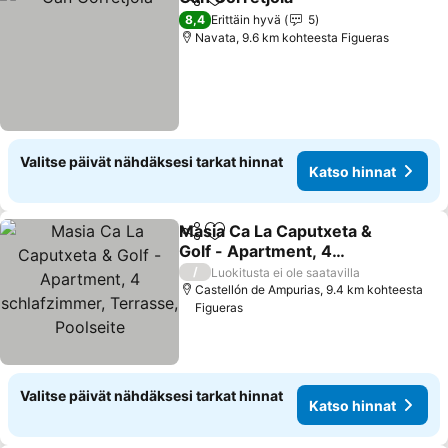
Jaa
Lisää suosikkeihin
Katso hinna
8,4
Erittäin hyvä
5
Navata, 9.6 km kohteesta Figueras
Valitse päivät nähdäksesi tarkat hinnat
Katso hinnat
Masia Ca La Caputxeta &
Jaa
Lisää suosikkeihin
Golf - Apartment, 4
schlafzimmer, Terrasse,
Katso hinnat
/
Luokitusta ei ole saatavilla
Poolseite
Castellón de Ampurias, 9.4 km kohteesta
Figueras
Valitse päivät nähdäksesi tarkat hinnat
Katso hinnat