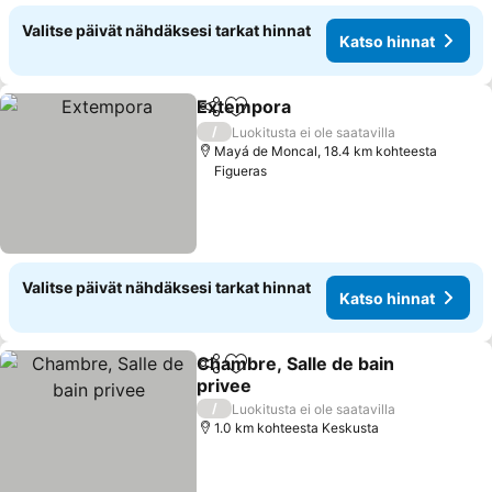
Valitse päivät nähdäksesi tarkat hinnat
Katso hinnat
Extempora
Jaa
Lisää suosikkeihin
Katso hinnat
/
Luokitusta ei ole saatavilla
Mayá de Moncal, 18.4 km kohteesta
Figueras
Valitse päivät nähdäksesi tarkat hinnat
Katso hinnat
Chambre, Salle de bain
Jaa
Lisää suosikkeihin
privee
Katso hinnat
/
Luokitusta ei ole saatavilla
1.0 km kohteesta Keskusta