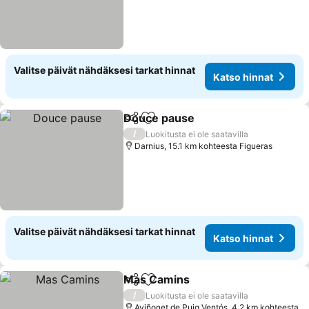
Valitse päivät nähdäksesi tarkat hinnat
Katso hinnat
Douce pause
Jaa
Lisää suosikkeihin
Katso hinnat
/
Luokitusta ei ole saatavilla
Darnius, 15.1 km kohteesta Figueras
Valitse päivät nähdäksesi tarkat hinnat
Katso hinnat
Mas Camins
Jaa
Lisää suosikkeihin
Katso hinnat
/
Luokitusta ei ole saatavilla
Aviñonet de Puig Ventós, 4.2 km kohteesta