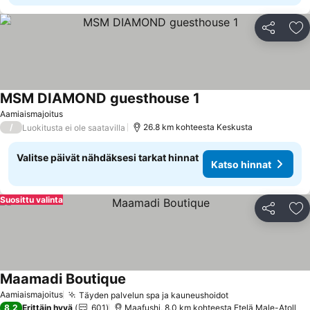
Jaa
Li
MSM DIAMOND guesthouse 1
Katso hinnat
Aamiaismajoitus
/
26.8 km kohteesta Keskusta
Luokitusta ei ole saatavilla
Valitse päivät nähdäksesi tarkat hinnat
Katso hinnat
Suosittu valinta
Jaa
Li
Maamadi Boutique
Katso hinnat
Aamiaismajoitus
Täyden palvelun spa ja kauneushoidot
Katso hinnat
8,2
Erittäin hyvä
601
Maafushi, 8.0 km kohteesta Etelä Male-Atoll