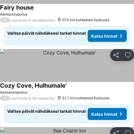
Fairy house
Katso hinnat
Aamiaismajoitus
/
27.0 km kohteesta Keskusta
Luokitusta ei ole saatavilla
Valitse päivät nähdäksesi tarkat hinnat
Katso hinnat
Jaa
Li
Cozy Cove, Hulhumale'
Katso hinnat
Aamiaismajoitus
/
32.7 km kohteesta Keskusta
Luokitusta ei ole saatavilla
Valitse päivät nähdäksesi tarkat hinnat
Katso hinnat