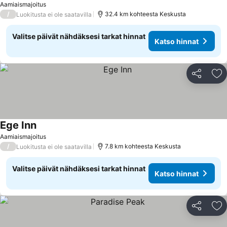
Aamiaismajoitus
/
32.4 km kohteesta Keskusta
Luokitusta ei ole saatavilla
Valitse päivät nähdäksesi tarkat hinnat
Katso hinnat
Jaa
Li
Ege Inn
Katso hinnat
Aamiaismajoitus
/
7.8 km kohteesta Keskusta
Luokitusta ei ole saatavilla
Valitse päivät nähdäksesi tarkat hinnat
Katso hinnat
Jaa
Li