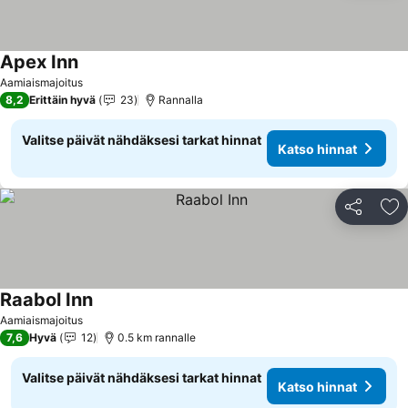
Apex Inn
Katso hinnat
Aamiaismajoitus
8,2
Erittäin hyvä
23
Rannalla
Valitse päivät nähdäksesi tarkat hinnat
Katso hinnat
Jaa
Li
Raabol Inn
Katso hinnat
Aamiaismajoitus
7,6
Hyvä
12
0.5 km rannalle
Valitse päivät nähdäksesi tarkat hinnat
Katso hinnat