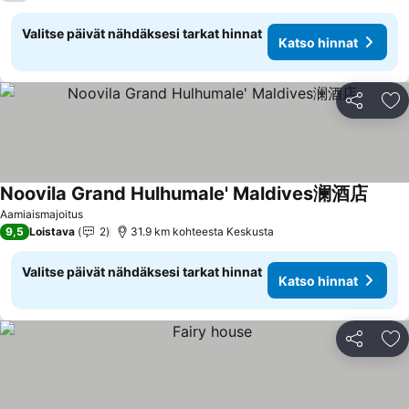
Valitse päivät nähdäksesi tarkat hinnat
Katso hinnat
Jaa
Li
Noovila Grand Hulhumale' Maldives澜酒店
Katso
Aamiaismajoitus
9,5
Loistava
2
31.9 km kohteesta Keskusta
Valitse päivät nähdäksesi tarkat hinnat
Katso hinnat
Jaa
Li