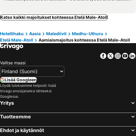
Katso kaikki majoitukset kohteessa Etelä Male-Atoll
Hotellihaku
Aasia
Malediivit
Medhu-Uthuru
Etelä Male-Atoll
Aamiaismajoitus kohteessa Etelä Male-Atoll
Facebook
Twitter
Insta
Yo
Valitse maasi
Lisää Googleen
Löydä tuloksemme helposti: lisää
trivago ensisijaiseksi lähteeksi
Googlessa.
Yritys
Tuotteemme
Ehdot ja käytännöt