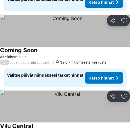
Katso hinnat
Jaa
Li
Coming Soon
Katso hinnat
Aamiaismajoitus
/
32.0 km kohteesta Keskusta
Luokitusta ei ole saatavilla
Valitse päivät nähdäksesi tarkat hinnat
Katso hinnat
Jaa
Li
Vilu Central
Katso hinnat