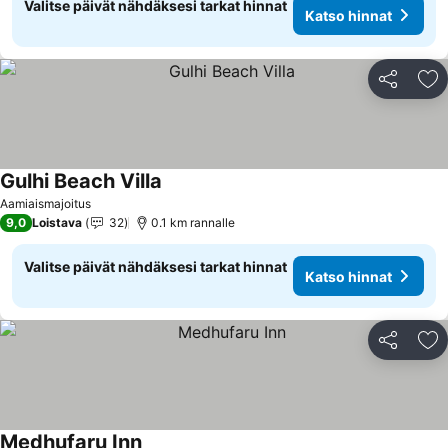
Valitse päivät nähdäksesi tarkat hinnat
Katso hinnat
Jaa
Li
Gulhi Beach Villa
Katso hinnat
Aamiaismajoitus
9,0
Loistava
32
0.1 km rannalle
Valitse päivät nähdäksesi tarkat hinnat
Katso hinnat
Jaa
Li
Medhufaru Inn