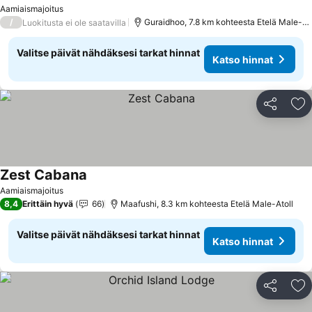
Katso hinnat
Aamiaismajoitus
/
Guraidhoo, 7.8 km kohteesta Etelä Male-Ato
Luokitusta ei ole saatavilla
Valitse päivät nähdäksesi tarkat hinnat
Katso hinnat
Jaa
Li
Zest Cabana
Katso hinnat
Aamiaismajoitus
8,4
Erittäin hyvä
66
Maafushi, 8.3 km kohteesta Etelä Male-Atoll
Valitse päivät nähdäksesi tarkat hinnat
Katso hinnat
Jaa
Li