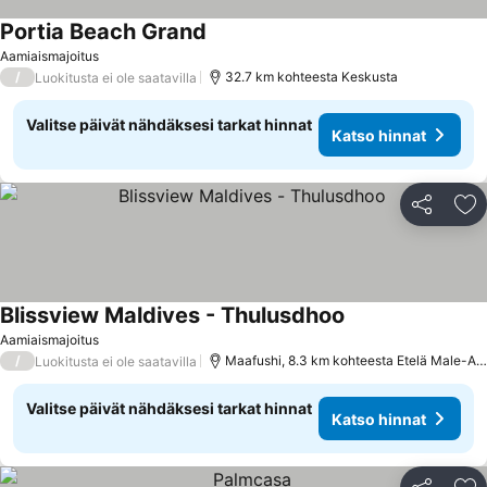
Portia Beach Grand
Katso hinnat
Aamiaismajoitus
/
32.7 km kohteesta Keskusta
Luokitusta ei ole saatavilla
Valitse päivät nähdäksesi tarkat hinnat
Katso hinnat
Jaa
Li
Blissview Maldives - Thulusdhoo
Katso hinnat
Aamiaismajoitus
/
Maafushi, 8.3 km kohteesta Etelä Male-Ato
Luokitusta ei ole saatavilla
Valitse päivät nähdäksesi tarkat hinnat
Katso hinnat