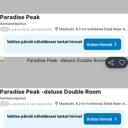
Paradise Peak
Katso hinnat
Aamiaismajoitus
/
Maafushi, 8.3 km kohteesta Etelä Male-Ato
Luokitusta ei ole saatavilla
Valitse päivät nähdäksesi tarkat hinnat
Katso hinnat
Jaa
Li
Paradise Peak -deluxe Double Room
Katso hinnat
Aamiaismajoitus
/
Maafushi, 8.2 km kohteesta Etelä Male-Ato
Luokitusta ei ole saatavilla
Valitse päivät nähdäksesi tarkat hinnat
Katso hinnat