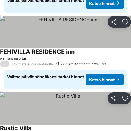
Valitse päivät nähdäksesi tarkat hinnat
Katso hinnat
Jaa
Li
FEHIVILLA RESIDENCE inn
Katso hinnat
Aamiaismajoitus
/
27.3 km kohteesta Keskusta
Luokitusta ei ole saatavilla
Valitse päivät nähdäksesi tarkat hinnat
Katso hinnat
Jaa
Li
Rustic Villa