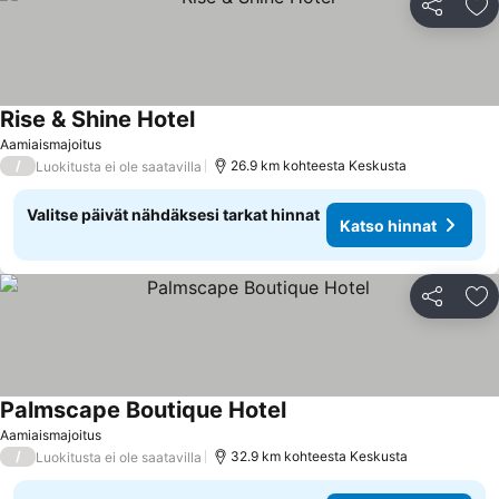
Jaa
Li
Rise & Shine Hotel
Katso hinnat
Aamiaismajoitus
/
26.9 km kohteesta Keskusta
Luokitusta ei ole saatavilla
Valitse päivät nähdäksesi tarkat hinnat
Katso hinnat
Jaa
Li
Palmscape Boutique Hotel
Katso hinnat
Aamiaismajoitus
/
32.9 km kohteesta Keskusta
Luokitusta ei ole saatavilla