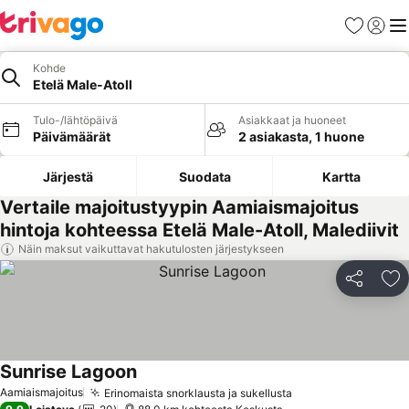
Suosikit
Kirjaud
Val
Kohde
Etelä Male-Atoll
Tulo-/lähtöpäivä
Asiakkaat ja huoneet
Päivämäärät
2 asiakasta, 1 huone
Järjestä
Suodata
Kartta
Vertaile majoitustyypin Aamiaismajoitus
hintoja kohteessa Etelä Male-Atoll, Malediivit
Näin maksut vaikuttavat hakutulosten järjestykseen
Jaa
Li
Sunrise Lagoon
Katso hinnat
Aamiaismajoitus
Erinomaista snorklausta ja sukellusta
Katso hinnat