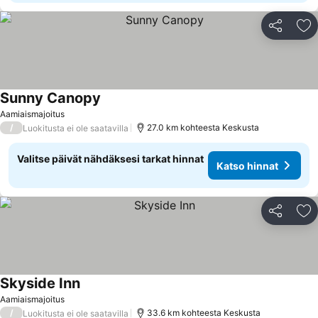
Jaa
Li
Sunny Canopy
Katso hinnat
Aamiaismajoitus
/
27.0 km kohteesta Keskusta
Luokitusta ei ole saatavilla
Valitse päivät nähdäksesi tarkat hinnat
Katso hinnat
Jaa
Li
Skyside Inn
Katso hinnat
Aamiaismajoitus
/
33.6 km kohteesta Keskusta
Luokitusta ei ole saatavilla