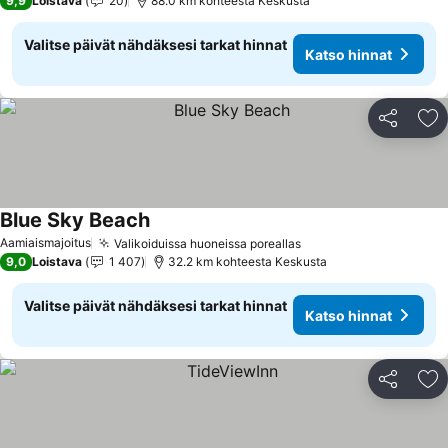
9,9
Loistava
20
88.0 km kohteesta Keskusta
Valitse päivät nähdäksesi tarkat hinnat
Katso hinnat
Jaa
Li
Blue Sky Beach
Katso hinnat
Aamiaismajoitus
Valikoiduissa huoneissa poreallas
Katso hinnat
9,0
Loistava
1 407
32.2 km kohteesta Keskusta
Valitse päivät nähdäksesi tarkat hinnat
Katso hinnat
Jaa
Li