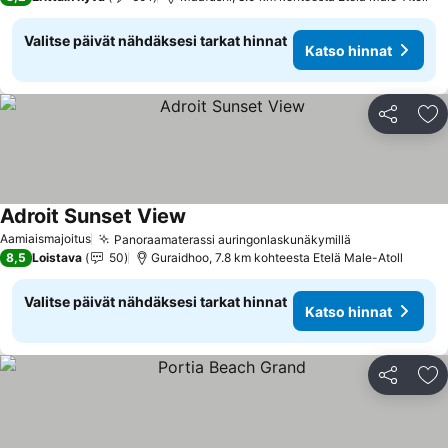
Valitse päivät nähdäksesi tarkat hinnat
Katso hinnat
Jaa
Li
Adroit Sunset View
Katso hinnat
Aamiaismajoitus
Panoraamaterassi auringonlaskunäkymillä
Katso hinnat
8,5
Loistava
50
Guraidhoo, 7.8 km kohteesta Etelä Male-Atoll
Valitse päivät nähdäksesi tarkat hinnat
Katso hinnat
Jaa
Li