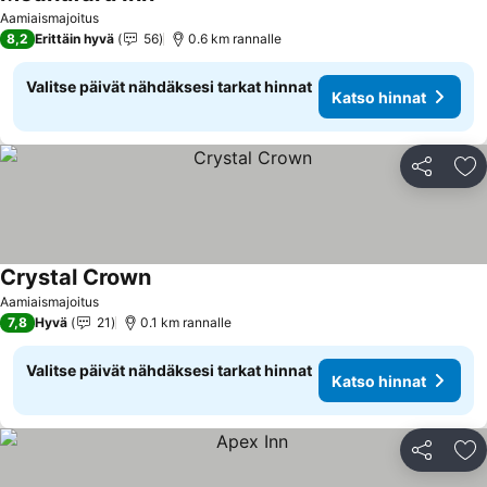
Katso hinnat
Aamiaismajoitus
8,2
Erittäin hyvä
56
0.6 km rannalle
Valitse päivät nähdäksesi tarkat hinnat
Katso hinnat
Jaa
Li
Crystal Crown
Katso hinnat
Aamiaismajoitus
7,8
Hyvä
21
0.1 km rannalle
Valitse päivät nähdäksesi tarkat hinnat
Katso hinnat
Jaa
Li