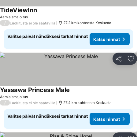
TideViewInn
Katso hinnat
Aamiaismajoitus
/
27.2 km kohteesta Keskusta
Luokitusta ei ole saatavilla
Valitse päivät nähdäksesi tarkat hinnat
Katso hinnat
Jaa
Li
Yassawa Princess Male
Katso hinnat
Aamiaismajoitus
/
27.4 km kohteesta Keskusta
Luokitusta ei ole saatavilla
Valitse päivät nähdäksesi tarkat hinnat
Katso hinnat