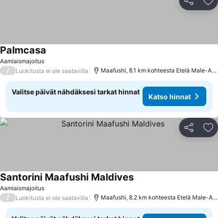
Jaa
Li
Palmcasa
Katso hinnat
Aamiaismajoitus
/
Maafushi, 8.1 km kohteesta Etelä Male-Atol
Luokitusta ei ole saatavilla
Valitse päivät nähdäksesi tarkat hinnat
Katso hinnat
Jaa
Li
Santorini Maafushi Maldives
Katso hinnat
Aamiaismajoitus
/
Maafushi, 8.2 km kohteesta Etelä Male-Ato
Luokitusta ei ole saatavilla