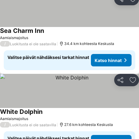
Jaa
Li
Sea Charm Inn
Katso hinnat
Aamiaismajoitus
/
34.4 km kohteesta Keskusta
Luokitusta ei ole saatavilla
Valitse päivät nähdäksesi tarkat hinnat
Katso hinnat
Jaa
Li
White Dolphin
Katso hinnat
Aamiaismajoitus
/
27.6 km kohteesta Keskusta
Luokitusta ei ole saatavilla
Valitse päivät nähdäksesi tarkat hinnat