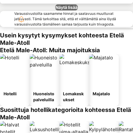
Näytä lisää
Varaussivustoilta saamamme hinnat ja saatavuus muuttuvat
jatkuvasti. Tämä tarkoittaa sitä, että et välttämättä aina löydä
varaussivustolta täsmälleen samaa tarjousta kuin trivagosta.
Usein kysytyt kysymykset kohteesta Etelä
Male-Atoll
Etelä Male-Atoll: Muita majoituksia
Hotelli
Huoneisto
Lomakesk
Majatalo
palveluilla
ukset
Suosittuja hotellikategorioita kohteessa Etelä
Male-Atoll