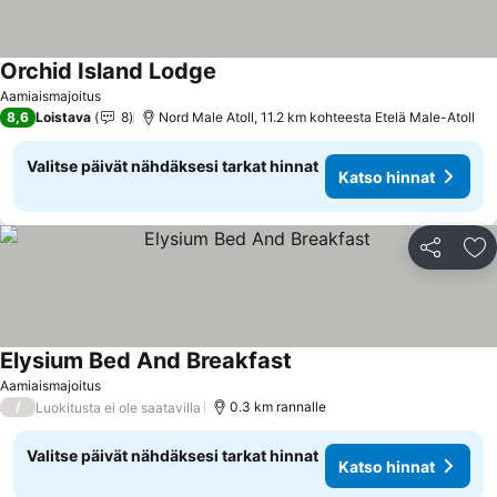
Orchid Island Lodge
Katso hinnat
Aamiaismajoitus
8,6
Loistava
8
Nord Male Atoll, 11.2 km kohteesta Etelä Male-Atoll
Valitse päivät nähdäksesi tarkat hinnat
Katso hinnat
Jaa
Li
Elysium Bed And Breakfast
Katso hinnat
Aamiaismajoitus
/
0.3 km rannalle
Luokitusta ei ole saatavilla
Valitse päivät nähdäksesi tarkat hinnat
Katso hinnat