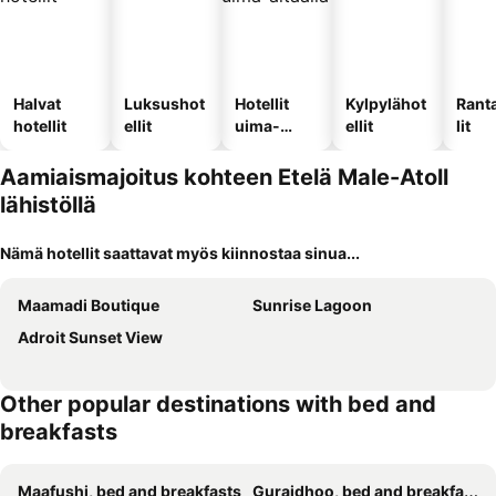
Halvat
Luksushot
Hotellit
Kylpylähot
Rant
hotellit
ellit
uima-
ellit
lit
altaalla
Aamiaismajoitus kohteen Etelä Male-Atoll
lähistöllä
Nämä hotellit saattavat myös kiinnostaa sinua...
Maamadi Boutique
Sunrise Lagoon
Adroit Sunset View
Other popular destinations with bed and
breakfasts
Maafushi, bed and breakfasts
Guraidhoo, bed and breakfasts