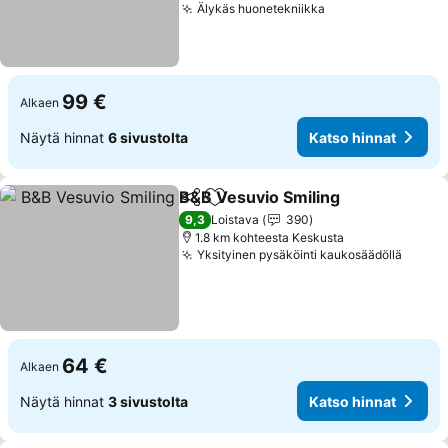
Älykäs huonetekniikka
99 €
Alkaen
Näytä hinnat
6 sivustolta
Katso hinnat
B&B Vesuvio Smiling
Jaa
Lisää suosikkeihin
9,3
Loistava
390
1.8 km kohteesta Keskusta
Yksityinen pysäköinti kaukosäädöllä
64 €
Alkaen
Näytä hinnat
3 sivustolta
Katso hinnat