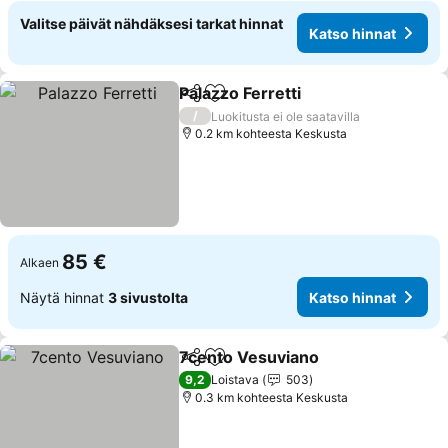
Valitse päivät nähdäksesi tarkat hinnat
Katso hinnat
Palazzo Ferretti
Jaa
Lisää suosikkeihin
/
Luokitusta ei ole saatavilla
0.2 km kohteesta Keskusta
85 €
Alkaen
Näytä hinnat
3 sivustolta
Katso hinnat
7cento Vesuviano
Jaa
Lisää suosikkeihin
9,2
Loistava
503
0.3 km kohteesta Keskusta