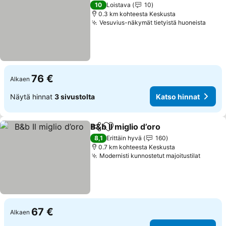
10
Loistava
10
0.3 km kohteesta Keskusta
Vesuvius-näkymät tietyistä huoneista
76 €
Alkaen
Näytä hinnat
3 sivustolta
Katso hinnat
B&b Il miglio d’oro
Jaa
Lisää suosikkeihin
8,1
Erittäin hyvä
160
0.7 km kohteesta Keskusta
Modernisti kunnostetut majoitustilat
67 €
Alkaen