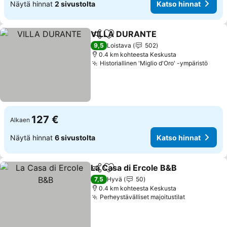
Näytä hinnat
2 sivustolta
Katso hinnat
VILLA DURANTE
Jaa
Lisää suosikkeihin
9,5
Loistava
502
0.4 km kohteesta Keskusta
Historiallinen 'Miglio d'Oro' -ympäristö
127 €
Alkaen
Näytä hinnat
6 sivustolta
Katso hinnat
La Casa di Ercole B&B
Jaa
Lisää suosikkeihin
7,5
Hyvä
50
0.4 km kohteesta Keskusta
Perheystävälliset majoitustilat