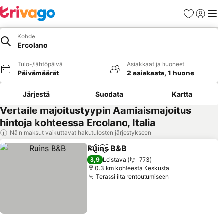
Suosikit
Kirjaud
Val
Kohde
Ercolano
Tulo-/lähtöpäivä
Asiakkaat ja huoneet
Päivämäärät
2 asiakasta, 1 huone
Järjestä
Suodata
Kartta
Vertaile majoitustyypin Aamiaismajoitus
hintoja kohteessa Ercolano, Italia
Näin maksut vaikuttavat hakutulosten järjestykseen
Ruins B&B
Jaa
Lisää suosikkeihin
8,9
Loistava
773
0.3 km kohteesta Keskusta
Terassi ilta rentoutumiseen