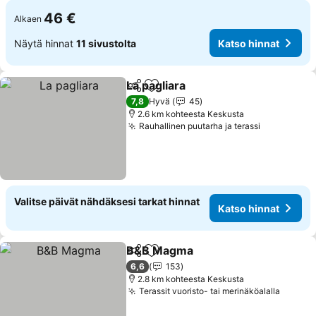
46 €
Alkaen
Näytä hinnat
11 sivustolta
Katso hinnat
La pagliara
Jaa
Lisää suosikkeihin
7,8
Hyvä
45
2.6 km kohteesta Keskusta
Rauhallinen puutarha ja terassi
Valitse päivät nähdäksesi tarkat hinnat
Katso hinnat
B&B Magma
Jaa
Lisää suosikkeihin
6,6
153
2.8 km kohteesta Keskusta
Terassit vuoristo- tai merinäköalalla