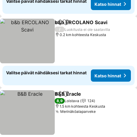
Valitse päivät nähdäksesi tarkat hinnat
Katso hinnat
b&b ERCOLANO Scavi
Jaa
Lisää suosikkeihin
/
Luokitusta ei ole saatavilla
0.2 km kohteesta Keskusta
Valitse päivät nähdäksesi tarkat hinnat
Katso hinnat
B&B Eracle
Jaa
Lisää suosikkeihin
8,9
Loistava
124
1.5 km kohteesta Keskusta
Merinäköalaparveke