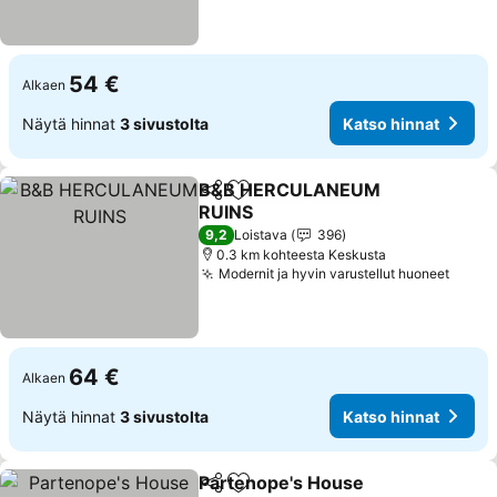
54 €
Alkaen
Näytä hinnat
3 sivustolta
Katso hinnat
B&B HERCULANEUM
Jaa
Lisää suosikkeihin
RUINS
9,2
Loistava
396
0.3 km kohteesta Keskusta
Modernit ja hyvin varustellut huoneet
64 €
Alkaen
Näytä hinnat
3 sivustolta
Katso hinnat
Partenope's House
Jaa
Lisää suosikkeihin