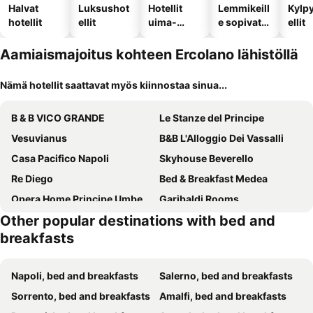
Halvat
Luksushot
Hotellit
Lemmikeill
Kylp
hotellit
ellit
uima-
e sopivat
ellit
altaalla
hotellit
Aamiaismajoitus kohteen Ercolano lähistöllä
Nämä hotellit saattavat myös kiinnostaa sinua...
B & B VICO GRANDE
Le Stanze del Principe
Vesuvianus
B&B L'Alloggio Dei Vassalli
Casa Pacifico Napoli
Skyhouse Beverello
Re Diego
Bed & Breakfast Medea
Opera Home Principe Umberto
Garibaldi Rooms
Other popular destinations with bed and
La Stella Di Napoli B&B
NeapolitanTrips Hotel
breakfasts
Sweet Sleep
terminal napoli
Viaggio a Napoli B&B
Affittacamere BLU STAR
Napoli, bed and breakfasts
Salerno, bed and breakfasts
Welmy Napoli
Spira Mirabilis Napoli
Sorrento, bed and breakfasts
Amalfi, bed and breakfasts
Napoli Suite
B&B Neapolis Bellini