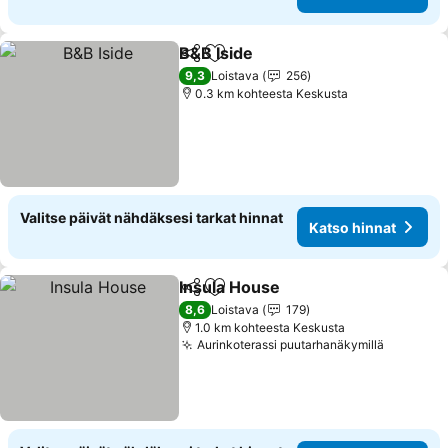
B&B Iside
Jaa
Lisää suosikkeihin
9,3
Loistava
256
0.3 km kohteesta Keskusta
Valitse päivät nähdäksesi tarkat hinnat
Katso hinnat
Insula House
Jaa
Lisää suosikkeihin
8,6
Loistava
179
1.0 km kohteesta Keskusta
Aurinkoterassi puutarhanäkymillä