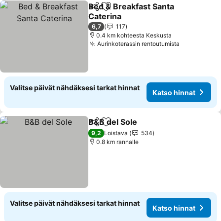
Bed & Breakfast Santa
Jaa
Lisää suosikkeihin
Caterina
6,7
117
0.4 km kohteesta Keskusta
Aurinkoterassin rentoutumista
Valitse päivät nähdäksesi tarkat hinnat
Katso hinnat
B&B del Sole
Jaa
Lisää suosikkeihin
9,2
Loistava
534
0.8 km rannalle
Valitse päivät nähdäksesi tarkat hinnat
Katso hinnat