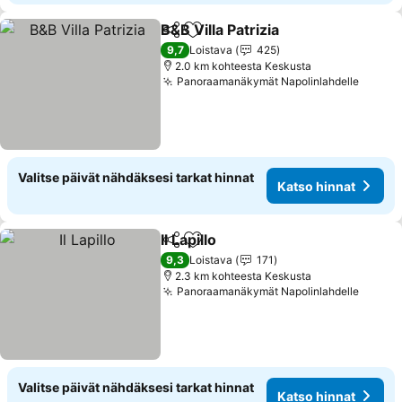
B&B Villa Patrizia
Jaa
Lisää suosikkeihin
9,7
Loistava
425
2.0 km kohteesta Keskusta
Panoraamanäkymät Napolinlahdelle
Valitse päivät nähdäksesi tarkat hinnat
Katso hinnat
Il Lapillo
Jaa
Lisää suosikkeihin
9,3
Loistava
171
2.3 km kohteesta Keskusta
Panoraamanäkymät Napolinlahdelle
Valitse päivät nähdäksesi tarkat hinnat
Katso hinnat