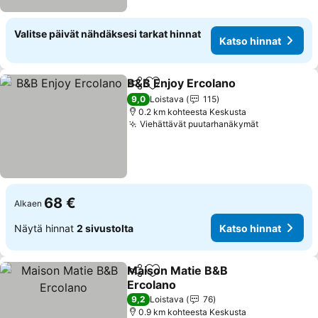
Valitse päivät nähdäksesi tarkat hinnat
Katso hinnat
B&B Enjoy Ercolano
Jaa
Lisää suosikkeihin
9,0
Loistava
115
0.2 km kohteesta Keskusta
Viehättävät puutarhanäkymät
68 €
Alkaen
Näytä hinnat
2 sivustolta
Katso hinnat
Maison Matie B&B
Jaa
Lisää suosikkeihin
Ercolano
9,2
Loistava
76
0.9 km kohteesta Keskusta