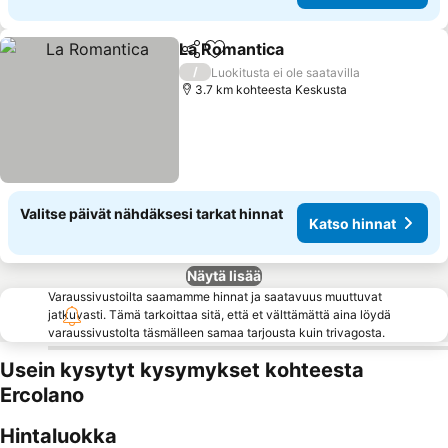
La Romantica
Jaa
Lisää suosikkeihin
/
Luokitusta ei ole saatavilla
3.7 km kohteesta Keskusta
Valitse päivät nähdäksesi tarkat hinnat
Katso hinnat
Näytä lisää
Varaussivustoilta saamamme hinnat ja saatavuus muuttuvat
jatkuvasti. Tämä tarkoittaa sitä, että et välttämättä aina löydä
varaussivustolta täsmälleen samaa tarjousta kuin trivagosta.
Usein kysytyt kysymykset kohteesta
Ercolano
Hintaluokka