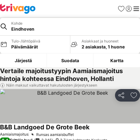
Suosikit
Kirjaud
Val
Kohde
Eindhoven
Tulo-/lähtöpäivä
Asiakkaat ja huoneet
Päivämäärät
2 asiakasta, 1 huone
Järjestä
Suodata
Kartta
Vertaile majoitustyypin Aamiaismajoitus
hintoja kohteessa Eindhoven, Hollanti
Näin maksut vaikuttavat hakutulosten järjestykseen
Jaa
Li
B&B Landgoed De Grote Beek
Aamiaismajoitus
Runsas aamiaisbuffet