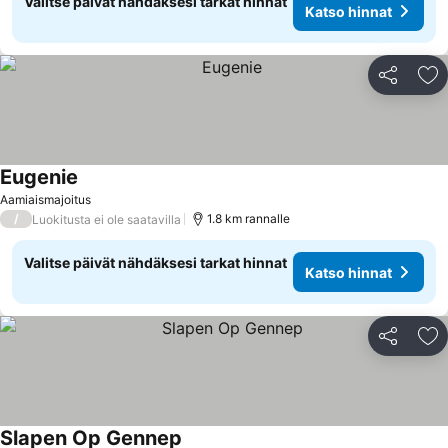
Valitse päivät nähdäksesi tarkat hinnat
Katso hinnat
Jaa
Li
Eugenie
Aamiaismajoitus
/
1.8 km rannalle
Luokitusta ei ole saatavilla
Valitse päivät nähdäksesi tarkat hinnat
Katso hinnat
Jaa
Li
Slapen Op Gennep