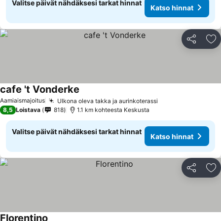
Valitse päivät nähdäksesi tarkat hinnat
Katso hinnat
Jaa
Li
cafe 't Vonderke
Aamiaismajoitus
Ulkona oleva takka ja aurinkoterassi
8,5
Loistava
818
1.1 km kohteesta Keskusta
Valitse päivät nähdäksesi tarkat hinnat
Katso hinnat
Jaa
Li
Florentino