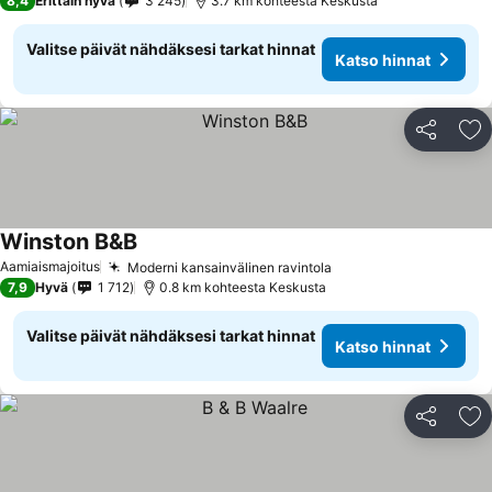
8,4
Erittäin hyvä
3 245
3.7 km kohteesta Keskusta
Valitse päivät nähdäksesi tarkat hinnat
Katso hinnat
Jaa
Li
Winston B&B
Aamiaismajoitus
Moderni kansainvälinen ravintola
7,9
Hyvä
1 712
0.8 km kohteesta Keskusta
Valitse päivät nähdäksesi tarkat hinnat
Katso hinnat
Jaa
Li