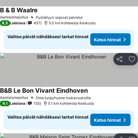
B & B Waalre
Aamiaismajoitus
Pyöräilyyn sopivat palvelut
8,5
Loistava
457
5.0 km kohteesta Keskusta
Valitse päivät nähdäksesi tarkat hinnat
Katso hinnat
Jaa
Li
B&B Le Bon Vivant Eindhoven
Aamiaismajoitus
Oma kylpyhuone mukavuuksilla
9,1
Loistava
155
5.1 km kohteesta Keskusta
Valitse päivät nähdäksesi tarkat hinnat
Katso hinnat