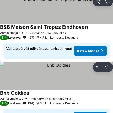
Jaa
Li
B&B Maison Saint Tropez Eindhoven
Aamiaismajoitus
Yksityinen ulkouima-allas
8,4
Loistava
467
4.7 km kohteesta Keskusta
Valitse päivät nähdäksesi tarkat hinnat
Katso hinnat
Jaa
Li
Bnb Goldies
Aamiaismajoitus
Oma parveke puistonäkymillä
9,0
Loistava
134
3.5 km kohteesta Keskusta