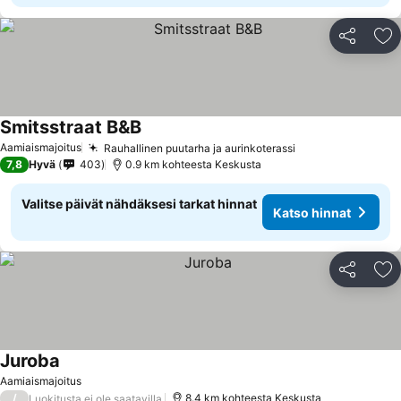
Jaa
Li
Smitsstraat B&B
Aamiaismajoitus
Rauhallinen puutarha ja aurinkoterassi
7,8
Hyvä
403
0.9 km kohteesta Keskusta
Valitse päivät nähdäksesi tarkat hinnat
Katso hinnat
Jaa
Li
Juroba
Aamiaismajoitus
/
8.4 km kohteesta Keskusta
Luokitusta ei ole saatavilla