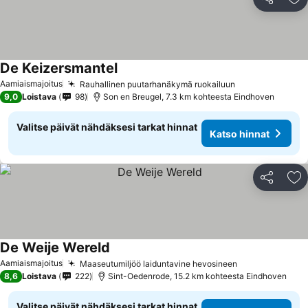
Jaa
Li
De Keizersmantel
Aamiaismajoitus
Rauhallinen puutarhanäkymä ruokailuun
9,0
Loistava
98
Son en Breugel, 7.3 km kohteesta Eindhoven
Valitse päivät nähdäksesi tarkat hinnat
Katso hinnat
Jaa
Li
De Weije Wereld
Aamiaismajoitus
Maaseutumiljöö laiduntavine hevosineen
8,6
Loistava
222
Sint-Oedenrode, 15.2 km kohteesta Eindhoven
Valitse päivät nähdäksesi tarkat hinnat