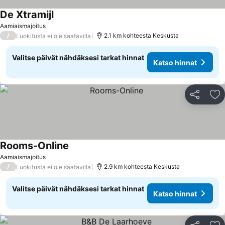
De Xtramijl
Aamiaismajoitus
/
2.1 km kohteesta Keskusta
Luokitusta ei ole saatavilla
Valitse päivät nähdäksesi tarkat hinnat
Katso hinnat
Jaa
Li
Rooms-Online
Aamiaismajoitus
/
2.9 km kohteesta Keskusta
Luokitusta ei ole saatavilla
Valitse päivät nähdäksesi tarkat hinnat
Katso hinnat