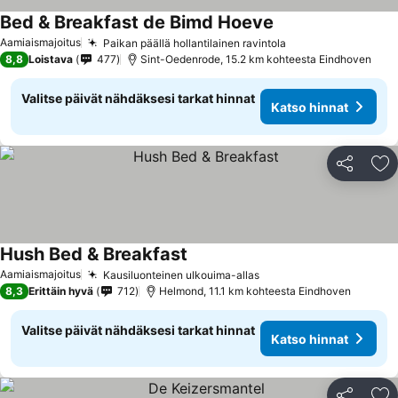
Bed & Breakfast de Bimd Hoeve
Aamiaismajoitus
Paikan päällä hollantilainen ravintola
8,8
Loistava
477
Sint-Oedenrode, 15.2 km kohteesta Eindhoven
Valitse päivät nähdäksesi tarkat hinnat
Katso hinnat
Jaa
Li
Hush Bed & Breakfast
Aamiaismajoitus
Kausiluonteinen ulkouima-allas
8,3
Erittäin hyvä
712
Helmond, 11.1 km kohteesta Eindhoven
Valitse päivät nähdäksesi tarkat hinnat
Katso hinnat