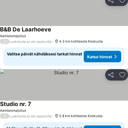
Jaa
Li
B&B De Laarhoeve
Aamiaismajoitus
/
4.3 km kohteesta Keskusta
Luokitusta ei ole saatavilla
Valitse päivät nähdäksesi tarkat hinnat
Katso hinnat
Jaa
Li
Studio nr. 7
Aamiaismajoitus
/
0.8 km kohteesta Keskusta
Luokitusta ei ole saatavilla