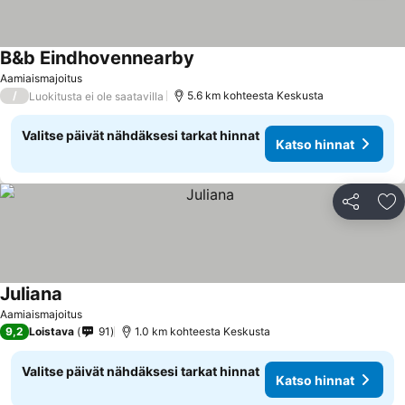
B&b Eindhovennearby
Aamiaismajoitus
/
5.6 km kohteesta Keskusta
Luokitusta ei ole saatavilla
Valitse päivät nähdäksesi tarkat hinnat
Katso hinnat
Jaa
Li
Juliana
Aamiaismajoitus
9,2
Loistava
91
1.0 km kohteesta Keskusta
Valitse päivät nähdäksesi tarkat hinnat
Katso hinnat