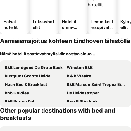
Halvat
Luksushot
Hotellit
Lemmikeill
Kylp
hotellit
ellit
uima-
e sopivat
ellit
altaalla
hotellit
Aamiaismajoitus kohteen Eindhoven lähistöllä
Nämä hotellit saattavat myös kiinnostaa sinua...
B&B Landgoed De Grote Beek
Winston B&B
Rustpunt Groote Heide
B & B Waalre
Hush Bed & Breakfast
B&B Maison Saint Tropez Eindhoven
Bnb Goldies
De Heidestroper
B&B Bos en Dal
B en B Stipdonk
Other popular destinations with bed and
De Weije Wereld
B&B Hoeve Nijssen
breakfasts