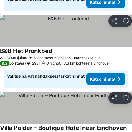
Katso hinnat
Jaa
Li
B&B Het Pronkbed
Aamiaismajoitus
Viehättävät huoneet puutarhanäköalalla
9,2
Loistava
298
Oirschot, 13.3 km kohteesta Eindhoven
Valitse päivät nähdäksesi tarkat hinnat
Katso hinnat
Jaa
Li
Villa Polder – Boutique Hotel near Eindhoven