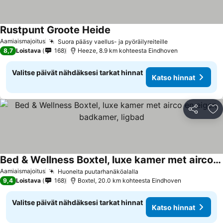
Rustpunt Groote Heide
Aamiaismajoitus
Suora pääsy vaellus- ja pyöräilyreiteille
8,7
Loistava
168
Heeze, 8.9 km kohteesta Eindhoven
Valitse päivät nähdäksesi tarkat hinnat
Katso hinnat
Jaa
Li
Bed & Wellness Boxtel, luxe kamer met airco en eigen badkamer, ligbad
Aamiaismajoitus
Huoneita puutarhanäköalalla
9,4
Loistava
168
Boxtel, 20.0 km kohteesta Eindhoven
Valitse päivät nähdäksesi tarkat hinnat
Katso hinnat