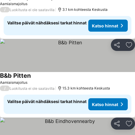
Aamiaismajoitus
/
3.1 km kohteesta Keskusta
Luokitusta ei ole saatavilla
Valitse päivät nähdäksesi tarkat hinnat
Katso hinnat
Jaa
Li
B&b Pitten
Aamiaismajoitus
/
15.3 km kohteesta Keskusta
Luokitusta ei ole saatavilla
Valitse päivät nähdäksesi tarkat hinnat
Katso hinnat
Jaa
Li