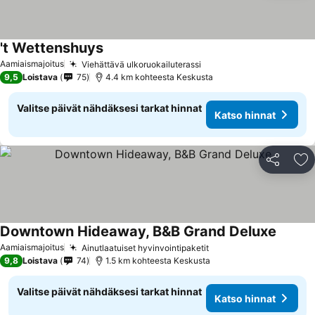
't Wettenshuys
Aamiaismajoitus
Viehättävä ulkoruokailuterassi
9,5
Loistava
75
4.4 km kohteesta Keskusta
Valitse päivät nähdäksesi tarkat hinnat
Katso hinnat
Jaa
Li
Downtown Hideaway, B&B Grand Deluxe
Aamiaismajoitus
Ainutlaatuiset hyvinvointipaketit
9,8
Loistava
74
1.5 km kohteesta Keskusta
Valitse päivät nähdäksesi tarkat hinnat
Katso hinnat