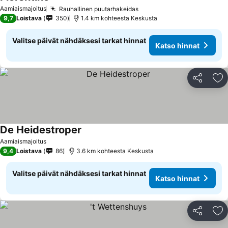
Aamiaismajoitus
Rauhallinen puutarhakeidas
9,7
Loistava
350
1.4 km kohteesta Keskusta
Valitse päivät nähdäksesi tarkat hinnat
Katso hinnat
Jaa
Li
De Heidestroper
Aamiaismajoitus
9,4
Loistava
86
3.6 km kohteesta Keskusta
Valitse päivät nähdäksesi tarkat hinnat
Katso hinnat
Jaa
Li