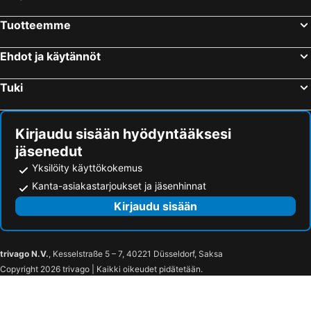
Beringen, bed and breakfasts
Hilvarenbeek, bed and breakfasts
Tuotteemme
Molenhoek, bed and breakfasts
Gemert-Bakel, bed and breakfasts
Ehdot ja käytännöt
Wellerlooi, bed and breakfasts
Bocholt, bed and breakfasts
Kerkdriel, bed and breakfasts
Tessenderlo, bed and breakfasts
Tuki
Boekel, bed and breakfasts
Someren, bed and breakfasts
Oud-Turnhout, bed and breakfasts
Tiel, bed and breakfasts
Kirjaudu sisään hyödyntääksesi
jäsenedut
Yksilöity käyttökokemus
Kanta-asiakastarjoukset ja jäsenhinnat
Kirjaudu sisään
trivago N.V.
, Kesselstraße 5 – 7, 40221 Düsseldorf, Saksa
Copyright 2026 trivago | Kaikki oikeudet pidätetään.