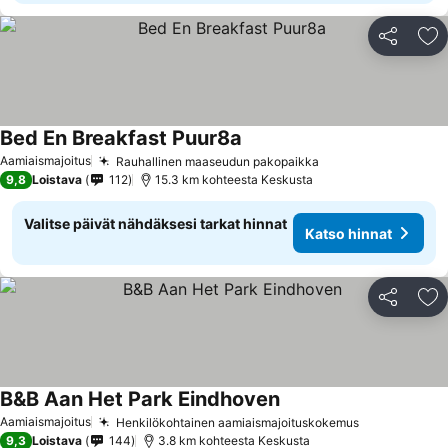
Jaa
Li
Bed En Breakfast Puur8a
Aamiaismajoitus
Rauhallinen maaseudun pakopaikka
9,8
Loistava
112
15.3 km kohteesta Keskusta
Valitse päivät nähdäksesi tarkat hinnat
Katso hinnat
Jaa
Li
B&B Aan Het Park Eindhoven
Aamiaismajoitus
Henkilökohtainen aamiaismajoituskokemus
9,3
Loistava
144
3.8 km kohteesta Keskusta