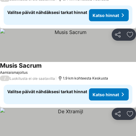
Valitse päivät nähdäksesi tarkat hinnat
Katso hinnat
Jaa
Li
Musis Sacrum
Aamiaismajoitus
/
1.9 km kohteesta Keskusta
Luokitusta ei ole saatavilla
Valitse päivät nähdäksesi tarkat hinnat
Katso hinnat
Jaa
Li