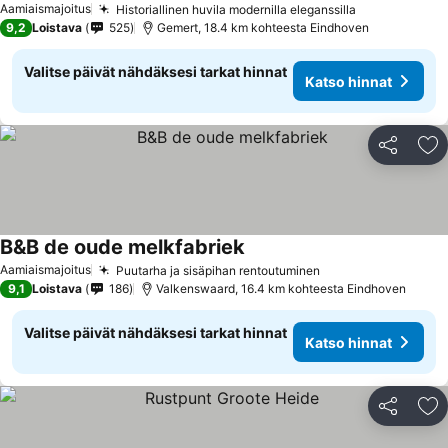
Aamiaismajoitus
Historiallinen huvila modernilla eleganssilla
9,2
Loistava
525
Gemert, 18.4 km kohteesta Eindhoven
Valitse päivät nähdäksesi tarkat hinnat
Katso hinnat
Jaa
Li
B&B de oude melkfabriek
Aamiaismajoitus
Puutarha ja sisäpihan rentoutuminen
9,1
Loistava
186
Valkenswaard, 16.4 km kohteesta Eindhoven
Valitse päivät nähdäksesi tarkat hinnat
Katso hinnat
Jaa
Li