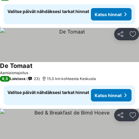
Valitse päivät nähdäksesi tarkat hinnat
Katso hinnat
Jaa
Li
De Tomaat
Aamiaismajoitus
9,5
Loistava
23
15.0 km kohteesta Keskusta
Valitse päivät nähdäksesi tarkat hinnat
Katso hinnat
Jaa
Li