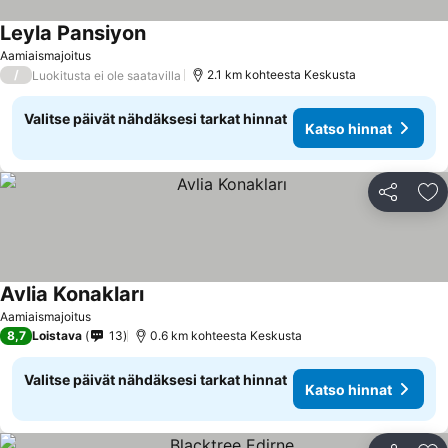
Leyla Pansiyon
Aamiaismajoitus
/
2.1 km kohteesta Keskusta
Luokitusta ei ole saatavilla
Valitse päivät nähdäksesi tarkat hinnat
Katso hinnat
Jaa
Li
Avlia Konakları
Aamiaismajoitus
8,7
Loistava
13
0.6 km kohteesta Keskusta
Valitse päivät nähdäksesi tarkat hinnat
Katso hinnat