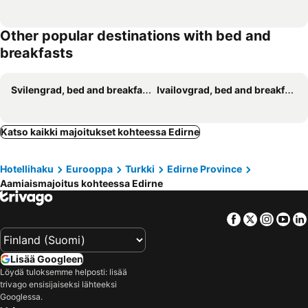
Other popular destinations with bed and
breakfasts
Svilengrad, bed and breakfasts
Ivailovgrad, bed and breakfasts
Katso kaikki majoitukset kohteessa Edirne
Hotellihaku
Eurooppa
Turkki
Edirne Province
Aamiaismajoitus kohteessa Edirne
Facebook
Twitter
Insta
Yo
Lisää Googleen
Löydä tuloksemme helposti: lisää
trivago ensisijaiseksi lähteeksi
Googlessa.