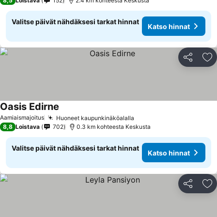
8,5
Loistava
152
2.4 km kohteesta Keskusta
Valitse päivät nähdäksesi tarkat hinnat
Katso hinnat
Jaa
Li
Oasis Edirne
Aamiaismajoitus
Huoneet kaupunkinäköalalla
8,8
Loistava
702
0.3 km kohteesta Keskusta
Valitse päivät nähdäksesi tarkat hinnat
Katso hinnat
Jaa
Li