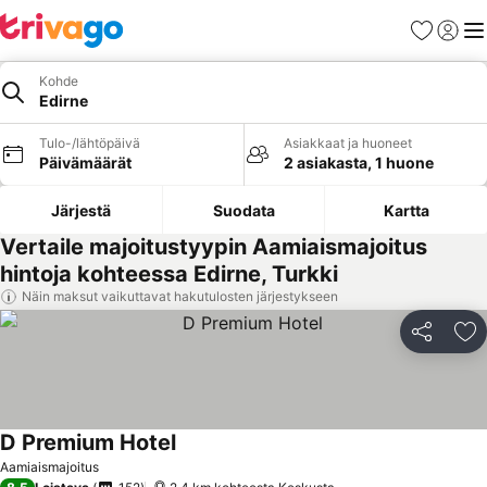
Suosikit
Kirjaud
Val
Kohde
Edirne
Tulo-/lähtöpäivä
Asiakkaat ja huoneet
Päivämäärät
2 asiakasta, 1 huone
Järjestä
Suodata
Kartta
Vertaile majoitustyypin Aamiaismajoitus
hintoja kohteessa Edirne, Turkki
Näin maksut vaikuttavat hakutulosten järjestykseen
Jaa
Li
D Premium Hotel
Aamiaismajoitus