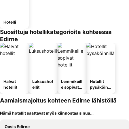
Hotelli
Suosittuja hotellikategorioita kohteessa
Edirne
Halvat
Luksushot
Lemmikeill
Hotellit
hotellit
ellit
e sopivat
pysäköinni
hotellit
llä
Aamiaismajoitus kohteen Edirne lähistöllä
Nämä hotellit saattavat myös kiinnostaa sinua...
Oasis Edirne