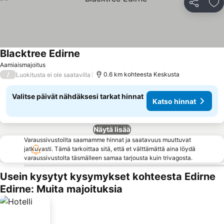
Jaa
Li
Blacktree Edirne
Aamiaismajoitus
/
0.6 km kohteesta Keskusta
Luokitusta ei ole saatavilla
Valitse päivät nähdäksesi tarkat hinnat
Katso hinnat
Näytä lisää
Varaussivustoilta saamamme hinnat ja saatavuus muuttuvat
jatkuvasti. Tämä tarkoittaa sitä, että et välttämättä aina löydä
varaussivustolta täsmälleen samaa tarjousta kuin trivagosta.
Usein kysytyt kysymykset kohteesta Edirne
Edirne: Muita majoituksia