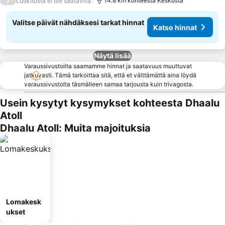
/
14.8 km kohteesta Keskusta
Luokitusta ei ole saatavilla
Valitse päivät nähdäksesi tarkat hinnat
Katso hinnat
Näytä lisää
Varaussivustoilta saamamme hinnat ja saatavuus muuttuvat
jatkuvasti. Tämä tarkoittaa sitä, että et välttämättä aina löydä
varaussivustolta täsmälleen samaa tarjousta kuin trivagosta.
Usein kysytyt kysymykset kohteesta Dhaalu
Atoll
Dhaalu Atoll: Muita majoituksia
Lomakesk
ukset