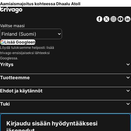
Aamiaismajoitus kohteessa Dhaalu Atoll
Facebook
Twitter
Insta
Yo
Valitse maasi
Lisää Googleen
Löydä tuloksemme helposti: lisää
trivago ensisijaiseksi lähteeksi
Googlessa.
Yritys
Tuotteemme
Ehdot ja käytännöt
Tuki
Kirjaudu sisään hyödyntääksesi
jäsenedut