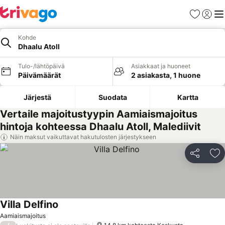
Suosikit
Kirjaud
Val
Kohde
Dhaalu Atoll
Tulo-/lähtöpäivä
Asiakkaat ja huoneet
Päivämäärät
2 asiakasta, 1 huone
Järjestä
Suodata
Kartta
Vertaile majoitustyypin Aamiaismajoitus
hintoja kohteessa Dhaalu Atoll, Malediivit
Näin maksut vaikuttavat hakutulosten järjestykseen
Jaa
Li
Villa Delfino
Aamiaismajoitus