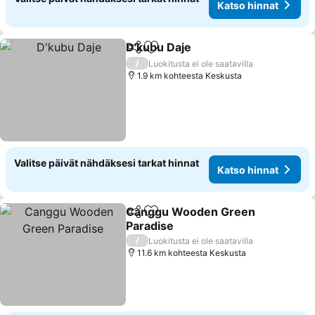
Katso hinnat
D'kubu Daje
Jaa
Lisää suosikkeihin
/
Luokitusta ei ole saatavilla
1.9 km kohteesta Keskusta
Valitse päivät nähdäksesi tarkat hinnat
Katso hinnat
Canggu Wooden Green
Jaa
Lisää suosikkeihin
Paradise
/
Luokitusta ei ole saatavilla
11.6 km kohteesta Keskusta