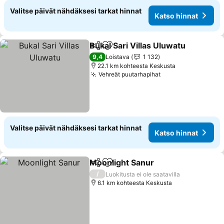
Valitse päivät nähdäksesi tarkat hinnat
Katso hinnat
Bukal Sari Villas Uluwatu
Jaa
Lisää suosikkeihin
9,4
Loistava
1 132
22.1 km kohteesta Keskusta
Vehreät puutarhapihat
Valitse päivät nähdäksesi tarkat hinnat
Katso hinnat
Moonlight Sanur
Jaa
Lisää suosikkeihin
/
Luokitusta ei ole saatavilla
6.1 km kohteesta Keskusta