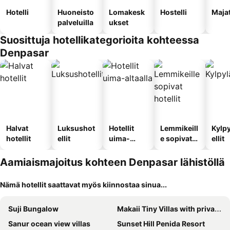
Hotelli
Huoneisto
Lomakesk
Hostelli
Maja
palveluilla
ukset
Suosittuja hotellikategorioita kohteessa
Denpasar
Halvat
Luksushot
Hotellit
Lemmikeill
Kylp
hotellit
ellit
uima-
e sopivat
ellit
altaalla
hotellit
Aamiaismajoitus kohteen Denpasar lähistöllä
Nämä hotellit saattavat myös kiinnostaa sinua...
Suji Bungalow
Makaii Tiny Villas with private pools
Sanur ocean view villas
Sunset Hill Penida Resort