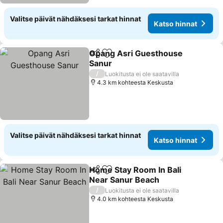
Valitse päivät nähdäksesi tarkat hinnat
Katso hinnat
Opang Asri Guesthouse
Jaa
Lisää suosikkeihin
Sanur
/
Luokitusta ei ole saatavilla
4.3 km kohteesta Keskusta
Valitse päivät nähdäksesi tarkat hinnat
Katso hinnat
Home Stay Room In Bali
Jaa
Lisää suosikkeihin
Near Sanur Beach
/
Luokitusta ei ole saatavilla
4.0 km kohteesta Keskusta