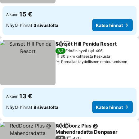
15 €
Alkaen
Näytä hinnat
3 sivustolta
Katso hinnat
Sunset Hill Penida Resort
Jaa
Lisää suosikkeihin
8,2
Erittäin hyvä
496
30.8 km kohteesta Keskusta
Poreallas täydelliseen rentoutumiseen
13 €
Alkaen
Näytä hinnat
8 sivustolta
Katso hinnat
RedDoorz Plus @
Jaa
Lisää suosikkeihin
Mahendradatta Denpasar
7,0
421