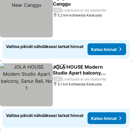
Jaa
Lisää suosikkeihin
Canggu
/
Luokitusta ei ole saatavilla
5.2 km kohteesta Keskusta
Valitse päivät nähdäksesi tarkat hinnat
Katso hinnat
JOLA HOUSE Modern
Jaa
Lisää suosikkeihin
Studio Apart balcony,
Sanur Bali, No 1
/
Luokitusta ei ole saatavilla
3.1 km kohteesta Keskusta
Valitse päivät nähdäksesi tarkat hinnat
Katso hinnat