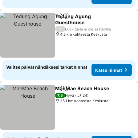
Tedung Agung
Jaa
Lisää suosikkeihin
Guesthouse
/
Luokitusta ei ole saatavilla
4.2 km kohteesta Keskusta
Valitse päivät nähdäksesi tarkat hinnat
Katso hinnat
MaeMae Beach House
Jaa
Lisää suosikkeihin
7,5
Hyvä
24
35.1 km kohteesta Keskusta