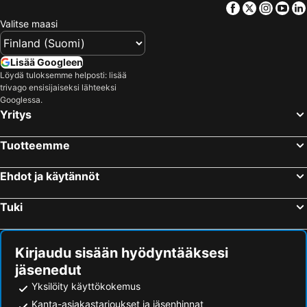
Facebook
Twitter
Insta
Yo
Padang Bai, bed and breakfasts
Baturiti, bed and breakfasts
Valitse maasi
Semarapura, bed and breakfasts
Mengwi, bed and breakfasts
Lisää Googleen
Löydä tuloksemme helposti: lisää
trivago ensisijaiseksi lähteeksi
Googlessa.
Yritys
Tuotteemme
Ehdot ja käytännöt
Tuki
Kirjaudu sisään hyödyntääksesi
jäsenedut
Yksilöity käyttökokemus
Kanta-asiakastarjoukset ja jäsenhinnat