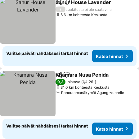
Sanur House Lavender
Jaa
Lisää suosikkeihin
/
Luokitusta ei ole saatavilla
6.6 km kohteesta Keskusta
Valitse päivät nähdäksesi tarkat hinnat
Katso hinnat
Khamara Nusa Penida
Jaa
Lisää suosikkeihin
9,3
Loistava
261
31.0 km kohteesta Keskusta
Panoraamanäkymät Agung-vuorelle
Valitse päivät nähdäksesi tarkat hinnat
Katso hinnat