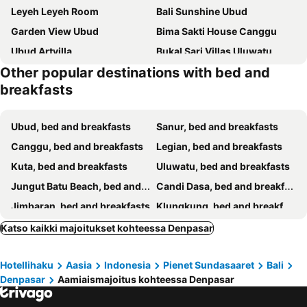
Leyeh Leyeh Room
Bali Sunshine Ubud
Garden View Ubud
Bima Sakti House Canggu
Ubud Artvilla
Bukal Sari Villas Uluwatu
Other popular destinations with bed and
Tropical Bali Hotel
Kayu Sugih Palace
breakfasts
Villa Wantilan Putih
Jepun BnB Bali
Gelatik Bed And Breakfast
Adys Inn
Ubud, bed and breakfasts
Sanur, bed and breakfasts
Exotica Bali Villa Bed and Breakfast
Canggu HBD
Canggu, bed and breakfasts
Legian, bed and breakfasts
Canggu Village
Echoland Bed & Breakfast
Kuta, bed and breakfasts
Uluwatu, bed and breakfasts
Lumeria Yoga
Wahwik's House
Jungut Batu Beach, bed and breakfasts
Candi Dasa, bed and breakfasts
Jati Home Stay
Ganesha Ubud Inn
Jimbaran, bed and breakfasts
Klungkung, bed and breakfasts
Indraprastha 2 Bungalow
Arjuna Homestay Ubud
Seminyak, bed and breakfasts
Gianyar, bed and breakfasts
Katso kaikki majoitukset kohteessa Denpasar
Arjuna Homestay Ubud
Eden House Ubud
Ungasan, bed and breakfasts
Badung, bed and breakfasts
Joyously Raw Villas - Free Room Upgrade Subject to Availability
Kedonganan Beach Villa
Hotellihaku
Aasia
Indonesia
Pienet Sundasaaret
Bali
Mushroom Bay, bed and breakfasts
Nusa Dua, bed and breakfasts
Milo's Home
Willy Homestay
Denpasar
Aamiaismajoitus kohteessa Denpasar
Bangli, bed and breakfasts
Tabanan, bed and breakfasts
Taman Asih Bingin Homestay
Kintamani, bed and breakfasts
Tanjung Benoa, bed and breakfasts