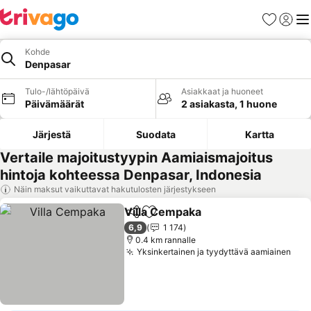
Suosikit
Kirjaud
Val
Kohde
Denpasar
Tulo-/lähtöpäivä
Asiakkaat ja huoneet
Päivämäärät
2 asiakasta, 1 huone
Järjestä
Suodata
Kartta
Vertaile majoitustyypin Aamiaismajoitus
hintoja kohteessa Denpasar, Indonesia
Näin maksut vaikuttavat hakutulosten järjestykseen
Villa Cempaka
Jaa
Lisää suosikkeihin
6,9
1 174
0.4 km rannalle
Yksinkertainen ja tyydyttävä aamiainen