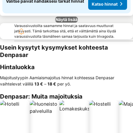
Valitse päivät nähdäksesi tarkat hinnat
Katso hinnat
Näytä lisää
Varaussivustoilta saamamme hinnat ja saatavuus muuttuvat
jatkuvasti. Tämä tarkoittaa sitä, että et välttämättä aina löydä
varaussivustolta täsmälleen samaa tarjousta kuin trivagosta.
Usein kysytyt kysymykset kohteesta
Denpasar
Hintaluokka
Majoitustyypin Aamiaismajoitus hinnat kohteessa Denpasar
vaihtelevat välillä
‎13 €
–
‎18 €
per yö.
Denpasar: Muita majoituksia