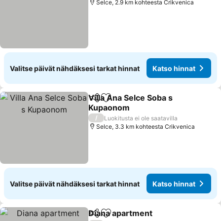
Selce, 2.9 km kohteesta Crikvenica
Valitse päivät nähdäksesi tarkat hinnat
Katso hinnat
Villa Ana Selce Soba s
Jaa
Lisää suosikkeihin
Kupaonom
Katso hinnat
/
Luokitusta ei ole saatavilla
Selce, 3.3 km kohteesta Crikvenica
Valitse päivät nähdäksesi tarkat hinnat
Katso hinnat
Diana apartment
Jaa
Lisää suosikkeihin
Katso hin