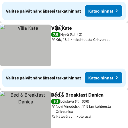
Valitse päivät nähdäksesi tarkat hinnat
Katso hinnat
Villa Kate
Jaa
Lisää suosikkeihin
Katso hinnat
7,9
Hyvä
43
Krk, 18.4 km kohteesta Crikvenica
Valitse päivät nähdäksesi tarkat hinnat
Katso hinnat
Bed & Breakfast Danica
Jaa
Lisää suosikkeihin
Ka
9,1
Loistava
636
Novi Vinodolski, 11.9 km kohteesta
Crikvenica
Kätevä aurinkoterassi
Katso hinnat