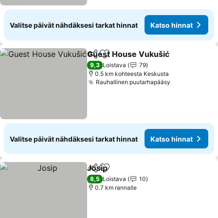
Valitse päivät nähdäksesi tarkat hinnat
Katso hinnat
Guest House Vukušić
Jaa
Lisää suosikkeihin
Kats
9,3
Loistava
79
0.5 km kohteesta Keskusta
Rauhallinen puutarhapääsy
Katso hinnat
Valitse päivät nähdäksesi tarkat hinnat
Katso hinnat
Josip
Jaa
Lisää suosikkeihin
Katso hinnat
8,5
Loistava
10
0.7 km rannalle