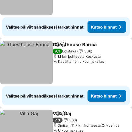
Valitse päivät nähdäksesi tarkat hinnat
Katso hinnat
Guesthouse Barica
Jaa
Lisää suosikkeihin
Katso h
9,3
Loistava
336
1.1 km kohteesta Keskusta
Kausittainen ulkouima-allas
Katso hinnat
Valitse päivät nähdäksesi tarkat hinnat
Katso hinnat
Villa Gaj
Jaa
Lisää suosikkeihin
Katso hinnat
7,3
368
Omišalj, 11.7 km kohteesta Crikvenica
Ulkouima-allas
Katso hinnat