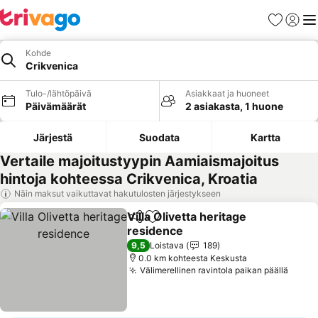
Suosikit
Kirjaud
Val
Kohde
Crikvenica
Tulo-/lähtöpäivä
Asiakkaat ja huoneet
Päivämäärät
2 asiakasta, 1 huone
Järjestä
Suodata
Kartta
Vertaile majoitustyypin Aamiaismajoitus
hintoja kohteessa Crikvenica, Kroatia
Näin maksut vaikuttavat hakutulosten järjestykseen
Villa Olivetta heritage
Jaa
Lisää suosikkeihin
residence
Katso hinnat
9,5
Loistava
189
0.0 km kohteesta Keskusta
Välimerellinen ravintola paikan päällä
Katso