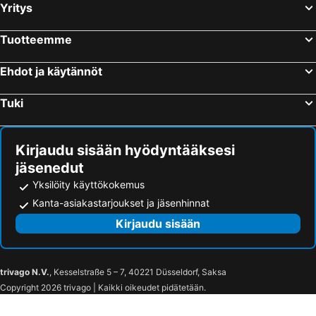
Yritys
Delnice, bed and breakfasts
Kraljevica, bed and breakfasts
Tuotteemme
Ehdot ja käytännöt
Tuki
Kirjaudu sisään hyödyntääksesi
jäsenedut
Yksilöity käyttökokemus
Kanta-asiakastarjoukset ja jäsenhinnat
Kirjaudu sisään
trivago N.V.
, Kesselstraße 5 – 7, 40221 Düsseldorf, Saksa
Copyright 2026 trivago | Kaikki oikeudet pidätetään.