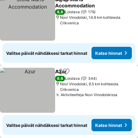
Jaa
Lisää suosikkeihin
Accommodation
Katso hinnat
8,8
Loistava
179
Novi Vinodolski, 14.6 km kohteesta
Crikvenica
Valitse päivät nähdäksesi tarkat hinnat
Katso hinnat
Azur
Jaa
Lisää suosikkeihin
Katso hinnat
9,8
Loistava
344
Novi Vinodolski, 9.5 km kohteesta
Crikvenica
Aktiviteetteja Novi Vinodolskissa
Katso hi
Valitse päivät nähdäksesi tarkat hinnat
Katso hinnat