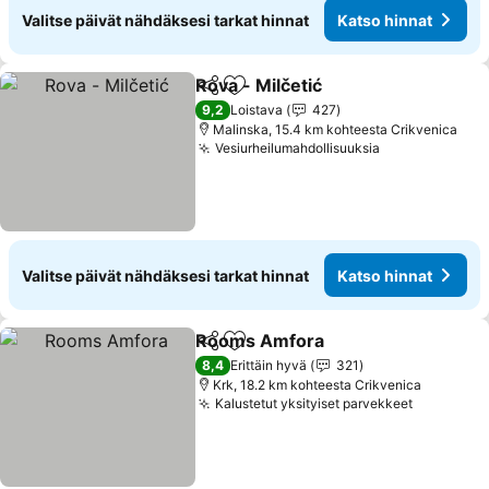
Valitse päivät nähdäksesi tarkat hinnat
Katso hinnat
Rova - Milčetić
Jaa
Lisää suosikkeihin
Katso hinna
9,2
Loistava
427
Malinska, 15.4 km kohteesta Crikvenica
Vesiurheilumahdollisuuksia
Katso hinnat
Valitse päivät nähdäksesi tarkat hinnat
Katso hinnat
Rooms Amfora
Jaa
Lisää suosikkeihin
Katso hinna
8,4
Erittäin hyvä
321
Krk, 18.2 km kohteesta Crikvenica
Kalustetut yksityiset parvekkeet
Katso hin