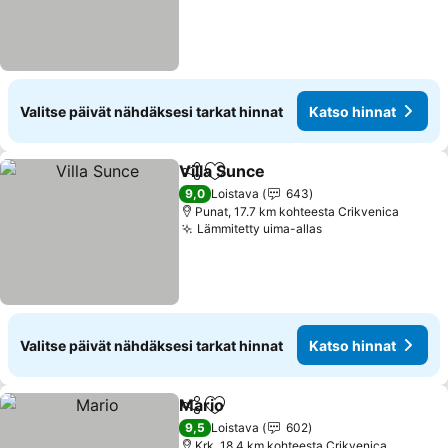
Valitse päivät nähdäksesi tarkat hinnat
Katso hinnat
Villa Sunce
Jaa
Lisää suosikkeihin
Katso hinnat
9,0
Loistava
643
Punat, 17.7 km kohteesta Crikvenica
Lämmitetty uima-allas
Katso hinnat
Valitse päivät nähdäksesi tarkat hinnat
Katso hinnat
Mario
Jaa
Lisää suosikkeihin
Katso hinnat
9,5
Loistava
602
Krk, 18.4 km kohteesta Crikvenica