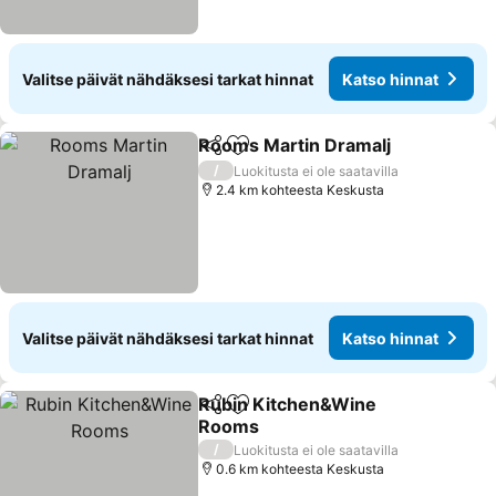
Valitse päivät nähdäksesi tarkat hinnat
Katso hinnat
Rooms Martin Dramalj
Jaa
Lisää suosikkeihin
Kats
/
Luokitusta ei ole saatavilla
2.4 km kohteesta Keskusta
Valitse päivät nähdäksesi tarkat hinnat
Katso hinnat
Rubin Kitchen&Wine
Jaa
Lisää suosikkeihin
Rooms
Katso hinnat
/
Luokitusta ei ole saatavilla
0.6 km kohteesta Keskusta