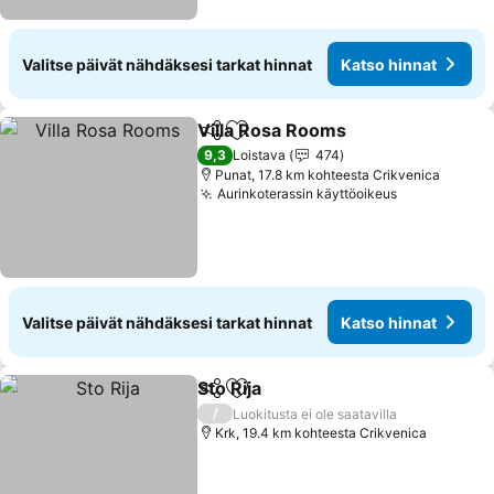
Valitse päivät nähdäksesi tarkat hinnat
Katso hinnat
Villa Rosa Rooms
Jaa
Lisää suosikkeihin
Katso hin
9,3
Loistava
474
Punat, 17.8 km kohteesta Crikvenica
Aurinkoterassin käyttöoikeus
Katso hinna
Valitse päivät nähdäksesi tarkat hinnat
Katso hinnat
Sto Rija
Jaa
Lisää suosikkeihin
Katso hinnat
/
Luokitusta ei ole saatavilla
Krk, 19.4 km kohteesta Crikvenica