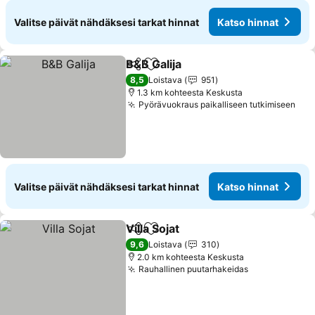
Valitse päivät nähdäksesi tarkat hinnat
Katso hinnat
B&B Galija
Jaa
Lisää suosikkeihin
Katso hinnat
8,5
Loistava
951
1.3 km kohteesta Keskusta
Pyörävuokraus paikalliseen tutkimiseen
Kat
Valitse päivät nähdäksesi tarkat hinnat
Katso hinnat
Villa Sojat
Jaa
Lisää suosikkeihin
Katso hinnat
9,6
Loistava
310
2.0 km kohteesta Keskusta
Rauhallinen puutarhakeidas
Katso hinnat