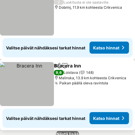
/
Luokitusta ei ole saatavilla
Dobrinj, 11.9 km kohteesta Crikvenica
Valitse päivät nähdäksesi tarkat hinnat
Katso hinnat
Bracera Inn
Jaa
Lisää suosikkeihin
Katso hinnat
9,6
Loistava
148
Malinska, 13.9 km kohteesta Crikvenica
Paikan päällä oleva ravintola
Katso hinna
Valitse päivät nähdäksesi tarkat hinnat
Katso hinnat
Näytä lisää