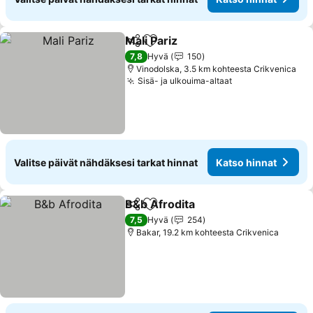
Mali Pariz
Jaa
Lisää suosikkeihin
Katso hinnat
7,8
Hyvä
150
Vinodolska, 3.5 km kohteesta Crikvenica
Sisä- ja ulkouima-altaat
Katso hinnat
Valitse päivät nähdäksesi tarkat hinnat
Katso hinnat
B&b Afrodita
Jaa
Lisää suosikkeihin
Katso hinnat
7,5
Hyvä
254
Bakar, 19.2 km kohteesta Crikvenica