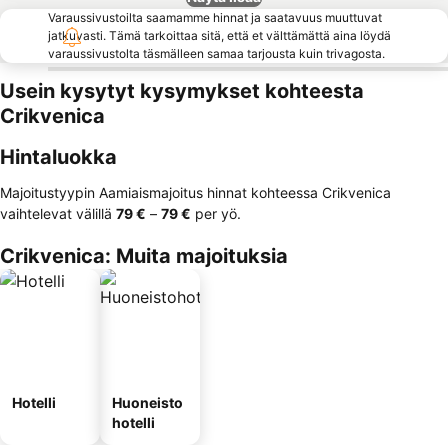
Varaussivustoilta saamamme hinnat ja saatavuus muuttuvat
jatkuvasti. Tämä tarkoittaa sitä, että et välttämättä aina löydä
varaussivustolta täsmälleen samaa tarjousta kuin trivagosta.
Usein kysytyt kysymykset kohteesta
Crikvenica
Hintaluokka
Majoitustyypin Aamiaismajoitus hinnat kohteessa Crikvenica
vaihtelevat välillä
‎79 €
–
‎79 €
per yö.
Crikvenica: Muita majoituksia
Hotelli
Huoneisto
hotelli