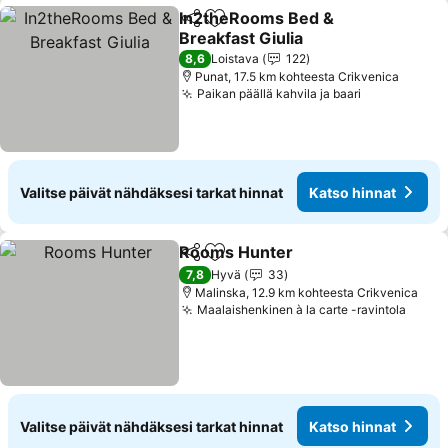
In2theRooms Bed &
Jaa
Lisää suosikkeihin
Breakfast Giulia
Katso hinnat
8,6
Loistava
122
Punat, 17.5 km kohteesta Crikvenica
Paikan päällä kahvila ja baari
Katso hinna
Valitse päivät nähdäksesi tarkat hinnat
Katso hinnat
Rooms Hunter
Jaa
Lisää suosikkeihin
Katso hinna
7,8
Hyvä
33
Malinska, 12.9 km kohteesta Crikvenica
Maalaishenkinen à la carte -ravintola
Katso
Valitse päivät nähdäksesi tarkat hinnat
Katso hinnat