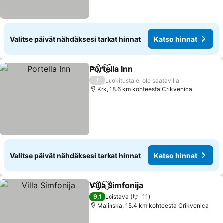
Valitse päivät nähdäksesi tarkat hinnat
Katso hinnat
Portella Inn
Jaa
Lisää suosikkeihin
Katso hinnat
/
Luokitusta ei ole saatavilla
Krk, 18.6 km kohteesta Crikvenica
Valitse päivät nähdäksesi tarkat hinnat
Katso hinnat
Villa Simfonija
Jaa
Lisää suosikkeihin
Katso hinnat
9,1
Loistava
11
Malinska, 15.4 km kohteesta Crikvenica