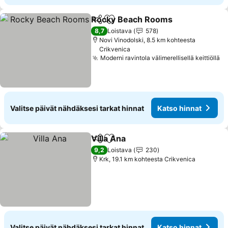
Rocky Beach Rooms
Jaa
Lisää suosikkeihin
Katso
8,7
Loistava
578
Novi Vinodolski, 8.5 km kohteesta
Crikvenica
Moderni ravintola välimerellisellä keittiöllä
Ka
Valitse päivät nähdäksesi tarkat hinnat
Katso hinnat
Villa Ana
Jaa
Lisää suosikkeihin
Katso hinnat
9,2
Loistava
230
Krk, 19.1 km kohteesta Crikvenica
Valitse päivät nähdäksesi tarkat hinnat
Katso hinnat