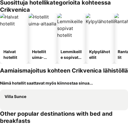
Suosittuja hotellikategorioita kohteessa
Crikvenica
Halvat
Hotellit
Lemmikeill
Kylpylähot
Rant
hotellit
uima-
e sopivat
ellit
lit
altaalla
hotellit
Aamiaismajoitus kohteen Crikvenica lähistöllä
Nämä hotellit saattavat myös kiinnostaa sinua...
Villa Sunce
Other popular destinations with bed and
breakfasts