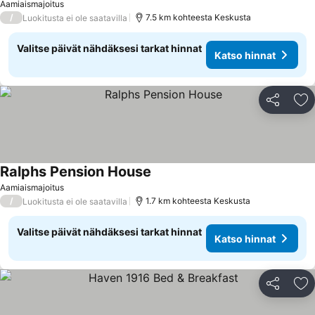
Aamiaismajoitus
/
7.5 km kohteesta Keskusta
Luokitusta ei ole saatavilla
Valitse päivät nähdäksesi tarkat hinnat
Katso hinnat
Jaa
Li
Ralphs Pension House
Katso hinnat
Aamiaismajoitus
/
1.7 km kohteesta Keskusta
Luokitusta ei ole saatavilla
Valitse päivät nähdäksesi tarkat hinnat
Katso hinnat
Jaa
Li