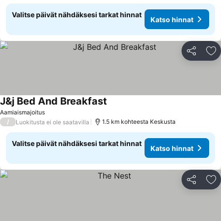
Valitse päivät nähdäksesi tarkat hinnat
Katso hinnat
Jaa
Li
J&j Bed And Breakfast
Katso hinnat
Aamiaismajoitus
/
1.5 km kohteesta Keskusta
Luokitusta ei ole saatavilla
Valitse päivät nähdäksesi tarkat hinnat
Katso hinnat
Jaa
Li