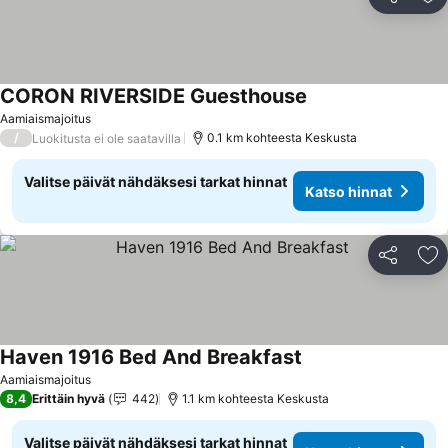
Jaa
Li
CORON RIVERSIDE Guesthouse
Katso hinnat
Aamiaismajoitus
/
0.1 km kohteesta Keskusta
Luokitusta ei ole saatavilla
Valitse päivät nähdäksesi tarkat hinnat
Katso hinnat
Jaa
Li
Haven 1916 Bed And Breakfast
Katso hinnat
Aamiaismajoitus
8,4
Erittäin hyvä
442
1.1 km kohteesta Keskusta
Valitse päivät nähdäksesi tarkat hinnat