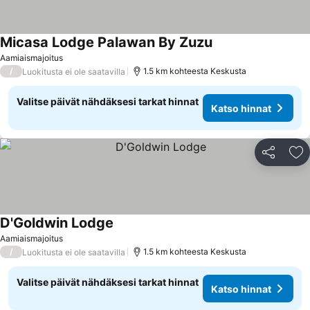
Micasa Lodge Palawan By Zuzu
Katso hinnat
Aamiaismajoitus
/
1.5 km kohteesta Keskusta
Luokitusta ei ole saatavilla
Valitse päivät nähdäksesi tarkat hinnat
Katso hinnat
Jaa
Li
D'Goldwin Lodge
Katso hinnat
Aamiaismajoitus
/
1.5 km kohteesta Keskusta
Luokitusta ei ole saatavilla
Valitse päivät nähdäksesi tarkat hinnat
Katso hinnat