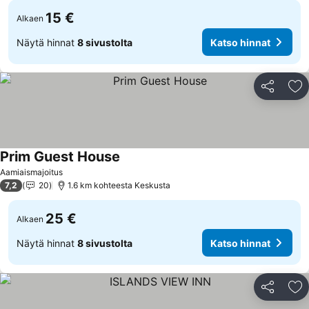
15 €
Alkaen
Näytä hinnat
8 sivustolta
Katso hinnat
Jaa
Li
Prim Guest House
Katso hinnat
Aamiaismajoitus
7,2
20
1.6 km kohteesta Keskusta
25 €
Alkaen
Näytä hinnat
8 sivustolta
Katso hinnat
Jaa
Li