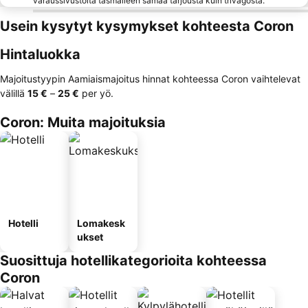
varaussivustolta täsmälleen samaa tarjousta kuin trivagosta.
Usein kysytyt kysymykset kohteesta Coron
Hintaluokka
Majoitustyypin Aamiaismajoitus hinnat kohteessa Coron vaihtelevat
välillä
‎15 €
–
‎25 €
per yö.
Coron: Muita majoituksia
Hotelli
Lomakesk
ukset
Suosittuja hotellikategorioita kohteessa
Coron