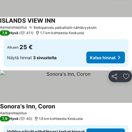
ISLANDS VIEW INN
Katso hinnat
Aamiaismajoitus
Retkipalvelu paikallisiin nähtävyyksiin
Katso hinnat
7,6
Hyvä
411
1.7 km kohteesta Keskusta
25 €
Alkaen
Näytä hinnat
3 sivustolta
Katso hinnat
Jaa
Li
Sonora's Inn, Coron
Katso hinnat
Aamiaismajoitus
7,9
Hyvä
40
1.6 km kohteesta Keskusta
Valitse päivät nähdäksesi tarkat hinnat