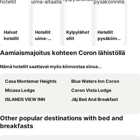
Halvat
Hotellit
Kylpylähot
Hotellit
hotellit
uima-
ellit
pysäköinni
altaalla
llä
Aamiaismajoitus kohteen Coron lähistöllä
Nämä hotellit saattavat myös kiinnostaa sinua...
Casa Montemar Heights
Blue Waters Inn Coron
Micasa Lodge
Coron Vista Lodge
ISLANDS VIEW INN
J&j Bed And Breakfast
Other popular destinations with bed and
breakfasts