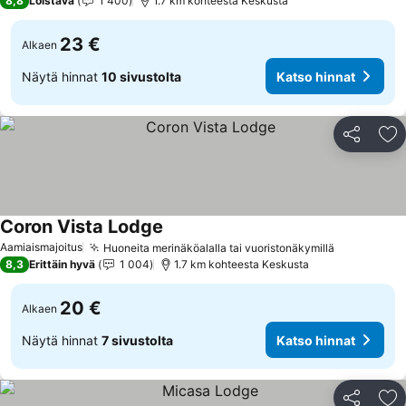
8,8
Loistava
1 400
1.7 km kohteesta Keskusta
23 €
Alkaen
Näytä hinnat
10 sivustolta
Katso hinnat
Jaa
Li
Coron Vista Lodge
Katso hinnat
Aamiaismajoitus
Huoneita merinäköalalla tai vuoristonäkymillä
Katso hinn
8,3
Erittäin hyvä
1 004
1.7 km kohteesta Keskusta
20 €
Alkaen
Näytä hinnat
7 sivustolta
Katso hinnat