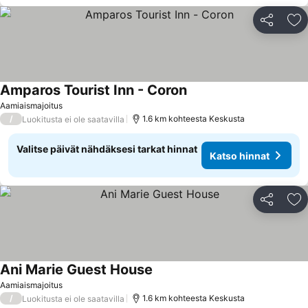
Jaa
Li
Amparos Tourist Inn - Coron
Katso hinnat
Aamiaismajoitus
/
1.6 km kohteesta Keskusta
Luokitusta ei ole saatavilla
Valitse päivät nähdäksesi tarkat hinnat
Katso hinnat
Jaa
Li
Ani Marie Guest House
Katso hinnat
Aamiaismajoitus
/
1.6 km kohteesta Keskusta
Luokitusta ei ole saatavilla