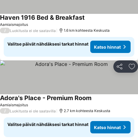
Haven 1916 Bed & Breakfast
Katso hinnat
Aamiaismajoitus
/
1.6 km kohteesta Keskusta
Luokitusta ei ole saatavilla
Valitse päivät nähdäksesi tarkat hinnat
Katso hinnat
Jaa
Li
Adora's Place - Premium Room
Katso hinnat
Aamiaismajoitus
/
2.7 km kohteesta Keskusta
Luokitusta ei ole saatavilla
Valitse päivät nähdäksesi tarkat hinnat
Katso hinnat