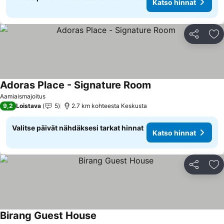
Katso hinnat
Jaa
Li
Adoras Place - Signature Room
Katso hinnat
Aamiaismajoitus
9,2
Loistava
5
2.7 km kohteesta Keskusta
Valitse päivät nähdäksesi tarkat hinnat
Katso hinnat
Jaa
Li
Birang Guest House
Katso hinnat