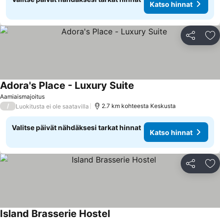
Katso hinnat
Jaa
Li
Adora's Place - Luxury Suite
Katso hinnat
Aamiaismajoitus
/
2.7 km kohteesta Keskusta
Luokitusta ei ole saatavilla
Valitse päivät nähdäksesi tarkat hinnat
Katso hinnat
Jaa
Li
Island Brasserie Hostel
Katso hinnat