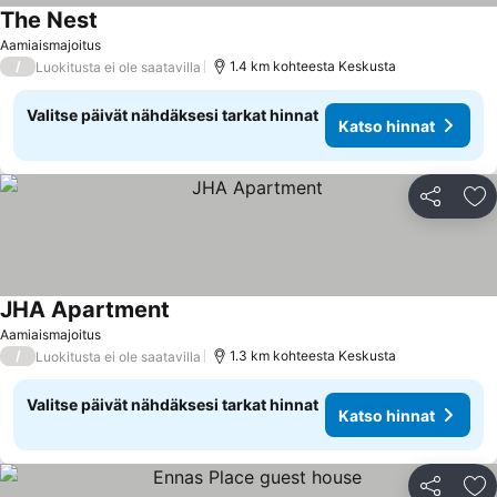
The Nest
Katso hinnat
Aamiaismajoitus
/
1.4 km kohteesta Keskusta
Luokitusta ei ole saatavilla
Valitse päivät nähdäksesi tarkat hinnat
Katso hinnat
Jaa
Li
JHA Apartment
Katso hinnat
Aamiaismajoitus
/
1.3 km kohteesta Keskusta
Luokitusta ei ole saatavilla
Valitse päivät nähdäksesi tarkat hinnat
Katso hinnat
Jaa