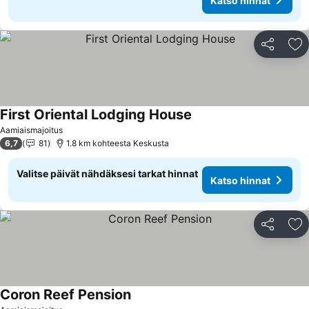
Katso hinnat
Jaa
Li
First Oriental Lodging House
Katso hinnat
Aamiaismajoitus
6,7
81
1.8 km kohteesta Keskusta
Valitse päivät nähdäksesi tarkat hinnat
Katso hinnat
Jaa
Li
Coron Reef Pension
Katso hinnat