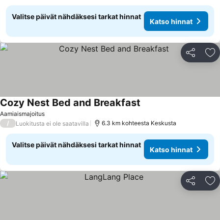
Valitse päivät nähdäksesi tarkat hinnat
Katso hinnat
Jaa
Li
Cozy Nest Bed and Breakfast
Katso hinnat
Aamiaismajoitus
/
6.3 km kohteesta Keskusta
Luokitusta ei ole saatavilla
Valitse päivät nähdäksesi tarkat hinnat
Katso hinnat
Jaa
Li