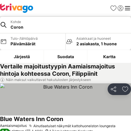
Suosikit
Kirjaud
Val
Kohde
Coron
Tulo-/lähtöpäivä
Asiakkaat ja huoneet
Päivämäärät
2 asiakasta, 1 huone
Järjestä
Suodata
Kartta
Vertaile majoitustyypin Aamiaismajoitus
hintoja kohteessa Coron, Filippiinit
Näin maksut vaikuttavat hakutulosten järjestykseen
Jaa
Li
Blue Waters Inn Coron
Katso hinnat
Aamiaismajoitus
Ainutlaatuiset näkymät kattohuoneiston loungesta
Katso 