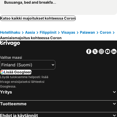
Busuanga, bed and breakfasts
Katso kaikki majoitukset kohteessa Coron
Hotellihaku
Aasia
Filippiinit
Visayas
Palawan
Coron
Aamiaismajoitus kohteessa Coron
Facebook
Twitter
Insta
Yo
Valitse maasi
Lisää Googleen
Löydä tuloksemme helposti: lisää
trivago ensisijaiseksi lähteeksi
Googlessa.
Yritys
Tuotteemme
Ehdot ja käytännöt