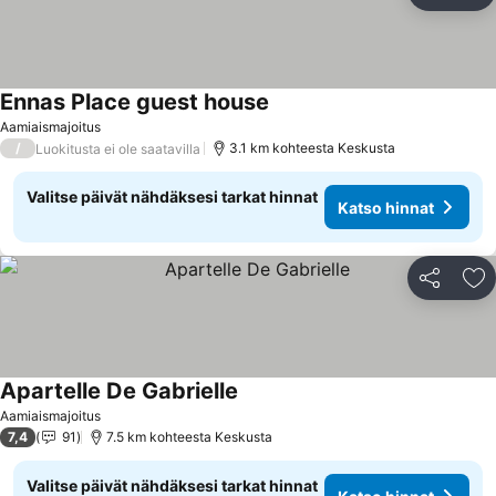
Li
Ennas Place guest house
Katso hinnat
Aamiaismajoitus
/
3.1 km kohteesta Keskusta
Luokitusta ei ole saatavilla
Valitse päivät nähdäksesi tarkat hinnat
Katso hinnat
Jaa
Li
Apartelle De Gabrielle
Katso hinnat
Aamiaismajoitus
7,4
91
7.5 km kohteesta Keskusta
Valitse päivät nähdäksesi tarkat hinnat