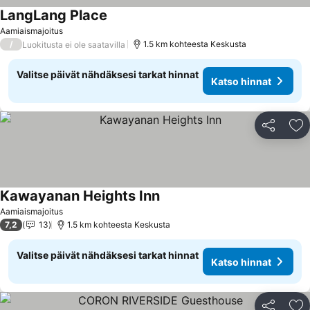
LangLang Place
Katso hinnat
Aamiaismajoitus
/
1.5 km kohteesta Keskusta
Luokitusta ei ole saatavilla
Valitse päivät nähdäksesi tarkat hinnat
Katso hinnat
Jaa
Li
Kawayanan Heights Inn
Katso hinnat
Aamiaismajoitus
7,2
13
1.5 km kohteesta Keskusta
Valitse päivät nähdäksesi tarkat hinnat
Katso hinnat