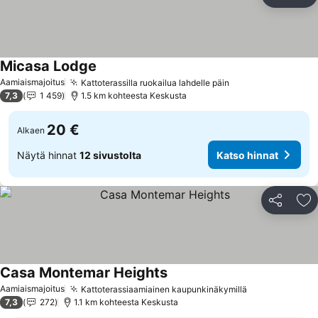
Jaa
Li
Micasa Lodge
Katso hinnat
Aamiaismajoitus
Kattoterassilla ruokailua lahdelle päin
Katso hinnat
7,3
1 459
1.5 km kohteesta Keskusta
20 €
Alkaen
Näytä hinnat
12 sivustolta
Katso hinnat
Jaa
Li
Casa Montemar Heights
Katso hinnat
Aamiaismajoitus
Kattoterassiaamiainen kaupunkinäkymillä
Katso hinnat
7,3
272
1.1 km kohteesta Keskusta