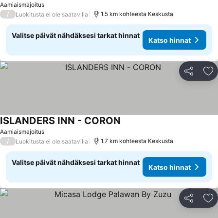
Aamiaismajoitus
/
1.5 km kohteesta Keskusta
Luokitusta ei ole saatavilla
Valitse päivät nähdäksesi tarkat hinnat
Katso hinnat
Jaa
Li
ISLANDERS INN - CORON
Katso hinnat
Aamiaismajoitus
/
1.7 km kohteesta Keskusta
Luokitusta ei ole saatavilla
Valitse päivät nähdäksesi tarkat hinnat
Katso hinnat
Jaa
Li