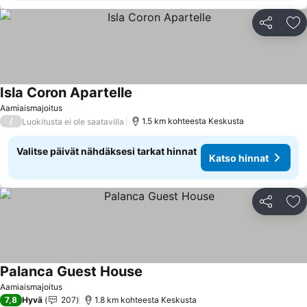
Jaa
Li
Isla Coron Apartelle
Katso hinnat
Aamiaismajoitus
/
1.5 km kohteesta Keskusta
Luokitusta ei ole saatavilla
Valitse päivät nähdäksesi tarkat hinnat
Katso hinnat
Jaa
Li
Palanca Guest House
Katso hinnat
Aamiaismajoitus
7,8
Hyvä
207
1.8 km kohteesta Keskusta