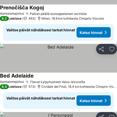
Prenočišča Kogoj
Aamiaismajoitus
Paikan päällä eurooppalainen ravintola
9,2
Loistava
463
Miren, 18.9 km kohteesta Chiopris-Viscone
Valitse päivät nähdäksesi tarkat hinnat
Katso hinnat
Jaa
Li
Bed Adelaide
Aamiaismajoitus
Tilavat kylpyhuoneet Velux-ikkunoilla
9,4
Loistava
573
Cividale del Friuli, 18.4 km kohteesta Chiopris-Viscone
Valitse päivät nähdäksesi tarkat hinnat
Katso hinnat