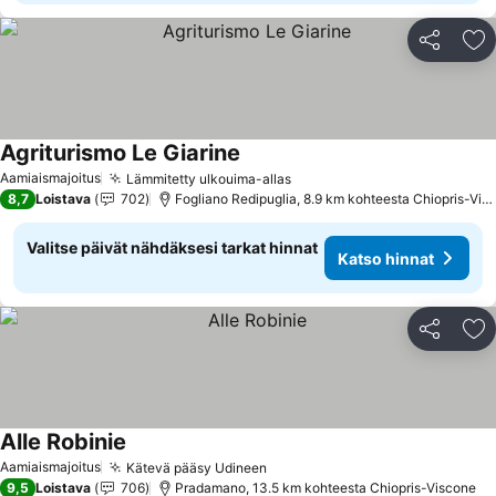
Jaa
Li
Agriturismo Le Giarine
Aamiaismajoitus
Lämmitetty ulkouima-allas
8,7
Loistava
702
Fogliano Redipuglia, 8.9 km kohteesta Chiopris-Viscone
Valitse päivät nähdäksesi tarkat hinnat
Katso hinnat
Jaa
Li
Alle Robinie
Aamiaismajoitus
Kätevä pääsy Udineen
9,5
Loistava
706
Pradamano, 13.5 km kohteesta Chiopris-Viscone