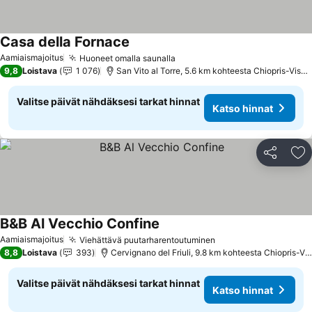
Casa della Fornace
Aamiaismajoitus
Huoneet omalla saunalla
9,8
Loistava
1 076
San Vito al Torre, 5.6 km kohteesta Chiopris-Viscone
Valitse päivät nähdäksesi tarkat hinnat
Katso hinnat
Jaa
Li
B&B Al Vecchio Confine
Aamiaismajoitus
Viehättävä puutarharentoutuminen
8,8
Loistava
393
Cervignano del Friuli, 9.8 km kohteesta Chiopris-Viscone
Valitse päivät nähdäksesi tarkat hinnat
Katso hinnat