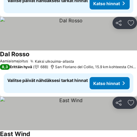
Valitse päivät nähdäksesi tarkat hinnat
Katso hinnat
Jaa
Li
Dal Rosso
Aamiaismajoitus
Kaksi ulkouima-allasta
8,3
Erittäin hyvä
688
San Floriano del Collio, 15.9 km kohteesta Chiopris-Viscone
Valitse päivät nähdäksesi tarkat hinnat
Katso hinnat
Jaa
Li
East Wind