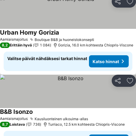
Jaa
Li
Urban Homy Gorizia
Aamiaismajoitus
Boutique B&B ja huoneistokonsepti
8,2
Erittäin hyvä
1 084
Gorizia, 16.0 km kohteesta Chiopris-Viscone
Valitse päivät nähdäksesi tarkat hinnat
Katso hinnat
Jaa
Li
B&B Isonzo
Aamiaismajoitus
Kausiluonteinen ulkouima-allas
8,7
Loistava
736
Turriaco, 12.5 km kohteesta Chiopris-Viscone