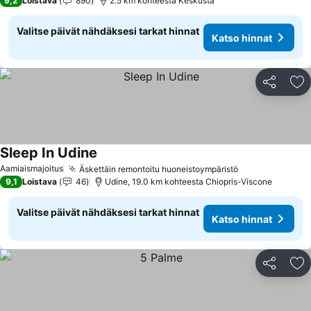
9,2
Loistava
890
2.5 km kohteesta Keskusta
Valitse päivät nähdäksesi tarkat hinnat
Katso hinnat
Jaa
Li
Sleep In Udine
Aamiaismajoitus
Äskettäin remontoitu huoneistoympäristö
9,1
Loistava
46
Udine, 19.0 km kohteesta Chiopris-Viscone
Valitse päivät nähdäksesi tarkat hinnat
Katso hinnat
Jaa
Li