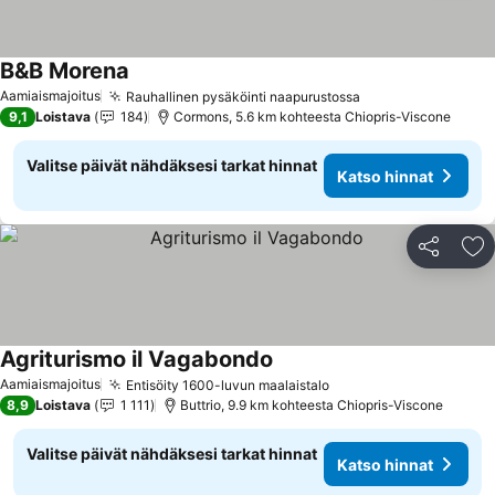
B&B Morena
Aamiaismajoitus
Rauhallinen pysäköinti naapurustossa
9,1
Loistava
184
Cormons, 5.6 km kohteesta Chiopris-Viscone
Valitse päivät nähdäksesi tarkat hinnat
Katso hinnat
Jaa
Li
Agriturismo il Vagabondo
Aamiaismajoitus
Entisöity 1600-luvun maalaistalo
8,9
Loistava
1 111
Buttrio, 9.9 km kohteesta Chiopris-Viscone
Valitse päivät nähdäksesi tarkat hinnat
Katso hinnat