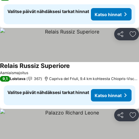
Valitse päivät nähdäksesi tarkat hinnat
Katso hinnat
Jaa
Li
Relais Russiz Superiore
Aamiaismajoitus
9,1
Loistava
367
Capriva del Friuli, 9.4 km kohteesta Chiopris-Viscone
Valitse päivät nähdäksesi tarkat hinnat
Katso hinnat
Jaa
Li