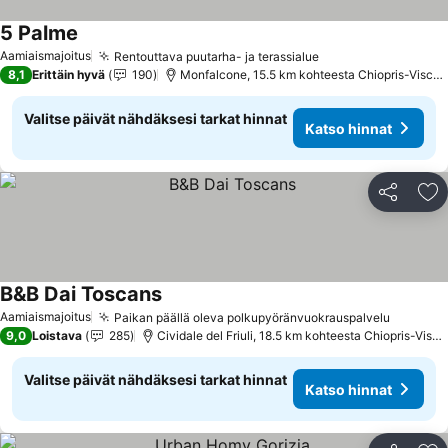
5 Palme
Aamiaismajoitus
Rentouttava puutarha- ja terassialue
8,1
Erittäin hyvä
190
Monfalcone, 15.5 km kohteesta Chiopris-Viscone
Valitse päivät nähdäksesi tarkat hinnat
Katso hinnat
Jaa
Li
B&B Dai Toscans
Aamiaismajoitus
Paikan päällä oleva polkupyöränvuokrauspalvelu
9,0
Loistava
285
Cividale del Friuli, 18.5 km kohteesta Chiopris-Viscone
Valitse päivät nähdäksesi tarkat hinnat
Katso hinnat