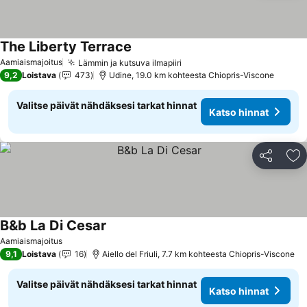
The Liberty Terrace
Aamiaismajoitus
Lämmin ja kutsuva ilmapiiri
9,2
Loistava
473
Udine, 19.0 km kohteesta Chiopris-Viscone
Valitse päivät nähdäksesi tarkat hinnat
Katso hinnat
Jaa
Li
B&b La Di Cesar
Aamiaismajoitus
9,1
Loistava
16
Aiello del Friuli, 7.7 km kohteesta Chiopris-Viscone
Valitse päivät nähdäksesi tarkat hinnat
Katso hinnat