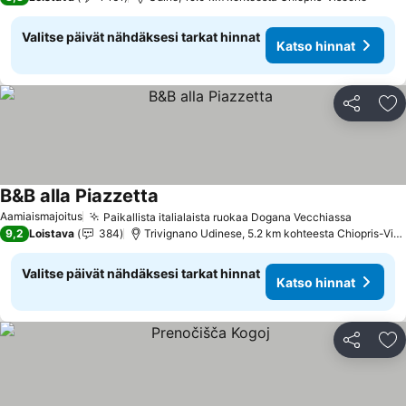
Valitse päivät nähdäksesi tarkat hinnat
Katso hinnat
Jaa
Li
B&B alla Piazzetta
Aamiaismajoitus
Paikallista italialaista ruokaa Dogana Vecchiassa
9,2
Loistava
384
Trivignano Udinese, 5.2 km kohteesta Chiopris-Viscone
Valitse päivät nähdäksesi tarkat hinnat
Katso hinnat
Jaa
Li