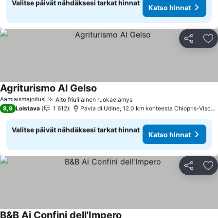
Valitse päivät nähdäksesi tarkat hinnat
Katso hinnat
Jaa
Li
Agriturismo Al Gelso
Aamiaismajoitus
Aito friulilainen ruokaelämys
8,9
Loistava
1 612
Pavia di Udine, 12.0 km kohteesta Chiopris-Viscone
Valitse päivät nähdäksesi tarkat hinnat
Katso hinnat
Jaa
Li
B&B Ai Confini dell'Impero