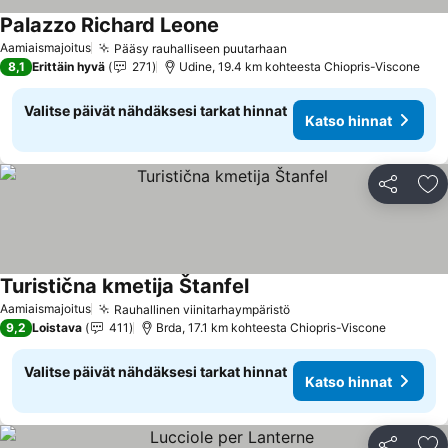
Palazzo Richard Leone
Aamiaismajoitus
Pääsy rauhalliseen puutarhaan
8,1
Erittäin hyvä
271
Udine, 19.4 km kohteesta Chiopris-Viscone
Valitse päivät nähdäksesi tarkat hinnat
Katso hinnat
Jaa
Li
Turistična kmetija Štanfel
Aamiaismajoitus
Rauhallinen viinitarhaympäristö
9,2
Loistava
411
Brda, 17.1 km kohteesta Chiopris-Viscone
Valitse päivät nähdäksesi tarkat hinnat
Katso hinnat