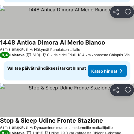
Jaa
Li
1448 Antica Dimora Al Merlo Bianco
Aamiaismajoitus
Näkymät Paholaisen sillalle
9,4
Loistava
610
Cividale del Friuli, 18.4 km kohteesta Chiopris-Viscone
Valitse päivät nähdäksesi tarkat hinnat
Katso hinnat
Jaa
Li
Stop & Sleep Udine Fronte Stazione
Aamiaismajoitus
Dynaaminen muotoilu moderneille matkailijoille
8,8
Loistava
1 161
Udine, 19.0 km kohteesta Chiopris-Viscone