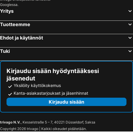
Googlessa.
Pavia di Udine, bed and breakfasts
Cormons, bed and breakfasts
Yritys
Sgonico, bed and breakfasts
Izola, bed and breakfasts
Marano Lagunare, bed and breakfasts
Povoletto, bed and breakfasts
Tuotteemme
Vito d'Asio, bed and breakfasts
Gemona del Friuli, bed and breakfasts
Ehdot ja käytännöt
Torreano, bed and breakfasts
San Pietro al Natisone, bed and breakfasts
Cassacco, bed and breakfasts
Pozzuolo del Friuli, bed and breakfasts
Tuki
San Vito al Tagliamento, bed and breakfasts
Sedegliano, bed and breakfasts
Kirjaudu sisään hyödyntääksesi
jäsenedut
Yksilöity käyttökokemus
Kanta-asiakastarjoukset ja jäsenhinnat
Kirjaudu sisään
trivago N.V.
, Kesselstraße 5 – 7, 40221 Düsseldorf, Saksa
Copyright 2026 trivago | Kaikki oikeudet pidätetään.