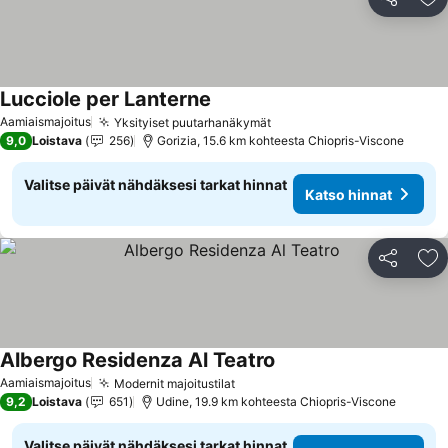
Jaa
Li
Lucciole per Lanterne
Aamiaismajoitus
Yksityiset puutarhanäkymät
9,0
Loistava
256
Gorizia, 15.6 km kohteesta Chiopris-Viscone
Valitse päivät nähdäksesi tarkat hinnat
Katso hinnat
Jaa
Li
Albergo Residenza Al Teatro
Aamiaismajoitus
Modernit majoitustilat
9,2
Loistava
651
Udine, 19.9 km kohteesta Chiopris-Viscone
Valitse päivät nähdäksesi tarkat hinnat