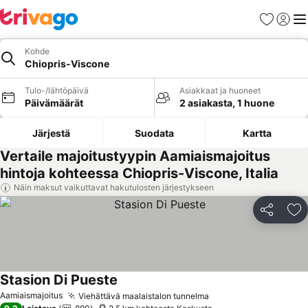
Suosikit
Kirjaud
Val
Kohde
Chiopris-Viscone
Tulo-/lähtöpäivä
Asiakkaat ja huoneet
Päivämäärät
2 asiakasta, 1 huone
Järjestä
Suodata
Kartta
Vertaile majoitustyypin Aamiaismajoitus
hintoja kohteessa Chiopris-Viscone, Italia
Näin maksut vaikuttavat hakutulosten järjestykseen
Jaa
Li
Stasion Di Pueste
Aamiaismajoitus
Viehättävä maalaistalon tunnelma