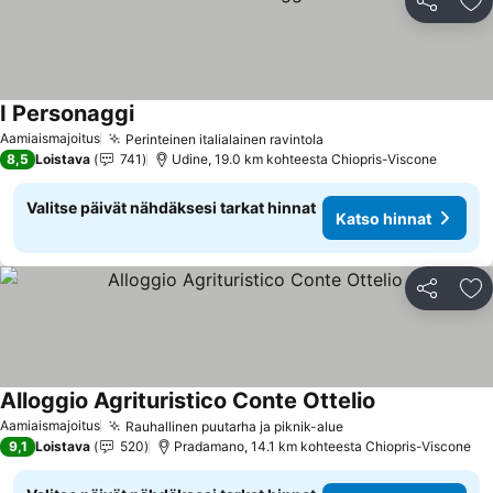
Jaa
Li
I Personaggi
Aamiaismajoitus
Perinteinen italialainen ravintola
8,5
Loistava
741
Udine, 19.0 km kohteesta Chiopris-Viscone
Valitse päivät nähdäksesi tarkat hinnat
Katso hinnat
Jaa
Li
Alloggio Agrituristico Conte Ottelio
Aamiaismajoitus
Rauhallinen puutarha ja piknik-alue
9,1
Loistava
520
Pradamano, 14.1 km kohteesta Chiopris-Viscone