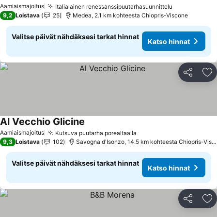
Aamiaismajoitus
Italialainen renessanssipuutarhasuunnittelu
9,2
Loistava
25
Medea, 2.1 km kohteesta Chiopris-Viscone
Valitse päivät nähdäksesi tarkat hinnat
Katso hinnat
Jaa
Li
Al Vecchio Glicine
Aamiaismajoitus
Kutsuva puutarha porealtaalla
9,3
Loistava
102
Savogna d'Isonzo, 14.5 km kohteesta Chiopris-Viscone
Valitse päivät nähdäksesi tarkat hinnat
Katso hinnat
Jaa
Li