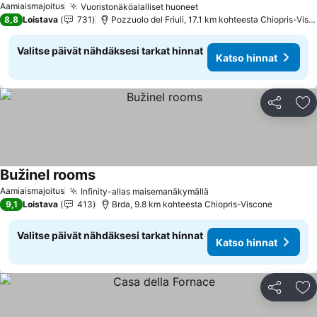
Aamiaismajoitus
Vuoristonäköalalliset huoneet
8,8
Loistava
731
Pozzuolo del Friuli, 17.1 km kohteesta Chiopris-Viscone
Valitse päivät nähdäksesi tarkat hinnat
Katso hinnat
Jaa
Li
Bužinel rooms
Aamiaismajoitus
Infinity-allas maisemanäkymällä
9,1
Loistava
413
Brda, 9.8 km kohteesta Chiopris-Viscone
Valitse päivät nähdäksesi tarkat hinnat
Katso hinnat
Jaa
Li