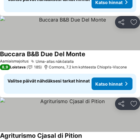
Katso hinnat
Jaa
Li
Buccara B&B Due Del Monte
Aamiaismajoitus
Uima-allas näköalalla
8,9
Loistava
185
Cormons, 7.2 km kohteesta Chiopris-Viscone
Valitse päivät nähdäksesi tarkat hinnat
Katso hinnat
Jaa
Li
Agriturismo Cjasal di Pition