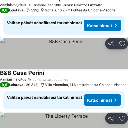
Aamiaismajoitus
Historiallinen 1800-luvun Palazzo Luzzatto
8,8
Loistava
529
Gorizia, 16.2 km kohteesta Chiopris-Viscone
Valitse päivät nähdäksesi tarkat hinnat
Katso hinnat
Jaa
Li
B&B Casa Perini
Aamiaismajoitus
Lumottu satupuutarha
9,6
Loistava
341
Villa Vicentina, 11.6 km kohteesta Chiopris-Viscone
Valitse päivät nähdäksesi tarkat hinnat
Katso hinnat
Jaa
Li