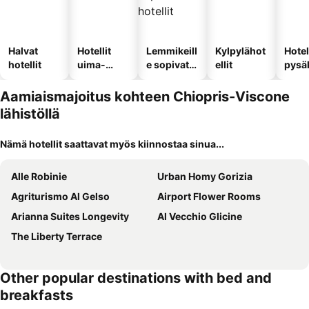
Halvat
Hotellit
Lemmikeill
Kylpylähot
Hotel
hotellit
uima-
e sopivat
ellit
pysä
altaalla
hotellit
llä
Aamiaismajoitus kohteen Chiopris-Viscone
lähistöllä
Nämä hotellit saattavat myös kiinnostaa sinua...
Alle Robinie
Urban Homy Gorizia
Agriturismo Al Gelso
Airport Flower Rooms
Arianna Suites Longevity
Al Vecchio Glicine
The Liberty Terrace
Other popular destinations with bed and
breakfasts