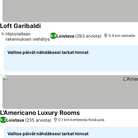
Loft Garibaldi
Historiallisen
Loistava
(293 arviota)
8,8
0.4 km rannalle
rakennuksen viehätys
Valitse päivät nähdäksesi tarkat hinnat
L'Americano Luxury Rooms
Loistava
(235 arviota)
9,3
0.1 km kohteesta Keskusta
Valitse päivät nähdäksesi tarkat hinnat