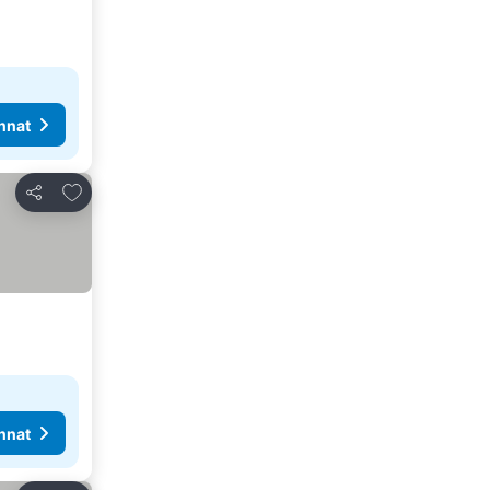
nnat
Lisää suosikkeihin
Jaa
nnat