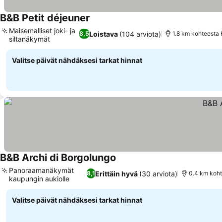
B&B Petit déjeuner
Maisemalliset joki- ja
Loistava
(104 arviota)
8,5
1.8 km kohteesta
siltanäkymät
Valitse päivät nähdäksesi tarkat hinnat
B&B Archi di Borgolungo
Panoraamanäkymät
Erittäin hyvä
(30 arviota)
8,1
0.4 km koht
kaupungin aukiolle
Valitse päivät nähdäksesi tarkat hinnat