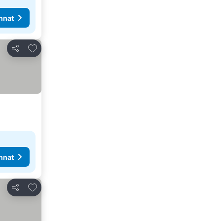
nnat
Lisää suosikkeihin
Jaa
nnat
Lisää suosikkeihin
Jaa