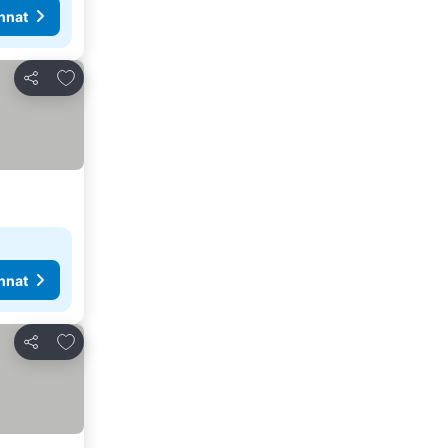
nnat
Lisää suosikkeihin
Jaa
nnat
Lisää suosikkeihin
Jaa