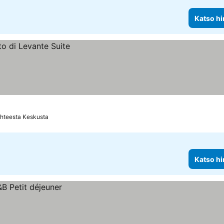
Katso hi
ohteesta Keskusta
Katso hi