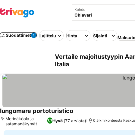
Kohde
Suodattimet
1
Lajittelu
Hinta
Sijainti
Maksuto
Vertaile majoitustyypin Aa
Italia
lungomare portoturistico
Merinäköala ja
Hyvä
(77 arviota)
7,7
0.5 km kohteesta Kesku
satamanäkymät