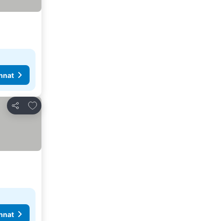
nnat
Lisää suosikkeihin
Jaa
nnat