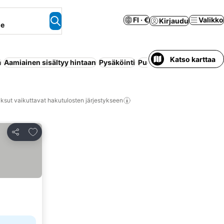
FI · €
Valikko
Kirjaudu
ne
Katso karttaa
a
Aamiainen sisältyy hintaan
Pysäköinti
Puolihoito
Ranta
Uima-a
ksut vaikuttavat hakutulosten järjestykseen
Lisää suosikkeihin
Jaa