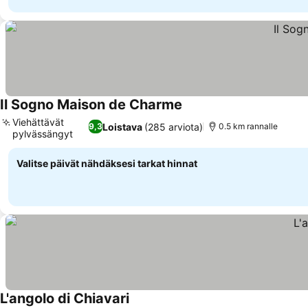
Il Sogno Maison de Charme
Viehättävät
Loistava
(285 arviota)
9,3
0.5 km rannalle
pylvässängyt
Valitse päivät nähdäksesi tarkat hinnat
L'angolo di Chiavari