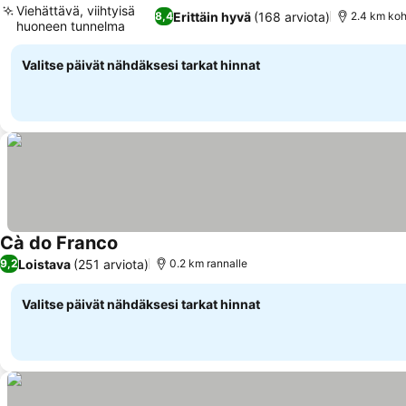
Viehättävä, viihtyisä
Erittäin hyvä
(168 arviota)
8,4
2.4 km ko
huoneen tunnelma
Valitse päivät nähdäksesi tarkat hinnat
Cà do Franco
Loistava
(251 arviota)
9,2
0.2 km rannalle
Valitse päivät nähdäksesi tarkat hinnat