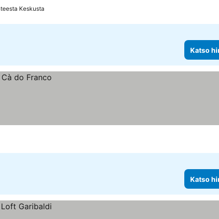
hteesta Keskusta
Katso hi
Katso hi