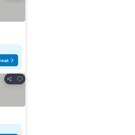
nnat
Lisää suosikkeihin
Jaa