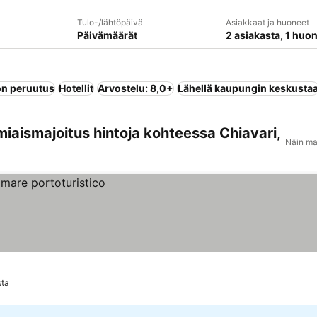
Tulo-/lähtöpäivä
Asiakkaat ja huoneet
Päivämäärät
2 asiakasta, 1 huo
n peruutus
Hotellit
Arvostelu: 8,0+
Lähellä kaupungin keskusta
miaismajoitus hintoja kohteessa Chiavari,
Näin ma
sta