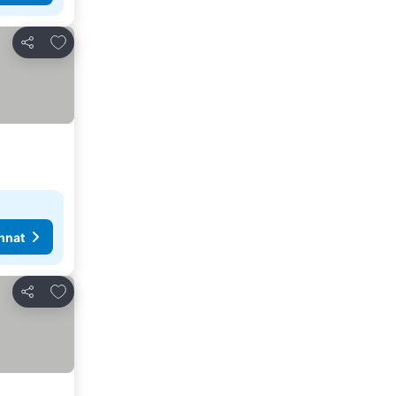
Lisää suosikkeihin
Jaa
nnat
Lisää suosikkeihin
Jaa