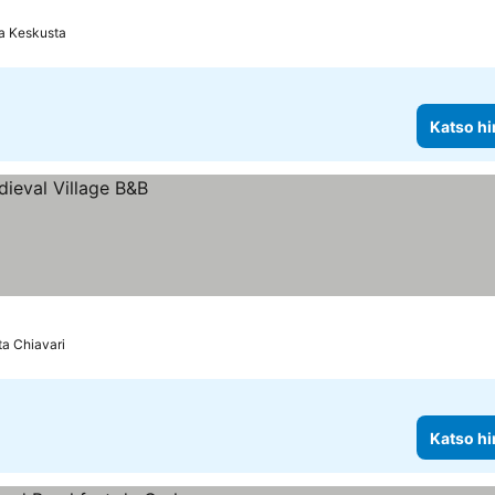
a Keskusta
Katso hi
ta Chiavari
Katso hi