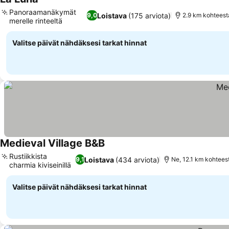
Panoraamanäkymät
Loistava
(175 arviota)
9,0
2.9 km kohteest
merelle rinteeltä
Valitse päivät nähdäksesi tarkat hinnat
Medieval Village B&B
Rustiikkista
Loistava
(434 arviota)
9,1
Ne, 12.1 km kohtees
charmia kiviseinillä
Valitse päivät nähdäksesi tarkat hinnat