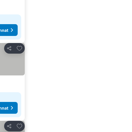
nnat
Lisää suosikkeihin
Jaa
nnat
Lisää suosikkeihin
Jaa