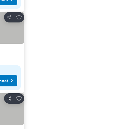
Lisää suosikkeihin
Jaa
nnat
Lisää suosikkeihin
Jaa