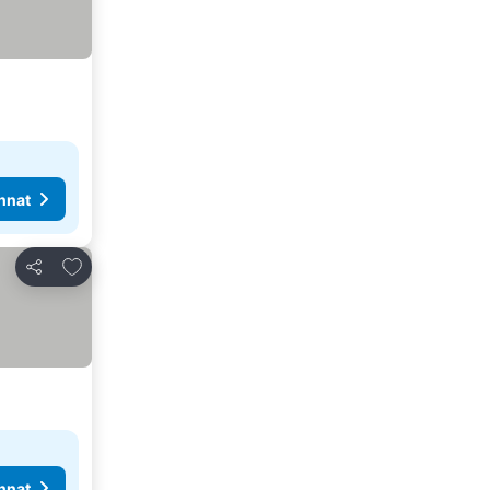
nnat
Lisää suosikkeihin
Jaa
nnat