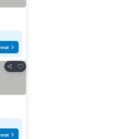
nnat
Lisää suosikkeihin
Jaa
nnat