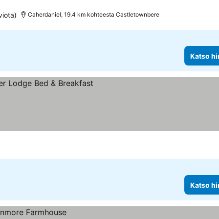
viota)
Caherdaniel, 19.4 km kohteesta Castletownbere
Katso hi
Katso hi