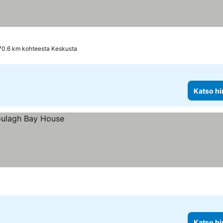
70.6 km kohteesta Keskusta
Katso hi
Katso hi