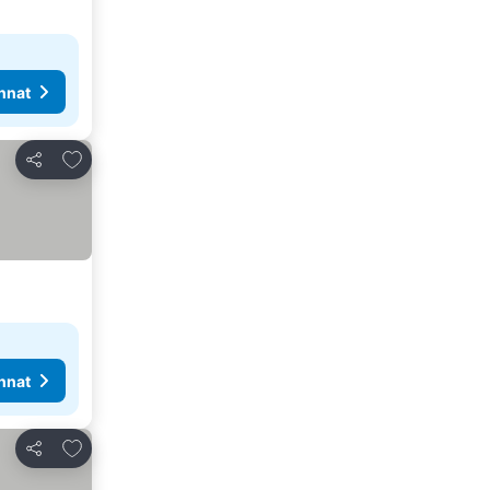
nnat
Lisää suosikkeihin
Jaa
nnat
Lisää suosikkeihin
Jaa