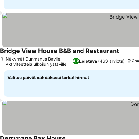
Bridge View House B&B and Restaurant
Näkymät Dunmanus Baylle,
Loistava
(463 arviota)
8,9
Cro
Aktiviteetteja ulkoilun ystäville
Valitse päivät nähdäksesi tarkat hinnat
Derrynane Bay House