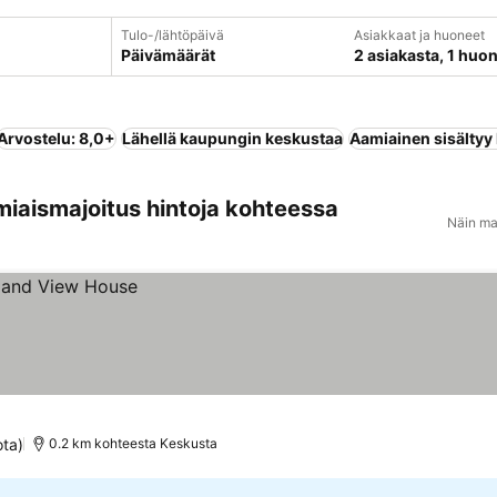
Tulo-/lähtöpäivä
Asiakkaat ja huoneet
Päivämäärät
2 asiakasta, 1 huo
Arvostelu: 8,0+
Lähellä kaupungin keskustaa
Aamiainen sisältyy
miaismajoitus hintoja kohteessa
Näin ma
ota)
0.2 km kohteesta Keskusta