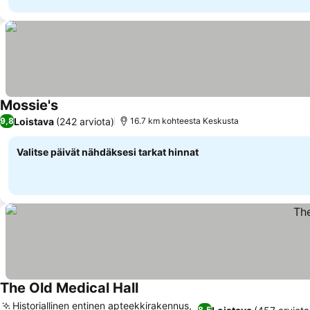
Mossie's
Loistava
(242 arviota)
9,8
16.7 km kohteesta Keskusta
Valitse päivät nähdäksesi tarkat hinnat
The Old Medical Hall
Historiallinen entinen apteekkirakennus,
8,5