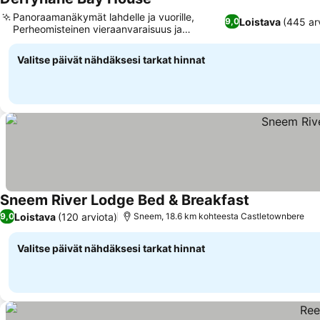
Panoraamanäkymät lahdelle ja vuorille,
Loistava
(445 ar
9,0
Perheomisteinen vieraanvaraisuus ja
paikalliset vinkit
Valitse päivät nähdäksesi tarkat hinnat
Sneem River Lodge Bed & Breakfast
Loistava
(120 arviota)
9,0
Sneem, 18.6 km kohteesta Castletownbere
Valitse päivät nähdäksesi tarkat hinnat