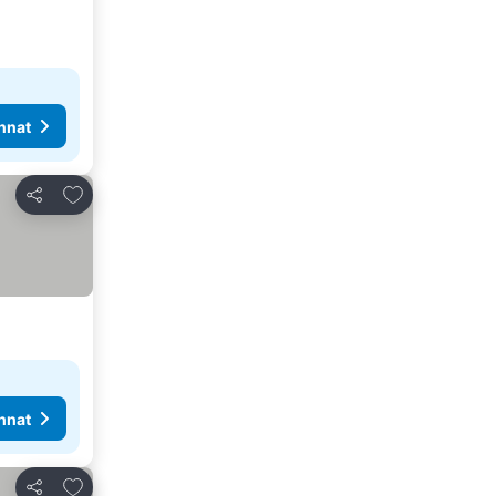
nnat
Lisää suosikkeihin
Jaa
nnat
Lisää suosikkeihin