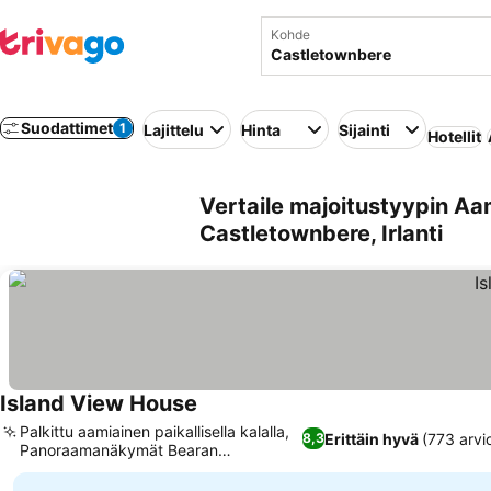
Kohde
Suodattimet
1
Lajittelu
Hinta
Sijainti
Hotellit
Vertaile majoitustyypin Aa
Castletownbere, Irlanti
Island View House
Palkittu aamiainen paikallisella kalalla,
Erittäin hyvä
(773 arvi
8,3
Panoraamanäkymät Bearan
niemimaalle