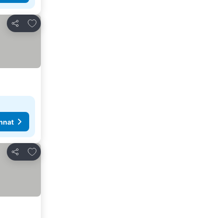
Lisää suosikkeihin
Jaa
nnat
Lisää suosikkeihin
Jaa