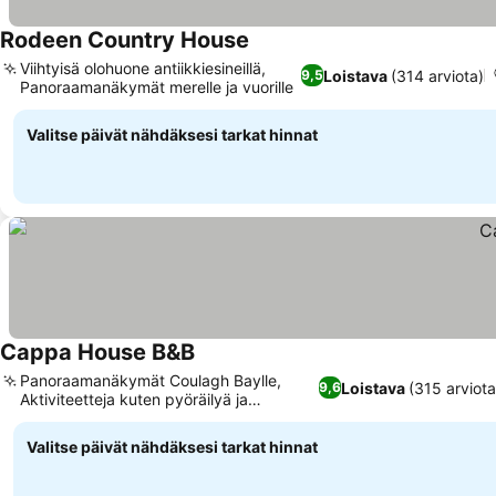
Rodeen Country House
Viihtyisä olohuone antiikkiesineillä,
Loistava
(314 arviota)
9,5
Panoraamanäkymät merelle ja vuorille
Valitse päivät nähdäksesi tarkat hinnat
Cappa House B&B
Panoraamanäkymät Coulagh Baylle,
Loistava
(315 arviota
9,6
Aktiviteetteja kuten pyöräilyä ja
kalastusta
Valitse päivät nähdäksesi tarkat hinnat