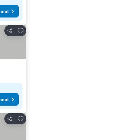
nnat
Lisää suosikkeihin
Jaa
nnat
Lisää suosikkeihin
Jaa