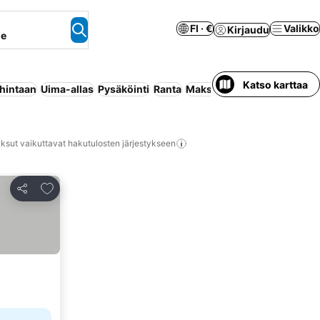
FI · €
Valikko
Kirjaudu
ne
Katso karttaa
 hintaan
Uima-allas
Pysäköinti
Ranta
Maksuton peruutus
ksut vaikuttavat hakutulosten järjestykseen
Lisää suosikkeihin
Jaa