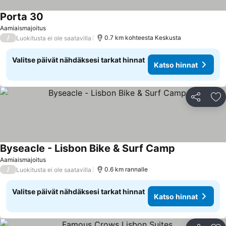
Porta 30
Aamiaismajoitus
/
0.7 km kohteesta Keskusta
Luokitusta ei ole saatavilla
Valitse päivät nähdäksesi tarkat hinnat
Katso hinnat
Jaa
Li
Byseacle - Lisbon Bike & Surf Camp
Aamiaismajoitus
/
0.6 km rannalle
Luokitusta ei ole saatavilla
Valitse päivät nähdäksesi tarkat hinnat
Katso hinnat