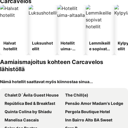
Carcavelos
Halvat
Luksushot
Hotellit
Lemmikeill
Kylp
hotellit
ellit
uima-
e sopivat
ellit
altaalla
hotellit
Aamiaismajoitus kohteen Carcavelos
lähistöllä
Nämä hotellit saattavat myös kiinnostaa sinua...
Chalet D´Ávila Guest House
The Chill(e)
República Bed & Breakfast
Pensão Amor Madam's Lodge
Quinta Colina by Shiadu
Pergola Boutique Hotel
Manelisa Cascais
Inn Bairro Alto BA Sweet