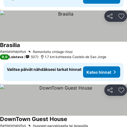
Jaa
Li
Brasilia
Aamiaismajoitus
Remontoitu vintage-hissi
9,0
Loistava
507
1.7 km kohteesta Castelo de Sao Jorge
Valitse päivät nähdäksesi tarkat hinnat
Katso hinnat
Jaa
Li
DownTown Guest House
Aamiaismajoitus
Huoneet parvekkeella tai terassilla