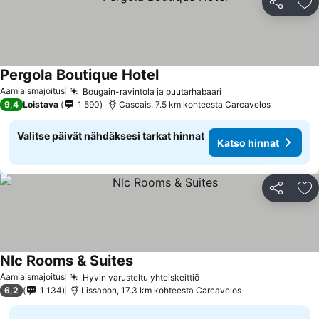
Jaa
Li
Pergola Boutique Hotel
Aamiaismajoitus
Bougain-ravintola ja puutarhabaari
9,4
Loistava
1 590
Cascais, 7.5 km kohteesta Carcavelos
Valitse päivät nähdäksesi tarkat hinnat
Katso hinnat
Jaa
Li
Nlc Rooms & Suites
Aamiaismajoitus
Hyvin varusteltu yhteiskeittiö
6,2
1 134
Lissabon, 17.3 km kohteesta Carcavelos