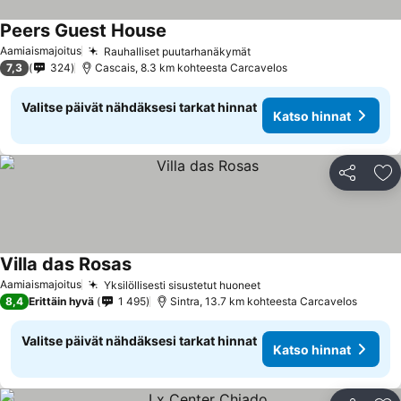
Peers Guest House
Aamiaismajoitus
Rauhalliset puutarhanäkymät
7,3
324
Cascais, 8.3 km kohteesta Carcavelos
Valitse päivät nähdäksesi tarkat hinnat
Katso hinnat
Jaa
Li
Villa das Rosas
Aamiaismajoitus
Yksilöllisesti sisustetut huoneet
8,4
Erittäin hyvä
1 495
Sintra, 13.7 km kohteesta Carcavelos
Valitse päivät nähdäksesi tarkat hinnat
Katso hinnat