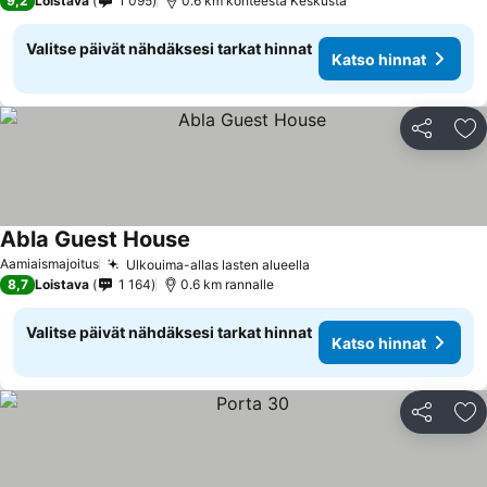
9,2
Loistava
1 095
0.6 km kohteesta Keskusta
Valitse päivät nähdäksesi tarkat hinnat
Katso hinnat
Jaa
Li
Abla Guest House
Aamiaismajoitus
Ulkouima-allas lasten alueella
8,7
Loistava
1 164
0.6 km rannalle
Valitse päivät nähdäksesi tarkat hinnat
Katso hinnat
Jaa
Li