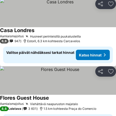
Jaa
Li
Casa Londres
Aamiaismajoitus
Huoneet perinteisillä puukalusteilla
6,6
947
Estoril, 6.3 km kohteesta Carcavelos
Valitse päivät nähdäksesi tarkat hinnat
Katso hinnat
Jaa
Li
Flores Guest House
Aamiaismajoitus
Viehättävä naapuruston majatalo
8,6
Loistava
3 601
1.5 km kohteesta Praça do Comercio