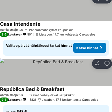
Jaa
Li
Casa Intendente
Aamiaismajoitus
Panoraamanäkymät kaupunkiin
8,6
Loistava
501
Lissabon, 17.7 km kohteesta Carcavelos
Valitse päivät nähdäksesi tarkat hinnat
Katso hinnat
Jaa
Li
República Bed & Breakfast
Aamiaismajoitus
Tilavat perheystävälliset yksiköt
9,3
Loistava
1 883
Lissabon, 17.3 km kohteesta Carcavelos
99 €
Alkaen