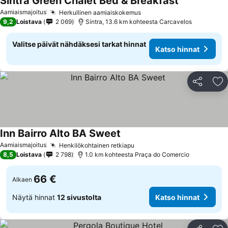
Sintra Green Chalet Bed & Breakfast
Aamiaismajoitus
Herkullinen aamiaiskokemus
9,2
Loistava
2 069
Sintra, 13.6 km kohteesta Carcavelos
Valitse päivät nähdäksesi tarkat hinnat
Katso hinnat
Jaa
Li
Inn Bairro Alto BA Sweet
Aamiaismajoitus
Henkilökohtainen retkiapu
8,5
Loistava
2 798
1.0 km kohteesta Praça do Comercio
66 €
Alkaen
Näytä hinnat
12 sivustolta
Katso hinnat