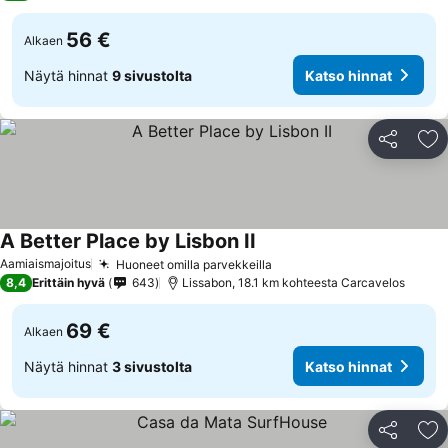
56 €
Alkaen
Näytä hinnat
9 sivustolta
Katso hinnat
Jaa
Li
A Better Place by Lisbon II
Aamiaismajoitus
Huoneet omilla parvekkeilla
8,4
Erittäin hyvä
643
Lissabon, 18.1 km kohteesta Carcavelos
69 €
Alkaen
Näytä hinnat
3 sivustolta
Katso hinnat
Jaa
Li