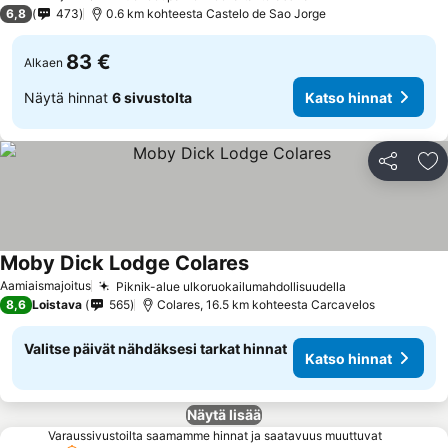
6,8
473
0.6 km kohteesta Castelo de Sao Jorge
83 €
Alkaen
Näytä hinnat
6 sivustolta
Katso hinnat
Jaa
Li
Moby Dick Lodge Colares
Aamiaismajoitus
Piknik-alue ulkoruokailumahdollisuudella
8,6
Loistava
565
Colares, 16.5 km kohteesta Carcavelos
Valitse päivät nähdäksesi tarkat hinnat
Katso hinnat
Näytä lisää
Varaussivustoilta saamamme hinnat ja saatavuus muuttuvat