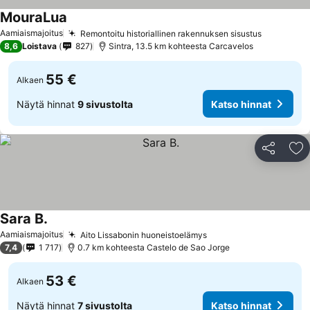
MouraLua
Aamiaismajoitus
Remontoitu historiallinen rakennuksen sisustus
8,6
Loistava
827
Sintra, 13.5 km kohteesta Carcavelos
55 €
Alkaen
Näytä hinnat
9 sivustolta
Katso hinnat
Jaa
Li
Sara B.
Aamiaismajoitus
Aito Lissabonin huoneistoelämys
7,4
1 717
0.7 km kohteesta Castelo de Sao Jorge
53 €
Alkaen
Näytä hinnat
7 sivustolta
Katso hinnat