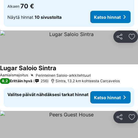
70 €
Alkaen
Näytä hinnat
10 sivustolta
Katso hinnat
Jaa
Li
Lugar Saloio Sintra
Aamiaismajoitus
Perinteinen Saloio-arkkitehtuuri
8,2
Erittäin hyvä
256
Sintra, 13.2 km kohteesta Carcavelos
Valitse päivät nähdäksesi tarkat hinnat
Katso hinnat
Jaa
Li