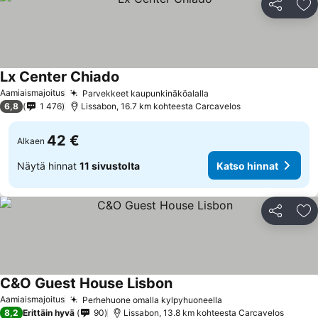
Jaa
Li
Lx Center Chiado
Aamiaismajoitus
Parvekkeet kaupunkinäköalalla
6,8
1 476
Lissabon, 16.7 km kohteesta Carcavelos
42 €
Alkaen
Näytä hinnat
11 sivustolta
Katso hinnat
Jaa
Li
C&O Guest House Lisbon
Aamiaismajoitus
Perhehuone omalla kylpyhuoneella
8,2
Erittäin hyvä
90
Lissabon, 13.8 km kohteesta Carcavelos