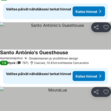
Valitse päivät nähdäksesi tarkat hinnat
Katso hinnat
Jaa
Li
Santo António's Guesthouse
Aamiaismajoitus
Omaleimainen ja yksilöllinen design
7,6
Hyvä
767
Cascais, 10.8 km kohteesta Carcavelos
Valitse päivät nähdäksesi tarkat hinnat
Katso hinnat
Jaa
Li