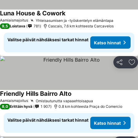
Luna House & Cowork
Aamiaismajoitus
Yhteisasumisen ja -työskentelyn elämäntapa
9,5
Loistava
781
Cascais, 7.6 km kohteesta Carcavelos
Valitse päivät nähdäksesi tarkat hinnat
Katso hinnat
Jaa
Li
Friendly Hills Bairro Alto
Aamiaismajoitus
Omistautunutta vapaaehtoisapua
8,0
Erittäin hyvä
1 907
0.8 km kohteesta Praça do Comercio
Valitse päivät nähdäksesi tarkat hinnat
Katso hinnat