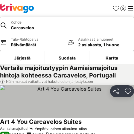
Suosikit
Kirjaud
Val
Kohde
Carcavelos
Tulo-/lähtöpäivä
Asiakkaat ja huoneet
Päivämäärät
2 asiakasta, 1 huone
Järjestä
Suodata
Kartta
Vertaile majoitustyypin Aamiaismajoitus
hintoja kohteessa Carcavelos, Portugali
Näin maksut vaikuttavat hakutulosten järjestykseen
Jaa
Li
Art 4 You Carcavelos Suites
Aamiaismajoitus
Ympärivuotinen ulkouima-allas