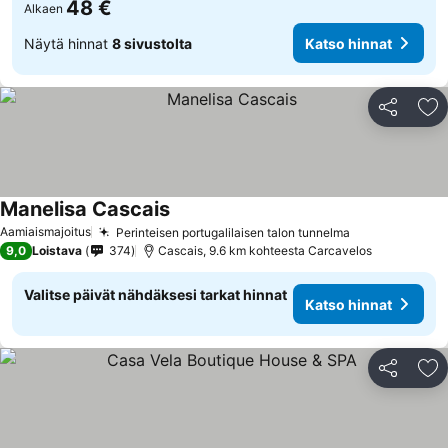
48 €
Alkaen
Näytä hinnat
8 sivustolta
Katso hinnat
Jaa
Li
Manelisa Cascais
Aamiaismajoitus
Perinteisen portugalilaisen talon tunnelma
9,0
Loistava
374
Cascais, 9.6 km kohteesta Carcavelos
Valitse päivät nähdäksesi tarkat hinnat
Katso hinnat
Jaa
Li