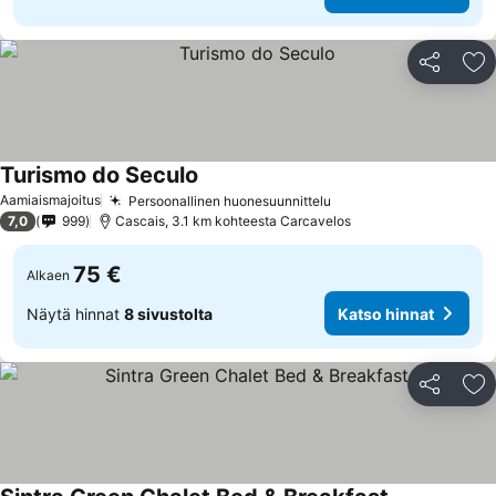
Jaa
Li
Turismo do Seculo
Aamiaismajoitus
Persoonallinen huonesuunnittelu
7,0
999
Cascais, 3.1 km kohteesta Carcavelos
75 €
Alkaen
Näytä hinnat
8 sivustolta
Katso hinnat
Jaa
Li