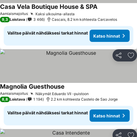
Casa Vela Boutique House & SPA
Aamiaismajoitus
Kaksi ulkouima-allasta
9,3
Loistava
3 466
Cascais, 8.2 km kohteesta Carcavelos
Valitse päivät nähdäksesi tarkat hinnat
Katso hinnat
Jaa
Li
Magnolia Guesthouse
Aamiaismajoitus
Näkymät Eduardo VII -puistoon
8,8
Loistava
1 194
2.2 km kohteesta Castelo de Sao Jorge
Valitse päivät nähdäksesi tarkat hinnat
Katso hinnat