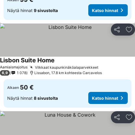
Näytä hinnat
9 sivustolta
Katso hinnat
Jaa
Li
Lisbon Suite Home
Aamiaismajoitus
Vilkkaat kaupunkinäköalaparvekkeet
6,9
1 078
Lissabon, 17.8 km kohteesta Carcavelos
50 €
Alkaen
Näytä hinnat
8 sivustolta
Katso hinnat
Jaa
Li