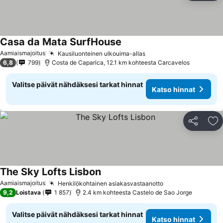
Casa da Mata SurfHouse
Aamiaismajoitus
Kausiluonteinen ulkouima-allas
6,8
799
Costa de Caparica, 12.1 km kohteesta Carcavelos
Valitse päivät nähdäksesi tarkat hinnat
Katso hinnat
Jaa
Li
The Sky Lofts Lisbon
Aamiaismajoitus
Henkilökohtainen asiakasvastaanotto
9,2
Loistava
1 857
2.4 km kohteesta Castelo de Sao Jorge
Valitse päivät nähdäksesi tarkat hinnat
Katso hinnat