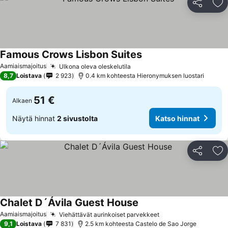
Jaa
Li
Famous Crows Lisbon Suites
Aamiaismajoitus
Ulkona oleva oleskelutila
8,7
Loistava
2 923
0.4 km kohteesta Hieronymuksen luostari
51 €
Alkaen
Näytä hinnat
2 sivustolta
Katso hinnat
Jaa
Li
Chalet D´Ávila Guest House
Aamiaismajoitus
Viehättävät aurinkoiset parvekkeet
9,1
Loistava
7 831
2.5 km kohteesta Castelo de Sao Jorge