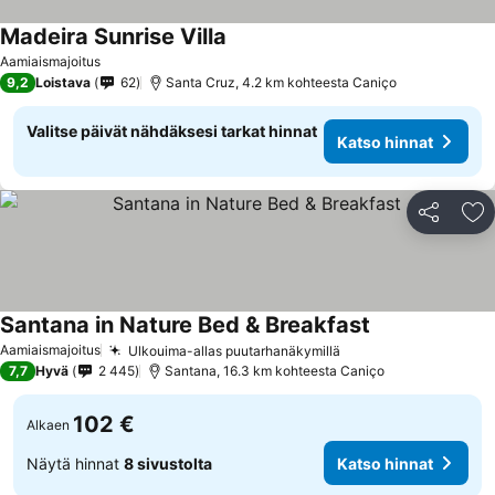
Madeira Sunrise Villa
Aamiaismajoitus
9,2
Loistava
62
Santa Cruz, 4.2 km kohteesta Caniço
Valitse päivät nähdäksesi tarkat hinnat
Katso hinnat
Jaa
Li
Santana in Nature Bed & Breakfast
Aamiaismajoitus
Ulkouima-allas puutarhanäkymillä
7,7
Hyvä
2 445
Santana, 16.3 km kohteesta Caniço
102 €
Alkaen
Näytä hinnat
8 sivustolta
Katso hinnat