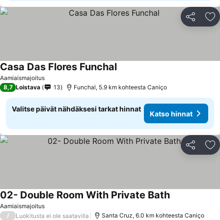
Jaa
Li
Casa Das Flores Funchal
Aamiaismajoitus
8,7
Loistava
13
Funchal, 5.9 km kohteesta Caniço
Valitse päivät nähdäksesi tarkat hinnat
Katso hinnat
Jaa
Li
02- Double Room With Private Bath
Aamiaismajoitus
/
Santa Cruz, 6.0 km kohteesta Caniço
Luokitusta ei ole saatavilla