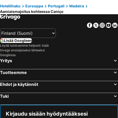
Hotellihaku
Eurooppa
Portugali
Madeira
Ponta do Sol, bed and breakfasts
Garajau, bed and breakfasts
Aamiaismajoitus kohteessa Caniço
Camacha, bed and breakfasts
Facebook
Twitter
Insta
Yo
Lisää Googleen
Löydä tuloksemme helposti: lisää
trivago ensisijaiseksi lähteeksi
Googlessa.
Yritys
Tuotteemme
Ehdot ja käytännöt
Tuki
Kirjaudu sisään hyödyntääksesi