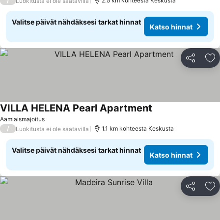
/
2.5 km kohteesta Keskusta
Luokitusta ei ole saatavilla
Valitse päivät nähdäksesi tarkat hinnat
Katso hinnat
Jaa
Li
VILLA HELENA Pearl Apartment
Aamiaismajoitus
/
1.1 km kohteesta Keskusta
Luokitusta ei ole saatavilla
Valitse päivät nähdäksesi tarkat hinnat
Katso hinnat
Jaa
Li