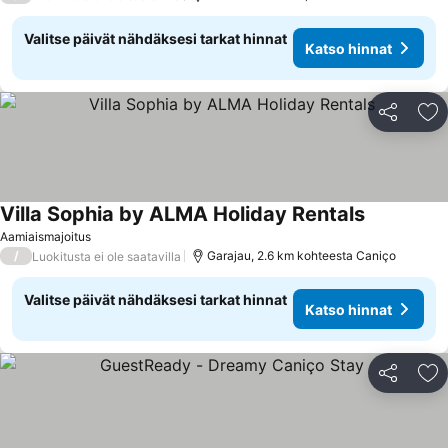
Valitse päivät nähdäksesi tarkat hinnat
Katso hinnat
Jaa
Li
Villa Sophia by ALMA Holiday Rentals
Aamiaismajoitus
/
Garajau, 2.6 km kohteesta Caniço
Luokitusta ei ole saatavilla
Valitse päivät nähdäksesi tarkat hinnat
Katso hinnat
Jaa
Li