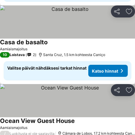
Jaa
Li
Casa de basalto
Aamiaismajoitus
10
Loistava
2
Santa Cruz, 1.5 km kohteesta Caniço
Valitse päivät nähdäksesi tarkat hinnat
Katso hinnat
Jaa
Li
Ocean View Guest House
Aamiaismajoitus
/
Câmara de Lobos, 17.2 km kohteesta Caniço
Luokitusta ei ole saatavilla