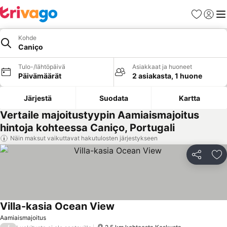
Suosikit
Kirjaud
Val
Kohde
Caniço
Tulo-/lähtöpäivä
Asiakkaat ja huoneet
Päivämäärät
2 asiakasta, 1 huone
Järjestä
Suodata
Kartta
Vertaile majoitustyypin Aamiaismajoitus
hintoja kohteessa Caniço, Portugali
Näin maksut vaikuttavat hakutulosten järjestykseen
Jaa
Li
Villa-kasia Ocean View
Aamiaismajoitus