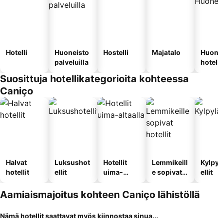
Hotelli
Huoneisto
Hostelli
Majatalo
Huon
palveluilla
hotel
Suosittuja hotellikategorioita kohteessa
Caniço
Halvat
Luksushot
Hotellit
Lemmikeill
Kylp
hotellit
ellit
uima-
e sopivat
ellit
altaalla
hotellit
Aamiaismajoitus kohteen Caniço lähistöllä
Nämä hotellit saattavat myös kiinnostaa sinua...