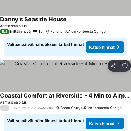
Danny's Seaside House
Aamiaismajoitus
8,2
Erittäin hyvä
19
Funchal, 7.7 km kohteesta Caniço
Valitse päivät nähdäksesi tarkat hinnat
Katso hinnat
Jaa
Li
Coastal Comfort at Riverside - 4 Min to Airport!
Aamiaismajoitus
/
Santa Cruz, 4.5 km kohteesta Caniço
Luokitusta ei ole saatavilla
Valitse päivät nähdäksesi tarkat hinnat
Katso hinnat