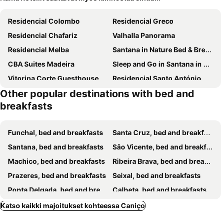
Residencial Colombo
Residencial Greco
Residencial Chafariz
Valhalla Panorama
Residencial Melba
Santana in Nature Bed & Breakfast
CBA Suites Madeira
Sleep and Go in Santana in Nature B&B
Vitorina Corte Guesthouse
Residencial Santo António
Other popular destinations with bed and
Alojamento Central 1
Residencial Familia
breakfasts
Madeira Accommodation
Ocean View Guest House
Danny's Seaside House
Funchal, bed and breakfasts
Santa Cruz, bed and breakfasts
Santana, bed and breakfasts
Sâo Vicente, bed and breakfasts
Machico, bed and breakfasts
Ribeira Brava, bed and breakfasts
Prazeres, bed and breakfasts
Seixal, bed and breakfasts
Ponta Delgada, bed and breakfasts
Calheta, bed and breakfasts
Câmara de Lobos, bed and breakfasts
Santo da Serra, bed and breakfasts
Katso kaikki majoitukset kohteessa Caniço
Porto da Cruz, bed and breakfasts
Caniçal, bed and breakfasts