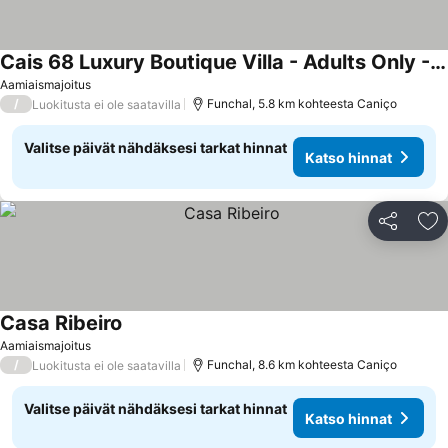
Cais 68 Luxury Boutique Villa - Adults Only - 24h Concierge
Aamiaismajoitus
/
Funchal, 5.8 km kohteesta Caniço
Luokitusta ei ole saatavilla
Valitse päivät nähdäksesi tarkat hinnat
Katso hinnat
Jaa
Li
Casa Ribeiro
Aamiaismajoitus
/
Funchal, 8.6 km kohteesta Caniço
Luokitusta ei ole saatavilla
Valitse päivät nähdäksesi tarkat hinnat
Katso hinnat