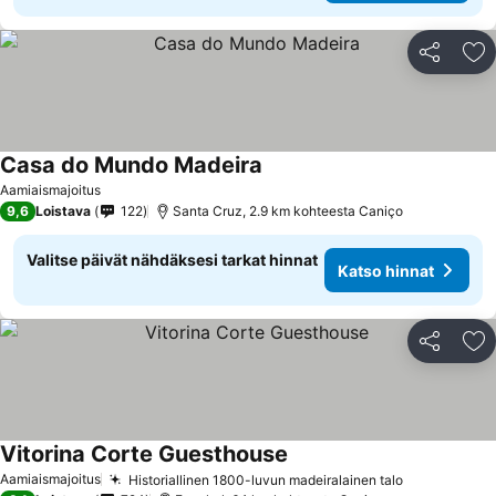
Jaa
Li
Casa do Mundo Madeira
Aamiaismajoitus
9,6
Loistava
122
Santa Cruz, 2.9 km kohteesta Caniço
Valitse päivät nähdäksesi tarkat hinnat
Katso hinnat
Jaa
Li
Vitorina Corte Guesthouse
Aamiaismajoitus
Historiallinen 1800-luvun madeiralainen talo