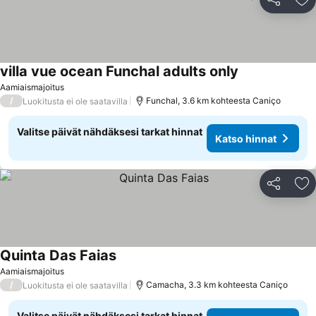
Jaa
Li
villa vue ocean Funchal adults only
Aamiaismajoitus
/
Funchal, 3.6 km kohteesta Caniço
Luokitusta ei ole saatavilla
Valitse päivät nähdäksesi tarkat hinnat
Katso hinnat
Jaa
Li
Quinta Das Faias
Aamiaismajoitus
/
Camacha, 3.3 km kohteesta Caniço
Luokitusta ei ole saatavilla
Valitse päivät nähdäksesi tarkat hinnat