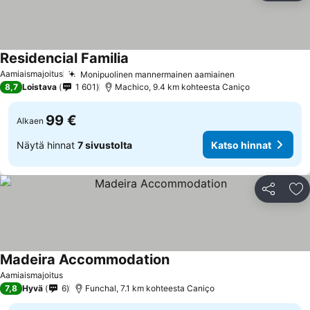
Residencial Familia
Aamiaismajoitus
Monipuolinen mannermainen aamiainen
8,7
Loistava
1 601
Machico, 9.4 km kohteesta Caniço
99 €
Alkaen
Näytä hinnat
7 sivustolta
Katso hinnat
Jaa
Li
Madeira Accommodation
Aamiaismajoitus
7,8
Hyvä
6
Funchal, 7.1 km kohteesta Caniço