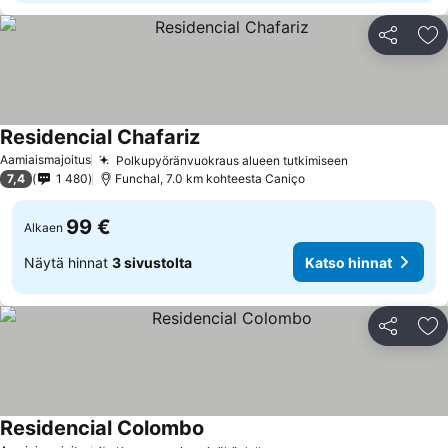
Jaa
Li
Residencial Chafariz
Aamiaismajoitus
Polkupyöränvuokraus alueen tutkimiseen
7,4
1 480
Funchal, 7.0 km kohteesta Caniço
99 €
Alkaen
Näytä hinnat
3 sivustolta
Katso hinnat
Jaa
Li
Residencial Colombo