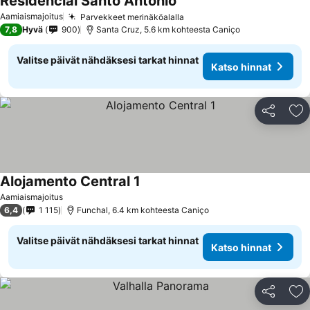
Residencial Santo António
Aamiaismajoitus
Parvekkeet merinäköalalla
7,8
Hyvä
900
Santa Cruz, 5.6 km kohteesta Caniço
Valitse päivät nähdäksesi tarkat hinnat
Katso hinnat
Jaa
Li
Alojamento Central 1
Aamiaismajoitus
6,4
1 115
Funchal, 6.4 km kohteesta Caniço
Valitse päivät nähdäksesi tarkat hinnat
Katso hinnat
Jaa
Li