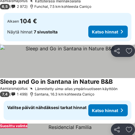
Aamiaismajoitus
Kattoterassi merinäköalalla
6,5
2 972
Funchal, 7.5 km kohteesta Caniço
104 €
Alkaen
Näytä hinnat
7 sivustolta
Katso hinnat
Jaa
Li
Sleep and Go in Santana in Nature B&B
Aamiaismajoitus
Lämmitetty uima-allas ympärivuotiseen käyttöön
7,4
1 499
Santana, 16.3 km kohteesta Caniço
Valitse päivät nähdäksesi tarkat hinnat
Katso hinnat
Suosittu valinta
Jaa
Li