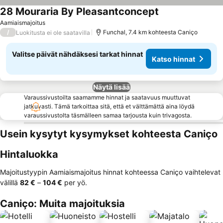
28 Mouraria By Pleasantconcept
Aamiaismajoitus
/
Funchal, 7.4 km kohteesta Caniço
Luokitusta ei ole saatavilla
Valitse päivät nähdäksesi tarkat hinnat
Katso hinnat
Näytä lisää
Varaussivustoilta saamamme hinnat ja saatavuus muuttuvat
jatkuvasti. Tämä tarkoittaa sitä, että et välttämättä aina löydä
varaussivustolta täsmälleen samaa tarjousta kuin trivagosta.
Usein kysytyt kysymykset kohteesta Caniço
Hintaluokka
Majoitustyypin Aamiaismajoitus hinnat kohteessa Caniço vaihtelevat
välillä
‎82 €
–
‎104 €
per yö.
Caniço: Muita majoituksia