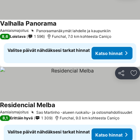
Valhalla Panorama
Aamiaismajoitus
Panoraamanäkymät lahdelle ja kaupunkiin
8,6
Loistava
1 596
Funchal, 7.0 km kohteesta Caniço
Valitse päivät nähdäksesi tarkat hinnat
Katso hinnat
Jaa
Li
Residencial Melba
Aamiaismajoitus
Sao Martinho -alueen ruokailu- ja ostosmahdollisuudet
8,1
Erittäin hyvä
1 309
Funchal, 9.0 km kohteesta Caniço
Valitse päivät nähdäksesi tarkat hinnat
Katso hinnat