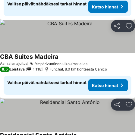
Valitse päivät nähdäksesi tarkat hinnat
Katso hinnat
Jaa
Li
CBA Suites Madeira
Aamiaismajoitus
Ympärivuotinen ulkouima-allas
8,5
Loistava
1 118
Funchal, 8.0 km kohteesta Caniço
Valitse päivät nähdäksesi tarkat hinnat
Katso hinnat
Jaa
Li