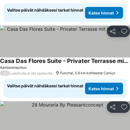
Valitse päivät nähdäksesi tarkat hinnat
Katso hinnat
Jaa
Li
Casa Das Flores Suite - Privater Terrasse mit Whirlpool
Aamiaismajoitus
/
Funchal, 5.9 km kohteesta Caniço
Luokitusta ei ole saatavilla
Valitse päivät nähdäksesi tarkat hinnat
Katso hinnat
Jaa
Li