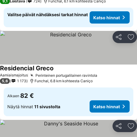
9,1
Loistava
724
Funchal, 6.1 km kohteesta Caniço
Valitse päivät nähdäksesi tarkat hinnat
Katso hinnat
Jaa
Li
Residencial Greco
Aamiaismajoitus
Perinteinen portugalilainen ravintola
5,6
1 173
Funchal, 6.8 km kohteesta Caniço
82 €
Alkaen
Näytä hinnat
11 sivustolta
Katso hinnat
Jaa
Li