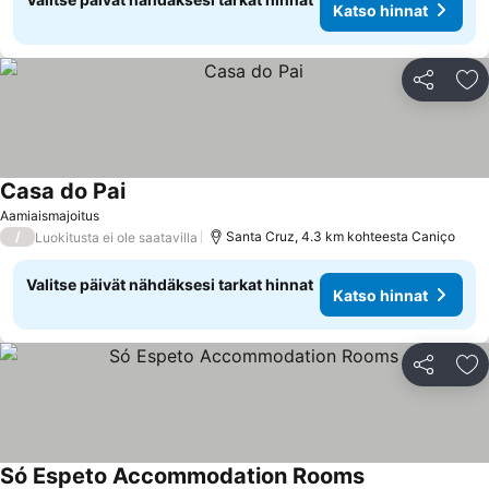
Katso hinnat
Jaa
Li
Casa do Pai
Aamiaismajoitus
/
Santa Cruz, 4.3 km kohteesta Caniço
Luokitusta ei ole saatavilla
Valitse päivät nähdäksesi tarkat hinnat
Katso hinnat
Jaa
Li
Só Espeto Accommodation Rooms