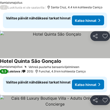
Aamiaismajoitus
/
Santa Cruz, 4.4 km kohteesta Caniço
Luokitusta ei ole saatavilla
Valitse päivät nähdäksesi tarkat hinnat
Katso hinnat
Jaa
Li
Hotel Quinta São Gonçalo
Aamiaismajoitus
Vehreä puutarha banaaniviljelmineen
9,5
Loistava
205
Funchal, 4.9 km kohteesta Caniço
Valitse päivät nähdäksesi tarkat hinnat
Katso hinnat
Jaa
Li