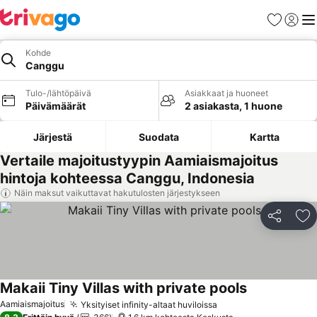
Suosikit
Kirjaud
Val
Kohde
Canggu
Tulo-/lähtöpäivä
Asiakkaat ja huoneet
Päivämäärät
2 asiakasta, 1 huone
Järjestä
Suodata
Kartta
Vertaile majoitustyypin Aamiaismajoitus
hintoja kohteessa Canggu, Indonesia
Näin maksut vaikuttavat hakutulosten järjestykseen
Jaa
Li
Makaii Tiny Villas with private pools
Aamiaismajoitus
Yksityiset infinity-altaat huviloissa