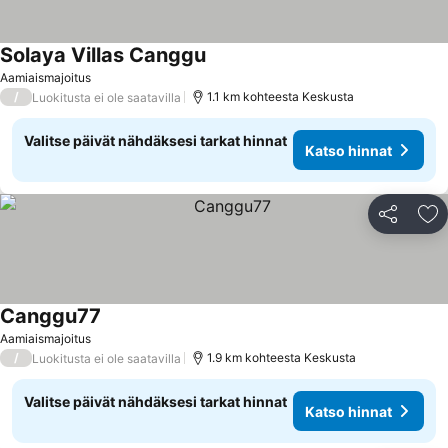
Solaya Villas Canggu
Aamiaismajoitus
/
1.1 km kohteesta Keskusta
Luokitusta ei ole saatavilla
Valitse päivät nähdäksesi tarkat hinnat
Katso hinnat
Jaa
Li
Canggu77
Aamiaismajoitus
/
1.9 km kohteesta Keskusta
Luokitusta ei ole saatavilla
Valitse päivät nähdäksesi tarkat hinnat
Katso hinnat