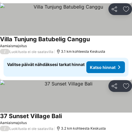
Jaa
Li
Villa Tunjung Batubelig Canggu
Aamiaismajoitus
/
3.1 km kohteesta Keskusta
Luokitusta ei ole saatavilla
Valitse päivät nähdäksesi tarkat hinnat
Katso hinnat
Jaa
Li
37 Sunset Village Bali
Aamiaismajoitus
/
3.2 km kohteesta Keskusta
Luokitusta ei ole saatavilla