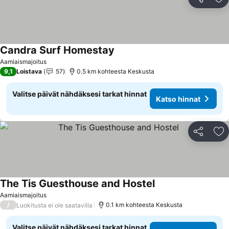
Jaa
Li
Candra Surf Homestay
Aamiaismajoitus
9,1
Loistava
57
0.5 km kohteesta Keskusta
Valitse päivät nähdäksesi tarkat hinnat
Katso hinnat
Jaa
Li
The Tis Guesthouse and Hostel
Aamiaismajoitus
/
0.1 km kohteesta Keskusta
Luokitusta ei ole saatavilla
Valitse päivät nähdäksesi tarkat hinnat