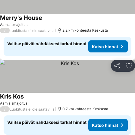
Merry's House
Aamiaismajoitus
/
2.2 km kohteesta Keskusta
Luokitusta ei ole saatavilla
Valitse päivät nähdäksesi tarkat hinnat
Katso hinnat
Jaa
Li
Kris Kos
Aamiaismajoitus
/
0.7 km kohteesta Keskusta
Luokitusta ei ole saatavilla
Valitse päivät nähdäksesi tarkat hinnat
Katso hinnat