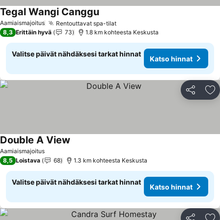
Tegal Wangi Canggu
Aamiaismajoitus
Rentouttavat spa-tilat
8,3
Erittäin hyvä
73
1.8 km kohteesta Keskusta
Valitse päivät nähdäksesi tarkat hinnat
Katso hinnat
Jaa
Li
Double A View
Aamiaismajoitus
8,5
Loistava
68
1.3 km kohteesta Keskusta
Valitse päivät nähdäksesi tarkat hinnat
Katso hinnat