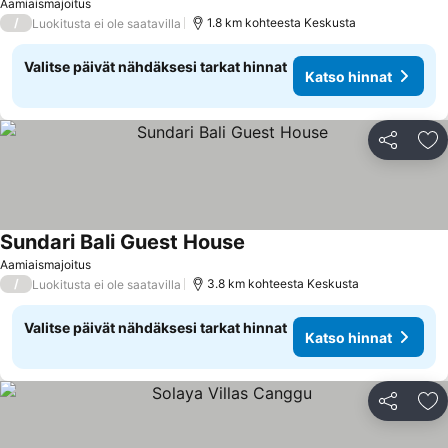
Aamiaismajoitus
/
1.8 km kohteesta Keskusta
Luokitusta ei ole saatavilla
Valitse päivät nähdäksesi tarkat hinnat
Katso hinnat
Jaa
Li
Sundari Bali Guest House
Aamiaismajoitus
/
3.8 km kohteesta Keskusta
Luokitusta ei ole saatavilla
Valitse päivät nähdäksesi tarkat hinnat
Katso hinnat
Jaa
Li