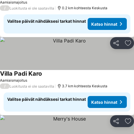
Aamiaismajoitus
/
0.2 km kohteesta Keskusta
Luokitusta ei ole saatavilla
Valitse päivät nähdäksesi tarkat hinnat
Katso hinnat
Jaa
Li
Villa Padi Karo
Aamiaismajoitus
/
3.7 km kohteesta Keskusta
Luokitusta ei ole saatavilla
Valitse päivät nähdäksesi tarkat hinnat
Katso hinnat
Jaa
Li