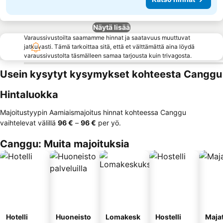
Näytä lisää
Varaussivustoilta saamamme hinnat ja saatavuus muuttuvat
jatkuvasti. Tämä tarkoittaa sitä, että et välttämättä aina löydä
varaussivustolta täsmälleen samaa tarjousta kuin trivagosta.
Usein kysytyt kysymykset kohteesta Canggu
Hintaluokka
Majoitustyypin Aamiaismajoitus hinnat kohteessa Canggu
vaihtelevat välillä
‎96 €
–
‎96 €
per yö.
Canggu: Muita majoituksia
Hotelli
Huoneisto
Lomakesk
Hostelli
Maja