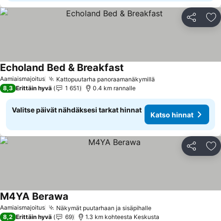
Jaa
Li
Echoland Bed & Breakfast
Aamiaismajoitus
Kattopuutarha panoraamanäkymillä
8,3
Erittäin hyvä
1 651
0.4 km rannalle
Valitse päivät nähdäksesi tarkat hinnat
Katso hinnat
Jaa
Li
M4YA Berawa
Aamiaismajoitus
Näkymät puutarhaan ja sisäpihalle
8,2
Erittäin hyvä
69
1.3 km kohteesta Keskusta