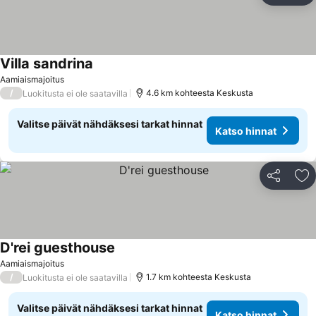
Villa sandrina
Aamiaismajoitus
/
4.6 km kohteesta Keskusta
Luokitusta ei ole saatavilla
Valitse päivät nähdäksesi tarkat hinnat
Katso hinnat
Jaa
Li
D'rei guesthouse
Aamiaismajoitus
/
1.7 km kohteesta Keskusta
Luokitusta ei ole saatavilla
Valitse päivät nähdäksesi tarkat hinnat
Katso hinnat