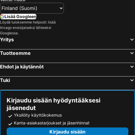
Mengwi, bed and breakfasts
Lisää Googleen
Löydä tuloksemme helposti: lisää
trivago ensisijaiseksi lähteeksi
Googlessa.
Yritys
Tuotteemme
Ehdot ja käytännöt
Tuki
Kirjaudu sisään hyödyntääksesi
jäsenedut
Yksilöity käyttökokemus
Kanta-asiakastarjoukset ja jäsenhinnat
Kirjaudu sisään