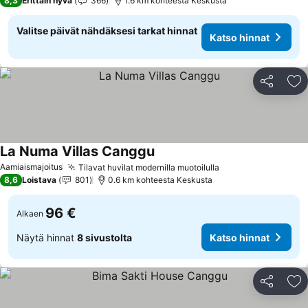
8,3
Erittäin hyvä
366
1.6 km kohteesta Keskusta
Valitse päivät nähdäksesi tarkat hinnat
Katso hinnat
Jaa
Li
La Numa Villas Canggu
Aamiaismajoitus
Tilavat huvilat modernilla muotoilulla
8,6
Loistava
801
0.6 km kohteesta Keskusta
96 €
Alkaen
Näytä hinnat
8 sivustolta
Katso hinnat
Jaa
Li