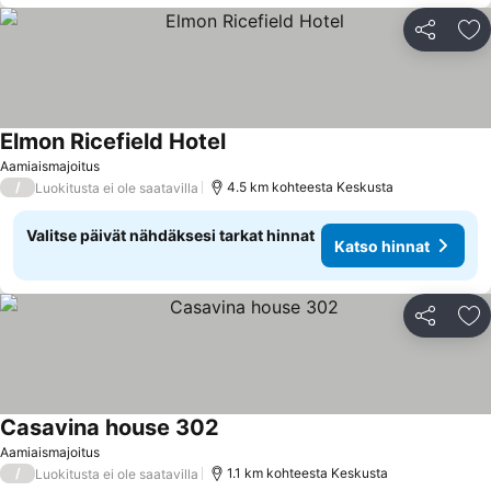
Jaa
Li
Elmon Ricefield Hotel
Aamiaismajoitus
/
4.5 km kohteesta Keskusta
Luokitusta ei ole saatavilla
Valitse päivät nähdäksesi tarkat hinnat
Katso hinnat
Jaa
Li
Casavina house 302
Aamiaismajoitus
/
1.1 km kohteesta Keskusta
Luokitusta ei ole saatavilla