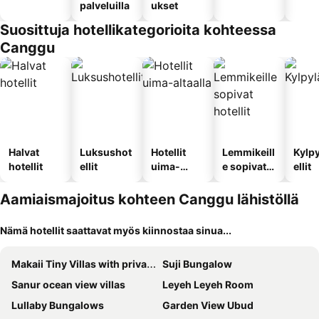
palveluilla
ukset
Suosittuja hotellikategorioita kohteessa
Canggu
Halvat
Luksushot
Hotellit
Lemmikeill
Kylp
hotellit
ellit
uima-
e sopivat
ellit
altaalla
hotellit
Aamiaismajoitus kohteen Canggu lähistöllä
Nämä hotellit saattavat myös kiinnostaa sinua...
Makaii Tiny Villas with private pools
Suji Bungalow
Sanur ocean view villas
Leyeh Leyeh Room
Lullaby Bungalows
Garden View Ubud