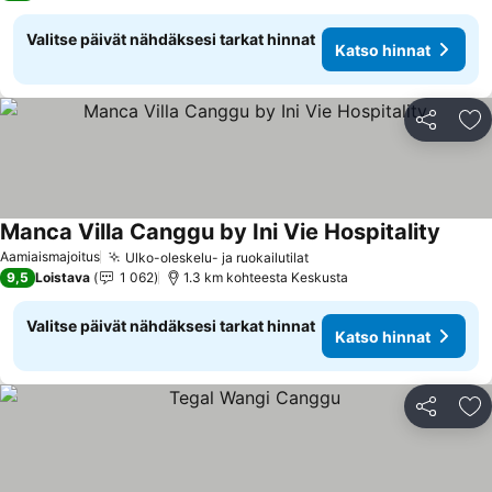
Valitse päivät nähdäksesi tarkat hinnat
Katso hinnat
Jaa
Li
Manca Villa Canggu by Ini Vie Hospitality
Aamiaismajoitus
Ulko-oleskelu- ja ruokailutilat
9,5
Loistava
1 062
1.3 km kohteesta Keskusta
Valitse päivät nähdäksesi tarkat hinnat
Katso hinnat
Jaa
Li