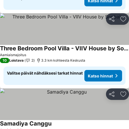
Katso hinnat
Jaa
Li
Three Bedroom Pool Villa - VIIV House by Soobali
Aamiaismajoitus
10
Loistava
2
3.3 km kohteesta Keskusta
Valitse päivät nähdäksesi tarkat hinnat
Katso hinnat
Jaa
Li
Samadiya Canggu