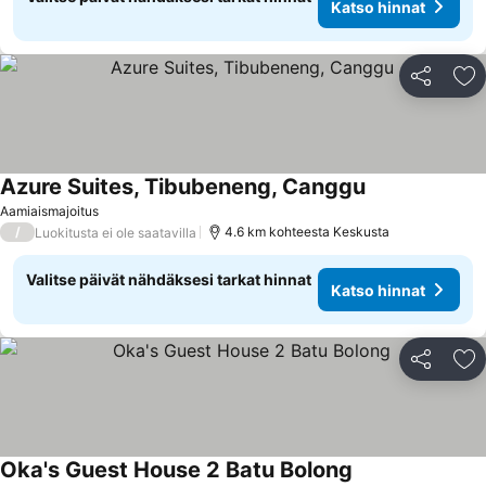
Katso hinnat
Jaa
Li
Azure Suites, Tibubeneng, Canggu
Aamiaismajoitus
/
4.6 km kohteesta Keskusta
Luokitusta ei ole saatavilla
Valitse päivät nähdäksesi tarkat hinnat
Katso hinnat
Jaa
Li
Oka's Guest House 2 Batu Bolong