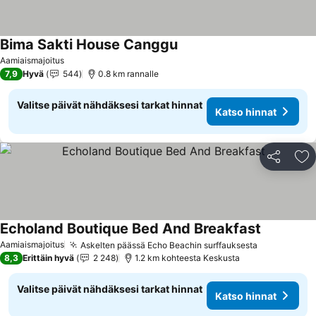
Bima Sakti House Canggu
Aamiaismajoitus
7,9
Hyvä
544
0.8 km rannalle
Valitse päivät nähdäksesi tarkat hinnat
Katso hinnat
Jaa
Li
Echoland Boutique Bed And Breakfast
Aamiaismajoitus
Askelten päässä Echo Beachin surffauksesta
8,3
Erittäin hyvä
2 248
1.2 km kohteesta Keskusta
Valitse päivät nähdäksesi tarkat hinnat
Katso hinnat