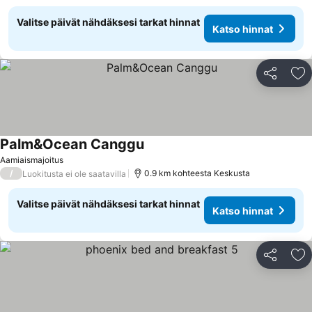
Valitse päivät nähdäksesi tarkat hinnat
Katso hinnat
Jaa
Li
Palm&Ocean Canggu
Aamiaismajoitus
/
0.9 km kohteesta Keskusta
Luokitusta ei ole saatavilla
Valitse päivät nähdäksesi tarkat hinnat
Katso hinnat
Jaa
Li