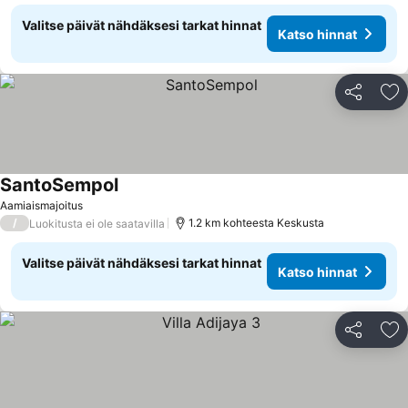
Valitse päivät nähdäksesi tarkat hinnat
Katso hinnat
Jaa
Li
SantoSempol
Aamiaismajoitus
/
1.2 km kohteesta Keskusta
Luokitusta ei ole saatavilla
Valitse päivät nähdäksesi tarkat hinnat
Katso hinnat
Jaa
Li