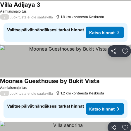
Villa Adijaya 3
Aamiaismajoitus
/
1.9 km kohteesta Keskusta
Luokitusta ei ole saatavilla
Valitse päivät nähdäksesi tarkat hinnat
Katso hinnat
Jaa
Li
Moonea Guesthouse by Bukit Vista
Aamiaismajoitus
/
1.2 km kohteesta Keskusta
Luokitusta ei ole saatavilla
Valitse päivät nähdäksesi tarkat hinnat
Katso hinnat
Jaa
Li