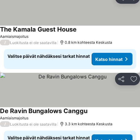
Jaa
Li
The Kamala Guest House
Aamiaismajoitus
/
0.8 km kohteesta Keskusta
Luokitusta ei ole saatavilla
Valitse päivät nähdäksesi tarkat hinnat
Katso hinnat
Jaa
Li
De Ravin Bungalows Canggu
Aamiaismajoitus
/
3.3 km kohteesta Keskusta
Luokitusta ei ole saatavilla
Valitse päivät nähdäksesi tarkat hinnat