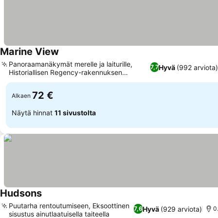
Marine View
Panoraamanäkymät merelle ja laiturille,
Hyvä
(992 arviota)
7,7
Historiallisen Regency-rakennuksen
viehätys
72 €
Alkaen
Näytä hinnat
11 sivustolta
Hudsons
Puutarha rentoutumiseen, Eksoottinen
Hyvä
(929 arviota)
7,6
0
sisustus ainutlaatuisella taiteella