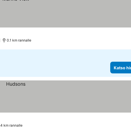
0.1 km rannalle
Katso hi
.4 km rannalle