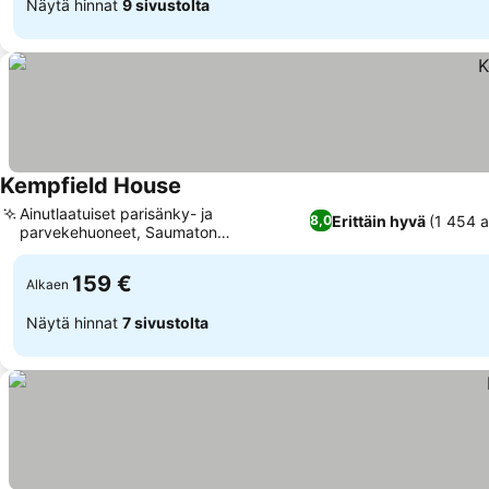
Näytä hinnat
9 sivustolta
Kempfield House
Ainutlaatuiset parisänky- ja
Erittäin hyvä
(1 454 a
8,0
parvekehuoneet, Saumaton
sisäänkirjautuminen pubissa
159 €
Alkaen
Näytä hinnat
7 sivustolta