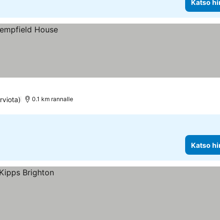
Katso hi
rviota)
0.1 km rannalle
Katso hi