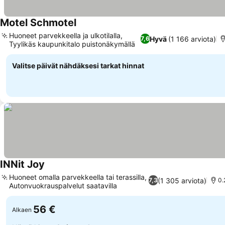
Motel Schmotel
Huoneet parvekkeella ja ulkotilalla,
Hyvä
(1 166 arviota)
7,6
Tyylikäs kaupunkitalo puistonäkymällä
Valitse päivät nähdäksesi tarkat hinnat
INNit Joy
Huoneet omalla parvekkeella tai terassilla,
(1 305 arviota)
7,3
0.
Autonvuokrauspalvelut saatavilla
56 €
Alkaen