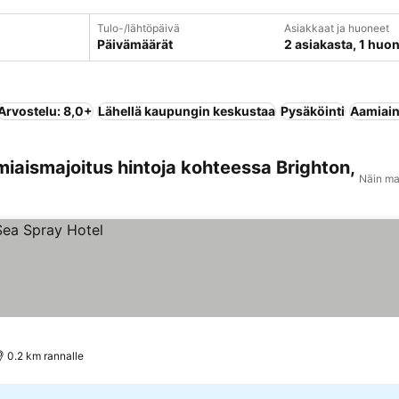
Tulo-/lähtöpäivä
Asiakkaat ja huoneet
Päivämäärät
2 asiakasta, 1 huo
Arvostelu: 8,0+
Lähellä kaupungin keskustaa
Pysäköinti
Aamiain
miaismajoitus hintoja kohteessa Brighton,
Näin ma
0.2 km rannalle