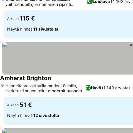
Loistava
(4 162 arvi
9,5
vaihtoehdoilla, Erinomainen sijainti
Kemptownissa
115 €
Alkaen
Näytä hinnat
11 sivustolta
Amherst Brighton
Huoneita valloittavilla merinäköaloilla,
Hyvä
(1 149 arviota)
7,7
Harkitusti suunnitellut modernit huoneet
51 €
Alkaen
Näytä hinnat
12 sivustolta