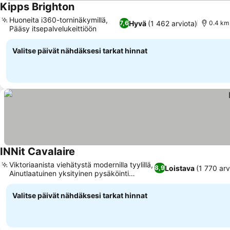
Kipps Brighton
Huoneita i360-torninäkymillä,
Hyvä
(1 462 arviota)
7,6
0.4 km 
Pääsy itsepalvelukeittiöön
Valitse päivät nähdäksesi tarkat hinnat
INNit Cavalaire
Viktoriaanista viehätystä modernilla tyylillä,
Loistava
(1 770 arv
8,9
Ainutlaatuinen yksityinen pysäköinti
kadulla
Valitse päivät nähdäksesi tarkat hinnat