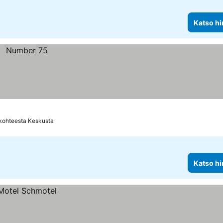
Katso hi
kohteesta Keskusta
Katso hi