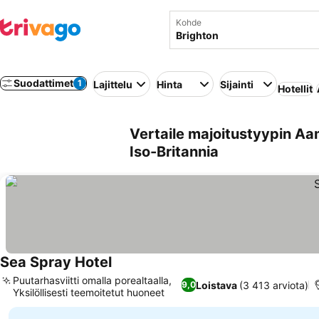
Kohde
Suodattimet
1
Lajittelu
Hinta
Sijainti
Hotellit
Vertaile majoitustyypin Aa
Iso-Britannia
Sea Spray Hotel
Puutarhasviitti omalla porealtaalla,
Loistava
(3 413 arviota)
9,0
Yksilöllisesti teemoitetut huoneet