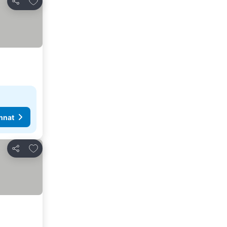
Jaa
nnat
Lisää suosikkeihin
Jaa