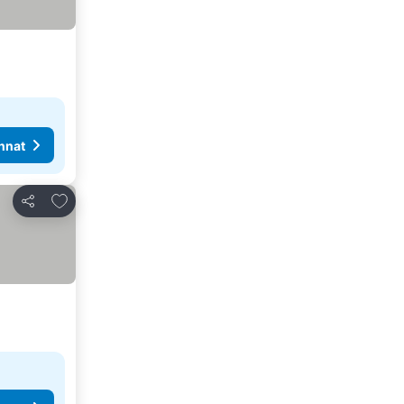
nnat
Lisää suosikkeihin
Jaa