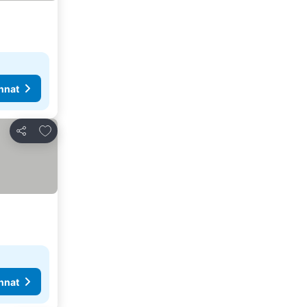
nnat
Lisää suosikkeihin
Jaa
nnat