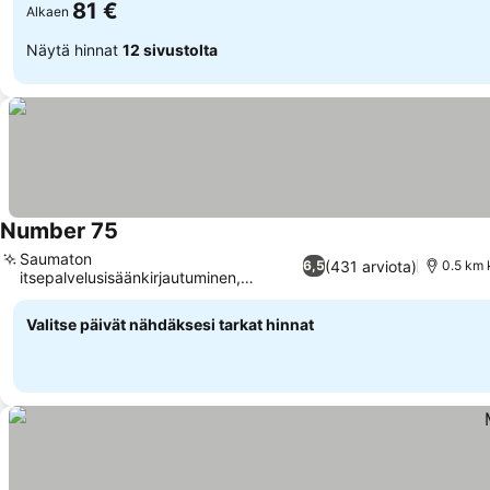
81 €
Alkaen
Näytä hinnat
12 sivustolta
Number 75
Saumaton
(431 arviota)
6,5
0.5 km 
itsepalvelusisäänkirjautuminen,
Päivitetty sviitti keittiöllä
Valitse päivät nähdäksesi tarkat hinnat