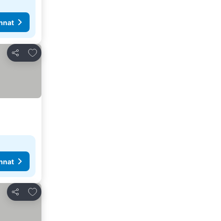
nnat
Lisää suosikkeihin
Jaa
nnat
Lisää suosikkeihin
Jaa