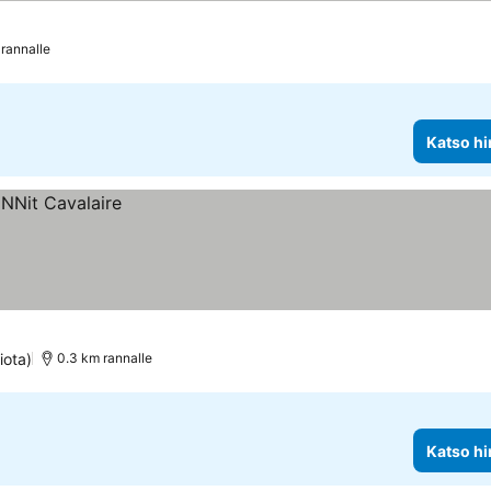
rannalle
Katso hi
iota)
0.3 km rannalle
Katso hi