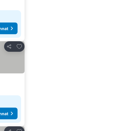
nnat
Lisää suosikkeihin
Jaa
nnat
Lisää suosikkeihin