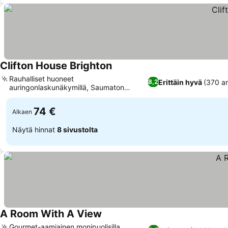
Clifton House Brighton
Rauhalliset huoneet
Erittäin hyvä
(370 ar
8,2
auringonlaskunäkymillä, Saumaton
itsepalvelusisäänkirjautuminen
74 €
Alkaen
Näytä hinnat
8 sivustolta
A Room With A View
Gourmet-aamiainen monipuolisilla