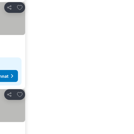
Lisää suosikkeihin
Jaa
nnat
Lisää suosikkeihin
Jaa