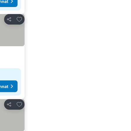
nnat
Lisää suosikkeihin
Jaa
nnat
Lisää suosikkeihin
Jaa