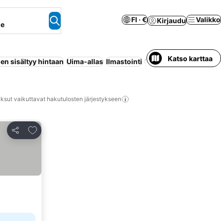
FI · €
Valikko
Kirjaudu
ne
Katso karttaa
en sisältyy hintaan
Uima-allas
Ilmastointi
Wi-Fi
Maksuton peru
ksut vaikuttavat hakutulosten järjestykseen
Lisää suosikkeihin
Jaa