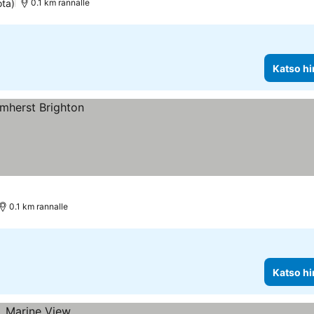
ota)
0.1 km rannalle
Katso hi
0.1 km rannalle
Katso hi