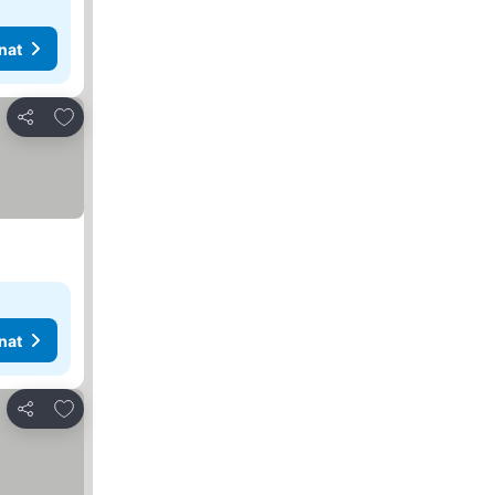
nat
Lisää suosikkeihin
Jaa
nat
Lisää suosikkeihin
Jaa