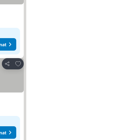
nat
Lisää suosikkeihin
Jaa
nat