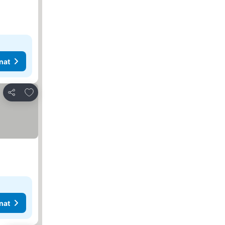
nat
Lisää suosikkeihin
Jaa
nat