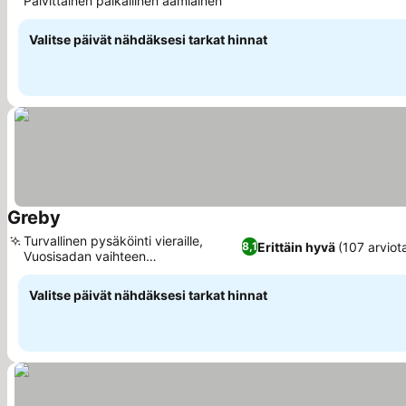
Päivittäinen paikallinen aamiainen
Katso hinnat
Valitse päivät nähdäksesi tarkat hinnat
Greby
Katso hinnat
Turvallinen pysäköinti vieraille,
Erittäin hyvä
(107 arviot
8,1
Vuosisadan vaihteen
Katso hinnat
puutarhaympäristö
Valitse päivät nähdäksesi tarkat hinnat