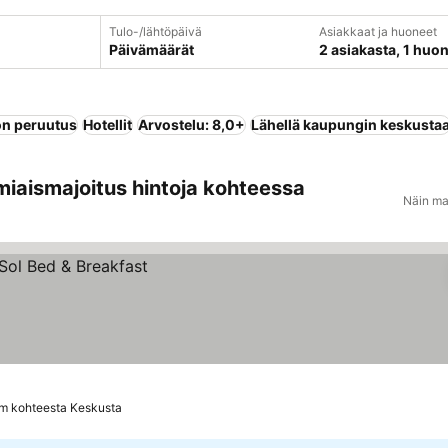
Tulo-/lähtöpäivä
Asiakkaat ja huoneet
Päivämäärät
2 asiakasta, 1 huo
n peruutus
Hotellit
Arvostelu: 8,0+
Lähellä kaupungin keskusta
miaismajoitus hintoja kohteessa
Näin ma
m kohteesta Keskusta