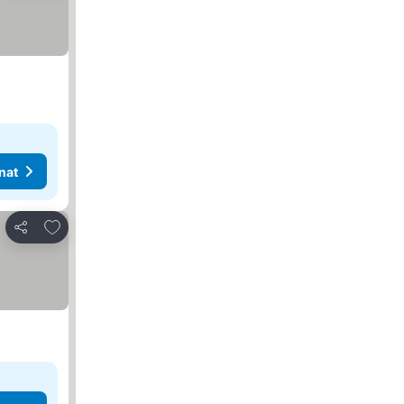
nat
Lisää suosikkeihin
Jaa