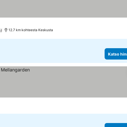
a)
12.7 km kohteesta Keskusta
Katso hin