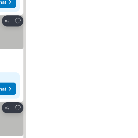
nat
Lisää suosikkeihin
Jaa
nat
Lisää suosikkeihin
Jaa