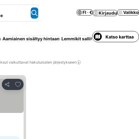
FI · €
Valikko
Kirjaudu
ne
Katso karttaa
a
Aamiainen sisältyy hintaan
Lemmikit sallittu
Pysäköinti
Ranta
H
ksut vaikuttavat hakutulosten järjestykseen
Lisää suosikkeihin
Jaa