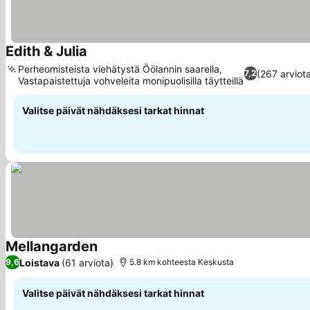
Edith & Julia
Katso hinnat
Perheomisteista viehätystä Öölannin saarella,
(267 arviot
7,2
Vastapaistettuja vohveleita monipuolisilla täytteillä
Katso hinnat
Valitse päivät nähdäksesi tarkat hinnat
Mellangarden
Katso hinnat
Loistava
(61 arviota)
9,6
5.8 km kohteesta Keskusta
Valitse päivät nähdäksesi tarkat hinnat