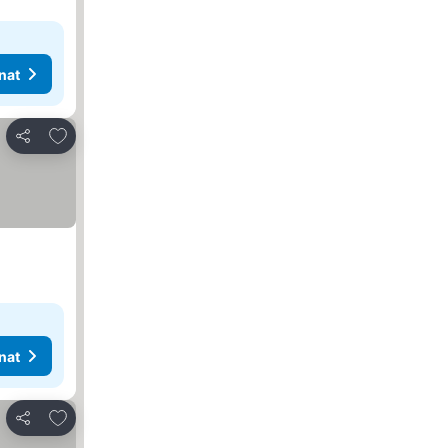
nat
Lisää suosikkeihin
Jaa
nat
Lisää suosikkeihin
Jaa