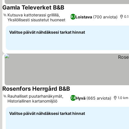
Gamla Televerket B&B
Katso hinnat
Kutsuva kattoterassi grillillä,
Loistava
(700 arviota)
9,1
0.
Yksilöllisesti sisustetut huoneet
Katso hinnat
Valitse päivät nähdäksesi tarkat hinnat
Rosenfors Herrgård B&B
Katso hinnat
Rauhalliset puutarhanäkymät,
Hyvä
(665 arviota)
7,8
1.0 km
Historiallinen kartanomiljöö
Katso hinnat
Valitse päivät nähdäksesi tarkat hinnat