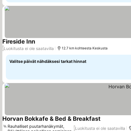
Fireside Inn
Katso hinnat
Luokitusta ei ole saatavilla
/
12.7 km kohteesta Keskusta
Valitse päivät nähdäksesi tarkat hinnat
Horvan Bokkafe & Bed & Breakfast
Katso hinnat
Rauhalliset puutarhanäkymät,
Luokitusta ei ole saatavilla
/