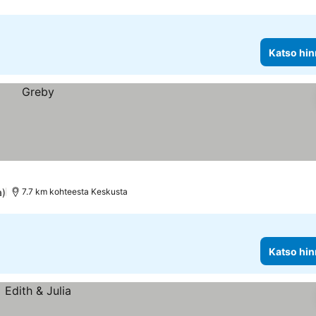
Katso hin
a)
7.7 km kohteesta Keskusta
Katso hin