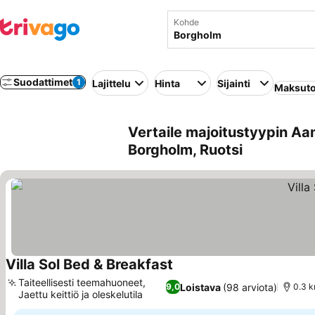
Kohde
Suodattimet
1
Lajittelu
Hinta
Sijainti
Maksuto
Vertaile majoitustyypin Aa
Borgholm, Ruotsi
Villa Sol Bed & Breakfast
Katso hinnat
Taiteellisesti teemahuoneet,
Loistava
(98 arviota)
9,0
0.3 k
Jaettu keittiö ja oleskelutila
Katso hinnat