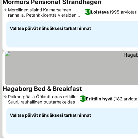
Mormors Pensionat Strandhagen
Katso hinnat
Merellinen sijainti Kalmarsalmen
Loistava
(995 arviota)
8,5
rannalla, Petankkikenttä vieraiden
Katso hinnat
iloksi
Valitse päivät nähdäksesi tarkat hinnat
Hagaborg Bed & Breakfast
Katso hinnat
Paikan päällä Öölanti-opas retkille,
Erittäin hyvä
(182 arviota
8,4
Suuri, rauhallinen puutarhakeidas
Katso hinnat
Valitse päivät nähdäksesi tarkat hinnat