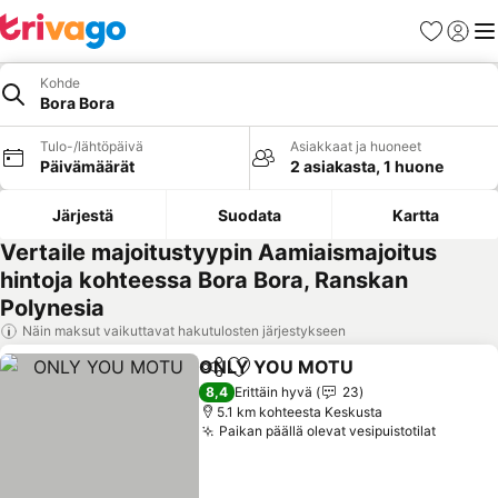
Suosikit
Kirjaud
Val
Kohde
Bora Bora
Tulo-/lähtöpäivä
Asiakkaat ja huoneet
Päivämäärät
2 asiakasta, 1 huone
Järjestä
Suodata
Kartta
Vertaile majoitustyypin Aamiaismajoitus
hintoja kohteessa Bora Bora, Ranskan
Polynesia
Näin maksut vaikuttavat hakutulosten järjestykseen
ONLY YOU MOTU
Jaa
Lisää suosikkeihin
Katso hi
8,4
Erittäin hyvä
23
5.1 km kohteesta Keskusta
Paikan päällä olevat vesipuistotilat
Katso h