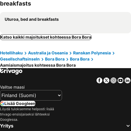
breakfasts
Uturoa, bed and breakfasts
Katso kaikki majoitukset kohteessa Bora Bora
Hotellihaku
Australia ja Oseania
Ranskan Polynesia
Gesellschaftsinseln
Bora Bora
Bora Bora
Aamiaismajoitus kohteessa Bora Bora
Facebook
Twitter
Insta
Yo
Valitse maasi
Lisää Googleen
Löydä tuloksemme helposti: lisää
trivago ensisijaiseksi lähteeksi
Googlessa.
Yritys