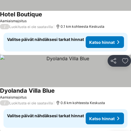
Hotel Boutique
Katso hinnat
Aamiaismajoitus
/
0.1 km kohteesta Keskusta
Luokitusta ei ole saatavilla
Valitse päivät nähdäksesi tarkat hinnat
Katso hinnat
Jaa
Li
Dyolanda Villa Blue
Katso hinnat
Aamiaismajoitus
/
0.6 km kohteesta Keskusta
Luokitusta ei ole saatavilla
Valitse päivät nähdäksesi tarkat hinnat
Katso hinnat