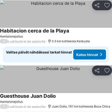
Jaa
Li
Habitacion cerca de la Playa
Katso hinnat
Aamiaismajoitus
/
0.5 km kohteesta Keskusta
Luokitusta ei ole saatavilla
Valitse päivät nähdäksesi tarkat hinnat
Katso hinnat
Jaa
Li
Guesthouse Juan Dolio
Katso hinnat
Aamiaismajoitus
/
Juan Dolio, 19.1 km kohteesta Boca Chica
Luokitusta ei ole saatavilla