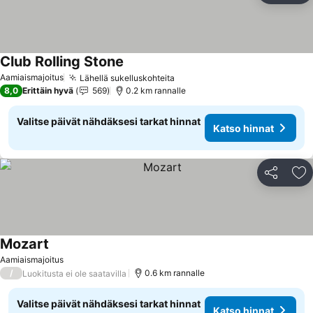
Club Rolling Stone
Katso hinnat
Aamiaismajoitus
Lähellä sukelluskohteita
Katso hinnat
8,0
Erittäin hyvä
569
0.2 km rannalle
Valitse päivät nähdäksesi tarkat hinnat
Katso hinnat
Jaa
Li
Mozart
Katso hinnat
Aamiaismajoitus
/
0.6 km rannalle
Luokitusta ei ole saatavilla
Valitse päivät nähdäksesi tarkat hinnat
Katso hinnat