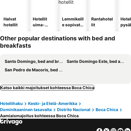
Halvat
Hotellit
Lemmikeill
Rantahotel
Hotel
hotellit
uima-
e sopivat
lit
pysä
altaalla
hotellit
llä
Other popular destinations with bed and
breakfasts
Santo Domingo, bed and breakfasts
Santo Domingo Este, bed and breakfasts
San Pedro de Macoris, bed and breakfasts
Katso kaikki majoitukset kohteessa Boca Chica
Hotellihaku
Keski- ja Etelä-Amerikka
Dominikaaninen tasavalta
Distrito Nacional
Boca Chica
Aamiaismajoitus kohteessa Boca Chica
Facebook
Twitter
Insta
Yo