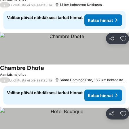
/
1.1 km kohteesta Keskusta
Luokitusta ei ole saatavilla
Valitse päivät nähdäksesi tarkat hinnat
Katso hinnat
Jaa
Li
Chambre Dhote
Katso hinnat
Aamiaismajoitus
/
Santo Domingo Este, 18.7 km kohteesta Bo
Luokitusta ei ole saatavilla
Valitse päivät nähdäksesi tarkat hinnat
Katso hinnat
Jaa
Li