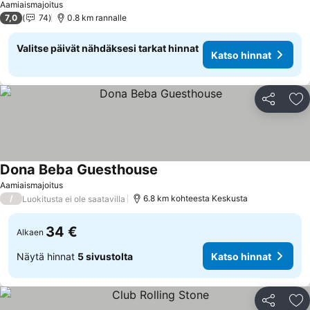
Aamiaismajoitus
7,0
74
0.8 km rannalle
Valitse päivät nähdäksesi tarkat hinnat
Katso hinnat
Jaa
Li
Dona Beba Guesthouse
Katso hinnat
Aamiaismajoitus
/
6.8 km kohteesta Keskusta
Luokitusta ei ole saatavilla
34 €
Alkaen
Näytä hinnat
5 sivustolta
Katso hinnat
Jaa
Li