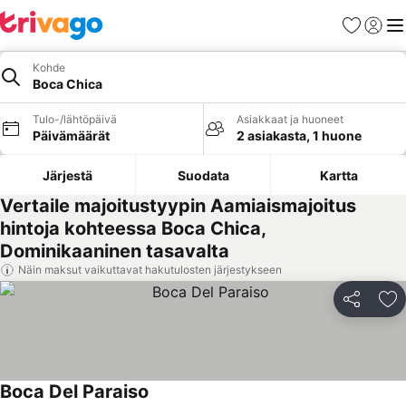
Suosikit
Kirjaud
Val
Kohde
Boca Chica
Tulo-/lähtöpäivä
Asiakkaat ja huoneet
Päivämäärät
2 asiakasta, 1 huone
Järjestä
Suodata
Kartta
Vertaile majoitustyypin Aamiaismajoitus
hintoja kohteessa Boca Chica,
Dominikaaninen tasavalta
Näin maksut vaikuttavat hakutulosten järjestykseen
Jaa
Li
Boca Del Paraiso
Katso hinnat