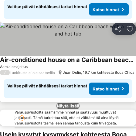
Valitse päivät nähdäksesi tarkat hinnat
Katso hinnat
Jaa
Li
Air-conditioned house on a Caribbean beach with a pool and hot tub
Katso hinnat
Aamiaismajoitus
/
Juan Dolio, 19.7 km kohteesta Boca Chica
Luokitusta ei ole saatavilla
Valitse päivät nähdäksesi tarkat hinnat
Katso hinnat
Näytä lisää
Varaussivustoilta saamamme hinnat ja saatavuus muuttuvat
jatkuvasti. Tämä tarkoittaa sitä, että et välttämättä aina löydä
varaussivustolta täsmälleen samaa tarjousta kuin trivagosta.
Usein kysytyt kysymykset kohteesta Boca