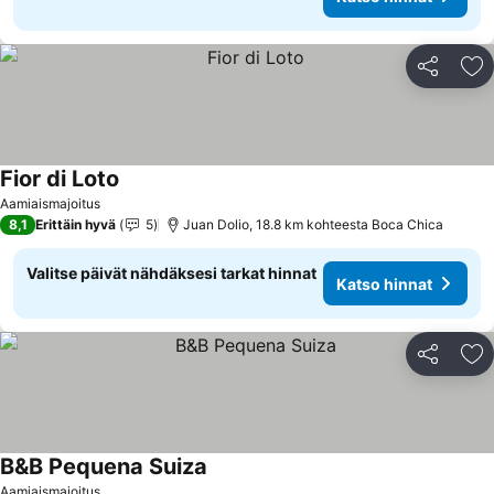
Jaa
Li
Fior di Loto
Katso hinnat
Aamiaismajoitus
8,1
Erittäin hyvä
5
Juan Dolio, 18.8 km kohteesta Boca Chica
Valitse päivät nähdäksesi tarkat hinnat
Katso hinnat
Jaa
Li
B&B Pequena Suiza
Katso hinnat
Aamiaismajoitus