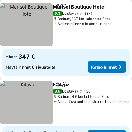
Marisol Boutique Hotel
Jaa
Lisää suosikkeihin
Kat
9,3
Loistava
234
Bodrum, 11.7 km kohteesta Bitez
Välimerellinen à la carte -ruokailu
Katso hi
347 €
Alkaen
Näytä hinnat
6 sivustolta
Katso hinnat
Kilavuz
Jaa
Lisää suosikkeihin
Katso hinnat
8,8
Loistava
136
Bodrum, 4.6 km kohteesta Bitez
Viehättävä perheomisteinen boutique-hotelli