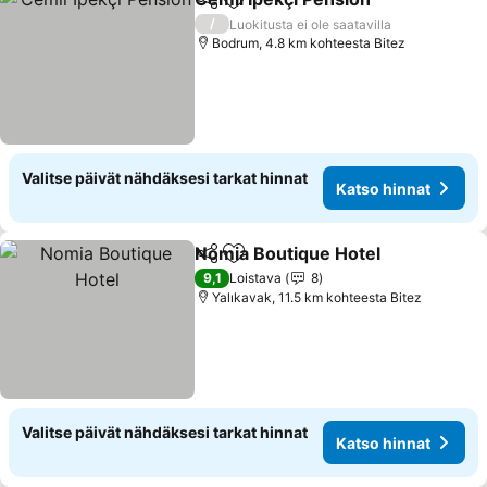
Jaa
Lisää suosikkeihin
Katso
/
Luokitusta ei ole saatavilla
Bodrum, 4.8 km kohteesta Bitez
Valitse päivät nähdäksesi tarkat hinnat
Katso hinnat
Nomia Boutique Hotel
Jaa
Lisää suosikkeihin
Kats
9,1
Loistava
8
Yalıkavak, 11.5 km kohteesta Bitez
Valitse päivät nähdäksesi tarkat hinnat
Katso hinnat