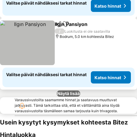
Valitse päivät nähdäksesi tarkat hinnat
Katso hinnat
Ilgın Pansiyon
Jaa
Lisää suosikkeihin
Katso hinnat
/
Luokitusta ei ole saatavilla
Bodrum, 5.0 km kohteesta Bitez
Valitse päivät nähdäksesi tarkat hinnat
Katso hinnat
Näytä lisää
Varaussivustoilta saamamme hinnat ja saatavuus muuttuvat
jatkuvasti. Tämä tarkoittaa sitä, että et välttämättä aina löydä
varaussivustolta täsmälleen samaa tarjousta kuin trivagosta.
Usein kysytyt kysymykset kohteesta Bitez
Hintaluokka