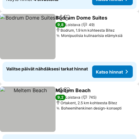
Bodrum Dome Suites
Jaa
Lisää suosikkeihin
Kats
9,8
Loistava
49
Bodrum, 1.9 km kohteesta Bitez
Monipuolisia kulinaarisia elämyksiä
Katso 
Valitse päivät nähdäksesi tarkat hinnat
Katso hinnat
Meltem Beach
Jaa
Lisää suosikkeihin
Katso hinna
9,2
Loistava
745
Ortakent, 2.5 km kohteesta Bitez
Boheemihenkinen design-konsepti
Katso h