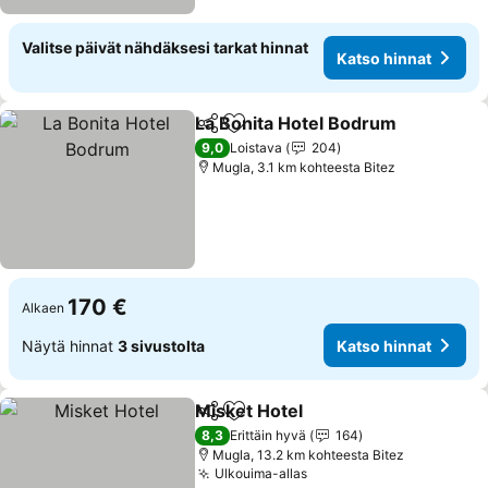
Valitse päivät nähdäksesi tarkat hinnat
Katso hinnat
La Bonita Hotel Bodrum
Jaa
Lisää suosikkeihin
Ka
9,0
Loistava
204
Mugla, 3.1 km kohteesta Bitez
170 €
Alkaen
Näytä hinnat
3 sivustolta
Katso hinnat
Misket Hotel
Jaa
Lisää suosikkeihin
Katso hinnat
8,3
Erittäin hyvä
164
Mugla, 13.2 km kohteesta Bitez
Ulkouima-allas
Katso hinnat