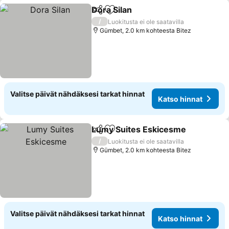
Dora Silan
Jaa
Lisää suosikkeihin
Katso hinnat
/
Luokitusta ei ole saatavilla
Gümbet, 2.0 km kohteesta Bitez
Valitse päivät nähdäksesi tarkat hinnat
Katso hinnat
Lumy Suites Eskicesme
Jaa
Lisää suosikkeihin
Ka
/
Luokitusta ei ole saatavilla
Gümbet, 2.0 km kohteesta Bitez
Valitse päivät nähdäksesi tarkat hinnat
Katso hinnat