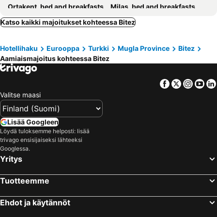
Ortakent, bed and breakfasts
Milas, bed and breakfasts
Yalıkavak, bed and breakfasts
Marmari, bed and breakfasts
Katso kaikki majoitukset kohteessa Bitez
Kamari, bed and breakfasts
Mastichari, bed and breakfasts
Hotellihaku
Eurooppa
Turkki
Mugla Province
Bitez
Kalymnos - Pothia, bed and breakfasts
Bogazici, bed and breakfasts
Aamiaismajoitus kohteessa Bitez
Panormos, bed and breakfasts
Facebook
Twitter
Insta
Yo
Valitse maasi
Lisää Googleen
Löydä tuloksemme helposti: lisää
trivago ensisijaiseksi lähteeksi
Googlessa.
Yritys
Tuotteemme
Ehdot ja käytännöt