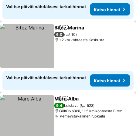
Valitse päivät nähdäksesi tarkat hinnat
Katso hinnat
Bitez Marina
Jaa
Lisää suosikkeihin
Katso hinnat
6,0
10
1.2 km kohteesta Keskusta
Valitse päivät nähdäksesi tarkat hinnat
Katso hinnat
Mare Alba
Jaa
Lisää suosikkeihin
Katso hinnat
9,4
Loistava
528
Göltürkbükü, 11.5 km kohteesta Bitez
Perheystävällinen ruokailu
Katso hinnat