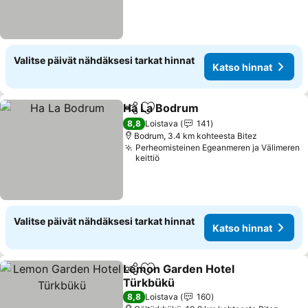
Valitse päivät nähdäksesi tarkat hinnat
Katso hinnat
Ha La Bodrum
Jaa
Lisää suosikkeihin
Katso hinnat
8,8
Loistava
141
Bodrum, 3.4 km kohteesta Bitez
Perheomisteinen Egeanmeren ja Välimeren
keittiö
Valitse päivät nähdäksesi tarkat hinnat
Katso hinnat
Lemon Garden Hotel
Jaa
Lisää suosikkeihin
Türkbükü
Katso hinnat
8,8
Loistava
160