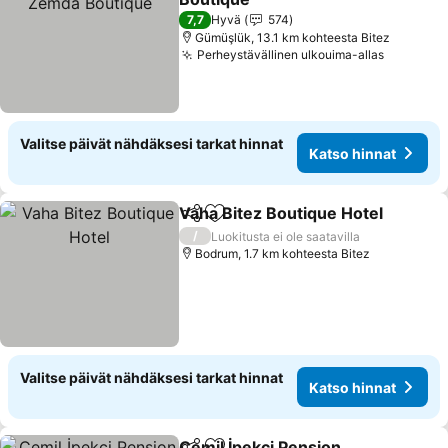
Katso hinnat
7,7
Hyvä
574
Gümüşlük, 13.1 km kohteesta Bitez
Perheystävällinen ulkouima-allas
Katso hi
Valitse päivät nähdäksesi tarkat hinnat
Katso hinnat
Vaha Bitez Boutique Hotel
Jaa
Lisää suosikkeihin
/
Luokitusta ei ole saatavilla
Bodrum, 1.7 km kohteesta Bitez
Valitse päivät nähdäksesi tarkat hinnat
Katso hinnat
Cemil İpekçi Pension