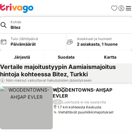
Suosikit
Kirjaud
Val
Kohde
Bitez
Tulo-/lähtöpäivä
Asiakkaat ja huoneet
Päivämäärät
2 asiakasta, 1 huone
Järjestä
Suodata
Kartta
Vertaile majoitustyypin Aamiaismajoitus
hintoja kohteessa Bitez, Turkki
Näin maksut vaikuttavat hakutulosten järjestykseen
WOODENTOWNS-AHŞAP
Jaa
Lisää suosikkeihin
EVLER
Katso hinnat
/
Luokitusta ei ole saatavilla
1.7 km kohteesta Keskusta
Viehättävät puumökkimajoitukset
Katso hi