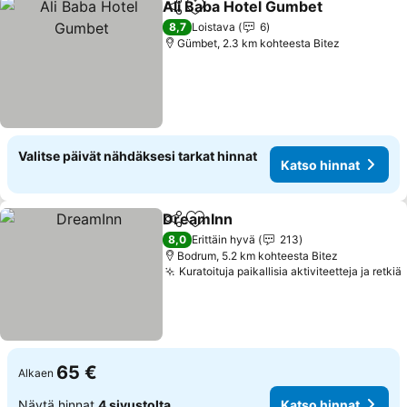
Ali Baba Hotel Gumbet
Jaa
Lisää suosikkeihin
Kat
8,7
Loistava
6
Gümbet, 2.3 km kohteesta Bitez
Valitse päivät nähdäksesi tarkat hinnat
Katso hinnat
DreamInn
Jaa
Lisää suosikkeihin
Katso hinnat
8,0
Erittäin hyvä
213
Bodrum, 5.2 km kohteesta Bitez
Kuratoituja paikallisia aktiviteetteja ja retkiä
65 €
Alkaen
Näytä hinnat
4 sivustolta
Katso hinnat