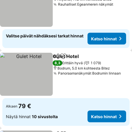
Rauhalliset Egeanmeren näkymät
Katso hi
Valitse päivät nähdäksesi tarkat hinnat
Katso hinnat
Gulet Hotel
Jaa
Lisää suosikkeihin
Katso hinnat
8,3
Erittäin hyvä
1 079
Bodrum, 5.0 km kohteesta Bitez
Panoraamanäkymät Bodrumin linnaan
Kats
79 €
Alkaen
Näytä hinnat
10 sivustolta
Katso hinnat