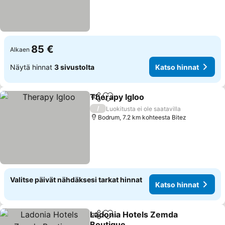
85 €
Alkaen
Näytä hinnat
3 sivustolta
Katso hinnat
Therapy Igloo
Jaa
Lisää suosikkeihin
Katso hinnat
/
Luokitusta ei ole saatavilla
Bodrum, 7.2 km kohteesta Bitez
Valitse päivät nähdäksesi tarkat hinnat
Katso hinnat
Ladonia Hotels Zemda
Jaa
Lisää suosikkeihin
Boutique