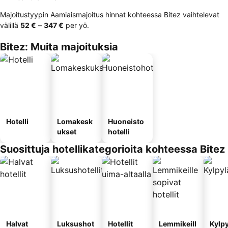
Majoitustyypin Aamiaismajoitus hinnat kohteessa Bitez vaihtelevat
välillä
‎52 €
–
‎347 €
per yö.
Bitez: Muita majoituksia
Hotelli
Lomakesk
Huoneisto
ukset
hotelli
Suosittuja hotellikategorioita kohteessa Bitez
Halvat
Luksushot
Hotellit
Lemmikeill
Kylp