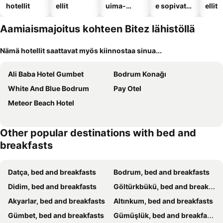
hotellit
ellit
uima-
e sopivat
ellit
altaalla
hotellit
Aamiaismajoitus kohteen Bitez lähistöllä
Nämä hotellit saattavat myös kiinnostaa sinua...
Ali Baba Hotel Gumbet
Bodrum Konağı
White And Blue Bodrum
Pay Otel
Meteor Beach Hotel
Other popular destinations with bed and
breakfasts
Datça, bed and breakfasts
Bodrum, bed and breakfasts
Didim, bed and breakfasts
Göltürkbükü, bed and breakfasts
Akyarlar, bed and breakfasts
Altınkum, bed and breakfasts
Gümbet, bed and breakfasts
Gümüşlük, bed and breakfasts