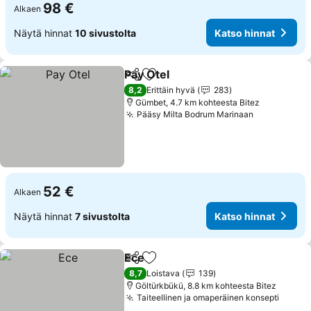
98 €
Alkaen
Näytä hinnat
10 sivustolta
Katso hinnat
Pay Otel
Jaa
Lisää suosikkeihin
Katso hinnat
8,2
Erittäin hyvä
283
Gümbet, 4.7 km kohteesta Bitez
Pääsy Milta Bodrum Marinaan
Katso hinn
52 €
Alkaen
Näytä hinnat
7 sivustolta
Katso hinnat
Ece
Jaa
Lisää suosikkeihin
Katso hinnat
8,7
Loistava
139
Göltürkbükü, 8.8 km kohteesta Bitez
Taiteellinen ja omaperäinen konsepti
Katso