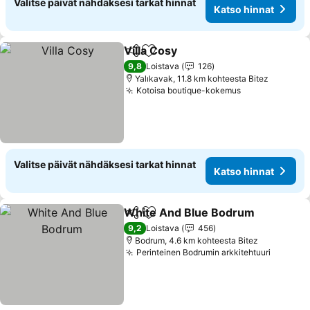
Valitse päivät nähdäksesi tarkat hinnat
Katso hinnat
Villa Cosy
Jaa
Lisää suosikkeihin
Katso hinnat
9,8
Loistava
126
Yalıkavak, 11.8 km kohteesta Bitez
Kotoisa boutique-kokemus
Katso hinnat
Valitse päivät nähdäksesi tarkat hinnat
Katso hinnat
White And Blue Bodrum
Jaa
Lisää suosikkeihin
Ka
9,2
Loistava
456
Bodrum, 4.6 km kohteesta Bitez
Perinteinen Bodrumin arkkitehtuuri
Katso h