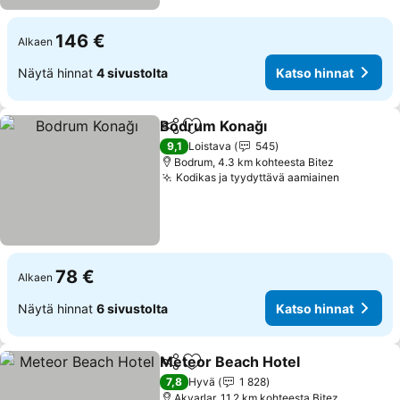
146 €
Alkaen
Näytä hinnat
4 sivustolta
Katso hinnat
Bodrum Konağı
Jaa
Lisää suosikkeihin
Katso hinn
9,1
Loistava
545
Bodrum, 4.3 km kohteesta Bitez
Kodikas ja tyydyttävä aamiainen
Katso hi
78 €
Alkaen
Näytä hinnat
6 sivustolta
Katso hinnat
Meteor Beach Hotel
Jaa
Lisää suosikkeihin
Katso 
7,8
Hyvä
1 828
Akyarlar, 11.2 km kohteesta Bitez