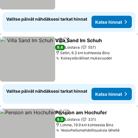
Valitse päivät nähdäksesi tarkat hinnat
Katso hinnat
Villa Sand Im Schuh
Jaa
Lisää suosikkeihin
9,6
Loistava
557
Sellin, 6.3 km kohteesta Binz
Koiraystävälliset mukavuudet
Valitse päivät nähdäksesi tarkat hinnat
Katso hinnat
Pension am Hochufer
Jaa
Lisää suosikkeihin
9,0
Loistava
331
Lohme, 19.9 km kohteesta Binz
Vesiurheilumahdollisuuksia lähellä