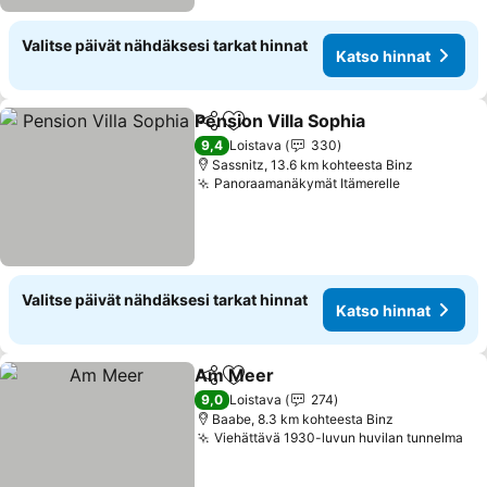
Valitse päivät nähdäksesi tarkat hinnat
Katso hinnat
Pension Villa Sophia
Jaa
Lisää suosikkeihin
9,4
Loistava
330
Sassnitz, 13.6 km kohteesta Binz
Panoraamanäkymät Itämerelle
Valitse päivät nähdäksesi tarkat hinnat
Katso hinnat
Am Meer
Jaa
Lisää suosikkeihin
9,0
Loistava
274
Baabe, 8.3 km kohteesta Binz
Viehättävä 1930-luvun huvilan tunnelma