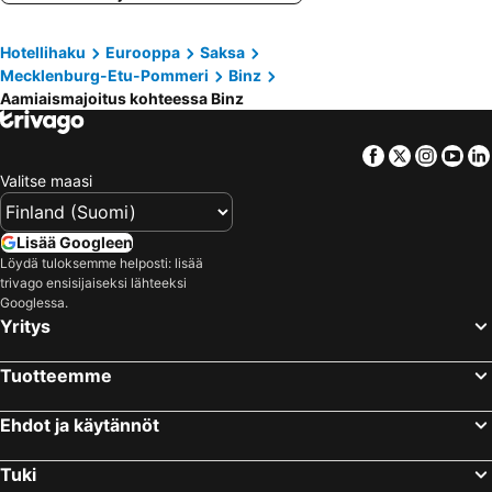
Breege, bed and breakfasts
Trassenheide, bed and breakfasts
Hotellihaku
Eurooppa
Saksa
Göhren, bed and breakfasts
Middelhagen, bed and breakfasts
Mecklenburg-Etu-Pommeri
Binz
Putbus, bed and breakfasts
Hiddensee, bed and breakfasts
Aamiaismajoitus kohteessa Binz
Koserow, bed and breakfasts
Kramerhof, bed and breakfasts
Süderholz, bed and breakfasts
Facebook
Twitter
Insta
Yo
Valitse maasi
Lisää Googleen
Löydä tuloksemme helposti: lisää
trivago ensisijaiseksi lähteeksi
Googlessa.
Yritys
Tuotteemme
Ehdot ja käytännöt
Tuki