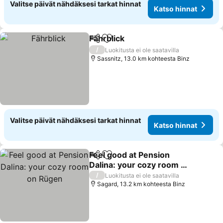
Valitse päivät nähdäksesi tarkat hinnat
Katso hinnat
Fährblick
Jaa
Lisää suosikkeihin
/
Luokitusta ei ole saatavilla
Sassnitz, 13.0 km kohteesta Binz
Valitse päivät nähdäksesi tarkat hinnat
Katso hinnat
Feel good at Pension
Jaa
Lisää suosikkeihin
Dalina: your cozy room on
Rügen
/
Luokitusta ei ole saatavilla
Sagard, 13.2 km kohteesta Binz