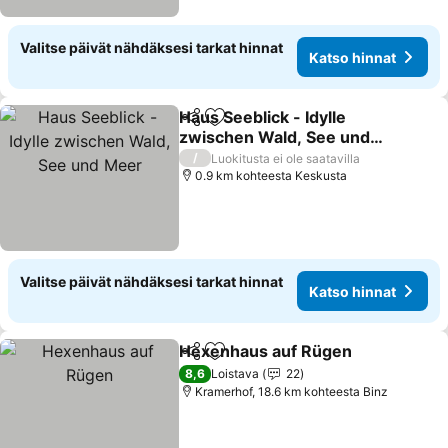
Valitse päivät nähdäksesi tarkat hinnat
Katso hinnat
Haus Seeblick - Idylle
Jaa
Lisää suosikkeihin
zwischen Wald, See und
Meer
/
Luokitusta ei ole saatavilla
0.9 km kohteesta Keskusta
Valitse päivät nähdäksesi tarkat hinnat
Katso hinnat
Hexenhaus auf Rügen
Jaa
Lisää suosikkeihin
8,6
Loistava
22
Kramerhof, 18.6 km kohteesta Binz