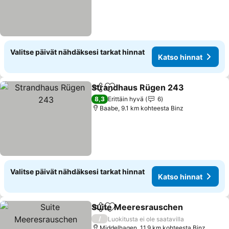
Valitse päivät nähdäksesi tarkat hinnat
Katso hinnat
Strandhaus Rügen 243
Jaa
Lisää suosikkeihin
8,3
Erittäin hyvä
6
Baabe, 9.1 km kohteesta Binz
Valitse päivät nähdäksesi tarkat hinnat
Katso hinnat
Suite Meeresrauschen
Jaa
Lisää suosikkeihin
/
Luokitusta ei ole saatavilla
Middelhagen, 11.9 km kohteesta Binz