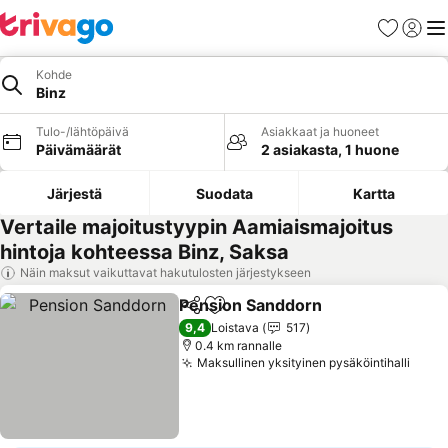
Suosikit
Kirjaud
Val
Kohde
Binz
Tulo-/lähtöpäivä
Asiakkaat ja huoneet
Päivämäärät
2 asiakasta, 1 huone
Järjestä
Suodata
Kartta
Vertaile majoitustyypin Aamiaismajoitus
hintoja kohteessa Binz, Saksa
Näin maksut vaikuttavat hakutulosten järjestykseen
Pension Sanddorn
Jaa
Lisää suosikkeihin
9,4
Loistava
517
0.4 km rannalle
Maksullinen yksityinen pysäköintihalli