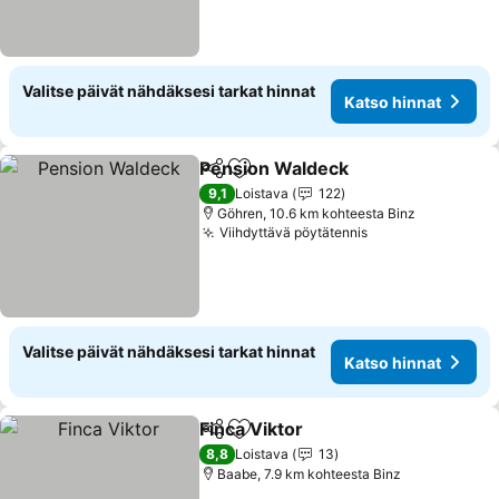
Valitse päivät nähdäksesi tarkat hinnat
Katso hinnat
Pension Waldeck
Jaa
Lisää suosikkeihin
9,1
Loistava
122
Göhren, 10.6 km kohteesta Binz
Viihdyttävä pöytätennis
Valitse päivät nähdäksesi tarkat hinnat
Katso hinnat
Finca Viktor
Jaa
Lisää suosikkeihin
8,8
Loistava
13
Baabe, 7.9 km kohteesta Binz