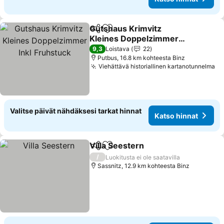
Gutshaus Krimvitz
Jaa
Lisää suosikkeihin
Kleines Doppelzimmer
Inkl Fruhstuck
9,3
Loistava
22
Putbus, 16.8 km kohteesta Binz
Viehättävä historiallinen kartanotunnelma
Valitse päivät nähdäksesi tarkat hinnat
Katso hinnat
Villa Seestern
Jaa
Lisää suosikkeihin
/
Luokitusta ei ole saatavilla
Sassnitz, 12.9 km kohteesta Binz