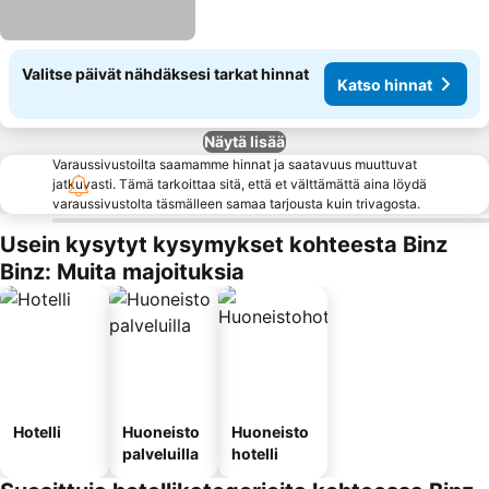
Valitse päivät nähdäksesi tarkat hinnat
Katso hinnat
Näytä lisää
Varaussivustoilta saamamme hinnat ja saatavuus muuttuvat
jatkuvasti. Tämä tarkoittaa sitä, että et välttämättä aina löydä
varaussivustolta täsmälleen samaa tarjousta kuin trivagosta.
Usein kysytyt kysymykset kohteesta Binz
Binz: Muita majoituksia
Hotelli
Huoneisto
Huoneisto
palveluilla
hotelli