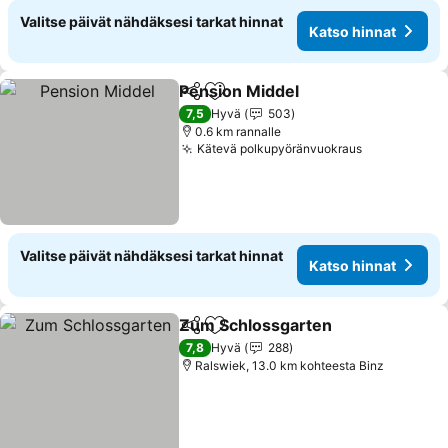
Valitse päivät nähdäksesi tarkat hinnat
Katso hinnat
Pension Middel
Jaa
Lisää suosikkeihin
7,5
Hyvä
503
0.6 km rannalle
Kätevä polkupyöränvuokraus
Valitse päivät nähdäksesi tarkat hinnat
Katso hinnat
Zum Schlossgarten
Jaa
Lisää suosikkeihin
7,8
Hyvä
288
Ralswiek, 13.0 km kohteesta Binz