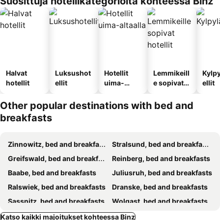
Suosittuja hotellikategorioita kohteessa Binz
Halvat
Luksushot
Hotellit
Lemmikeill
Kylp
hotellit
ellit
uima-
e sopivat
ellit
altaalla
hotellit
Other popular destinations with bed and
breakfasts
Zinnowitz, bed and breakfasts
Stralsund, bed and breakfasts
Greifswald, bed and breakfasts
Reinberg, bed and breakfasts
Baabe, bed and breakfasts
Juliusruh, bed and breakfasts
Ralswiek, bed and breakfasts
Dranske, bed and breakfasts
Sassnitz, bed and breakfasts
Wolgast, bed and breakfasts
Lohme, bed and breakfasts
Sellin, bed and breakfasts
Katso kaikki majoitukset kohteessa Binz