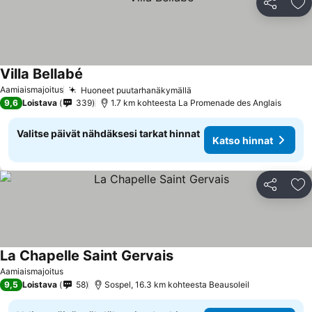
Jaa
Li
Villa Bellabé
Aamiaismajoitus
Huoneet puutarhanäkymällä
9,6
Loistava
339
1.7 km kohteesta La Promenade des Anglais
Valitse päivät nähdäksesi tarkat hinnat
Katso hinnat
Jaa
Li
La Chapelle Saint Gervais
Aamiaismajoitus
9,5
Loistava
58
Sospel, 16.3 km kohteesta Beausoleil