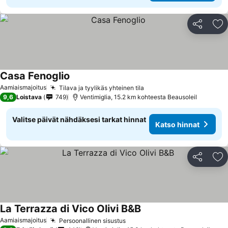
Jaa
Li
Casa Fenoglio
Aamiaismajoitus
Tilava ja tyylikäs yhteinen tila
9,6
Loistava
749
Ventimiglia, 15.2 km kohteesta Beausoleil
Valitse päivät nähdäksesi tarkat hinnat
Katso hinnat
Jaa
Li
La Terrazza di Vico Olivi B&B
Aamiaismajoitus
Persoonallinen sisustus