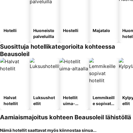
Hotelli
Huoneisto
Hostelli
Majatalo
Huon
palveluilla
hotel
Suosittuja hotellikategorioita kohteessa
Beausoleil
Halvat
Luksushot
Hotellit
Lemmikeill
Kylp
hotellit
ellit
uima-
e sopivat
ellit
altaalla
hotellit
Aamiaismajoitus kohteen Beausoleil lähistöllä
Nämä hotellit saattavat myös kiinnostaa sinua...