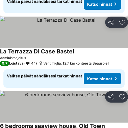
Valitse päivät nähdäksesi tarkat hinnat
Katso hinnat
Jaa
Li
La Terrazza Di Case Bastei
Aamiaismajoitus
9,7
Loistava
44
Ventimiglia, 12.7 km kohteesta Beausoleil
Valitse päivät nähdäksesi tarkat hinnat
Katso hinnat
Jaa
Li
6 bedrooms seaview house, Old Town