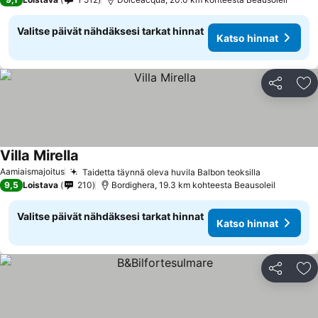
Valitse päivät nähdäksesi tarkat hinnat
Katso hinnat
Jaa
Li
Villa Mirella
Aamiaismajoitus
Taidetta täynnä oleva huvila Balbon teoksilla
9,5
Loistava
210
Bordighera, 19.3 km kohteesta Beausoleil
Valitse päivät nähdäksesi tarkat hinnat
Katso hinnat
Jaa
Li