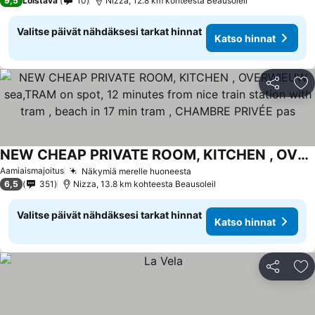
9,5
Loistava
10
Nizza, 12.8 km kohteesta Beausoleil
Valitse päivät nähdäksesi tarkat hinnat
Katso hinnat
Jaa
Li
NEW CHEAP PRIVATE ROOM, KITCHEN , OVERWIEUW sea,TRAM on spot, 12 minutes from nice train station with tram , beach in 17 min tram , CHAMBRE PRIVÉE pas
Aamiaismajoitus
Näkymiä merelle huoneesta
6,5
351
Nizza, 13.8 km kohteesta Beausoleil
Valitse päivät nähdäksesi tarkat hinnat
Katso hinnat
Jaa
Li