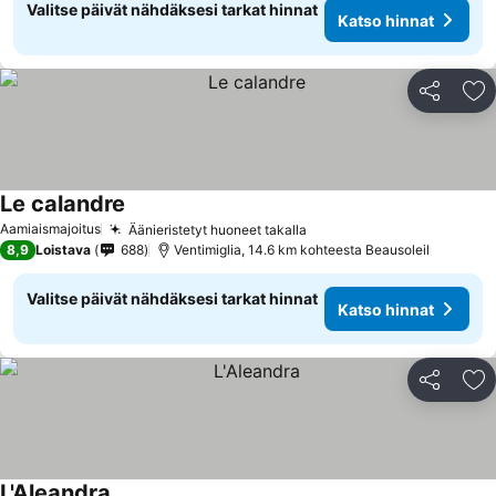
Valitse päivät nähdäksesi tarkat hinnat
Katso hinnat
Jaa
Li
Le calandre
Aamiaismajoitus
Äänieristetyt huoneet takalla
8,9
Loistava
688
Ventimiglia, 14.6 km kohteesta Beausoleil
Valitse päivät nähdäksesi tarkat hinnat
Katso hinnat
Jaa
Li
L'Aleandra