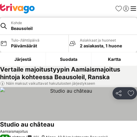
Suosikit
Kirjaud
Val
Kohde
Beausoleil
Tulo-/lähtöpäivä
Asiakkaat ja huoneet
Päivämäärät
2 asiakasta, 1 huone
Järjestä
Suodata
Kartta
Vertaile majoitustyypin Aamiaismajoitus
hintoja kohteessa Beausoleil, Ranska
Näin maksut vaikuttavat hakutulosten järjestykseen
Jaa
Li
Studio au château
Aamiaismajoitus