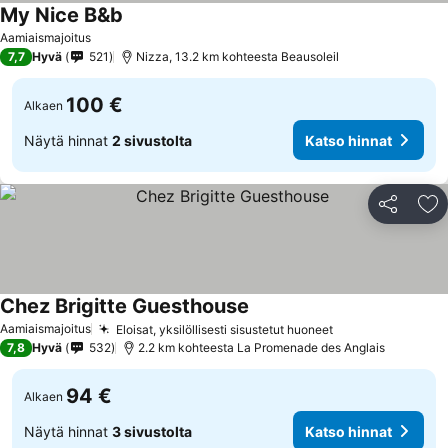
My Nice B&b
Aamiaismajoitus
7,7
Hyvä
521
Nizza, 13.2 km kohteesta Beausoleil
100 €
Alkaen
Näytä hinnat
2 sivustolta
Katso hinnat
Jaa
Li
Chez Brigitte Guesthouse
Aamiaismajoitus
Eloisat, yksilöllisesti sisustetut huoneet
7,8
Hyvä
532
2.2 km kohteesta La Promenade des Anglais
94 €
Alkaen
Näytä hinnat
3 sivustolta
Katso hinnat