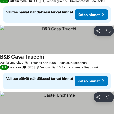
8,3
Erittäin hyvä
446
Ventimiglia, 15.3 km kohteesta Beausoleil
Valitse päivät nähdäksesi tarkat hinnat
Katso hinnat
Jaa
Li
B&B Casa Trucchi
Aamiaismajoitus
Historiallinen 1900-luvun alun rakennus
9,2
Loistava
376
Ventimiglia, 15.8 km kohteesta Beausoleil
Valitse päivät nähdäksesi tarkat hinnat
Katso hinnat
Jaa
Li