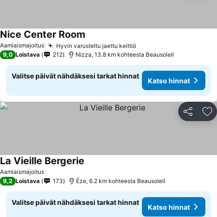
Nice Center Room
Aamiaismajoitus
Hyvin varusteltu jaettu keittiö
9,0
Loistava
212
Nizza, 13.8 km kohteesta Beausoleil
Valitse päivät nähdäksesi tarkat hinnat
Katso hinnat
Jaa
Li
La Vieille Bergerie
Aamiaismajoitus
9,2
Loistava
173
Éze, 6.2 km kohteesta Beausoleil
Valitse päivät nähdäksesi tarkat hinnat
Katso hinnat