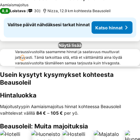
Aamiaismajoitus
8,8
Loistava
30
Nizza, 12.9 km kohteesta Beausoleil
Valitse päivät nähdäksesi tarkat hinnat
Katso hinnat
Näytä lisää
Varaussivustoilta saamamme hinnat ja saatavuus muuttuvat
jatkuvasti. Tämä tarkoittaa sitä, että et välttämättä aina löydä
varaussivustolta täsmälleen samaa tarjousta kuin trivagosta.
Usein kysytyt kysymykset kohteesta
Beausoleil
Hintaluokka
Majoitustyypin Aamiaismajoitus hinnat kohteessa Beausoleil
vaihtelevat välillä
‎84 €
–
‎105 €
per yö.
Beausoleil: Muita majoituksia