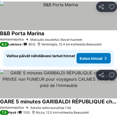
Jaa
Li
B&B Porta Marina
Aamiaismajoitus
Makuulla sisustetut, tilavat huoneet
9,2
Loistava
802
Ventimiglia, 15.4 km kohteesta Beausoleil
Valitse päivät nähdäksesi tarkat hinnat
Katso hinnat
Jaa
Li
GARE 5 minutes GARIBALDI RÉPUBLIQUE chambre PRIVEE non FUMEUR pour voyageurs CALMES TRAM au pied de l'immeuble
Aamiaismajoitus
Askelia raitiovaunulinja 1:ltä
7,5
Hyvä
153
Nizza, 12.0 km kohteesta Beausoleil