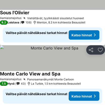
Sous l'Olivier
Aamiaismajoitus
Viehättävät, tyylikkäästi sisustetut huoneet
9,2
Loistava
106
Menton, 8.3 km kohteesta Beausoleil
Valitse päivät nähdäksesi tarkat hinnat
Katso hinnat
Jaa
Li
Monte Carlo View and Spa
Aamiaismajoitus
Panoraamanäkymät Monte Carloon
7,5
Hyvä
43
La Turbie, 1.5 km kohteesta Beausoleil
Valitse päivät nähdäksesi tarkat hinnat
Katso hinnat