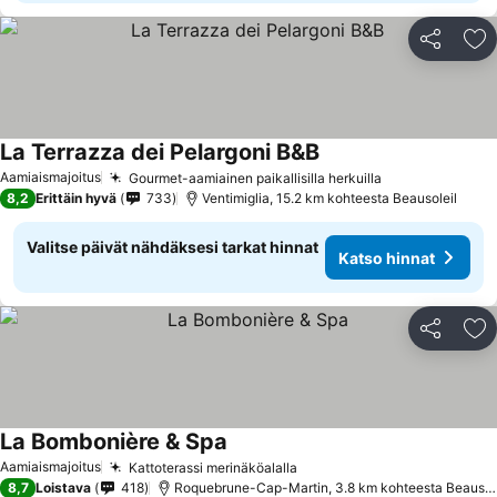
Jaa
Li
La Terrazza dei Pelargoni B&B
Aamiaismajoitus
Gourmet-aamiainen paikallisilla herkuilla
8,2
Erittäin hyvä
733
Ventimiglia, 15.2 km kohteesta Beausoleil
Valitse päivät nähdäksesi tarkat hinnat
Katso hinnat
Jaa
Li
La Bombonière & Spa
Aamiaismajoitus
Kattoterassi merinäköalalla
8,7
Loistava
418
Roquebrune-Cap-Martin, 3.8 km kohteesta Beausoleil