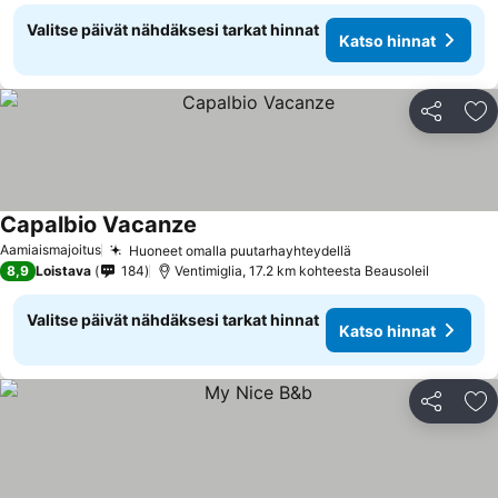
Valitse päivät nähdäksesi tarkat hinnat
Katso hinnat
Jaa
Li
Capalbio Vacanze
Aamiaismajoitus
Huoneet omalla puutarhayhteydellä
8,9
Loistava
184
Ventimiglia, 17.2 km kohteesta Beausoleil
Valitse päivät nähdäksesi tarkat hinnat
Katso hinnat
Jaa
Li