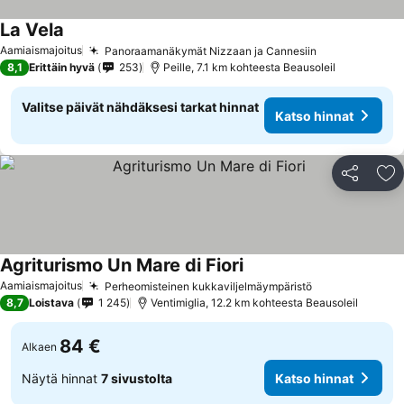
La Vela
Aamiaismajoitus
Panoraamanäkymät Nizzaan ja Cannesiin
8,1
Erittäin hyvä
253
Peille, 7.1 km kohteesta Beausoleil
Valitse päivät nähdäksesi tarkat hinnat
Katso hinnat
Jaa
Li
Agriturismo Un Mare di Fiori
Aamiaismajoitus
Perheomisteinen kukkaviljelmäympäristö
8,7
Loistava
1 245
Ventimiglia, 12.2 km kohteesta Beausoleil
84 €
Alkaen
Näytä hinnat
7 sivustolta
Katso hinnat