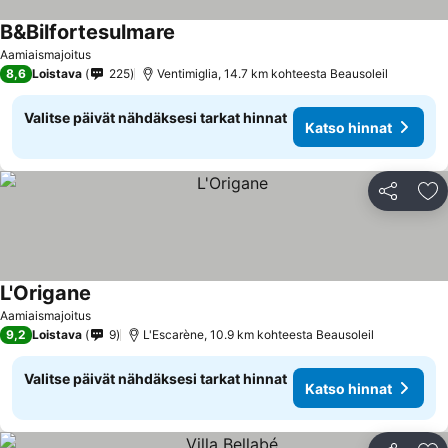
B&Bilfortesulmare
Aamiaismajoitus
8,6
Loistava
225
Ventimiglia, 14.7 km kohteesta Beausoleil
Valitse päivät nähdäksesi tarkat hinnat
Katso hinnat
Jaa
Li
L'Origane
Aamiaismajoitus
9,2
Loistava
9
L'Escarène, 10.9 km kohteesta Beausoleil
Valitse päivät nähdäksesi tarkat hinnat
Katso hinnat