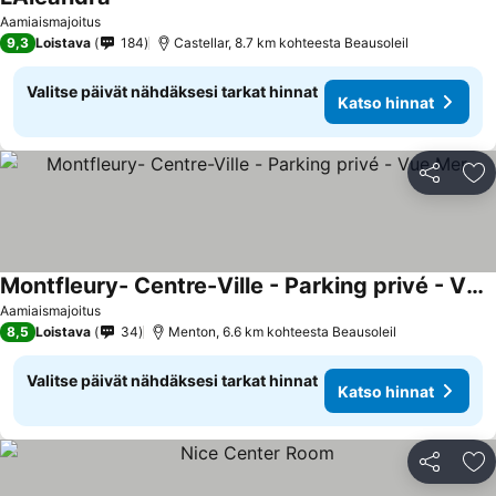
Aamiaismajoitus
9,3
Loistava
184
Castellar, 8.7 km kohteesta Beausoleil
Valitse päivät nähdäksesi tarkat hinnat
Katso hinnat
Jaa
Li
Montfleury- Centre-Ville - Parking privé - Vue Mer
Aamiaismajoitus
8,5
Loistava
34
Menton, 6.6 km kohteesta Beausoleil
Valitse päivät nähdäksesi tarkat hinnat
Katso hinnat
Jaa
Li