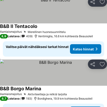
Jaa
Li
B&B Il Tentacolo
Aamiaismajoitus
Merellinen huonesuunnittelu
8,9
Loistava
409
Ventimiglia, 16.6 km kohteesta Beausoleil
Valitse päivät nähdäksesi tarkat hinnat
Katso hinnat
Jaa
Li
B&B Borgo Marina
Aamiaismajoitus
Aktiviteetteja ja retkiä tarjolla
8,7
Loistava
193
Bordighera, 19.9 km kohteesta Beausoleil