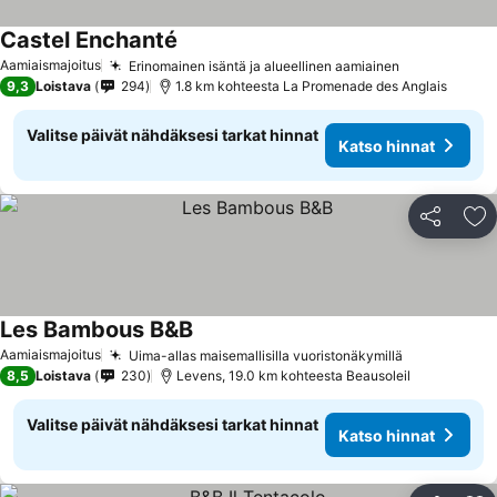
Castel Enchanté
Aamiaismajoitus
Erinomainen isäntä ja alueellinen aamiainen
9,3
Loistava
294
1.8 km kohteesta La Promenade des Anglais
Valitse päivät nähdäksesi tarkat hinnat
Katso hinnat
Jaa
Li
Les Bambous B&B
Aamiaismajoitus
Uima-allas maisemallisilla vuoristonäkymillä
8,5
Loistava
230
Levens, 19.0 km kohteesta Beausoleil
Valitse päivät nähdäksesi tarkat hinnat
Katso hinnat