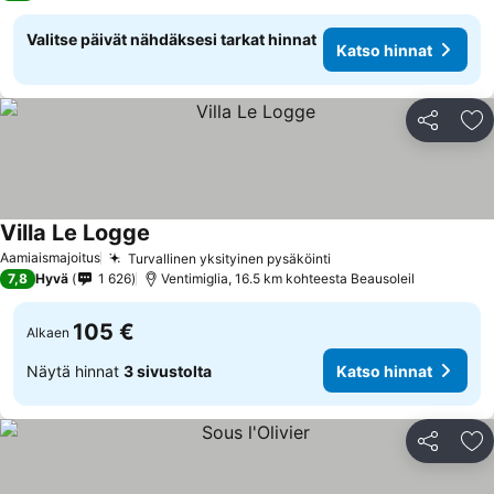
Valitse päivät nähdäksesi tarkat hinnat
Katso hinnat
Jaa
Li
Villa Le Logge
Aamiaismajoitus
Turvallinen yksityinen pysäköinti
7,8
Hyvä
1 626
Ventimiglia, 16.5 km kohteesta Beausoleil
105 €
Alkaen
Näytä hinnat
3 sivustolta
Katso hinnat
Jaa
Li