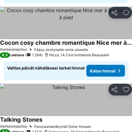
Jaa
Li
Cocon cosy chambre romantique Nice mer à 5 minutes à pied
Aamiaismajoitus
Pääsy yksityiselle ranta-alueelle
9,3
Loistava
1 264
Nizza, 14.2 km kohteesta Beausoleil
Valitse päivät nähdäksesi tarkat hinnat
Katso hinnat
Jaa
Li
Talking Stones
Aamiaismajoitus
Panoraamanäkymät Doria-linnaan
9,1
Loistava
1 512
Dolceacqua, 20.0 km kohteesta Beausoleil