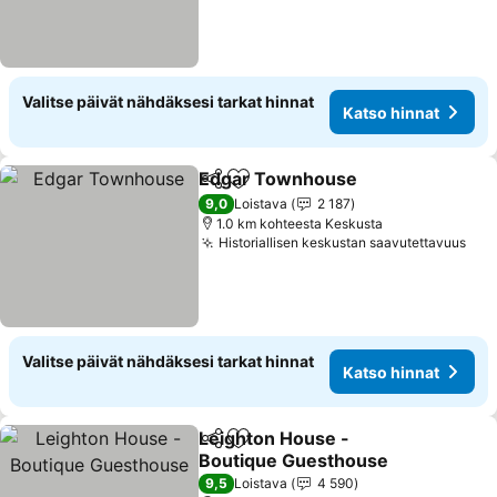
Valitse päivät nähdäksesi tarkat hinnat
Katso hinnat
Edgar Townhouse
Jaa
Lisää suosikkeihin
9,0
Loistava
2 187
1.0 km kohteesta Keskusta
Historiallisen keskustan saavutettavuus
Valitse päivät nähdäksesi tarkat hinnat
Katso hinnat
Leighton House -
Jaa
Lisää suosikkeihin
Boutique Guesthouse
9,5
Loistava
4 590