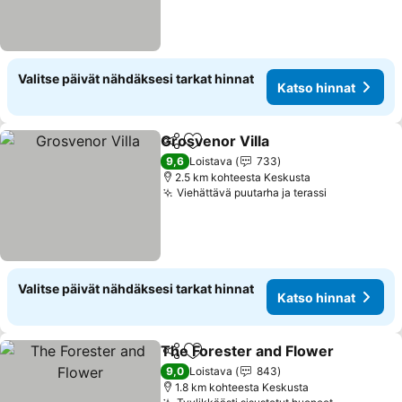
Valitse päivät nähdäksesi tarkat hinnat
Katso hinnat
Grosvenor Villa
Jaa
Lisää suosikkeihin
9,6
Loistava
733
2.5 km kohteesta Keskusta
Viehättävä puutarha ja terassi
Valitse päivät nähdäksesi tarkat hinnat
Katso hinnat
The Forester and Flower
Jaa
Lisää suosikkeihin
9,0
Loistava
843
1.8 km kohteesta Keskusta