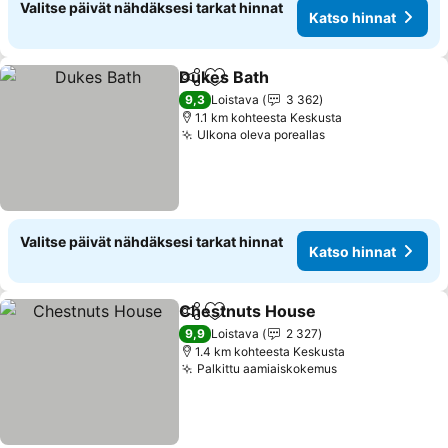
Valitse päivät nähdäksesi tarkat hinnat
Katso hinnat
Dukes Bath
Jaa
Lisää suosikkeihin
9,3
Loistava
3 362
1.1 km kohteesta Keskusta
Ulkona oleva poreallas
Valitse päivät nähdäksesi tarkat hinnat
Katso hinnat
Chestnuts House
Jaa
Lisää suosikkeihin
9,9
Loistava
2 327
1.4 km kohteesta Keskusta
Palkittu aamiaiskokemus