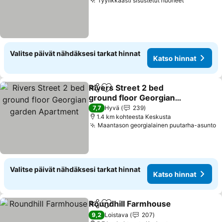
Tyylikkäästi sisustetut huoneet
Valitse päivät nähdäksesi tarkat hinnat
Katso hinnat
Rivers Street 2 bed
Jaa
Lisää suosikkeihin
ground floor Georgian
garden Apartment
7,7
Hyvä
239
1.4 km kohteesta Keskusta
Maantason georgialainen puutarha-asunto
Valitse päivät nähdäksesi tarkat hinnat
Katso hinnat
Roundhill Farmhouse
Jaa
Lisää suosikkeihin
9,2
Loistava
207