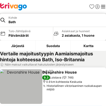
Suosikit
Kirjaud
Val
Kohde
Bath
Tulo-/lähtöpäivä
Asiakkaat ja huoneet
Päivämäärät
2 asiakasta, 1 huone
Järjestä
Suodata
Kartta
Vertaile majoitustyypin Aamiaismajoitus
hintoja kohteessa Bath, Iso-Britannia
Näin maksut vaikuttavat hakutulosten järjestykseen
Devonshire House
Jaa
Lisää suosikkeihin
9,3
Loistava
746
0.9 km kohteesta Keskusta
Historiallinen viktoriaaninen ruokakaupan
miljöö