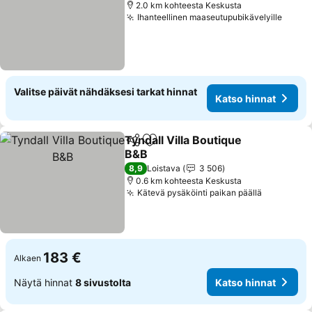
2.0 km kohteesta Keskusta
Ihanteellinen maaseutupubikävelyille
Valitse päivät nähdäksesi tarkat hinnat
Katso hinnat
Tyndall Villa Boutique
Jaa
Lisää suosikkeihin
B&B
8,9
Loistava
3 506
0.6 km kohteesta Keskusta
Kätevä pysäköinti paikan päällä
183 €
Alkaen
Näytä hinnat
8 sivustolta
Katso hinnat