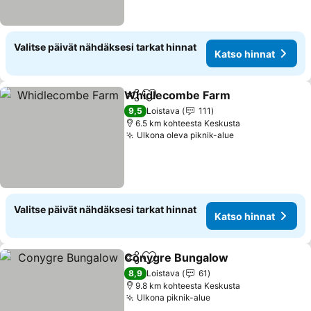
Valitse päivät nähdäksesi tarkat hinnat
Katso hinnat
Whidlecombe Farm
Jaa
Lisää suosikkeihin
9,5
Loistava
111
6.5 km kohteesta Keskusta
Ulkona oleva piknik-alue
Valitse päivät nähdäksesi tarkat hinnat
Katso hinnat
Conygre Bungalow
Jaa
Lisää suosikkeihin
8,9
Loistava
61
9.8 km kohteesta Keskusta
Ulkona piknik-alue