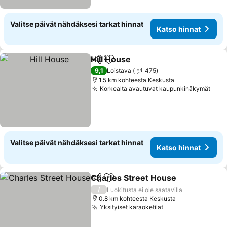
Valitse päivät nähdäksesi tarkat hinnat
Katso hinnat
Hill House
Jaa
Lisää suosikkeihin
9,1
Loistava
475
1.5 km kohteesta Keskusta
Korkealta avautuvat kaupunkinäkymät
Valitse päivät nähdäksesi tarkat hinnat
Katso hinnat
Charles Street House
Jaa
Lisää suosikkeihin
/
Luokitusta ei ole saatavilla
0.8 km kohteesta Keskusta
Yksityiset karaoketilat