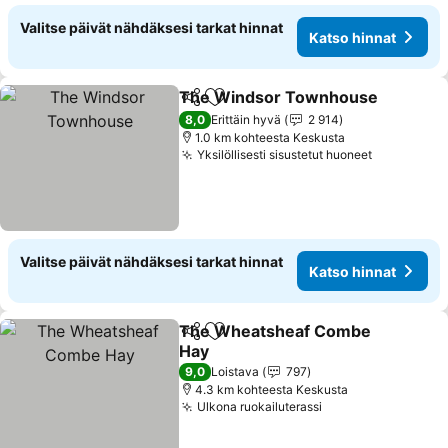
Valitse päivät nähdäksesi tarkat hinnat
Katso hinnat
The Windsor Townhouse
Jaa
Lisää suosikkeihin
8,0
Erittäin hyvä
2 914
1.0 km kohteesta Keskusta
Yksilöllisesti sisustetut huoneet
Valitse päivät nähdäksesi tarkat hinnat
Katso hinnat
The Wheatsheaf Combe
Jaa
Lisää suosikkeihin
Hay
9,0
Loistava
797
4.3 km kohteesta Keskusta
Ulkona ruokailuterassi