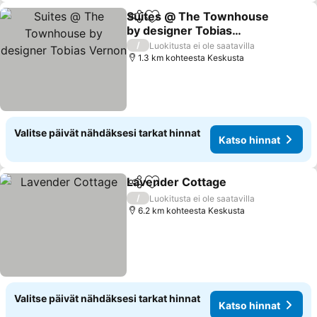
Suites @ The Townhouse
Jaa
Lisää suosikkeihin
by designer Tobias
Vernon
/
Luokitusta ei ole saatavilla
1.3 km kohteesta Keskusta
Valitse päivät nähdäksesi tarkat hinnat
Katso hinnat
Lavender Cottage
Jaa
Lisää suosikkeihin
/
Luokitusta ei ole saatavilla
6.2 km kohteesta Keskusta
Valitse päivät nähdäksesi tarkat hinnat
Katso hinnat