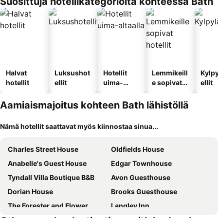
Suosittuja hotellikategorioita kohteessa Bath
Halvat
Luksushot
Hotellit
Lemmikeill
Kylp
hotellit
ellit
uima-
e sopivat
ellit
altaalla
hotellit
Aamiaismajoitus kohteen Bath lähistöllä
Nämä hotellit saattavat myös kiinnostaa sinua...
Charles Street House
Oldfields House
Anabelle's Guest House
Edgar Townhouse
Tyndall Villa Boutique B&B
Avon Guesthouse
Dorian House
Brooks Guesthouse
The Forester and Flower
Langley Inn