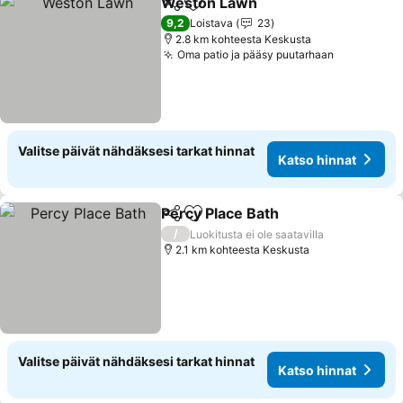
Weston Lawn
Jaa
Lisää suosikkeihin
9,2
Loistava
23
2.8 km kohteesta Keskusta
Oma patio ja pääsy puutarhaan
Valitse päivät nähdäksesi tarkat hinnat
Katso hinnat
Percy Place Bath
Jaa
Lisää suosikkeihin
/
Luokitusta ei ole saatavilla
2.1 km kohteesta Keskusta
Valitse päivät nähdäksesi tarkat hinnat
Katso hinnat