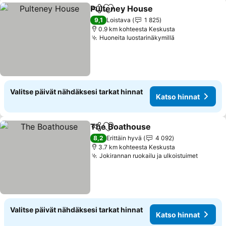
Pulteney House
Jaa
Lisää suosikkeihin
9,1
Loistava
1 825
0.9 km kohteesta Keskusta
Huoneita luostarinäkymillä
Valitse päivät nähdäksesi tarkat hinnat
Katso hinnat
The Boathouse
Jaa
Lisää suosikkeihin
8,2
Erittäin hyvä
4 092
3.7 km kohteesta Keskusta
Jokirannan ruokailu ja ulkoistuimet
Valitse päivät nähdäksesi tarkat hinnat
Katso hinnat