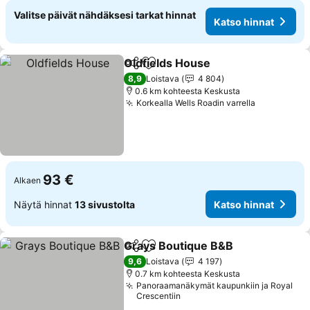
Valitse päivät nähdäksesi tarkat hinnat
Katso hinnat
Oldfields House
Jaa
Lisää suosikkeihin
8,9
Loistava
4 804
0.6 km kohteesta Keskusta
Korkealla Wells Roadin varrella
93 €
Alkaen
Näytä hinnat
13 sivustolta
Katso hinnat
Grays Boutique B&B
Jaa
Lisää suosikkeihin
9,6
Loistava
4 197
0.7 km kohteesta Keskusta
Panoraamanäkymät kaupunkiin ja Royal
Crescentiin