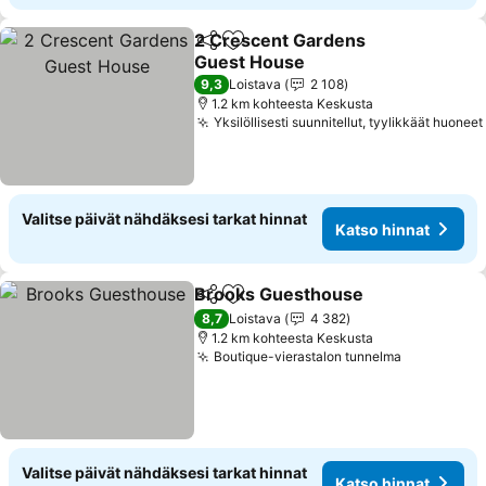
2 Crescent Gardens
Jaa
Lisää suosikkeihin
Guest House
9,3
Loistava
2 108
1.2 km kohteesta Keskusta
Yksilöllisesti suunnitellut, tyylikkäät huoneet
Valitse päivät nähdäksesi tarkat hinnat
Katso hinnat
Brooks Guesthouse
Jaa
Lisää suosikkeihin
8,7
Loistava
4 382
1.2 km kohteesta Keskusta
Boutique-vierastalon tunnelma
Valitse päivät nähdäksesi tarkat hinnat
Katso hinnat