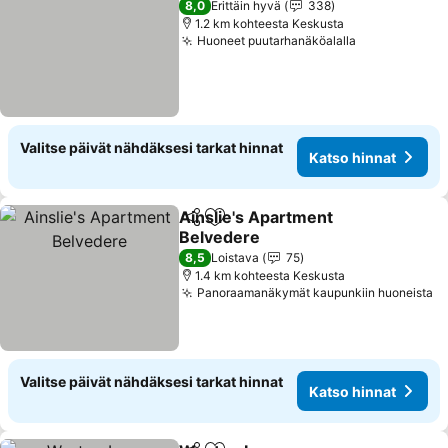
8,0
Erittäin hyvä
338
1.2 km kohteesta Keskusta
Huoneet puutarhanäköalalla
Valitse päivät nähdäksesi tarkat hinnat
Katso hinnat
Ainslie's Apartment
Jaa
Lisää suosikkeihin
Belvedere
8,5
Loistava
75
1.4 km kohteesta Keskusta
Panoraamanäkymät kaupunkiin huoneista
Valitse päivät nähdäksesi tarkat hinnat
Katso hinnat