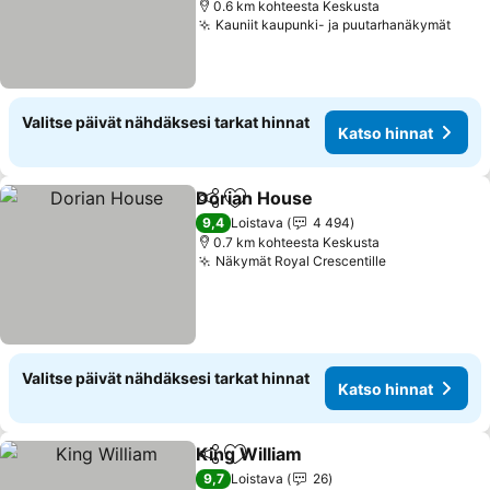
0.6 km kohteesta Keskusta
Kauniit kaupunki- ja puutarhanäkymät
Valitse päivät nähdäksesi tarkat hinnat
Katso hinnat
Dorian House
Jaa
Lisää suosikkeihin
9,4
Loistava
4 494
0.7 km kohteesta Keskusta
Näkymät Royal Crescentille
Valitse päivät nähdäksesi tarkat hinnat
Katso hinnat
King William
Jaa
Lisää suosikkeihin
9,7
Loistava
26