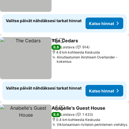
Valitse päivät nähdäksesi tarkat hinnat
Katso hinnat
The Cedars
Jaa
Lisää suosikkeihin
9,6
Loistava
914
4.6 km kohteesta Keskusta
Ainutlaatuinen Airstream Overlander -
kokemus
Valitse päivät nähdäksesi tarkat hinnat
Katso hinnat
Anabelle's Guest House
Jaa
Lisää suosikkeihin
8,6
Loistava
1 433
0.4 km kohteesta Keskusta
Viktoriaanisen rivitalon perinteinen viehätys