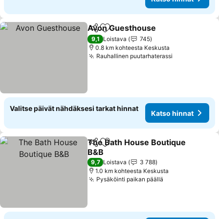
Avon Guesthouse
Jaa
Lisää suosikkeihin
9,1
Loistava
745
0.8 km kohteesta Keskusta
Rauhallinen puutarhaterassi
Valitse päivät nähdäksesi tarkat hinnat
Katso hinnat
The Bath House Boutique
Jaa
Lisää suosikkeihin
B&B
9,7
Loistava
3 788
1.0 km kohteesta Keskusta
Pysäköinti paikan päällä